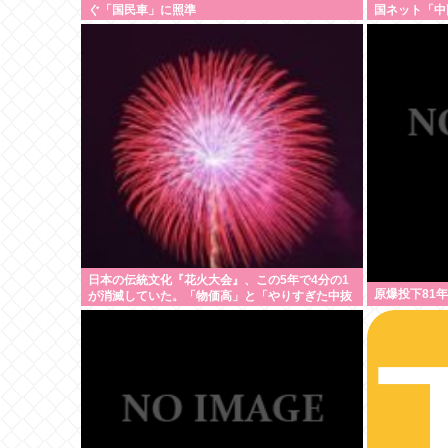
ぐ「国民車」に照準
国ネット「中
は…」
日本の伝統文化『花火大会』、この5年で4分の1
原爆投下81年
が消滅していた。「物価高」と「やりすぎた中抜
き」