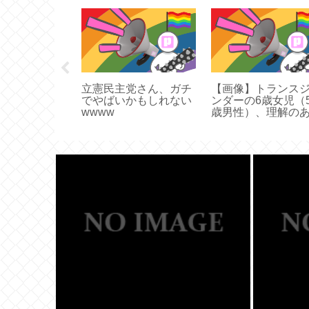
日本の空き寺
ームして宗教
しまう
立憲民主党さん、ガチ
【画像】トランス
でやばいかもしれない
ンダーの6歳女児（5
wwww
歳男性）、理解の
里親に養子として
取られる