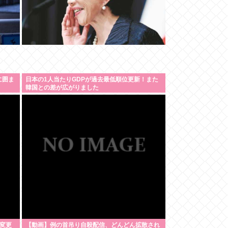
に囲ま
日本の1人当たりGDPが過去最低順位更新！また
韓国との差が広がりました
変更
【動画】例の首吊り自殺配信、どんどん拡散され