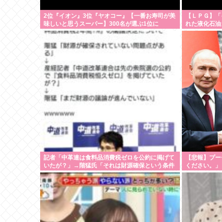
2位『イオン』3位『ヤオコー』【一番お寿司が美
【ＬＰＧ】「
味しいと思うスーパー】300名が選ぶ1位に
れた液化石油
でガス供給設
記者「中革連は食料品消費税ゼロを公約に掲げて
【悲報】プー
いたが？」→階猛氏「それは財源確保という条件
ください。」
付き」