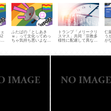
ジェ
ふたばの「としあき
トランプ「メリークリ
仁
2
ｗ」って文化ってめっ
スマス」共同「宗教多
う
ある
ちゃ気持ち悪いよな。
様性に配慮して異なる
が
引き
口に出しては言わない
表現使う風潮広がる中
少
けど。
キリスト色復活」
で
と