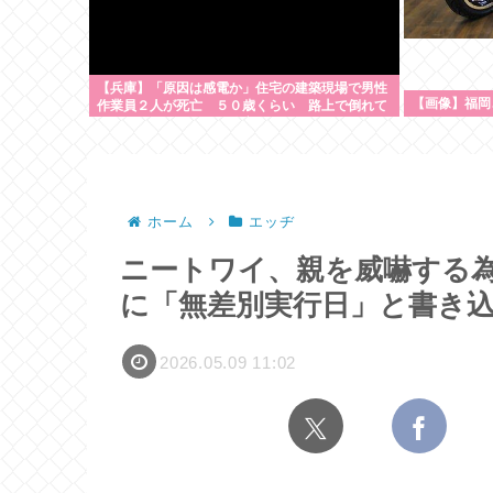
【兵庫】「原因は感電か」住宅の建築現場で男性
【画像】福岡
作業員２人が死亡 ５０歳くらい 路上で倒れて
いるのが見つかる 姫路市
ホーム
エッヂ
ニートワイ、親を威嚇する
に「無差別実行日」と書き
2026.05.09 11:02