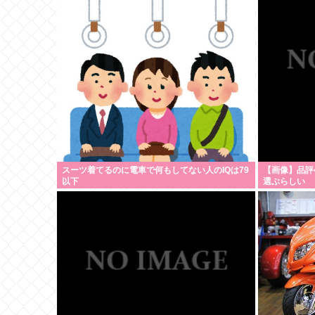
スーツ着てるのに電車で何もしてない人のIQは79
【画像】品評
以下
選ぶらしい