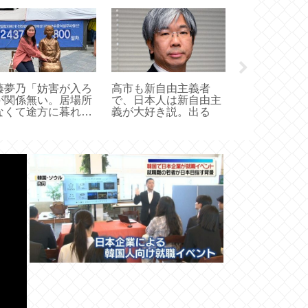
藤夢乃「妨害が入ろ
高市も新自由主義者
【画像】国民
が関係無い。居場所
で、日本人は新自由主
完全にネトウ
なくて途方に暮れる
義が大好き説。出る
女達がいなくなるま
、私はもう諦めない
決めたんです」