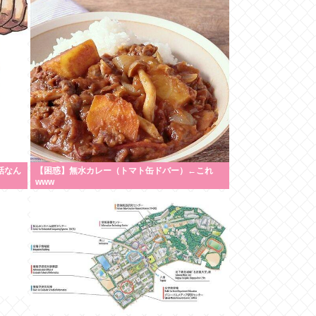
代表かも」「私は6時間で3万円払った」
話なん
【困惑】無水カレー（トマト缶ドバー）←これ
www