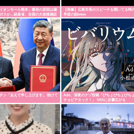
イオンモール熊本」爆発の原因は漏
【画像】広島市長のスピーチを聞いてる時
ガスか…経産省、全国の大規模施設
早苗の顔www
備の点検要請
チン「あえて申し上げます。 助けて
Ado、深夜のナゾ投稿「びちょびちょびちょ
チョビアタック！」 SNSに反響広がる