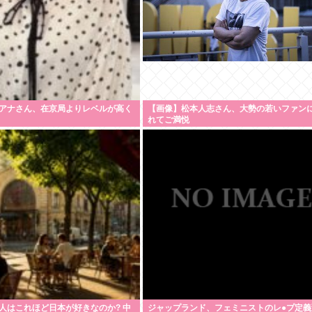
アナさん、在京局よりレベルが高く
【画像】松本人志さん、大勢の若いファン
れてご満悦
人はこれほど日本が好きなのか? 中
ジャップランド、フェミニストのレ●プ定義