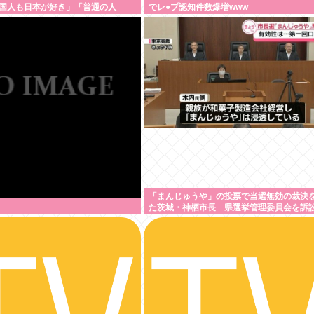
国人も日本が好き」「普通の人
でレ●プ認知件数爆増www
「まんじゅうや」の投票で当選無効の裁決
た茨城・神栖市長 県選挙管理委員会を訴