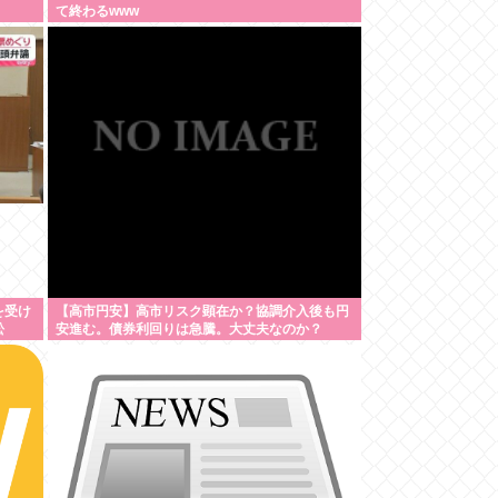
て終わるwww
を受け
【高市円安】高市リスク顕在か？協調介入後も円
訟
安進む。債券利回りは急騰。大丈夫なのか？