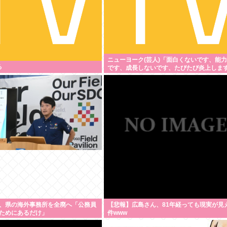
ニューヨーク(芸人)「面白くないです、能
る
です、成長しないです、たびたび炎上しま
それでもゴリ押される理由
、県の海外事務所を全廃へ「公務員
【悲報】広島さん、81年経っても現実が見
ためにあるだけ」
件www