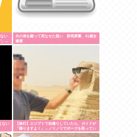
力ない
夫の弟を蹴って死なせた疑い 群馬県警、41歳女
す」←
逮捕
えない
【旅行】エジプトで自撮りしていたら、ガイドが
「撮りますよ！」→ノリノリでポーズを取ってい
たら…スマホを返してもらえない 「日本人はカモ