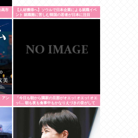
の高市
【人材獲得へ】ソウルで日本企業による就職イベ
ント 就職難に苦しむ韓国の若者が日本に注目
 アン
「今日も朝から隣家の旦那がオエッ! オエッ! オエ
ッ!… 朝も夜も食事中もかなりえづきの音がして
不愉快な1日が始まります…」