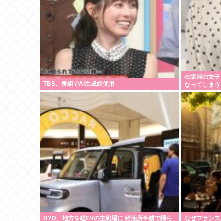
在阪局の女子
TBS、番組でAI生成絵使用
なってしまう
BYD、地方を軽EVの主戦場に 給油所半減で揺ら
なぜフランス