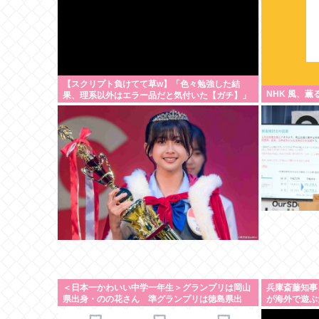
【スクリプト負けてて草w】「色々勉強した結
NHK 風、薫
果、理系以外はエラー品だと気付いた【ガチ】」
について、もっと具体的に話そうか
＜日本一かわいい中学一年生＞グランプリは岡山
兵庫斎藤知事
県出身・のの花さん 準グランプリは徳島県出
が海外で遊ぶ
身・つむぎさん