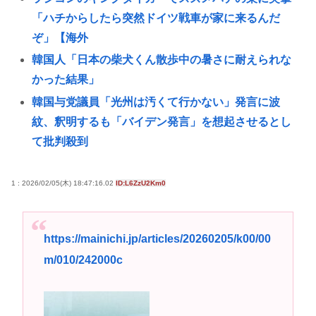
「ハチからしたら突然ドイツ戦車が家に来るんだ
ぞ」【海外
韓国人「日本の柴犬くん散歩中の暑さに耐えられな
かった結果」
韓国与党議員「光州は汚くて行かない」発言に波
紋、釈明するも「バイデン発言」を想起させるとし
て批判殺到
B’zって急に消えたよな
AIに「ドラクエ5の昔風アニメを作って」と命令して
1 : 2026/02/05(木) 18:47:16.02
ID:L6ZzU2Km0
できた作品がこれ、感想よろ
歌手の松山千春さん（70）
https://mainichi.jp/articles/20260205/k00/00
【作曲】僕が『特別』でなくなったら、きっと見え
m/010/242000c
る景色も変わってしまう。⋯だから曖昧でいい。ど
うか、白黒ハッキリさせないで
女球審、高校球児にキレられてしまうwww