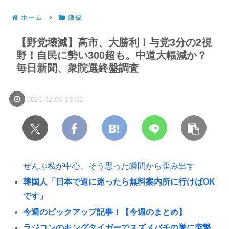
ホーム
嫌儲
【野党壊滅】高市、大勝利！与党3分の2視
野！自民に勢い300超も。中道大幅減か？
毎日新聞、衆院選終盤調査
2026.02.05 19:02
ぜんぶ私が中心、そう思った瞬間から歪み出す
韓国人「日本で道に迷ったら無料案内所に行けばOK
です」
今週のピックアップ記事！【今週のまとめ】
ラジコンのキングタイガーでスズメバチの巣に突撃