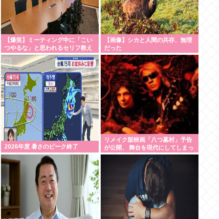
【爆笑】ミーティング中に「こい
【画像】シカと人間の共存、無理
つやるな」と思われるセリフ教え
だった
てください！www
リメイク版映画「八つ墓村」予告
2026年度 暑さのピーク終了
が公開、 舞台を現代にしてしまっ
てかなりダメダ 監督は清水崇