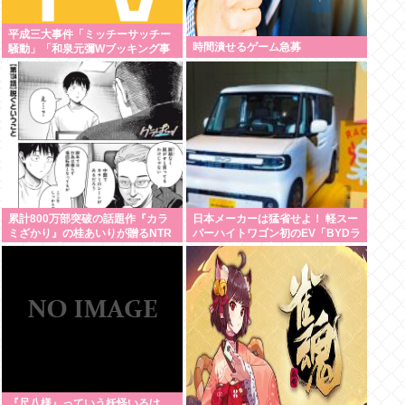
平成三大事件「ミッチーサッチー
時間潰せるゲーム急募
騒動」「和泉元彌Wブッキング事
件」あとひとつは？
累計800万部突破の話題作『カラ
日本メーカーは猛省せよ！ 軽スー
ミざかり』の桂あいりが贈るNTR
パーハイトワゴン初のEV「BYDラ
ラブコメ「グラぱらっ！」、完結
ッコ」誕生の衝撃
までラスト2話！！
『尺八様』っていう妖怪いるけ