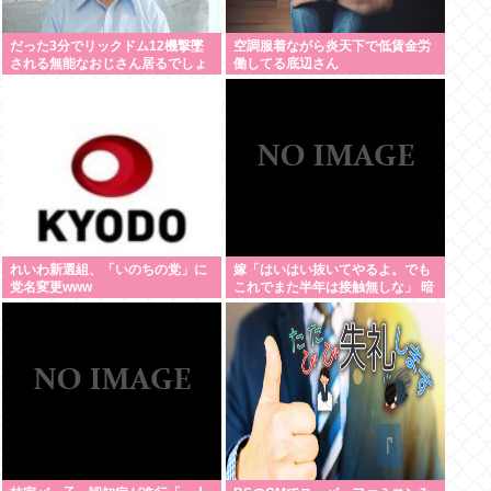
だった3分でリックドム12機撃墜
空調服着ながら炎天下で低賃金労
される無能なおじさん居るでしょ
働してる底辺さん
れいわ新選組、「いのちの党」に
嫁「はいはい抜いてやるよ。でも
党名変更www
これでまた半年は接触無しな」 暗
黙のこれツラ過ぎるだろ