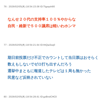
76 : 2026/02/05(木) 18:54:15.08
ID:TIgsqvh80
なんせ２０代の支持率１００％やからな
自民・維新で５００議席は軽いわホンマ
77 : 2026/02/05(木) 18:54:21.64
ID:HrQiaSsq0
期日前投票だけ不正でカウントして当日票はおそらく
数えもしないでゼロ打ち出すんだろう
選挙中まともに報道したテレビは１局も無かった
民意など反映されていない
80 : 2026/02/05(木) 18:54:28.61
ID:gzBndCHC0