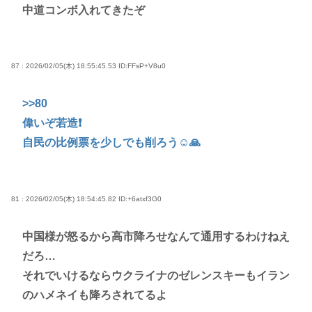
中道コンボ入れてきたぞ
87 : 2026/02/05(木) 18:55:45.53
ID:FFsP+V8u0
>>80
偉いぞ若造❗
自民の比例票を少しでも削ろう☺🙏
81 : 2026/02/05(木) 18:54:45.82
ID:+6atxf3G0
中国様が怒るから高市降ろせなんて通用するわけねえ
だろ…
それでいけるならウクライナのゼレンスキーもイラン
のハメネイも降ろされてるよ