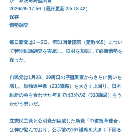
か 衆院選終盤調査
2026/2/5 17:56（最終更新 2/5 18:42）
保存
情勢調査
毎日新聞は3～5日、第51回衆院選（定数465）につい
て特別世論調査を実施し、取材を加味して終盤情勢を
探った。
自民党は1月28、29両日の序盤調査からさらに勢いを
増し、単独過半数（233議席）を大きく上回り、日本
維新の会を合わせた与党では3分の2（310議席）をう
かがう勢いだ。
立憲民主党と公明党が結成した新党「中道改革連合」
は伸び悩んでおり、公示前の167議席を大きく下回る