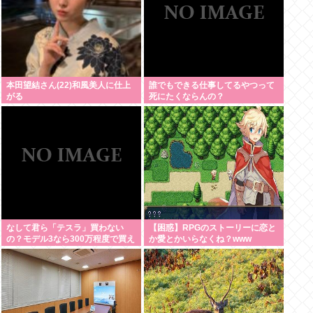
本田望結さん(22)和風美人に仕上
誰でもできる仕事してるやつって
がる
死にたくならんの？
なして君ら「テスラ」買わない
【困惑】RPGのストーリーに恋と
の？モデル3なら300万程度で買え
か愛とかいらなくね？www
る.コスパ最強車がここにあるのに