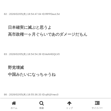
82 : 2026/02/05(木) 18:54:47.64
ID:RPPDauL5d
日本確実に滅ぶと思うよ
高市政権一ヶ月ぐらいであのダメージだもん
83 : 2026/02/05(木) 18:54:54.39
ID:kkAHGQLV0
野党壊滅
中国みたいになっちゃうね
86 : 2026/02/05(木) 18:55:36.33
ID:q9UjYmec0
北朝鮮やん……
ホーム
検索
トップ
サイドバー