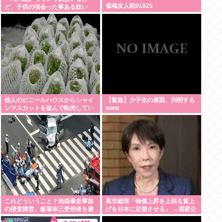
雀魂友人戦91925
ど、子供の頃会った事ある奴い
る？？
他人のビニールハウスからシャイ
【緊急】少子化の原因、判明する
ンマスカットを盗んで転売してい
www
た無職逮捕！被害100万円ほどに
これどういうこと？池袋暴走事故
高市総理「物価上昇を上回る賃上
の捜査陣営、飯塚幸三受刑者を逮
げを日本に定着させる」 →国家公
捕しなくていい理由を考えるため
務員月給3.51％増へ 地方公務員も