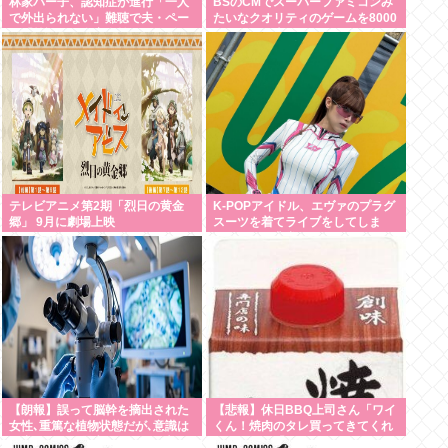
林家パー子、認知症が進行「一人
BSのCMでスーパーファミコンみ
で外出られない」難聴で夫・ペー
たいなクオリティのゲームを8000
と「筆談」…自宅全焼から約1年
円ぐらいで売ってるでしょ
テレビアニメ第2期「烈日の黄金
K-POPアイドル、エヴァのプラグ
郷」 9月に劇場上映
スーツを着てライブをしてしま
う…これは非常にえちち
【朗報】誤って脳幹を摘出された
【悲報】休日BBQ上司さん「ワイ
女性､重篤な植物状態だが､意識は
くん！焼肉のタレ買ってきてくれ
正常で何かを思考していると判明
る？」ワイ「！！？」www