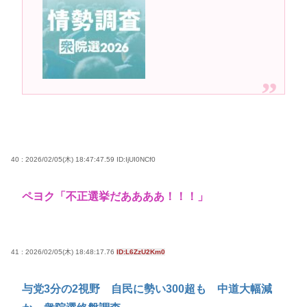
高市早苗さん、憧れのバンドを官邸に招き、自身の
サイン入りドラム・スティックをプレゼントw
若くて美人なママと親友の淫らな行為内容を毎回聞
かされる「女神の加護を受けしママのサーガ」3巻 今
ガチで “ママ” ブーム来てるよな
ポケカ資産が100万円超えた男の子www
【高市動画】こういうオスガキってどうやったら産
まれるの？
40 : 2026/02/05(木) 18:47:47.59
ID:IjUI0NCf0
中国のメスガキ、民度が終わりすぎてる
ペヨク「不正選挙だああああ！！！」
Powered by livedoor 相互RSS
41 : 2026/02/05(木) 18:48:17.76
ID:L6ZzU2Km0
与党3分の2視野 自民に勢い300超も 中道大幅減