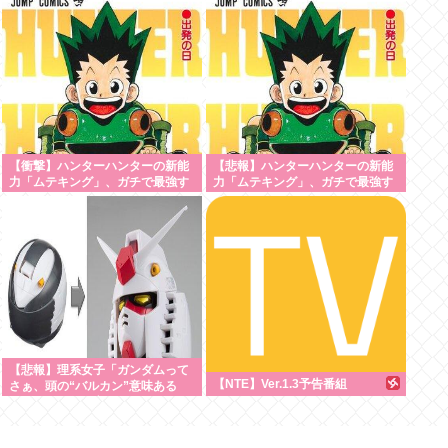
【衝撃】ハンターハンターの新能
【悲報】ハンターハンターの新能
力「ムテキング」、ガチで最強す
力「ムテキング」、ガチで最強す
ぎるwww
ぎる
【悲報】理系女子「ガンダムって
【NTE】Ver.1.3予告番組
さぁ、頭の“バルカン”意味ある
の？あれ、役に立たなくない？」