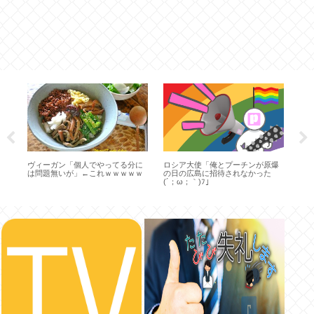
ク
ヴィーガン「個人でやってる分に
ロシア大使「俺とプーチンが原爆
フ
イ
は問題無いが」←これｗｗｗｗｗ
の日の広島に招待されなかった
ミ
た
(´；ω；｀)ﾌ」
で