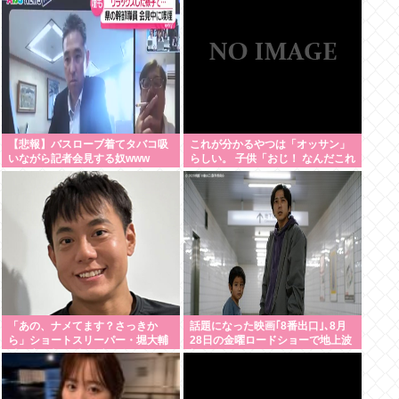
に1000ページもの法解釈書を読ん
追随する見通し
でた模様…自民議員からも圧力
【悲報】バスローブ着てタバコ吸
これが分かるやつは「オッサン」
いながら記者会見する奴www
らしい。 子供「おじ！ なんだこれ
は！」
「あの、ナメてます？さっきか
話題になった映画｢8番出口｣､8月
ら」ショートスリーパー・堀大輔
28日の金曜ロードショーで地上波
氏が高須幹弥氏にブチギレ
初放送