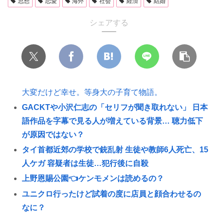
思想
恋愛
海外
社会
経済
結婚
シェアする
大変だけど幸せ。等身大の子育て物語。
GACKTや小沢仁志の「セリフが聞き取れない」 日本
語作品を字幕で見る人が増えている背景… 聴力低下
が原因ではない？
タイ首都近郊の学校で銃乱射 生徒や教師6人死亡、15
人ケガ 容疑者は生徒…犯行後に自殺
上野恩賜公園👈ケンモメンは読めるの？
ユニクロ行ったけど試着の度に店員と顔合わせるの
なに？