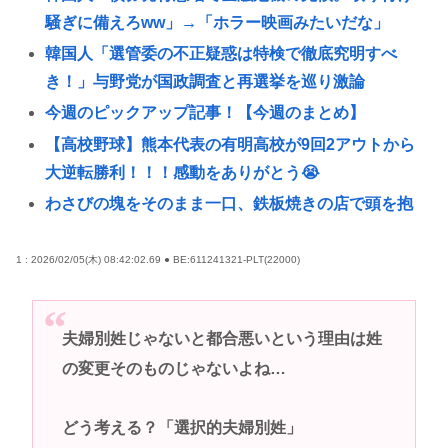
騒ぎに備えろww」→「ホラー映画みたいだな」
韓国人「選管委の不正疑惑は特検で徹底究明すべ
き！」与野党が国政調査と再選挙を巡り激論
今週のピックアップ記事！【今週のまとめ】
【高校野球】熊本代表の有明高校が9回2アウトから
大逆転勝利！！！感動をありがとう😭
わさびの塊をそのまま一口、鉄板焼きの店で頭を抱
えた男「もう時間の匂いまで嗅ぎ分けられるだろ」
【海外の
1 : 2026/02/05(木) 08:42:02.69 ● BE:611241321-PLT(22000)
早稲田大学「学生の皆さん、近隣飲食店での無銭飲
食はやめてください」
夫婦別姓じゃないと都合悪いという理由は姓
MARCHって高学歴なの？
の変更そのものじゃないよね…
【画像】このハゲにやられたJKがたくさんいるとい
う事実
どう考える？「選択的夫婦別姓」
【画像】イケおじ(56)、中学生にナイフ突きつけて脅