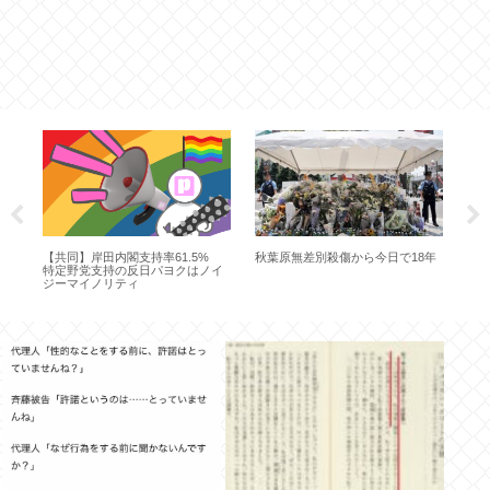
で
【共同】岸田内閣支持率61.5%
秋葉原無差別殺傷から今日で18年
【
特定野党支持の反日パヨクはノイ
んま
ジーマイノリティ