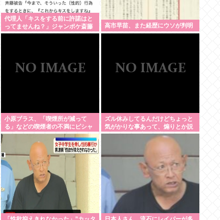
代理人「キスをする前に許諾はと
高市早苗、また経歴にウソが判明
ってませんね？」ジャンポケ斎藤
「今までこれからキスしますなん
て宣言することなかったので」
小原ブラス、「喫煙所が減って
ズル休みしてるんだけどちょっと
る」などの喫煙者の不満にピシャ
気がかりな事あって、煽りとか説
リ 「じゃあやめれば？タバコなん
教とか抜きに客観的意見くれる人
て家でだけ吸ってればいい」
だけきてくれ
「性欲抑えきれなかった」”カッタ
日本人さん、流石にレイパーが多