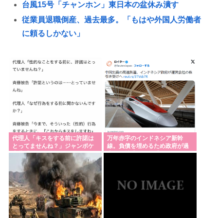
台風15号「チャンホン」東日本の盆休み潰す
従業員退職倒産、過去最多。「もはや外国人労働者
に頼るしかない」
小原ブラス、「喫煙所が減ってる」などの喫煙者の
不満にピシャリ 「じゃあやめれば？タバコなんて家
でだけ吸ってればいい」
ズル休みしてるんだけどちょっと気がかりな事あっ
て、煽りとか説教とか抜きに客観的意見くれる人だ
けきてくれ
17歳で無期懲役になった奴、怖いwww
代理人「キスをする前に許諾は
万年赤字のインドネシア新幹
とってませんね？」ジャンポケ
線。負債を埋めるため政府が過
【高市速報】人類に代わって地球を支配しそうな奴
斎藤「今までこれからキスしま
半数の株式を引き受ける
すなんて宣言することなかった
→「鳥類」「タコ・イカ」「麦」の3強に絞られる。
ので」
【サッカー】初の日本代表で感情爆発「使わないん
だったら呼ぶな！」 涙ながらに訴え「俺を何で選ん
だんだ？」ストライカーの意地