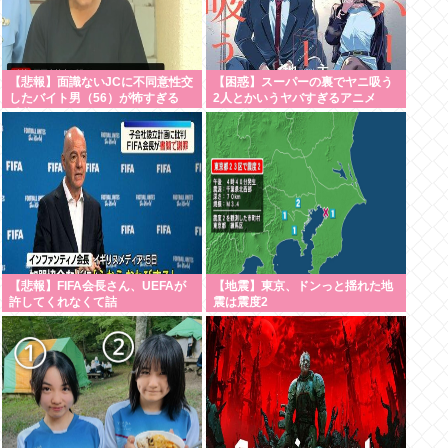
【悲報】面識ないJCに不同意性交
【困惑】スーパーの裏でヤニ吸う
したバイト男（56）が怖すぎる
2人とかいうヤバすぎるアニメ
千葉県（※画像あり）
www
【悲報】FIFA会長さん、UEFAが
【地震】東京、ドンっと揺れた地
許してくれなくて詰
震は震度2
む・・・・・・・・・