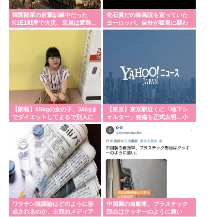
ここって恋愛相談にはのってくれるんか？
韓国陸軍の射撃訓練中だった
化石賞だの御高説を宣っていた
小沢一郎氏、デニー氏の沖縄知事選支援を表明。デ
K1E1戦車で火災、乗員は避難…
ヨーロッパ、自分が猛暑に襲わ
ニー氏を支援しない中革連を批判
エンジンルーム付近から出火！
れると為すすべべもなくダメー
ジを受けてしまい
東京五輪200mバタフライ銀メダリストの本多灯、危
険運転致傷罪で起訴される。なぜ日本の競泳界はオ
ワコン化したのか
高市「円安が止まらないの…」ぼく「緊縮財政」高
市「いったいどうすれば…」ぼく「緊縮財政」高市
【朗報】65kgの女の子、38kgま
【東京】東京駅近くに「地下シ
「そうだわ！日銀砲よ！」
でダイエットしてまるで別人に
ェルター」整備を正式表明…小
なる
池百合子知事「多くの方が滞
在、施設整備の効果高い」
Powered by livedoor 相互RSS
ワクチン陰謀論はどのように形
中国製の自動車。プラスチック
成されるのか、主観的メディア
部品はクッキーのように脆い