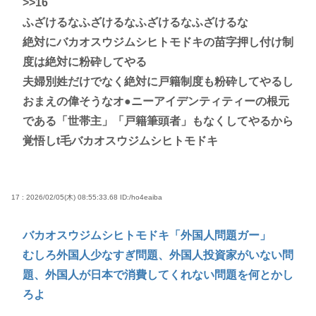
>>16
ふざけるなふざけるなふざけるなふざけるな
絶対にバカオスウジムシヒトモドキの苗字押し付け制
度は絶対に粉砕してやる
夫婦別姓だけでなく絶対に戸籍制度も粉砕してやるし
おまえの偉そうなオ●ニーアイデンティティーの根元
である「世帯主」「戸籍筆頭者」もなくしてやるから
覚悟しt毛バカオスウジムシヒトモドキ
17 : 2026/02/05(木) 08:55:33.68
ID:/ho4eaiba
バカオスウジムシヒトモドキ「外国人問題ガー」
むしろ外国人少なすぎ問題、外国人投資家がいない問
題、外国人が日本で消費してくれない問題を何とかし
ろよ