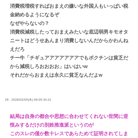
消費税増税すればおまえの嫌いな外国人もいっぱい税
金納めるようになるぞ
なぜやらないの？
消費税減税したっておまえみたいな底辺弱男キモオタ
ニートはどうせあんまり消費しないんだからかわんね
えだろ
チー牛「チギュアアアアアアアでもボクチンは貧乏だ
から減税しろおおおお」はいはいw
それだからおまえは永久に貧乏なんだよw
28 : 2026/02/05(木) 09:05:34.01
結局は自身の都合や思想に合わせてくれない世間に逆
恨みするだけの別姓推進派というのが
このスレの僅か数十レスであらためて証明されてしま