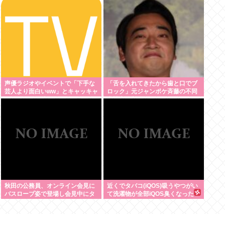
声優ラジオやイベントで「下手な
「舌を入れてきたから歯と口でブ
芸人より面白いww」とキャッキャ
ロック」元ジャンポケ斉藤の不同
してたオタク消える
意性交公判
秋田の公務員、オンライン会見に
近くでタバコ(iQOS)吸うやつがい
バスローブ姿で登場し会見中にタ
て洗濯物が全部iQOS臭くなった
バコを吸う←あのさあ！