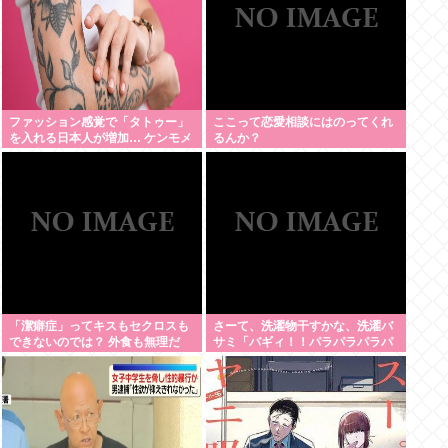
ファッション感覚で「タトゥー」
ここって恋愛相談にはのってくれ
を入れる日本人が増加… ケンモメ
るんか？
ンの意見を聞きたい。
「潔癖症」ってキスもセクロスも
さーて、洗濯物干すかな、洗濯バ
できないのでは？ 外食も無理だ
サミ「バギィ！！パラパラパラパ
ろ。
ラ」