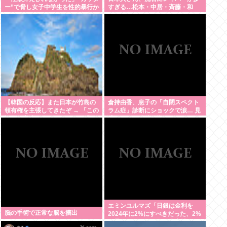
ー”で脅し女子中学生を性的暴行か
すぎる…松本・中居・斉藤・和
自称アルバイトの56歳男を逮捕
田・伊藤・佐野・新井・ボビーオ
ロゴンetc…
【韓国の反応】また日本が竹島の
倉持由香、息子の「自閉スペクト
領有権を主張してきたぞ → 「この
ラム症」診断にショックで涙… 見
話題は永遠に終わらないな」「日
逃していた乳幼児期のサインとは
本政府の支持率が落ちてきた時点
でこの手のニュースが出るのは予
想できた」
エミンユルマズ「日銀は金利を
脳の手術で正常な脳を摘出
2024年に2%にすべきだった、2%
で景気が悪くなるなら生産性が低