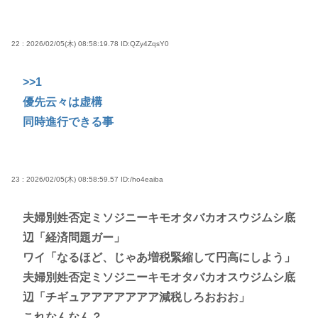
22 : 2026/02/05(木) 08:58:19.78
ID:QZy4ZqsY0
>>1
優先云々は虚構
同時進行できる事
23 : 2026/02/05(木) 08:58:59.57
ID:/ho4eaiba
夫婦別姓否定ミソジニーキモオタバカオスウジムシ底
辺「経済問題ガー」
ワイ「なるほど、じゃあ増税緊縮して円高にしよう」
夫婦別姓否定ミソジニーキモオタバカオスウジムシ底
辺「チギュアアアアアアア減税しろおおお」
これなんなん？