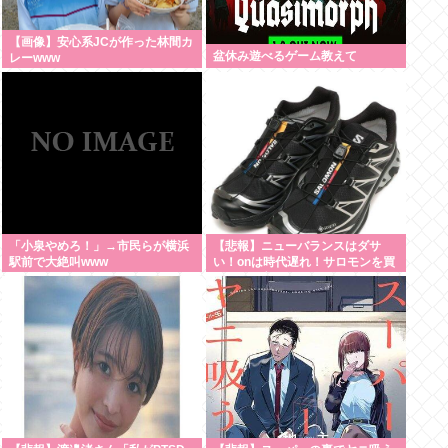
【画像】安心系JCが作った林間カ
盆休み遊べるゲーム教えて
レーwww
「小泉やめろ！」→市民らが横浜
【悲報】ニューバランスはダサ
駅前で大絶叫www
い！onは時代遅れ！サロモンを買
え！って言われたから買ったんや
が