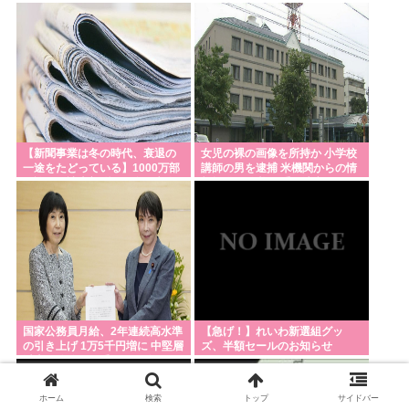
リテラシーとメディア不信「ワ
クチンにマイクロチップが埋め
込まれている」
【新聞事業は冬の時代、衰退の
女児の裸の画像を所持か 小学校
一途をたどっている】1000万部
講師の男を逮捕 米機関からの情
を誇った読売新聞、15年で部数
報提供で発覚 三重・津市
半減の衝撃
国家公務員月給、2年連続高水準
【急げ！】れいわ新選組グッ
の引き上げ 1万5千円増に 中堅層
ズ、半額セールのお知らせ
以上の公務員に手厚く配分
ホーム
検索
トップ
サイドバー