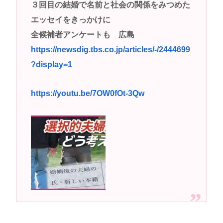
３回目の結婚で名前と社会の関係をみつめた
してレ●プwww
エッセイをきっかけに
高市早苗さん、憧れのバンドを官邸に招き、自身の
全候補者アンケートも 広島
サイン入りドラム・スティックをプレゼントw
https://newsdig.tbs.co.jp/articles/-/2444699
若くて美人なママと親友の淫らな行為内容を毎回聞
?display=1
かされる「女神の加護を受けしママのサーガ」3巻 今
ガチで “ママ” ブーム来てるよな
https://youtu.be/7OW0fOt-3Qw
ポケカ資産が100万円超えた男の子www
【高市動画】こういうオスガキってどうやったら産
まれるの？
中国のメスガキ、民度が終わりすぎてる
Powered by livedoor 相互RSS