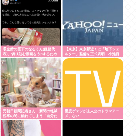
い利益が出せない企業、潰れろ
暇空茜の臣下のなるくん(嫌儲代
【東京】東京駅近くに「地下シェ
表)、切り刻む動画をうpするため
ルター」整備を正式表明…小池百
にストッキングを購入、ハサミを
合子知事「多くの方が滞在、施設
入れて感触を楽しむ
整備の効果高い」
元朝日新聞記者さん 新聞の軽減
重度ゲェジが主人公のドラマアニ
税率の闇に触れてしまう「自分た
メ、ない
ちだけが特別扱いされる理由を社
説で論じてほしい」