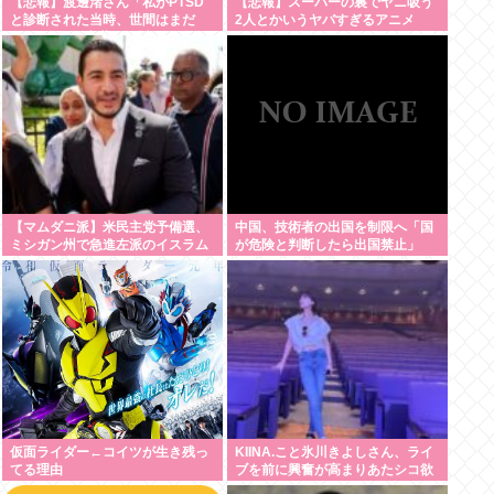
【悲報】渡邊渚さん「私がPTSD
【悲報】スーパーの裏でヤニ吸う
と診断された当時、世間はまだ
2人とかいうヤバすぎるアニメ
PTSDという言葉は浸透されてい
ませんでした」
【マムダニ派】米民主党予備選、
中国、技術者の出国を制限へ「国
ミシガン州で急進左派のイスラム
が危険と判断したら出国禁止」
教徒が勝利
仮面ライダー←コイツが生き残っ
KIINA.こと氷川きよしさん、ライ
てる理由
ブを前に興奮が高まりあたシコ欲
全開www