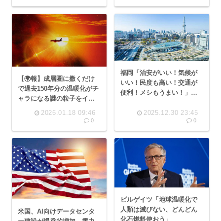
福岡「治安がいい！気候が
【🌍報】成層圏に撒くだけ
いい！民度も高い！交通が
で過去150年分の温暖化がチ
便利！メシもうまい！」←
ャラになる謎の粒子をイス
これが東京、大阪、名古
ラエルの企業が開発
屋、札幌に次ぐ5番手な理由
2026.01.18 09:46
2025.12.30 23:45
0
0
ビルゲイツ「地球温暖化で
人類は滅びない、どんどん
米国、AI向けデータセンタ
化石燃料使おう」