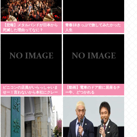
【悲報】メタルバンドが日本から
青春18きっぷで旅してみたかった
死滅した理由ってなに？
人生
ビニコンの店員がいらっしゃいま
【動画】電車のドア前に居座るチ
せー！言わないから本社にクレー
ー牛、どつかれる
ムいれてやりましたよ！www