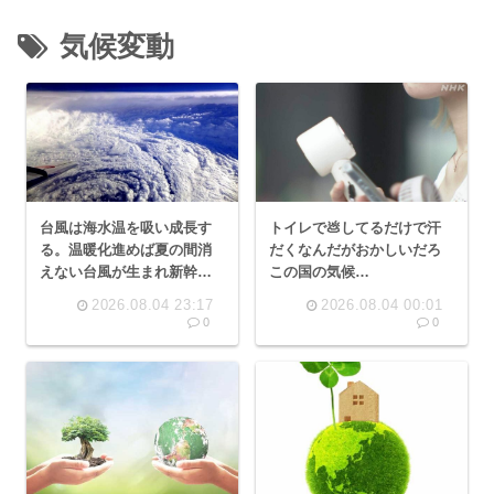
気候変動
台風は海水温を吸い成長す
トイレで💩してるだけで汗
る。温暖化進めば夏の間消
だくなんだがおかしいだろ
えない台風が生まれ新幹線
この国の気候…
は毎日運休。車カスのせい
2026.08.04 23:17
2026.08.04 00:01
0
0