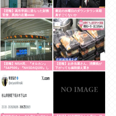
【悲報】高市早苗に逆らった財務
最近の水曜日のダウンタウン末期
官僚、異例の左遷www
臭すごくないか
【悲報】NISA民、『オルカン』
【悲報】お弁当屋さん、消費税が
『S&P500』『NASDAQ100』し
下がっても値段据え置き
か買わない