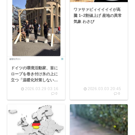
ワァサァビィイイイイが高
騰 1~2割値上げ 産地の異常
気象 わさび
ドイツの環境活動家、首に
ロープを巻き付け氷の上に
立つ「温暖化対策しないと
ワイら死ぬぞ」
2026.03.29 03:16
2026.03.03 20:45
0
0