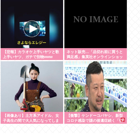
【悲報】カラオケ上手いヤツと歌
ネット販売…「品切れ前に買うと
上手いヤツ、ガチで別物www
満足感」集英社オンラインショッ
プで“43億円分”キャンセルか
200超のメールアカウント使い大
量注文 32歳女を逮捕 [8/6]
【画像あり】土方系アイドル、女
【衝撃】ケンドーコバヤシ、新型
子高生の間で大人気になってしま
コロナ感染で謎の後遺症続く「強
うwww
い炭酸飲んだら、あばら折れそう
になる」