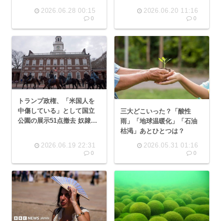
温暖化のせい！
因は温暖化による海面上昇
2026.06.28 00:15
2026.06.20 11:16
0
0
トランプ政権、「米国人を
中傷している」として国立
三大どこいった？「酸性
公園の展示51点撤去 奴隷や
雨」「地球温暖化」「石油
気候変動に関するものなど
枯渇」あとひとつは？
2026.06.19 22:31
2026.05.31 01:16
0
0