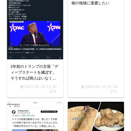
候の地域に退避したい
2年前のトランプの主張「デ
ィープステートを滅ぼす。
そうすれば病人はいなくな
り、永久機関を作れる。地
2026.05.18 11:30
2026.04.10 20:34
球温暖化は嘘だと証明され
0
0
る」→