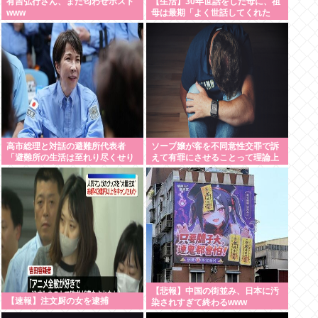
有吉弘行さん、また匂わせポスト
【生活】30年世話をした母に、祖
www
母は最期「よく世話してくれた
ね。ずっと嫌いだったのが残念だ
よ」と言って死んだ
高市総理と対話の避難所代表者
ソープ嬢が客を不同意性交罪で訴
「避難所の生活は至れり尽くせり
えて有罪にさせることって理論上
で全く不自由ない、ありがとう！
可能？
日本人でよかった！」
【悲報】中国の街並み、日本に汚
【速報】注文厨の女を逮捕
染されすぎて終わるwww