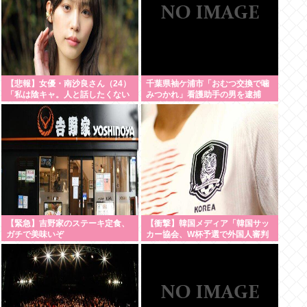
【悲報】女優・南沙良さん（24）
千葉県袖ケ浦市「おむつ交換で噛
「私は陰キャ。人と話したくない
みつかれ」看護助手の男を逮捕
ので家に引きこもってPCでアニメ
90歳入院患者の顔や腹を殴るなど
を観ていた
ケガさせた疑い [8/6]
い」・・・・・・・・・
【緊急】吉野家のステーキ定食、
【衝撃】韓国メディア「韓国サッ
ガチで美味いぞ
カー協会、W杯予選で外国人審判
に性接待」