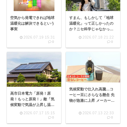
空気から発電できれば地球
すまん、もしかして「地球
温暖化は解決できるという
温暖化」って正しかったの
事実
か？ニセ科学じゃなかった
の
2026.07.19 15:31
2026.07.18 21:22
0
0
気候変動で仕入れ高騰…コ
高市日本電力「原発！原
ーヒー豆にさらなる懸念 先
発！もっと原発！」敵「気
物が急激に上昇 メーカー
候変動で気温が上昇し温度
は”豆不使用”商品開発も
差を生み出せずもうタービ
2026.07.17 15:15
2026.07.13 22:33
ン回せません。メガソーラ
0
0
ーの勝ち