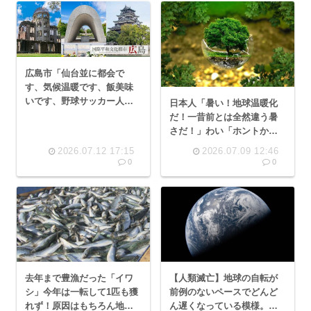
広島市「仙台並に都会で
す、気候温暖です、飯美味
いです、野球サッカー人気
日本人「暑い！地球温暖化
です」←こいつの弱点、全
だ！一昔前とは全然違う暑
くない
さだ！」わい「ホントかな
ぁ…」
2026.07.12 17:15
2026.07.09 12:46
0
0
去年まで豊漁だった「イワ
【人類滅亡】地球の自転が
シ」今年は一転して1匹も獲
前例のないペースでどんど
れず！原因はもちろん地球
ん遅くなっている模様。原