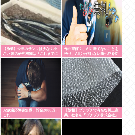
【漁業】今年のサンマは少なく小
作曲家ぼく、AIに勝てないことを
さい 国の研究機関は「これまでに
悟り、AIじゃ作れない曲へ舵を切
なく厳しい年になる」
ることを決断
32歳適応障害無職、貯金2000万←
【朗報】プチプチで有名な川上産
これ
業、社名を「プチプチ株式会社」
に変更www