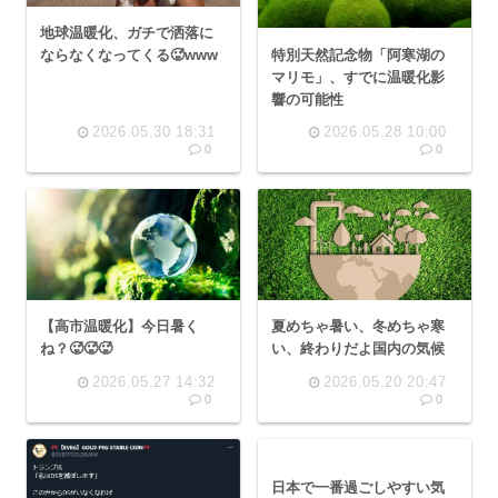
地球温暖化、ガチで洒落に
特別天然記念物「阿寒湖の
ならなくなってくる🥵www
マリモ」、すでに温暖化影
響の可能性
2026.05.30 18:31
2026.05.28 10:00
0
0
夏めちゃ暑い、冬めちゃ寒
【高市温暖化】今日暑く
い、終わりだよ国内の気候
ね？🥵🥵🥵
2026.05.27 14:32
2026.05.20 20:47
0
0
日本で一番過ごしやすい気