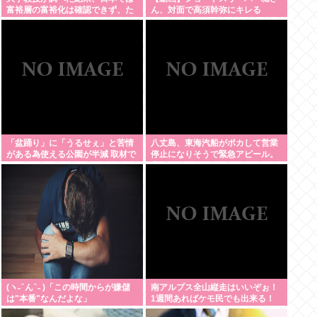
富裕層の富裕化は確認できず、た
ん、対面で高須幹弥にキレる
だみんなで貧困化しているだけだ
った
「盆踊り」に「うるせぇ」と苦情
八丈島、東海汽船がポカして営業
がある為使える公園が半減 取材で
停止になりそうで緊急アピール。
はうるさいと答える住民はおらず
生活物資が届かなくなるかも。ア
こどおじみたいのが電話してんだ
シタバ以外に食うものがねえ
ろな
(ヽ˶ ᷇ ん ᷆ ˵ )「この時間からが嫌儲
南アルプス全山縦走はいいぞぉ！
は"本番"なんだよな」
1週間あればケモ民でも出来る！
お盆休みにやってみなイカ？