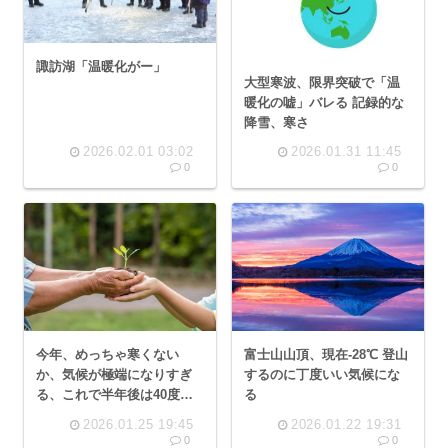
諏訪湖「温暖化がー」
大型寒波、限界突破で「温
暖化の嘘」バレる 記録的な
降雪、寒さ
2026.02.01 03:02
2026.01.31 11:45
0
0
富士山山頂、現在-28℃ 登山
今年、めっちゃ寒くない
するのに丁度いい気候にな
か、気候が極端になりすぎ
る
る、これで半年後は40度近
い
2026.01.25 19:45
2026.01.22 19:31
0
0