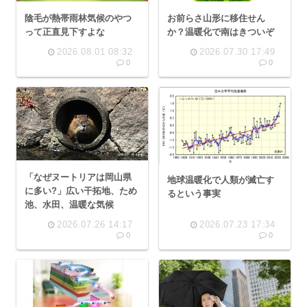
陰毛が熱帯雨林気候のやつ
お前らさ山形に移住せん
って正直見下すよな
か？温暖化で南はきついぞ
2026.08.01 08:32
2026.07.30 17:49
0
0
「なぜヌートリアは岡山県
地球温暖化で人類が滅亡す
に多い?」広い干拓地、ため
るという事実
池、水田、温暖な気候
2026.07.26 14:17
2026.07.23 17:34
0
0