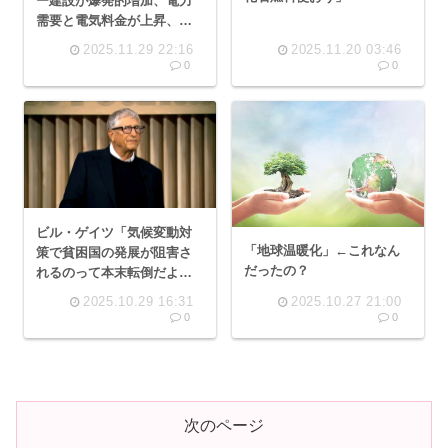
ー建設が爆発的増加、電力
需要と電気料金が上昇、高
環境負荷の石炭、ガス産業
2025.11.29 22:16
2025.11.20 03:46
を押し上げ、気候対策を脅
0
0
かす
ビル・ゲイツ「気候変動対
「地球温暖化」←これなん
策で貧困国の発展が阻害さ
だったの？
れるのって本末転倒だよ
な？コスパ考えろよ。あと
2025.10.29 16:31
2025.10.27 21:00
トランプはカス」
0
0
次のページ