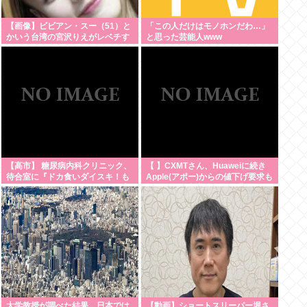
【画像】ビビアン・スー（51）と
「この人だけはモノホンだわ…」
かいう台湾の宮沢りえがレベチす
と思った芸能人www
ぎる
【高市】 糖尿病内科クリニック、
【 】CXMTさん、Huaweiに続き
待合室に『ドカ食いダイスキ！も
Apple(アポー)からの値下げ要求も
ちづきさん』を置いてしまい炎上
拒否！！！半導体バボー継続
へ！！！
大学教授が調べた結果、日本では
【動画】ショートスリーパー堀さ