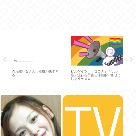
飲
売れ残り女さん、性格が悪すぎ
ビルゲイツ、「コロナ」「サル
ひ
た
る・・・
痘」流行を予言し連続的中させて
損壊
しまうｗｗｗ
リ