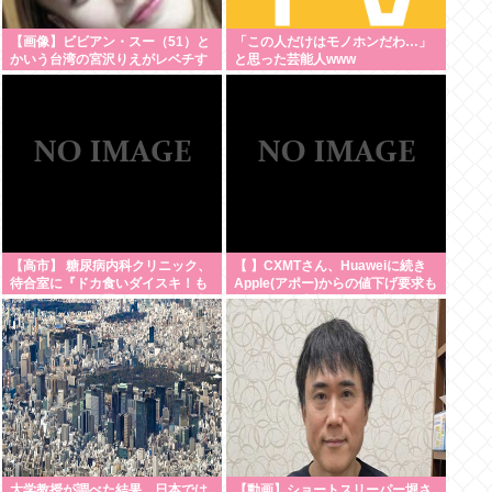
【画像】ビビアン・スー（51）と
「この人だけはモノホンだわ…」
かいう台湾の宮沢りえがレベチす
と思った芸能人www
ぎる
【高市】 糖尿病内科クリニック、
【 】CXMTさん、Huaweiに続き
待合室に『ドカ食いダイスキ！も
Apple(アポー)からの値下げ要求も
ちづきさん』を置いてしまい炎上
拒否！！！半導体バボー継続
へ！！！
大学教授が調べた結果、日本では
【動画】ショートスリーパー堀さ