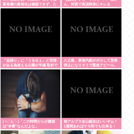
富裕層の富裕化は確認できず、た
ん、対面で高須幹弥にキレる
だみんなで貧困化しているだけだ
った
「盆踊り」に「うるせぇ」と苦情
八丈島、東海汽船がポカして営業
がある為使える公園が半減 取材で
停止になりそうで緊急アピール。
はうるさいと答える住民はおらず
生活物資が届かなくなるかも。ア
こどおじみたいのが電話してんだ
シタバ以外に食うものがねえ
ろな
(ヽ˶ ᷇ ん ᷆ ˵ )「この時間からが嫌儲
南アルプス全山縦走はいいぞぉ！
は"本番"なんだよな」
1週間あればケモ民でも出来る！
お盆休みにやってみなイカ？