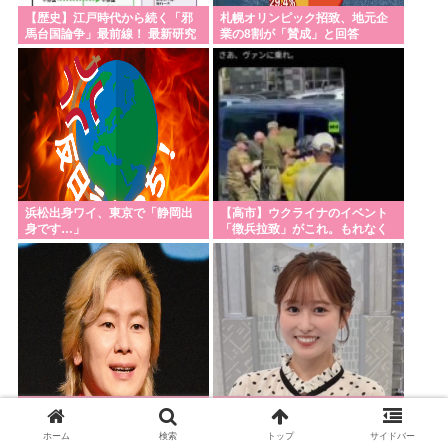
【歴史】江戸時代から続く「邪
札幌オリンピック招致、地元企
馬台国論争」最前線！ 最新研究
業の8割が「賛成」と回答
で見えてきた「卑弥呼の国」の
有力説
浜松出身ワイ、東京で「静岡出
【高市】ウクライナのイベント
身です…」
「徴兵拉致」がこれ。もれなく
特典付きで前線で銃弾orドロー
ン爆弾のプレゼントが貰える！
カズレーザー、車の任意保険を
檜山沙耶に代わる新しい弱者男
巡り持論 「強制しろよ」「保険
性の姫が発見される
ホーム
検索
トップ
サイドバー
にも入れないヤツは運転すんな