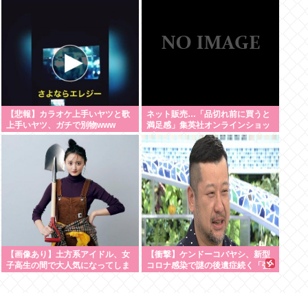
【悲報】カラオケ上手いヤツと歌
ネット販売…「品切れ前に買うと
上手いヤツ、ガチで別物www
満足感」集英社オンラインショッ
プで“43億円分”キャンセルか
200超のメールアカウント使い大
量注文 32歳女を逮捕 [8/6]
【画像あり】土方系アイドル、女
【衝撃】ケンドーコバヤシ、新型
子高生の間で大人気になってしま
コロナ感染で謎の後遺症続く「強
うwww
い炭酸飲んだら、あばら折れそう
になる」