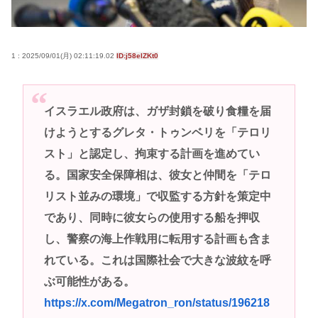
B’z「重いマーシャル運んでた腰の痛みまだ覚えてる
の」俺くん「マーシャルって何？🙄」
高市早苗さん、憧れのバンドを官邸に招き、自身の
1 : 2025/09/01(月) 02:11:19.02
ID:j58elZKt0
サイン入りドラム・スティックをプレゼントw
若くて美人なママと親友の淫らな行為内容を毎回聞
イスラエル政府は、ガザ封鎖を破り食糧を届
かされる「女神の加護を受けしママのサーガ」3巻 今
けようとするグレタ・トゥンベリを「テロリ
ガチで “ママ” ブーム来てるよな
スト」と認定し、拘束する計画を進めてい
ポケカ資産が100万円超えた男の子www
る。国家安全保障相は、彼女と仲間を「テロ
【高市動画】こういうオスガキってどうやったら産
リスト並みの環境」で収監する方針を策定中
まれるの？
であり、同時に彼女らの使用する船を押収
中国のメスガキ、民度が終わりすぎてる
し、警察の海上作戦用に転用する計画も含ま
れている。これは国際社会で大きな波紋を呼
Powered by livedoor 相互RSS
ぶ可能性がある。
https://x.com/Megatron_ron/status/196218