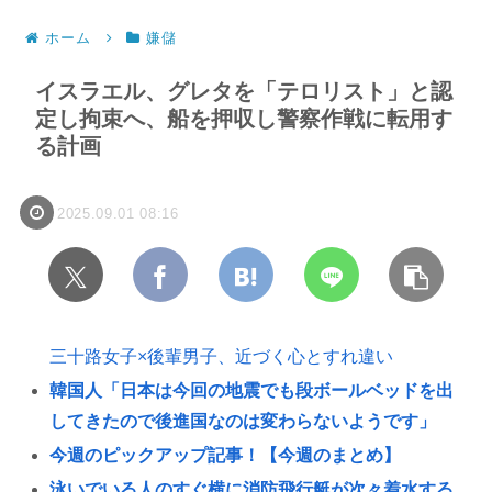
ホーム
嫌儲
イスラエル、グレタを「テロリスト」と認
定し拘束へ、船を押収し警察作戦に転用す
る計画
2025.09.01 08:16
三十路女子×後輩男子、近づく心とすれ違い
韓国人「日本は今回の地震でも段ボールベッドを出
してきたので後進国なのは変わらないようです」
今週のピックアップ記事！【今週のまとめ】
泳いでいる人のすぐ横に消防飛行艇が次々着水する