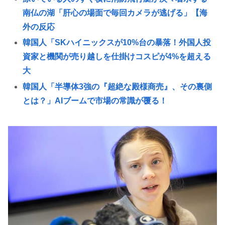
南仏の湖「肝心の場面で毎回カメラが逃げる」【海
外の反応
韓国人「SKハイニックスが10%台の暴落！外国人投
資家と機関が売り越しを仕掛けコスピが4%を超える
大
韓国人「半導体3強の『超絶な殿様商売』、その裏側
とは？」AIブームで市場の常識が覆る！
ゼンゼロのベーグル計画やってみたら面白すぎてワ
ロタwww
早稲田大生、複数名がゴールドカードのポイント詐
欺で無銭飲食
『ライザのアトリエ3』ウェディングドレス姿のライ
ザがフィギュア化キタ───(ﾟ∀ﾟ)───!!!!!
早稲田大生、複数名がゴールドカードのポイント詐
欺で無銭飲食