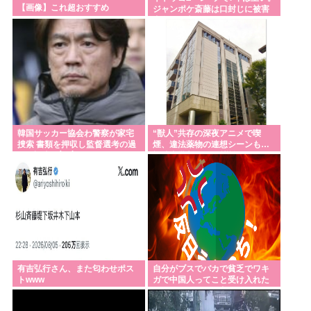
【画像】これ超おすすめ
ジャンポケ斎藤は口封じに被害
者殺した方がよかった」
韓国サッカー協会わ警察が家宅
“獣人”共存の深夜アニメで喫
捜索 書類を押収し監督選考の過
煙、違法薬物の連想シーンも…
程を調査 <\`皿´>
視聴者批判でBPO議論
有吉弘行さん、また匂わせポス
自分がブスでバカで貧乏でワキ
トwww
ガで中国人ってこと受け入れた
らすべてどうでも良くなった