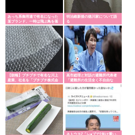
あっち系御用達で有名になった
明治維新後の徳川家について語
某ブランド、一時は飛ぶ鳥を落
る
とす勢いだったが今期の業績
は……
【朗報】プチプチで有名な川上
高市総理と対話の避難所代表者
産業、社名を「プチプチ株式会
「避難所の生活全く不自由な
社」に変更wwwww
い、ありがとう！日本人でよか
った！」
ネトウヨZ「レ●プで7年は重い。