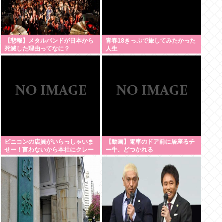
【悲報】メタルバンドが日本から
青春18きっぷで旅してみたかった
死滅した理由ってなに？
人生
ビニコンの店員がいらっしゃいま
【動画】電車のドア前に居座るチ
せー！言わないから本社にクレー
ー牛、どつかれる
ムいれてやりましたよ！www