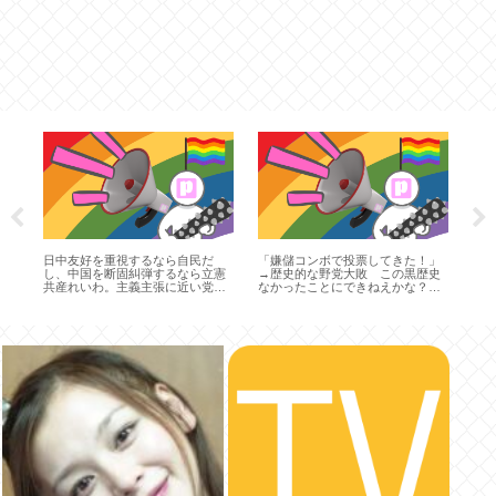
正
模
日中友好を重視するなら自民だ
「嫌儲コンボで投票してきた！」
、
し、中国を断固糾弾するなら立憲
→歴史的な野党大敗 この黒歴史
共産れいわ。主義主張に近い党に
なかったことにできねえかな？ネ
投票を３
トウヨの自演ってことにしたらダ
メか？