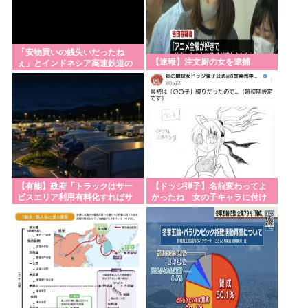
「安物買いの銭失いだったね
【速報】注文厨の女を逮捕
ぇ」とインドネシア高速鉄道の
最終処分に日本側騒然、国家予
算は使わないという
【有能】政府「トラックはサー
【ドッジ弾子】名前変わってよ
ビスエリア利用有料化すればサ
かったね 女の子キャラに付け
ボらず走るし流問題解決じゃ
る名前じゃねえだろ…
ね？」