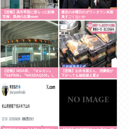
【悲報】高市早苗に逆らった財務
最近の水曜日のダウンタウン末期
官僚、異例の左遷www
臭すごくないか
【悲報】NISA民、『オルカン』
【悲報】お弁当屋さん、消費税が
『S&P500』『NASDAQ100』し
下がっても値段据え置き
か買わない