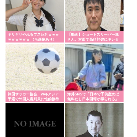
【サッカー】板倉滉は「めっちゃモテる」 年収7億
円・お洒落・包容力…超愛される日本代表
熊本市が地震犠牲者の氏名を公表後に撤回 「遺族同
意と誤認」
ギリギリやれるブス巨乳ｗｗｗ
【動画】ショートスリーパー堀
刃物を持って中国大使館に侵入した自衛官、地裁で
ｗｗｗｗｗｗ （※画像あり）
さん、対面で高須幹弥にキレる
動機明かす「中国の強硬な外交方針を変えさせるた
め」
西鉄、天神駅と薬院駅の駅構内で不審な音声が流れ
る 第三者が不正に流したか 福岡
Powered by livedoor 相互RSS
韓国サッカー協会、W杯アジア
海外SNSで「日本で子供産めば
予選で外国人審判員に性的接待
無料だし日本国籍が得られる」
か…韓国放送局が独占報道
というデマが大流行してい
た…:・