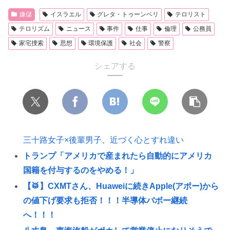
嫌儲
イスラエル
グレタ・トゥーンベリ
テロリスト
テロリズム
ニュース
事件
仕事
倫理
公務員
家宅捜索
思想
環境保護
社会
警察
シェアする
三十路女子×後輩男子、近づく心とすれ違い
トランプ「アメリカで産まれたら自動的にアメリカ
国籍を付与するのをやめる！」
【🥁】CXMTさん、Huaweiに続きApple(アポー)から
の値下げ要求も拒否！！！半導体バボー継続
へ！！！