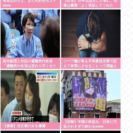
有吉弘行さん、また匂わせポスト
【生活】30年世話をした母に、祖
www
母は最期「よく世話してくれた
ね。ずっと嫌いだったのが残念だ
よ」と言って死んだ
高市総理と対話の避難所代表者
ソープ嬢が客を不同意性交罪で訴
「避難所の生活は至れり尽くせり
えて有罪にさせることって理論上
で全く不自由ない、ありがとう！
可能？
日本人でよかった！」
【悲報】中国の街並み、日本に汚
【速報】注文厨の女を逮捕
染されすぎて終わるwww