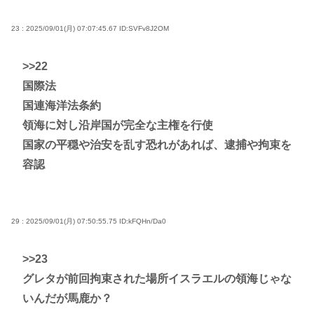
23 : 2025/09/01(月) 07:07:45.67
ID:SVFv8J2OM
>>22
国際法
国連海洋法条約
領海に対し沿岸国が完全な主権を行使
国家の平穏や治安を乱す恐れがあれば、逮捕や拘束を
容認
29 : 2025/09/01(月) 07:50:55.75
ID:kFQHn/Da0
>>23
グレタが前回拘束された場所イスラエルの領海じゃな
いんだが馬鹿か？