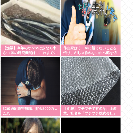
【漁業】今年のサンマは少なく小
作曲家ぼく、AIに勝てないことを
さい 国の研究機関は「これまでに
悟り、AIじゃ作れない曲へ舵を切
なく厳しい年になる」
ることを決断
32歳適応障害無職、貯金2000万←
【朗報】プチプチで有名な川上産
これ
業、社名を「プチプチ株式会社」
に変更www