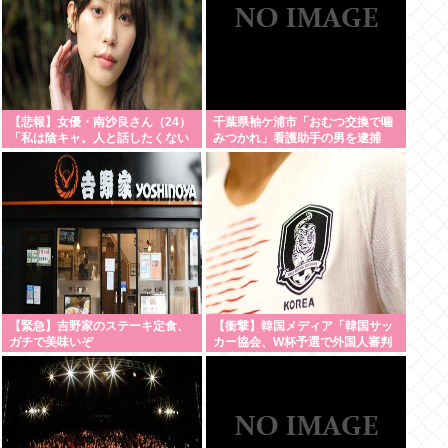
【悲報】女優・南沙良さん（24）
千葉県袖ケ浦市「おむつ交換で噛
「私は陰キャ。人と話したくない
みつかれ」看護助手の男を逮捕
ので家に引きこもってPCでアニメ
90歳入院患者の顔や腹を殴るなど
を観ていた
ケガさせた疑い [8/6]
い」・・・・・・・・・
【緊急】吉野家のステーキ定食、
【衝撃】韓国メディア「韓国サッ
ガチで美味いぞ
カー協会、W杯予選で外国人審判
に性接待」