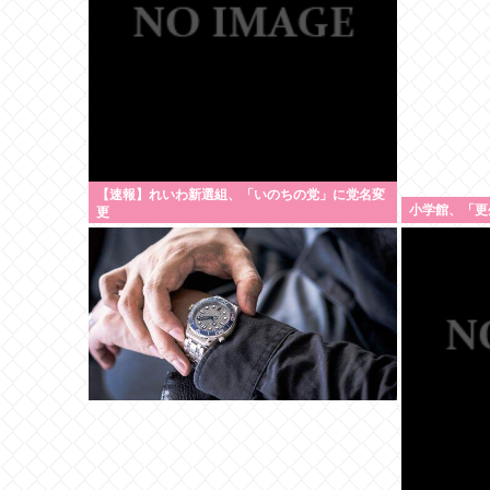
【速報】れいわ新選組、「いのちの党」に党名変
小学館、「更
更