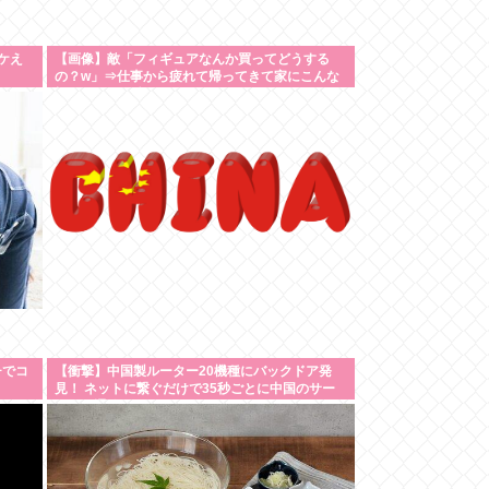
ケえ
【画像】敵「フィギュアなんか買ってどうする
の？w」⇒仕事から疲れて帰ってきて家にこんな
棚があったら疲れが吹き飛ぶだろ？
チでコ
【衝撃】中国製ルーター20機種にバックドア発
見！ ネットに繋ぐだけで35秒ごとに中国のサー
バーと通信