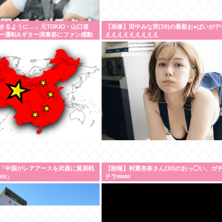
きるように…」元TOKIO・山口達
【画像】田中みな実(39)の最新お●ぱいがデ
ー運転&ギター演奏姿にファン感動
えええええええええ
「中国がレアアースを武器に貿易戦
【朗報】村重杏奈さん(30)のおっ◯い、ガ
ww」
チラwww