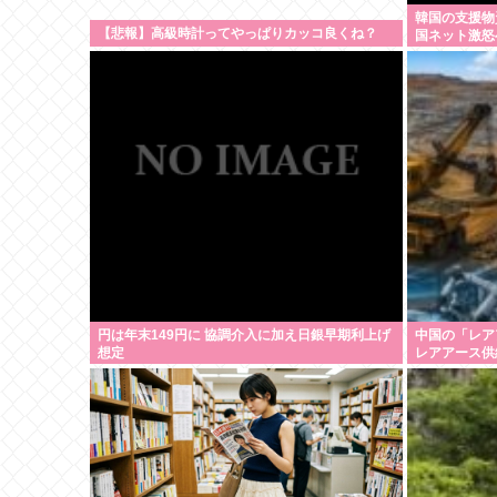
韓国の支援物
【悲報】高級時計ってやっぱりカッコ良くね？
国ネット激怒
円は年末149円に 協調介入に加え日銀早期利上げ
中国の「レア
想定
レアアース供
る、