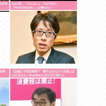
25年
NISA民、『オルカン』『S&P500』
『NASDAQ100』しか買わない
世界
【正論】竹田恒泰陛下「愛子は女なので天皇には
なれません！SnowManに女の子が居たら
SnowManじゃないでしょ？」