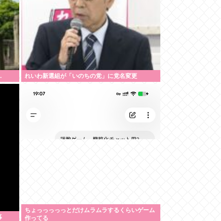
…
れいわ新選組が「いのちの党」に党名変更
ちょっっっっっとだけムラムラするくらいゲーム
募
作ってる