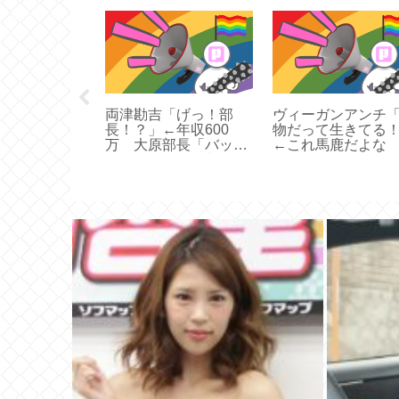
「日本人の意
を研究してい
念ですが日本
な性格の悪さ
調査で証明さ
」
両津勘吉「げっ！部
ヴィーガンアンチ
長！？」←年収600
物だって生きてる
万 大原部長「バッカ
←これ馬鹿だよな
モーン！」←年収800
万