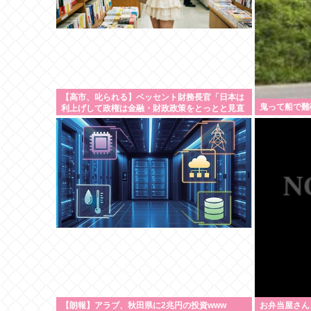
【高市、叱られる】ベッセント財務長官「日本は
鬼って船で難
利上げして政権は金融・財政政策をとっとと見直
せ」
【朗報】アラブ、秋田県に2兆円の投資www
お弁当屋さん