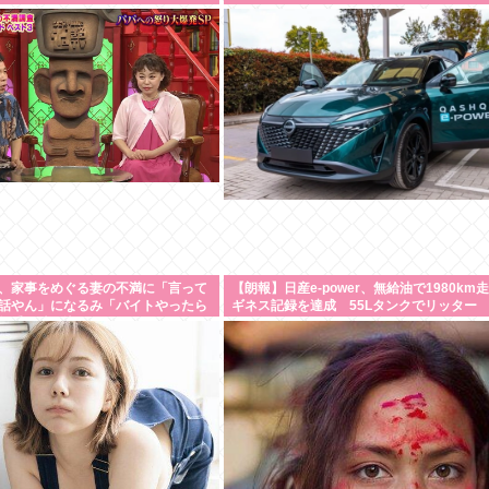
、家事をめぐる妻の不満に「言って
【朗報】日産e-power、無給油で1980km
話やん」になるみ「バイトやったら
ギネス記録を達成 55Lタンクでリッター
教受け黙り込む
36km（SUV）