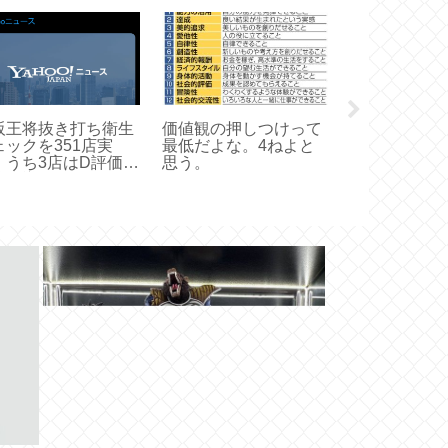
阪王将抜き打ち衛生
価値観の押しつけって
沖タイ記者「
ェックを351店実
最低だよな。4ねよと
はトリチウム
、うち3店はD評価で
思う。
る。まだ汚染
善指導※ナメクジ、
っている水だ
飼い騒動店はC評価
染水と呼ぶ」
可）