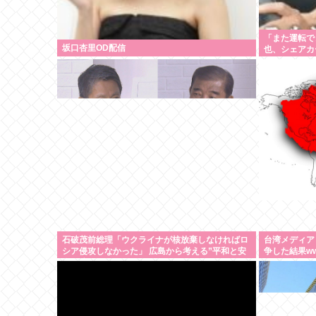
「また運転で
坂口杏里OD配信
也、シェアカ
石破茂前総理「ウクライナが核放棄しなければロ
台湾メディア
シア侵攻しなかった」 広島から考える”平和と安
争した結果w
全保障”