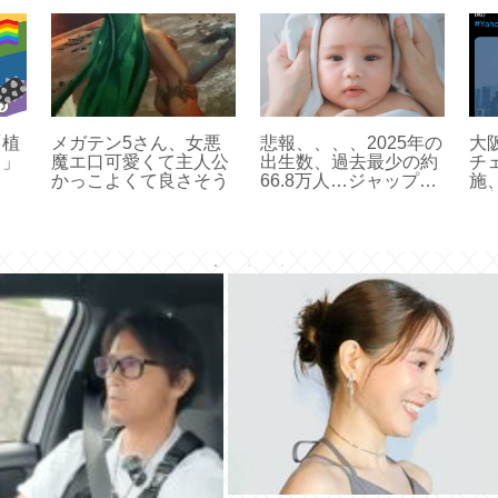
「植
メガテン5さん、女悪
悲報、、、、2025年の
大
！」
魔エ口可愛くて主人公
出生数、過去最少の約
チ
かっこよくて良さそう
66.8万人…ジャップ帝
施
国さんインフラ崩壊ま
改
ったなし(ヽ´ん`)
猫
（