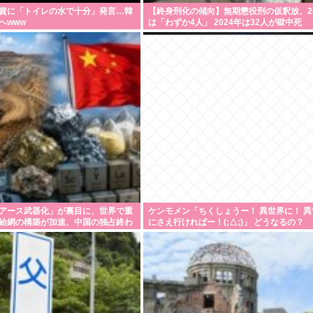
資に「トイレの水で十分」発言…韓
【終身刑化の傾向】無期懲役刑の仮釈放、20
へwww
は「わずか4人」 2024年は32人が獄中死
アース武器化」が裏目に、世界で重
ケンモメン「ちくしょうー！ 異世界に！ 異
給網の構築が加速、中国の独占終わ
にさえ行ければー！(;△;)」 どうなるの？