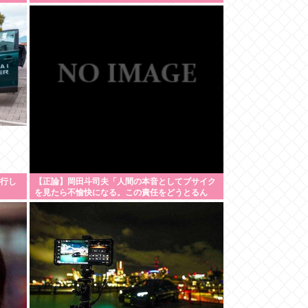
走行し
【正論】岡田斗司夫「人間の本音としてブサイク
を見たら不愉快になる。この責任をどうとるん
だ」