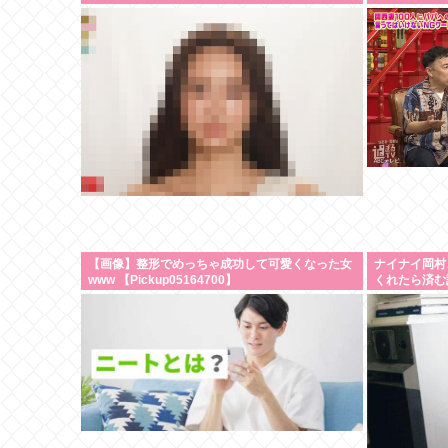
【画像】整形でめっちゃ成功して可愛くなった女
ナイナイ岡村
www 【Pickup05164700】
くれたら済む
クビやで」説