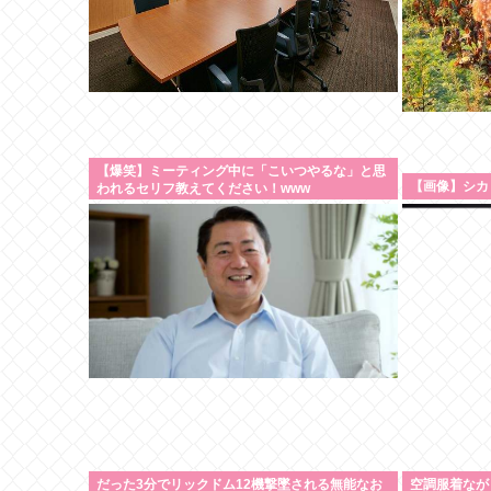
【爆笑】ミーティング中に「こいつやるな」と思
【画像】シカ
われるセリフ教えてください！www
だった3分でリックドム12機撃墜される無能なお
空調服着なが