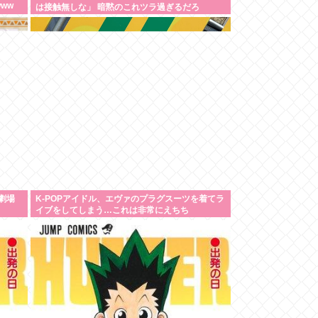
ww
は接触無しな」 暗黙のこれツラ過ぎるだろ
劇場
K-POPアイドル、エヴァのプラグスーツを着てラ
イブをしてしまう…これは非常にえちち