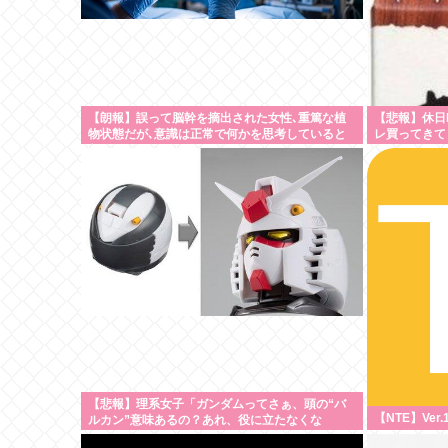
【朗報】誤って脳幹を摘出された女性､重篤な植
【悲報】休日
物状態だが､意識は正常で何かを思考していると
レ買ってきて
判明
【悲報】理系女子「ガンダムってさぁ、頭の“バ
【NTE】Ver
ルカン”意味あるの？あれ、役に立たなくな
い？」