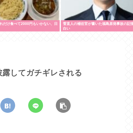
れだけ食べて2000円もいかない、日
菅直人の補佐官が書いた福島原発事故の記
白い
披露してガチギレされる