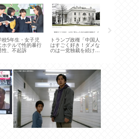
学校5年生・女子児
トランプ政権「中国人
カマホモみた
にホテルで性的暴行
はすごく好き！ダメな
ャラしかいな
男性、不起訴
のは一党独裁を続ける
神、ついにオ
中国共産党だ！」 これ
男キャラが登
マジ？