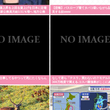
価上昇を上回る賃上げを日本に定着
【悲報】バスローブ着てタバコ吸いながら
家公務員月給3.51％増へ 地方公務
見する奴www
見通し
仕事してるやつって死にたくならん
なして君ら「テスラ」買わないの？モデル3
300万程度で買える.コスパ最強車がここに
に