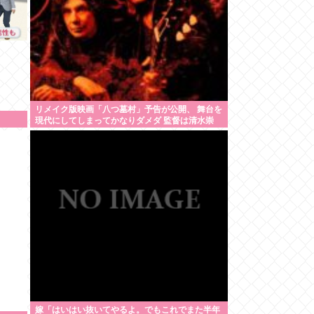
リメイク版映画「八つ墓村」予告が公開、 舞台を
現代にしてしまってかなりダメダ 監督は清水崇
嫁「はいはい抜いてやるよ。でもこれでまた半年