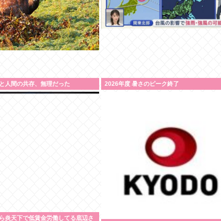
と人間の共存、無理だった
2026年度 暑さのピーク終了
ら炎天下で低賃金労働してる底辺さ