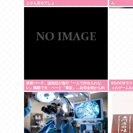
じさん居るでしょ
ん
林家パー子、認知症が進行「一人で外出られな
BSのCMで
い」難聴で夫・ペーと「筆談」…自宅全焼から約
ィのゲームを
1年