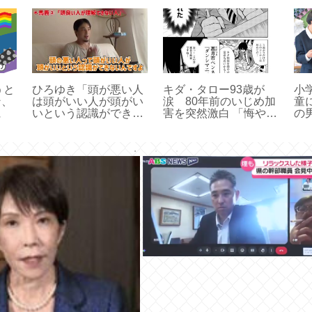
うと
ひろゆき「頭が悪い人
キダ・タロー93歳が
小
ン、
は頭がいい人が頭がい
涙 80年前のいじめ加
童
に
いという認識ができな
害を突然激白 「悔やん
の
いんですよ。」
でます」