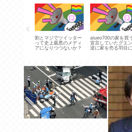
夫、もうめち
割とマジでツイッター
aiueo700の家を買
って史上最悪のメディ
宣言していたグエ
アになりつつないか？
逆に家を売る羽目