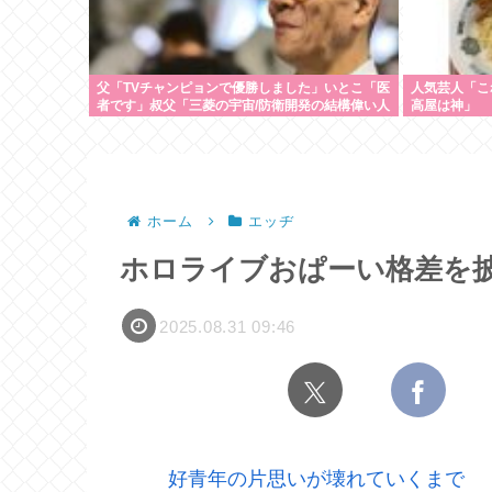
父「TVチャンピョンで優勝しました」いとこ「医
人気芸人「こ
者です」叔父「三菱の宇宙/防衛開発の結構偉い人
高屋は神」
です」
ホーム
エッヂ
ホロライブおぱーい格差を
2025.08.31 09:46
好青年の片思いが壊れていくまで