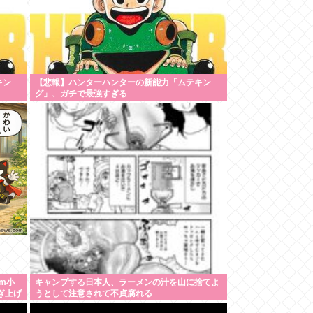
キン
【悲報】ハンターハンターの新能力「ムテキン
グ」、ガチで最強すぎる
m小
キャンプする日本人、ラーメンの汁を山に捨てよ
ぎ上げ
うとして注意されて不貞腐れる
るのは