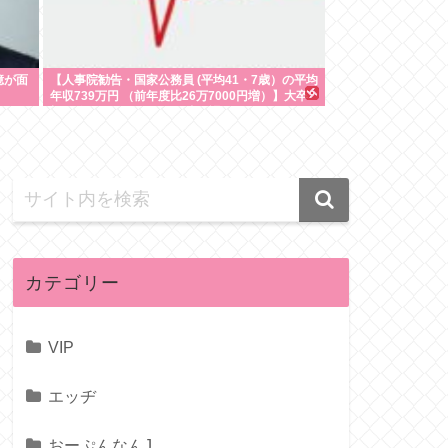
憶が面
【人事院勧告・国家公務員 (平均41・7歳）の平均
年収739万円 （前年度比26万7000円増）】大卒
初任給514万6000円、50歳の課長は1488万3000
円…地方公務員の給与も引き上げると、1兆1250
億円増
カテゴリー
VIP
エッヂ
おーぷんなんJ