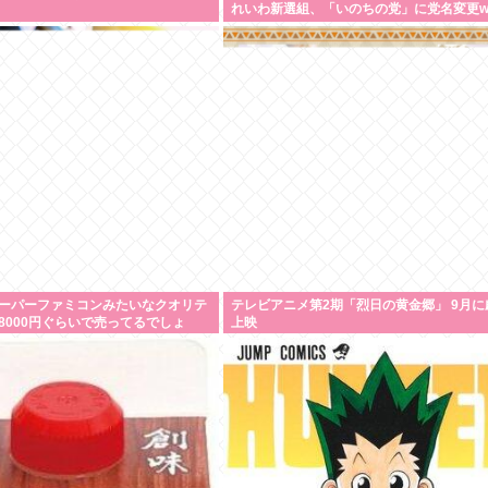
れいわ新選組、「いのちの党」に党名変更w
スーパーファミコンみたいなクオリテ
テレビアニメ第2期「烈日の黄金郷」 9月に
8000円ぐらいで売ってるでしょ
上映