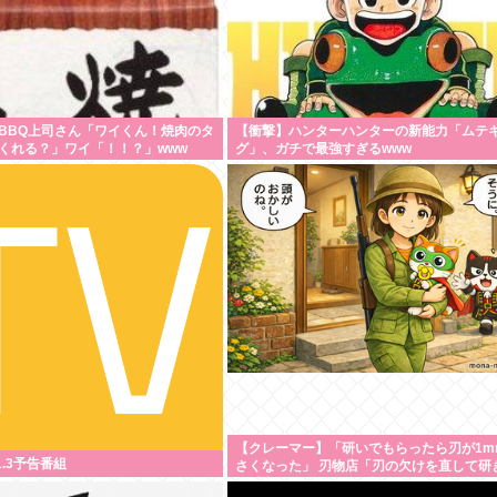
BBQ上司さん「ワイくん！焼肉のタ
【衝撃】ハンターハンターの新能力「ムテ
くれる？」ワイ「！！？」www
グ」、ガチで最強すぎるwww
【クレーマー】「研いでもらったら刃が1m
.1.3予告番組
さくなった」 刃物店「刃の欠けを直して研
る以上、物理的に鉄が削れてサイズが変わ