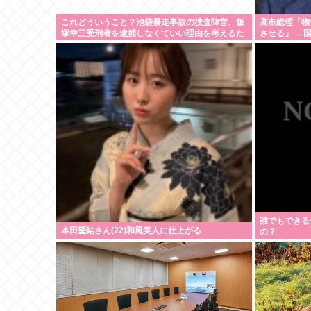
これどういうこと？池袋暴走事故の捜査陣営、飯
高市総理「物
塚幸三受刑者を逮捕しなくていい理由を考えるた
させる」 →国
めに1000ページもの法解釈書を読んでた模様…自
員も追随する
民議員からも圧力
誰でもできる
本田望結さん(22)和風美人に仕上がる
の？