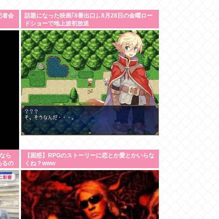
記者会
話題になった映画｢8番出口｣､8月28日の金曜ロー
ドショーで地上波初放送
なら
【困惑】RPGのストーリーに恋とか愛とかいらな
あるの
くね？www