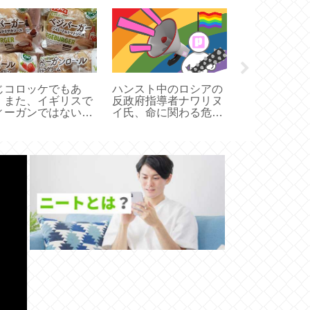
絶縁されたん
って俺が悪い
じコロッケでもあ
ハンスト中のロシアの
、また、イギリスで
反政府指導者ナワリヌ
ィーガンではないが
イ氏、命に関わる危険
ります。
な状態に パヨクよ、
これがハンストだ