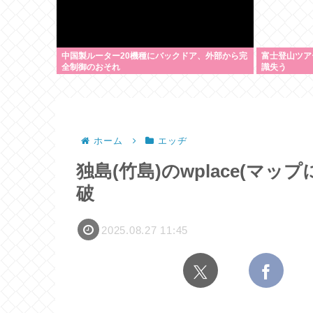
中国製ルーター20機種にバックドア、外部から完
富士登山ツア
全制御のおそれ
識失う
ホーム
エッヂ
独島(竹島)のwplace(マ
破
2025.08.27 11:45