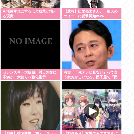
AI活用すればするほど残業が増え
【悲報】山里亮太さん、一般人の
る現実
ツイートに反撃開始www
ゼレンスキー大統領、対日外交に
有吉「『俺テレビ見ない』って言
不満か…大使らへ強化指示
う奴おかしいだろ。団子屋で『団
子食べない』って言うか？こっち
は芸人だぞ」
【画像】椎名林檎（38）「チュー
【動画あり】女性のみの冒険者パ