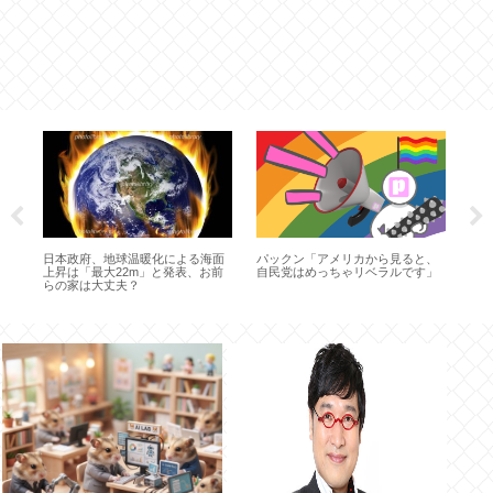
当
日本政府、地球温暖化による海面
パックン「アメリカから見ると、
ま
上昇は「最大22m」と発表、お前
自民党はめっちゃリベラルです」
何
らの家は大丈夫？
に