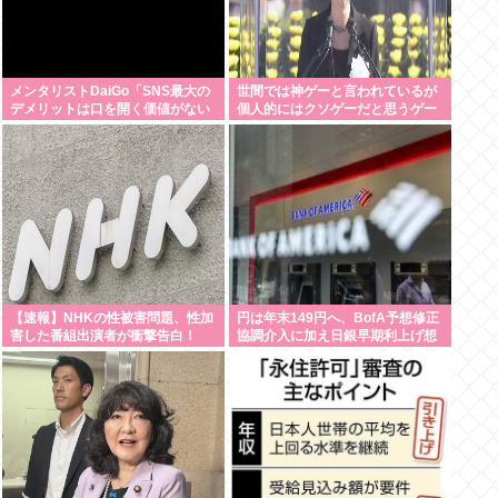
メンタリストDaiGo「SNS最大の
世間では神ゲーと言われているが
デメリットは口を開く価値がない
個人的にはクソゲーだと思うゲー
奴が発信できるようになったこ
ム挙げてけwww
と」
【速報】NHKの性被害問題、性加
円は年末149円へ、BofA予想修正
害した番組出演者が衝撃告白！
協調介入に加え日銀早期利上げ想
定