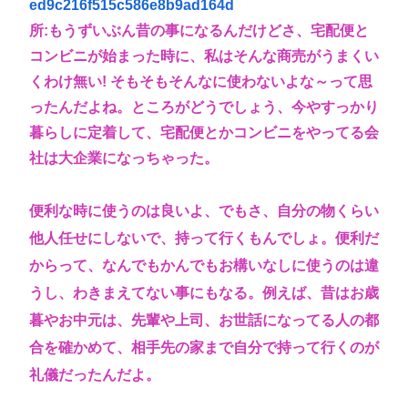
ed9c216f515c586e8b9ad164d
サイン入りドラム・スティックをプレゼントw
所:もうずいぶん昔の事になるんだけどさ、宅配便と
若くて美人なママと親友の淫らな行為内容を毎回聞
コンビニが始まった時に、私はそんな商売がうまくい
かされる「女神の加護を受けしママのサーガ」3巻 今
くわけ無い! そもそもそんなに使わないよな～って思
ガチで “ママ” ブーム来てるよな
ったんだよね。ところがどうでしょう、今やすっかり
ポケカ資産が100万円超えた男の子www
暮らしに定着して、宅配便とかコンビニをやってる会
【高市動画】こういうオスガキってどうやったら産
社は大企業になっちゃった。
まれるの？
便利な時に使うのは良いよ、でもさ、自分の物くらい
中国のメスガキ、民度が終わりすぎてる
他人任せにしないで、持って行くもんでしょ。便利だ
Powered by livedoor 相互RSS
からって、なんでもかんでもお構いなしに使うのは違
うし、わきまえてない事にもなる。例えば、昔はお歳
暮やお中元は、先輩や上司、お世話になってる人の都
合を確かめて、相手先の家まで自分で持って行くのが
礼儀だったんだよ。