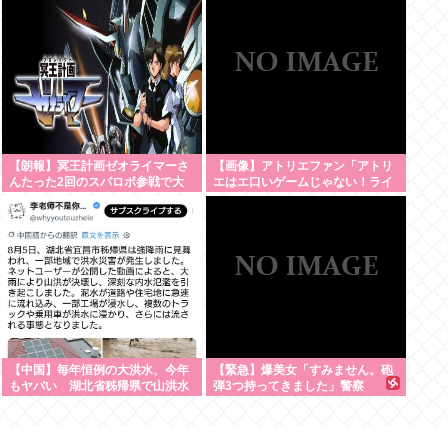
【朗報】冥王計画ゼオライマーさ
【画像】アトリエファン「アトリ
んたった2回のスパロボ参戦で大
エはエ口いゲームじゃない！ライ
人気ロボ作品に
ザを性的な目で見てる奴はにわ
か！」
【中国】毎年恒例の大洪水、今年
【緊急】爆美女「すみません。砲
もヤバい 湖北省秭帰県で山洪水
弾3つ持ってきました」警察
が市街地を直撃、工場浸水・車両
「！？」自衛隊「！？」→結果w
が次々流される
w w w w w w w