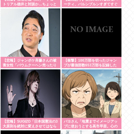
トリアル徳井と対談か…ちょっと
ーティ、バルンブルンすぎてすぐ
セクシーな服着ていくか」
男に狙われそう
【Pickup05154359】
【悲報】ジャンポケ斉藤さんの被
【衝撃】100万部を切ったジャン
害女性「バウムクーヘン売ったり
プが最強部数653万部を記録した
TikTokライブしててムカついたか
時の週刊少年ジャンプの面子がヤ
ら示談しなかっ
バすぎる
た」・・・・・・・・・
【悲報】SUGIZO「日本国憲法の3
パヨさん「地震までイメージアッ
大原則を絶対に変えさせてはなら
プに使おうとする高市早苗。心の
ない」
底から軽蔑します」