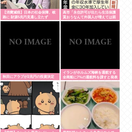
【消費減税】日本の社会保障、岐
高市「永住許可が出たら生活保護
路に 財源5兆円見通し立たず
貰おうなんて外国人が増えては困
る。日本人以上の水準のみ許可」
イランがホルムズ海峡を通航する
秋田にアラブが2兆円の投資決定
全商船に7%の通航料を課すと発表
した。トランプ大統領がイランを
攻撃する前は無料だった