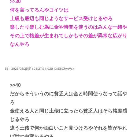
>>30
何を言ってるんやコイツは
上級も底辺も同じようなサービス受けとるやろ
楽したり楽しむ為に金や時間を使うのはみんな一緒や
その上で格差が生まれてしかもその差が異常な広がり
なんやろ
53 : 2025/08/25(月) 08:27:34.920
ID:S6CMvWa.t
>>40
だからそういうのに貧乏人は金と時間使うなって話や
ろ
金使える人と同じ土俵に立ったら貧乏人はそら格差感
じるやろ
違う土俵で何か面白いこと見つけろやそれを皆がやれ
ば世の中変わるやろ