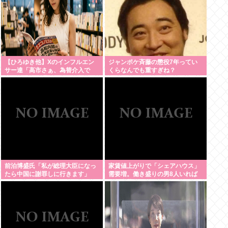
【ひろゆき他】Xのインフルエン
ジャンポケ斉藤の懲役7年ってい
サー達「高市さぁ、為替介入で
くらなんでも重すぎね？
我々の税金11兆円が消えた訳だけ
ど？？？」←こいつら
前泊博盛氏「私が総理大臣になっ
家賃値上がりで「シェアハウス」
たら中国に謝罪しに行きます」
需要増。働き盛りの男8人いれば
一軒家暮らしも余裕で毎日楽しい