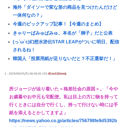
海外「ダイソーで変な形の商品を見つけたんだけど
一体何なの？」
今週のピックアップ記事！【今週のまとめ】
きゃりーぱみゅぱみゅ、本名が「桐子」だと公表
(っ´ω`c)幻想水滸伝STAR LEAPがついに明日、配信
されるね！
韓国人「投票用紙が足りないだと？不正選挙だ！」
中央選挙管理委員会、投票用紙不足で国民に謝罪へ
1 : 2025/08/25(月) 08:09:00.153
ID:mJJ2txmtj
女子大生ってセクロスしてるくせに澄ました顔で授
業受けてるのは何故？？
所ジョージが辿り着いた＜格差社会の原因＞。「今や
就活女子大生「マジでどうしよう。手取り20万超え
お歳暮やお中元も宅配便。私は目上の方に物を持って
てて営業セコカン以外で転勤無しの会社ない」
行くときには自分で行くし、持って行けない時には手
ワイの上司がカラオケでT-BOLANばっかり歌うんや
紙を添えるとかしてますよ」
が
https://news.yahoo.co.jp/articles/756798fe9d5392b
高市早苗さん、憧れのバンドを官邸に招き、自身の