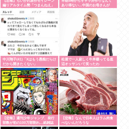
【悲報】ちいかわ原作セイレーン
早朝5時からキャラ弁作りなんて
編リアルタイム勢「つまんねえ」
あり得ない…中国のお母さんが
「ゴミ」「早く終われ」「ナガノ
「なぜ日本人はそんなにがんばる
に長編はムリ」www
の？」と不思議に思う理由
中川翔子(41)「Xはもう愚痴だらけ
松屋で一人寂しく牛丼啜ってる底
だから開きたくない」
辺オッサンいて笑ったわ
【悲報】週刊少年ジャンプ、発行
【悲報】なんで日本人はラム肉食
部数が初の100万部割れ…紙雑誌
べないんだろうな
の「100万部超」がゼロに