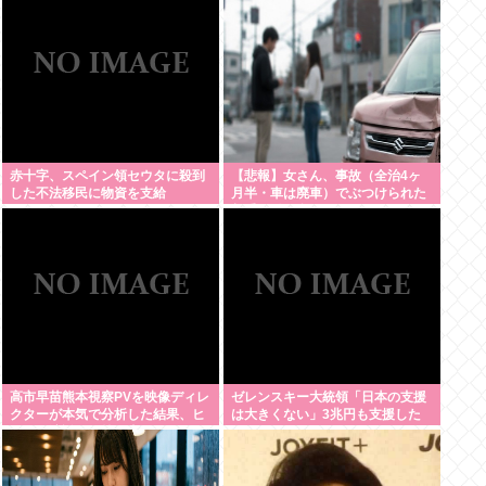
赤十字、スペイン領セウタに殺到
【悲報】女さん、事故（全治4ヶ
した不法移民に物資を支給
月半・車は廃車）でぶつけられた
相手と付き合ってしまうwww
高市早苗熊本視察PVを映像ディレ
ゼレンスキー大統領「日本の支援
クターが本気で分析した結果、ヒ
は大きくない」3兆円も支援した
トラー演説と同等の事をやろうと
のに何故？
してたと発覚する