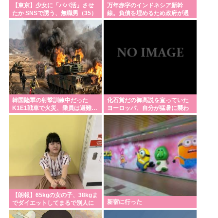
【東京】少女に「パパ活」させ
万年赤字のインドネシア新幹
たか SNSで誘う、無職男（35）
線。負債を埋めるため政府が過
逮捕
半数の株式を引き受ける
韓国陸軍の射撃訓練中だった
化石賞だの御高説を宣っていた
K1E1戦車で火災、乗員は避難…
ヨーロッパ、自分が猛暑に襲わ
エンジンルーム付近から出火！
れると為すすべべもなくダメー
ジを受けてしまい
【朗報】65kgの女の子、38kgま
新宿に行った
でダイエットしてまるで別人に
なる