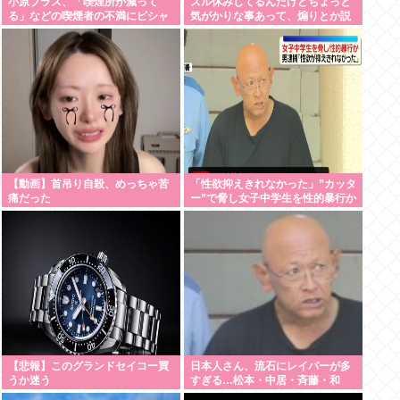
小原ブラス、「喫煙所が減って
ズル休みしてるんだけどちょっと
る」などの喫煙者の不満にピシャ
気がかりな事あって、煽りとか説
リ 「じゃあやめれば？タバコなん
教とか抜きに客観的意見くれる人
て家でだけ吸ってればいい」
だけきてくれ
【動画】首吊り自殺、めっちゃ苦
「性欲抑えきれなかった」”カッタ
痛だった
ー”で脅し女子中学生を性的暴行か
自称アルバイトの56歳男を逮捕
【悲報】このグランドセイコー買
日本人さん、流石にレイパーが多
うか迷う
すぎる…松本・中居・斉藤・和
田・伊藤・佐野・新井・ボビーオ