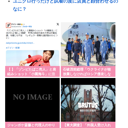
ユニクロ行ったけど試着の度に店員と顔合わせるの
なに？
台風15号「チャンホン」東日本の盆休み潰す
従業員退職倒産、過去最多。「もはや外国人労働者
に頼るしかない」
小原ブラス、「喫煙所が減ってる」などの喫煙者の
不満にピシャリ 「じゃあやめれば？タバコなんて家
でだけ吸ってればいい」
ズル休みしてるんだけどちょっと気がかりな事あっ
【 】「ゾンビたばこ売人」と肩
石破茂前総理「ウクライナが核
組みショット「小園海斗」に注
放棄しなければロシア侵攻しな
て、煽りとか説教とか抜きに客観的意見くれる人だ
がれる“厳しい視線” 「レギュ
かった」！
ラー剥奪も選
けきてくれ
17歳で無期懲役になった奴、怖いwww
【高市速報】人類に代わって地球を支配しそうな奴
→「鳥類」「タコ・イカ」「麦」の3強に絞られる。
【サッカー】初の日本代表で感情爆発「使わないん
ジャンポケ斎藤と代理人のやり
【東大調査】「外国人受け入れ
だったら呼ぶな！」 涙ながらに訴え「俺を何で選ん