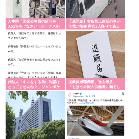
人事院「国家公務員の給与を
【鹿児島】右折禁止違反の車が
3.51%あげなさい！ボーナス初
市電と衝突 男女3人降りて逃走
任給も！あと転勤手当も追
ドライブレコーダーに一部始終
加！」 高市に勧告
代理人「キスをする前に許諾は
従業員退職倒産、過去最多。
とってませんね？」ジャンポケ
「もはや外国人労働者に頼るし
斎藤「今までこれからキスしま
かない」
すなんて宣言することなかった
ので」