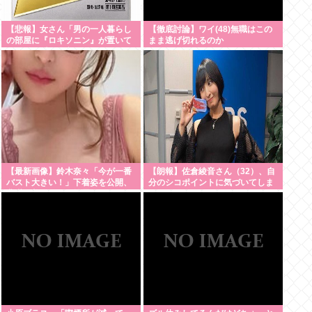
【悲報】女さん「男の一人暮らし
【徹底討論】ワイ(48)無職はこの
の部屋に『ロキソニン』が置いて
まま逃げ切れるのか
あったら浮気確定です」
【最新画像】鈴木奈々「今が一番
【朗報】佐倉綾音さん（32）、自
バスト大きい！」下着姿を公開、
分のシコポイントに気づいてしま
豊満な美バストを披露！
うwww