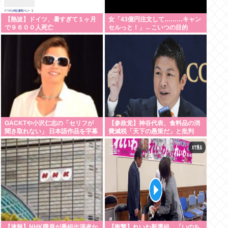
【熱波】ドイツ、暑すぎて１ヶ月
女「43億円注文して………キャン
で９６００人死亡
セルっと！」←こいつの目的
GACKTや小沢仁志の「セリフが
【参政党】神谷代表、食料品の消
聞き取れない」 日本語作品を字幕
費減税「天下の愚策だ」と批判
で見る人が増えている背景… 聴力
★3
低下が原因ではない？
【速報】NHK職員が番組出演者か
【衝撃】れいわ新選組、「いのち