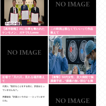
【高市朗報】AIに仕事を奪われた
この映画は観なくていいって作品
ケンモメン、ガチで0人www
教えて
近場で「天の川」見れる場所教え
【衝撃】50代女性、京大病院で脳
て
腫瘍手術→“腫瘍の無い部位”を摘
出 2度「腫瘍ではない」と出る
も続行、脳幹損傷で“植物状態”に