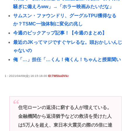
騒ぎに備えろww」→「ホラー映画みたいだな」
サムスン・ファウンドリ、グーグルTPU獲得なる
か？TSMC一強体制に変化の兆し
今週のピックアップ記事！【今週のまとめ】
最近のJKってマジですぐヤレるな。頭おかしいんじ
ゃないの
俺「…」担任「…くん！俺くん！ちゃんと授業聞い
てって何度m」俺「(───来るッ！)」
韓国人「Excelと見せかけて株価チェック！？」職場
1 : 2021/04/09(金) 16:15:18.00
ID:7WSboDVkr
でバレずに株取引、巧妙な偽装サイトが話題に
ケツで売れててプロゲーマーと結婚したグラドル、
息子の「自閉スペクトラム症」診断にショックで泣
住宅ローンの返済に窮する人が増えている。
く
金融機関から返済猶予などの救済を受けた人
【高校野球】熊本代表の有明高校が9回2アウトから
は5万人を超え、東日本大震災の際の5倍に達
大逆転勝利！！！感動をありがとう😭