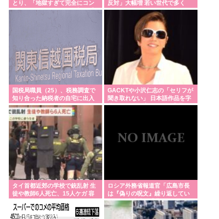
とり、「地獄すぎて完全にコン
反対」大幅増 若い世代で多く
トになってる……」と衝撃を受
だんだ？」ストライカーの意地
ける人が続出中
東京五輪200mバタフライ銀メダリストの本多灯、危
険運転致傷罪で起訴される。なぜ日本の競泳界はオ
ワコン化したのか
Powered by livedoor 相互RSS
国税局職員（25）、税務調査で
GACKTや小沢仁志の「セリフが
知り合った納税者の自宅に出入
聞き取れない」 日本語作品を字
りしお小遣い1億5000万円頂戴
幕で見る人が増えている背景…
するwww
聴力低下が原因ではない？
タイ首都近郊の学校で銃乱射 生
ロシア外務省報道官「広島市長
徒や教師6人死亡、15人ケガ 容
は『偽りの呪文』繰り返してい
疑者は生徒…犯行後に自殺
る」 平和宣言を非難