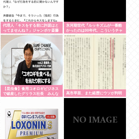
代理人「キスをする前に許諾はと
氷河期世代『ルッキズムが一番酷
ってませんね？」ジャンポケ斎藤
かったのは00年代、こういうチャ
「今までこれからキスしますなん
ラい外見の男が街に溢れかえって
て宣言することなかったので」
た。」たし蟹
【昆虫食】食用コオロギビジネス
高市早苗、また経歴にウソが判明
で破産したグリラス社長 みんな
にコオロギ食を広める為にリベン
ジへ