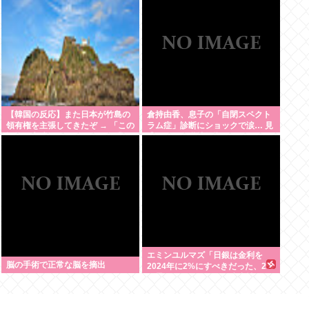
ロゴンetc…
【韓国の反応】また日本が竹島の
倉持由香、息子の「自閉スペクト
領有権を主張してきたぞ → 「この
ラム症」診断にショックで涙… 見
話題は永遠に終わらないな」「日
逃していた乳幼児期のサインとは
本政府の支持率が落ちてきた時点
でこの手のニュースが出るのは予
想できた」
エミンユルマズ「日銀は金利を
脳の手術で正常な脳を摘出
2024年に2%にすべきだった、2%
で景気が悪くなるなら生産性が低
い利益が出せない企業、潰れろ