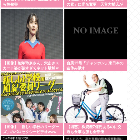
ら性被害
の党」に党名変更 天畠大輔氏が
共同代表へ
【画像】能年玲奈さん、穴あきス
台風15号「チャンホン」東日本の
カート姿が強すぎてネット騒然ｗ
盆休み潰す
ｗｗ 【Pickup07092033】
【画像】「新しい学校のリーダー
【困惑】株資産7億円あるのに交
ズ」のパロセクシービデオwww
通も食事も服も全部優
待・・・・・・・・・