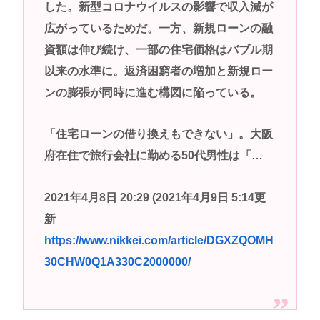
した。新型コロナウイルスの影響で収入減が
早稲田大学「学生の皆さん、近隣飲食店での無銭飲
広がっているためだ。一方、新規ローンの融
食はやめてください」
資額は伸び続け、一部の住宅価格はバブル期
高市早苗さん、憧れのバンドを官邸に招き、自身の
以来の水準に。返済困窮者の増加と新規ロー
サイン入りドラム・スティックをプレゼントw
ンの膨張が同時に進む構図に陥っている。
若くて美人なママと親友の淫らな行為内容を毎回聞
かされる「女神の加護を受けしママのサーガ」3巻 今
「住宅ローンの借り換えもできない」。大阪
ガチで “ママ” ブーム来てるよな
府在住で旅行会社に勤める50代男性は「…
ポケカ資産が100万円超えた男の子www
【高市動画】こういうオスガキってどうやったら産
2021年4月8日 20:29 (2021年4月9日 5:14更
まれるの？
新
中国のメスガキ、民度が終わりすぎてる
https://www.nikkei.com/article/DGXZQOMH
30CHW0Q1A330C2000000/
Powered by livedoor 相互RSS