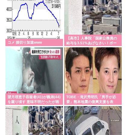
【高市】人事院「国家公務員の
コメ 損切り加速www
給与を3.51%あげなさい！ボー
ナスと初任給も上げなさい！あ
と転勤手当も追加！」
望月理恵子容疑者(41)が義弟(44)
TOBE・滝沢秀明氏「男手が必
を蹴り頃す 意味不明だったが画
要」熊本地震の復興支援を表
像みて納得
明、中居正広もボランティア計
画で浮かび上がる”合流”の可能
性