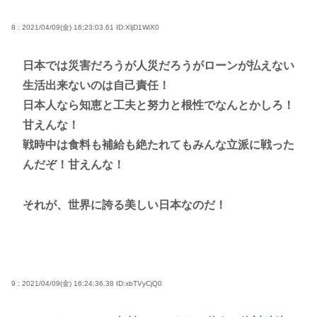
8 : 2021/04/09(金) 16:23:03.61
ID:XljD1WiX0
日本では災害だろうが人災だろうがローンが払えない
生活出来ないのは自己責任！
日本人なら知恵と工夫と努力と根性でなんとかしろ！
甘えんな！
戦時中は食料も補給も絶たれてもみんな立派に戦った
んだぞ！甘えんな！
それが、世界に誇る美しい日本なのだ！
9 : 2021/04/09(金) 16:24:36.38
ID:xbTVyCjQ0