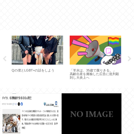
体に
岸
る
家
め
」
Qの僕とLGBT+の話をしよう
「羊水は、35歳で腐りきる。」
高齢出産を揶揄した広告に批判殺
到し大炎上へ