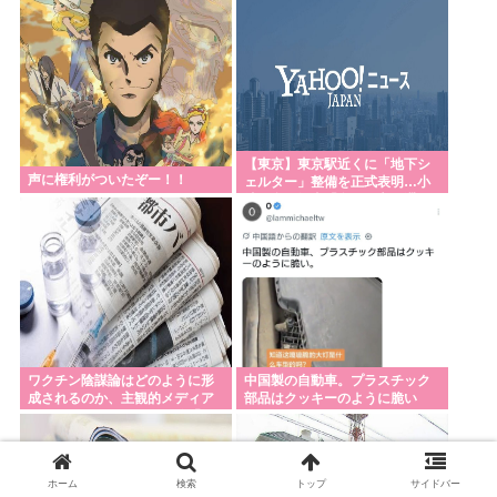
【東京】東京駅近くに「地下シ
声に権利がついたぞー！！
ェルター」整備を正式表明…小
池百合子知事「多くの方が滞
在、施設整備の効果高い」
ワクチン陰謀論はどのように形
中国製の自動車。プラスチック
成されるのか、主観的メディア
部品はクッキーのように脆い
リテラシーとメディア不信「ワ
クチンにマイクロチップが埋め
込まれている」
ホーム
検索
トップ
サイドバー