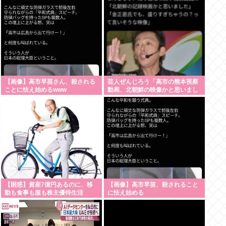
【画像】高市早苗さん、殺される
芸人ぜんじろう「高市の熊本視察
ことに怯え始めるwww
動画、北朝鮮の映像かと思いまし
たわ！金正恩でも、盛り過ぎや
ろ！言いますよ！？」
【困惑】資産7億円あるのに、移
【画像】高市早苗、殺されること
動も食事も服も株主優待生活
に怯え始める