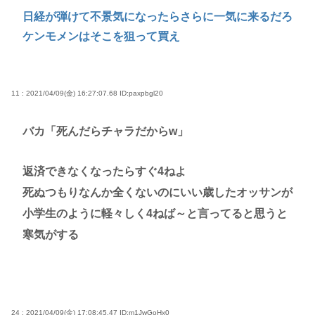
日経が弾けて不景気になったらさらに一気に来るだろ
ケンモメンはそこを狙って買え
11 : 2021/04/09(金) 16:27:07.68
ID:paxpbgl20
バカ「死んだらチャラだからw」
返済できなくなったらすぐ4ねよ
死ぬつもりなんか全くないのにいい歳したオッサンが
小学生のように軽々しく4ねば～と言ってると思うと
寒気がする
24 : 2021/04/09(金) 17:08:45.47
ID:m1JwGoHx0