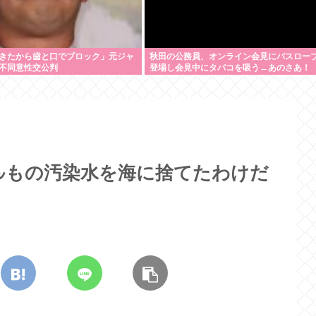
きたから歯と口でブロック」元ジャ
秋田の公務員、オンライン会見にバスロー
不同意性交公判
登場し会見中にタバコを吸う←あのさあ！
㌧もの汚染水を海に捨てたわけだ