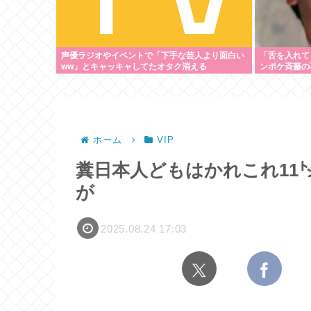
声優ラジオやイベントで「下手な芸人より面白い
「舌を入れて
ww」とキャッキャしてたオタク消える
ンポケ斉藤の
ホーム
VIP
糞日本人どもはかれこれ11
が
2025.08.24 17:03