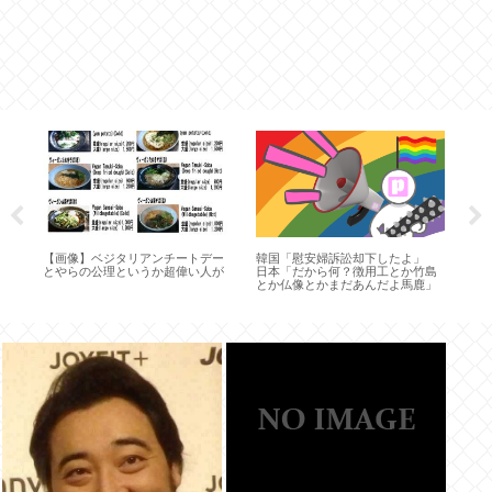
い
【画像】ベジタリアンチートデー
韓国「慰安婦訴訟却下したよ」
【正
とやらの公理というか超偉い人が
日本「だから何？徴用工とか竹島
つが
とか仏像とかまだあんだよ馬鹿」
ろ