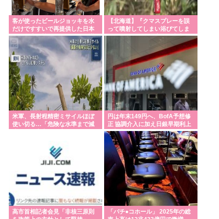
客が使ったビールジョッキを水
【北海道】『クマスプレーを誤
だけですすいで再提供した日本
って噴射してしまい浴びてしま
の飲食店…韓国のネットで物議
った』トムラウシ山で登山中の
女子高校生が熊除
米軍、長射程精密ミサイルほぼ
円は年末149円へ、BofA予想修
使い切る…「危険な水準まで減
正 協調介入に加え日銀早期利上
少」と軍高官が警告！
げ想定
高市首相記者会見「非核三原則
「パチ●コホール」 2025年の総