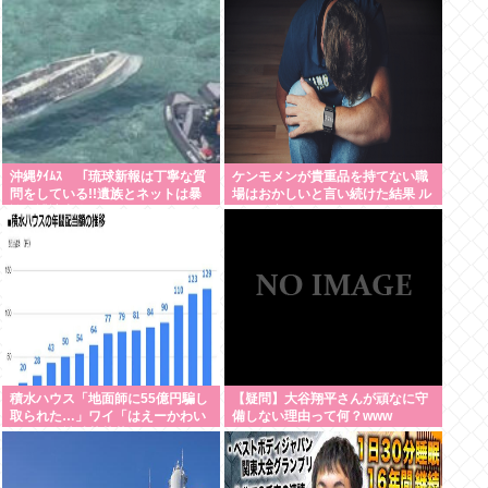
いる」
沖縄ﾀｲﾑｽ 「琉球新報は丁寧な質
ケンモメンが貴重品を持てない職
問をしている!!遺族とネットは暴
場はおかしいと言い続けた結果 ル
論で誹謗中傷をするな!!」
ールが変わり始めた件
積水ハウス「地面師に55億円騙し
【疑問】大谷翔平さんが頑なに守
取られた…」ワイ「はえーかわい
備しない理由って何？www
そう…会社滅茶苦茶やろなぁ」