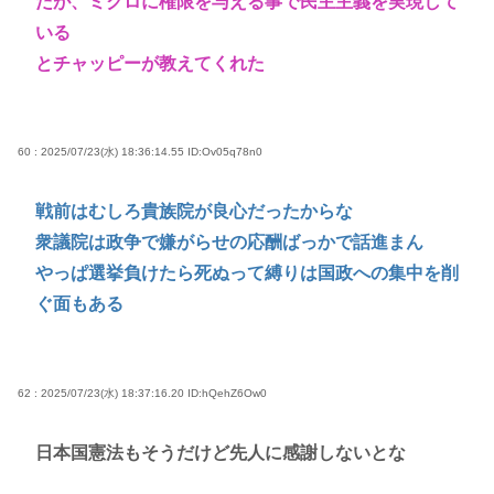
だが、ミクロに権限を与える事で民主主義を実現して
いる
とチャッピーが教えてくれた
60 : 2025/07/23(水) 18:36:14.55
ID:Ov05q78n0
戦前はむしろ貴族院が良心だったからな
衆議院は政争で嫌がらせの応酬ばっかで話進まん
やっぱ選挙負けたら死ぬって縛りは国政への集中を削
ぐ面もある
62 : 2025/07/23(水) 18:37:16.20
ID:hQehZ6Ow0
日本国憲法もそうだけど先人に感謝しないとな