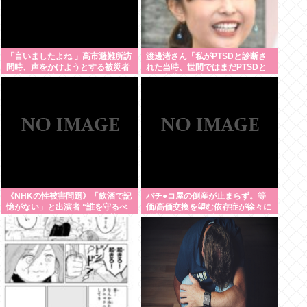
「言いましたよね 」高市避難所訪
渡邊渚さん「私がPTSDと診断さ
問時、声をかけようとする被災者
れた当時、世間ではまだPTSDと
を威圧する謎のハゲガードマンが
いう言葉は浸透されてなかった」
発生
《NHKの性被害問題》「飲酒で記
パチ●コ屋の倒産が止まらず。等
憶がない」と出演者 “誰を守るべ
価/高価交換を望む依存症が徐々に
きなのか”問われる組織の姿勢
脱落。低換金率を望む客は戻らず