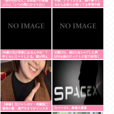
「誰かわからん」木村祐一の変貌
中国「アメリカさぁ、調子乗って
ぶりに「いつの間にかイケおじ
るからお前らが頼ってる軍用中国
に」「松ちゃんより痩せてな
ドローン輸出禁止するわw」
い？」「渋く」
38歳の兄が実家におるんやが、7
父親(31)、娘(11)をレ●プした男
年くらいニートしとる。親が死ん
(20)を娘のティクトク垢で自宅に
だ後の処理どうしよう
誘い出し自助 2人とも逮捕
【画像】元ジャンポケ・斉藤慎二
スペースX、株価大暴落
被告の妻・瀬戸サオリがインスタ
更新！その内容がガチでヤバすぎ