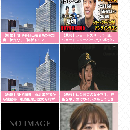
【衝撃】NHK番組出演者Xの性加
【悲報】ショートスリーパー堀、
害、特定なら「降板ドミノ」
ショートスリーパーでない事がバ
へ・・・・・・・・・
レてしまう
【悲報】NHK職員、番組出演者か
【悲報】仙台育英の女子マネ、神
ら性被害 復職配慮が認められず
聖な甲子園でウインクをしてしま
異動まで3年以上
う