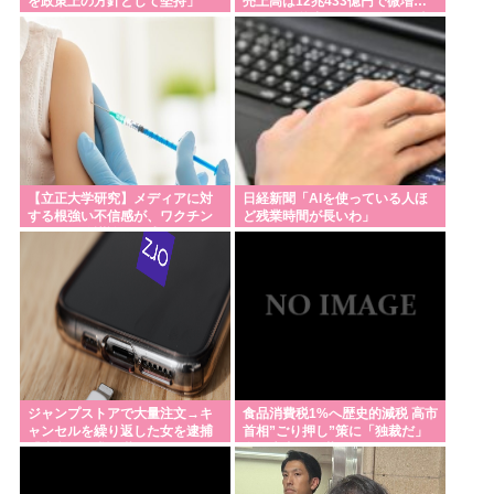
を政策上の方針として堅持」
売上高は12兆433億円で微増…
ホール経営法人数は10年間で半
減 黒字企業割合は5年ぶりに7割
超え
【立正大学研究】メディアに対
日経新聞「AIを使っている人ほ
する根強い不信感が、ワクチン
ど残業時間が長いわ」
に関する陰謀論の形成につなが
っている
ジャンプストアで大量注文→キ
食品消費税1%へ歴史的減税 高市
ャンセルを繰り返した女を逮捕
首相”ごり押し”策に「独裁だ」
「注文で欲求が満たされた」総
自民党内で不満くすぶる
額43億円