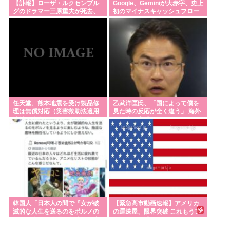
【訃報】ローザ・ルクセンブル
Google、Geminiが大赤字、史上
グのドラマー三原重夫が死去、
初のマイナスキャッシュフロー
ルースターズやスターリンにも
に陥る
参加
任天堂、熊本地震を受け製品修
乙武洋匡氏、「国によって僕を
理は無償対応（災害救助法適用
見た時の反応が全く違う」 海外
地域） 義援金5000万円寄付
の路上で実感
韓国人「日本人の間で『女が破
【緊急高市動画速報】アメリカ
滅的な人生を送るのをポルノの
の運送屋、限界突破 これもうア
ように楽しむ陰湿な趣味』が流
メリカの西濃だろ
行っている」