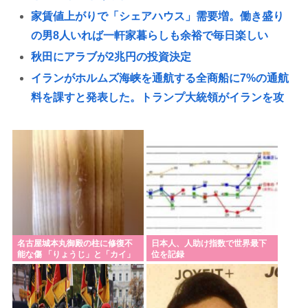
家賃値上がりで「シェアハウス」需要増。働き盛り
の男8人いれば一軒家暮らしも余裕で毎日楽しい
秋田にアラブが2兆円の投資決定
イランがホルムズ海峡を通航する全商船に7%の通航
料を課すと発表した。トランプ大統領がイランを攻
撃する前は無料だった
高市首相記者会見「非核三原則を政策上の方針とし
て堅持」
高市「外国人が増える日本で、永住権を与えられた
ら生活保護を貰うなんて人が増えては困る。日本人
以上の水準の人のみ許可します」
銭湯で入れ墨の人出入り禁止って古くない？
名古屋城本丸御殿の柱に修復不
日本人、人助け指数で世界最下
能な傷 「りょうじ」と「カイ」
位を記録
共産党「これは酷い…京都市でマイナンバーカード
と彫られる
を持たない29万人がポイント給付事業から排除され
た」