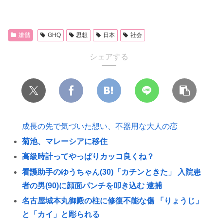
嫌儲
GHQ
思想
日本
社会
シェアする
成長の先で気づいた想い、不器用な大人の恋
菊池、マレーシアに移住
高級時計ってやっぱりカッコ良くね？
看護助手のゆうちゃん(30)「カチンときた」 入院患
者の男(90)に顔面パンチを叩き込む 逮捕
名古屋城本丸御殿の柱に修復不能な傷 「りょうじ」
と「カイ」と彫られる