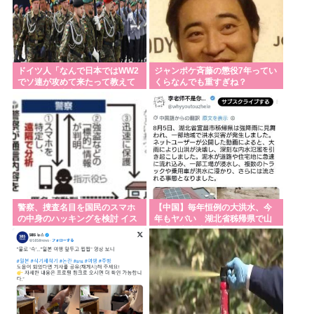
昭和からほとんど進化していない家電と言えば？
任天堂、熊本地震を受け製品修理は無償対応（災害
救助法適用地域） 義援金5000万円寄付
ドイツ人「なんで日本ではWW2
ジャンポケ斉藤の懲役7年ってい
乙武洋匡氏、「国によって僕を見た時の反応が全く
でソ連が攻めて来たって教えて
くらなんでも重すぎね？
るの？先に中立条約を無視して
違う」 海外の路上で実感
ソ連に侵略したのは日本でしょ
産経新聞、東北で新聞発行休止へ
Powered by livedoor 相互RSS
警察、捜査名目を国民のスマホ
【中国】毎年恒例の大洪水、今
の中身のハッキングを検討 イス
年もヤバい 湖北省秭帰県で山
ラエルのペガサスのようなスパ
洪水が市街地を直撃、工場浸
イウェアを使用か
水・車両が次々流さ