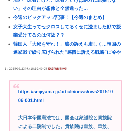
海外「医者だけど、医者とだけは絶対に結婚しな
い」その理由が想像と全然違った…
今週のピックアップ記事！【今週のまとめ】
女子大生ってセクロスしてるくせに澄ました顔で授
業受けてるのは何故？？
韓国人「大邱を守れ！」涙の訴えも虚しく…韓国の
選挙戦で繰り広げられた“感情に訴える戦略”に冷や
やかな
就活女子大生「マジでどうしよう。手取り20万超え
1 : 2025/07/23(水) 18:16:40.05
ID:5IWly7n+0
てて営業セコカン以外で転勤無しの会社ない」
ワイの上司がカラオケでT-BOLANばっかり歌うんや
https://seijiyama.jp/article/news/nws201510
が
06-001.html
Steamユーザー、ビデメモ16GBが主流に。まだ8GB
使ってるドアホの嫌儲民は反省文書いてね。
大日本帝国憲法では、国会は衆議院と貴族院
音楽愛好家「クラシック音楽のオーケストラはガラ
による二院制でした。貴族院は皇族、華族、
ガラなのに、ゲーム音楽のオーケストラは満員…本