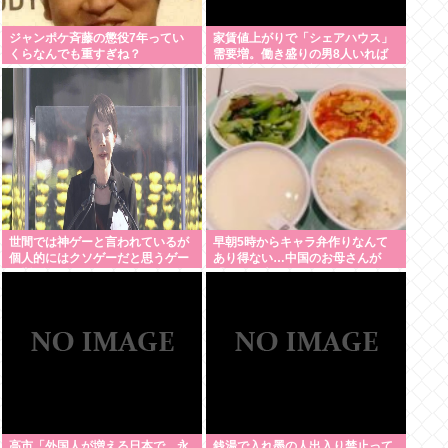
ジャンポケ斉藤の懲役7年ってい
家賃値上がりで「シェアハウス」
くらなんでも重すぎね？
需要増。働き盛りの男8人いれば
一軒家暮らしも余裕で毎日楽しい
世間では神ゲーと言われているが
早朝5時からキャラ弁作りなんて
個人的にはクソゲーだと思うゲー
あり得ない…中国のお母さんが
ム挙げてけwww
「なぜ日本人はそんなにがんばる
の？」と不思議に思う理由
高市「外国人が増える日本で、永
銭湯で入れ墨の人出入り禁止って