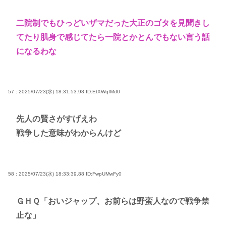
二院制でもひっどいザマだった大正のゴタを見聞きし
てたり肌身で感じてたら一院とかとんでもない言う話
になるわな
57 : 2025/07/23(水) 18:31:53.98
ID:EtXWqIMd0
先人の賢さがすげえわ
戦争した意味がわからんけど
58 : 2025/07/23(水) 18:33:39.88
ID:FwpUMwFy0
ＧＨＱ「おいジャップ、お前らは野蛮人なので戦争禁
止な」