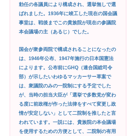
勅任の各議員により構成され、選挙無しで選
当にイライラする」
ばれました。1936年に竣工した現在の国会議
高市早苗さん、憧れのバンドを官邸に招き、自身の
事堂は、戦後までこの貴族院が現在の参議院
サイン入りドラム・スティックをプレゼントw
本会議場の主（あるじ）でした。
若くて美人なママと親友の淫らな行為内容を毎回聞
かされる「女神の加護を受けしママのサーガ」3巻 今
国会が衆参両院で構成されることになったの
ガチで “ママ” ブーム来てるよな
は、1946年公布、1947年施行の日本国憲法
ポケカ資産が100万円超えた男の子www
によります。公布前にGHQ（連合国総司令
【高市動画】こういうオスガキってどうやったら産
部）が示したいわゆるマッカーサー草案で
まれるの？
は、衆議院のみの一院制にする予定でした
中国のメスガキ、民度が終わりすぎてる
が、当時の担当大臣が「選挙で多数党が変わ
る度に前政権が作った法律をすべて変更し政
Powered by livedoor 相互RSS
情が安定しない」として二院制を推したと言
われています。一説には、貴族院の本会議場
を使用するための方便として、二院制の有用