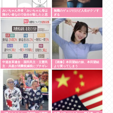
みいちゃん作者「みいちゃん母は
無職のゲェジだけど人生がクソす
障がい者なので自分が殺したと思
ぎる
い込んで自白しました」←なにこ
れ
中道改革連合・国民民主・立憲民
【画像】本田望結の妹、本田望結
主・共産が消費税減税にブチギレ
より実ってしまう
発狂 減税に絶対反対と力を合わ
せ始める