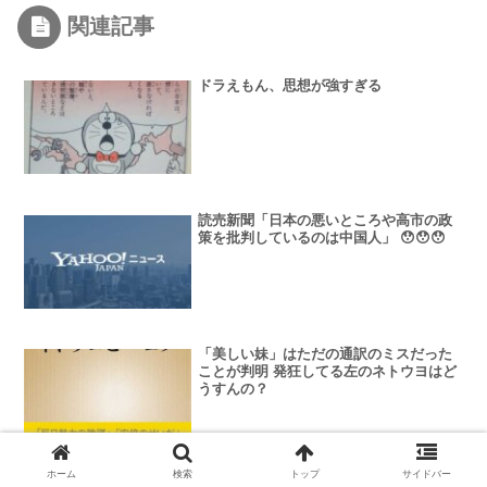
関連記事
ドラえもん、思想が強すぎる
読売新聞「日本の悪いところや高市の政
策を批判しているのは中国人」 😯😯😯
「美しい妹」はただの通訳のミスだった
ことが判明 発狂してる左のネトウヨはど
うすんの？
ホーム
検索
トップ
サイドバー