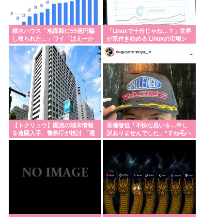
積水ハウス「地面師に55億円騙
「Linuxで十分じゃね…？」世界
し取られた…」ワイ「はえーか
が気付き始める Linuxの市場シ
わいそう…会社滅茶苦茶やろな
ェアが初めて10%超える
ぁ」
Windows窮地
【トクリュウ】匿流の端末情報
長瀬智也「不快な思いを…申し
を遠隔入手、警察庁が検討 「通
訳ありませんでした」”すね毛ハ
信の秘密」と整合性は
ラスメント”を女性に謝罪