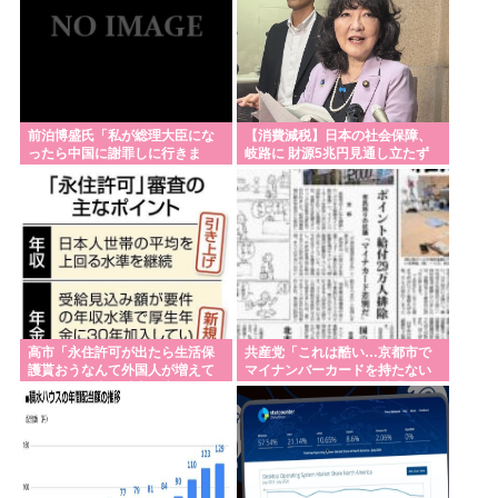
前泊博盛氏「私が総理大臣にな
【消費減税】日本の社会保障、
ったら中国に謝罪しに行きま
岐路に 財源5兆円見通し立たず
す」
高市「永住許可が出たら生活保
共産党「これは酷い…京都市で
護貰おうなんて外国人が増えて
マイナンバーカードを持たない
は困る。日本人以上の水準のみ
29万人がポイント給付事業から
許可」
排除された」