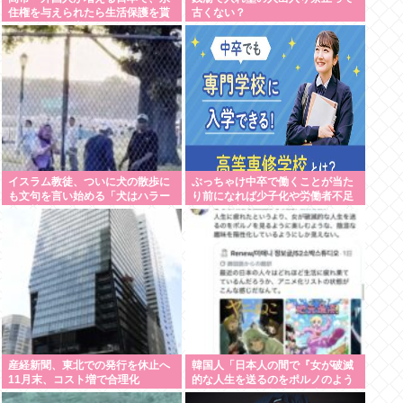
住権を与えられたら生活保護を貰
古くない？
うなんて人が増えては困る。日本
人以上の水準の人のみ許可しま
す」
イスラム教徒、ついに犬の散歩に
ぶっちゃけ中卒で働くことが当た
も文句を言い始める「犬はハラー
り前になれば少子化や労働者不足
ム（禁忌）だ」
問題は改善するよな
産経新聞、東北での発行を休止へ
韓国人「日本人の間で『女が破滅
11月末、コスト増で合理化
的な人生を送るのをポルノのよう
に楽しむ陰湿な趣味』が流行って