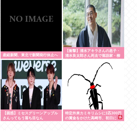
る…
【衝撃】清水アキラさんの息子・
産経新聞、東北で新聞発行休止へ
清水良太郎さん死去で落語家・柳
家小はださんが「いじめ」「暴
行」被害告発・・・・・・・・・
【困惑】ミセスグリーンアップル
特定外来カミキリムシに1匹300円
さんってもう落ち目なん
の賞金をかけた高崎市、初日に
か？・・・・・・・・・
1170匹持ち込まれる