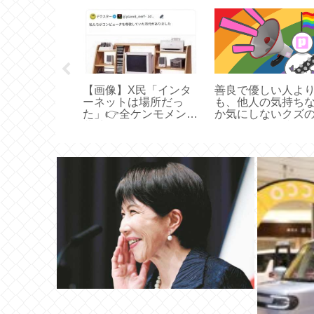
が「野党候補
【画像】X民「インタ
善良で優しい人よ
で政権交代を
ーネットは場所だっ
も、他人の気持ち
有志の会」立
た」👉全ケンモメンが
か気にしないクズ
共感
うが結局金も稼げ
女も抱ける