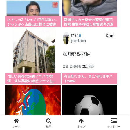
ネトウヨZ「レ●プで7年は重い。
韓国サッカー協会わ警察が家宅
ジャンポケ斎藤は口封じに被害
捜索 書類を押収し監督選考の過
者殺した方がよかった」
程を調査 <\`皿´>
“獣人”共存の深夜アニメで喫
有吉弘行さん、また匂わせポス
煙、違法薬物の連想シーンも…
トwww
視聴者批判でBPO議論
ホーム
検索
トップ
サイドバー