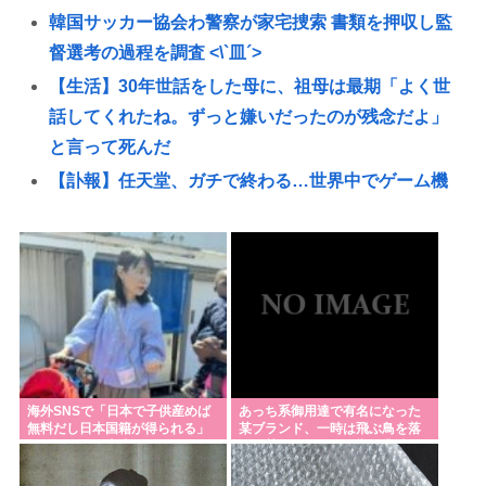
韓国サッカー協会わ警察が家宅捜索 書類を押収し監
督選考の過程を調査 <\`皿´>
【生活】30年世話をした母に、祖母は最期「よく世
話してくれたね。ずっと嫌いだったのが残念だよ」
と言って死んだ
【訃報】任天堂、ガチで終わる…世界中でゲーム機
が売れなくなってしまった模様
【高市日本】高市早苗、第二の山上にビビり散らか
し大量のSPを従え演説台にも全面防弾ガラスを設置
「パトレイバー」の最新書籍、マニアックすぎて誰
が買うのか謎
お盆、ホテル代高くね🤨
【最新版】日本の都市の都会度ランキングがこちら
海外SNSで「日本で子供産めば
あっち系御用達で有名になった
無料だし日本国籍が得られる」
某ブランド、一時は飛ぶ鳥を落
www
というデマが大流行してい
とす勢いだったが今期の業績
た…:・
は……
【サッカー】板倉滉は「めっちゃモテる」 年収7億