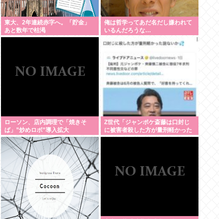
東大、2年連続赤字へ。「貯金」
俺は哲学ってあだ名だし嫌われて
あと数年で枯渇
いるんだろうな…
ローソン、店内調理で「焼きそ
Z世代「ジャンポケ斎藤は口封じ
ば」”炒めロボ”導入拡大
に被害者殺した方が量刑軽かった
だろ 」←1万いいね❤️