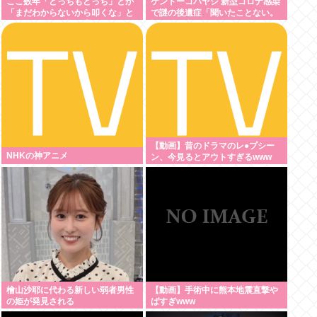
ここ数年「どっちもどっち」とか
ケンドーコバヤシ 新型コロナ感染
「まだわからないから叩くな」と
で謎の後遺症「聞いたことない。
かゆうチキン野郎が増えたけどど
調べても出てこない」
っから来たの？(´・ω・`)
【動画】昔のドラマのレ●プシー
NHKの神アニメ
ン、今見るとアウトすぎるwww
檜山沙耶に代わる新しい弱者男性
【動画】手術中に熊本地震直撃や
の姫が発見される
ばすぎwww