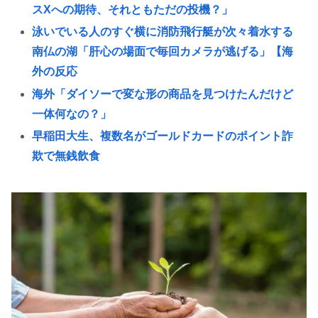
スXへの期待、それともただの投機？」
泳いでいる人のすぐ横に消防飛行艇が次々着水する
南仏の湖「肝心の場面で毎回カメラが逃げる」【海
外の反応
海外「ダイソーで変な形の商品を見つけたんだけど
一体何なの？」
早稲田大生、複数名がゴールドカードのポイント詐
欺で無銭飲食
韓国人「個人投資家、コスピと逆張りで44億ウォン
損失…収益率-55%の悲劇」
『ライザのアトリエ3』ウェディングドレス姿のライ
ザがフィギュア化キタ───(ﾟ∀ﾟ)───!!!!!
早稲田大生、複数名がゴールドカードのポイント詐
欺で無銭飲食
B’z「重いマーシャル運んでた腰の痛みまだ覚えてる