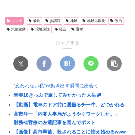
エッヂ
倫理
参議院
地球
地球温暖化
政治
気候変動
環境保護
社会
選挙
シェアする
“変われない私”が動き出す瞬間に出会う
青春18きっぷで旅してみたかった人生🚞
【動画】電車のドア前に居座るチー牛、どつかれる
高市洋一「内閣人事局がようやくワークした。」→
財務省官僚の左遷記事を喜んでポスト
【画像】高市早苗、殺されることに怯え始めるwww