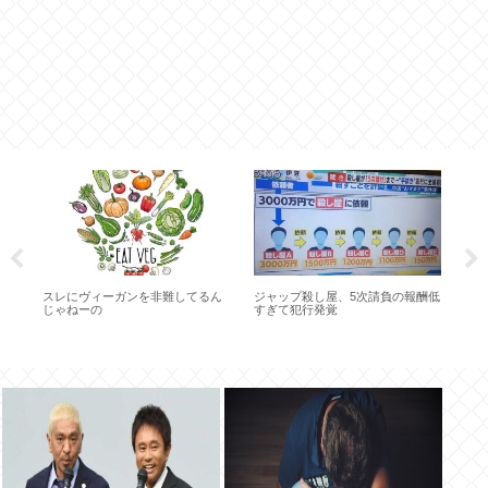
ネ
!
スレにヴィーガンを非難してるん
ジャップ殺し屋、5次請負の報酬低
じゃねーの
すぎて犯行発覚