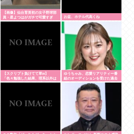
【画像】仙台育英初の女子野球部
お盆、ホテル代高くね
員・星よつはがガチで可愛すぎ
る！
【スクリプト負けてて草w】
ゆうちゃみ、恋愛リアリティー番
「色々勉強した結果、理系以外は
組のオーディションを受けた過去
エラー品だと気付いた【ガチ】」
を激白「10回くらい落ちてるんで
について、もっと具体的に話そう
す」
か