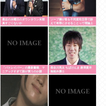
最近の水曜日のダウンタウン末期
ソープ嬢が客を不同意性交罪で訴
臭すごくないか
えて有罪にさせることって理論上
可能？
「パトレイバー」の最新書籍、マ
長谷川亮太 ちばけんま 唐澤貴洋
ニアックすぎて誰が買うのか謎
無能弁護士