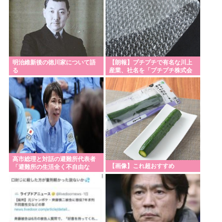
円・お洒落・包容力…超愛される日本代表
熊本市が地震犠牲者の氏名を公表後に撤回 「遺族同
意と誤認」
刃物を持って中国大使館に侵入した自衛官、地裁で
明治維新後の徳川家について語
【朗報】プチプチで有名な川上
動機明かす「中国の強硬な外交方針を変えさせるた
る
産業、社名を「プチプチ株式会
社」に変更wwwww
め」
西鉄、天神駅と薬院駅の駅構内で不審な音声が流れ
る 第三者が不正に流したか 福岡
Powered by livedoor 相互RSS
高市総理と対話の避難所代表者
【画像】これ超おすすめ
「避難所の生活全く不自由な
い、ありがとう！日本人でよか
った！」