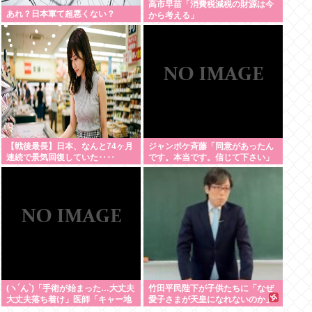
高市早苗「消費税減税の財源は今
あれ？日本軍て超悪くない？
から考える」
【戦後最長】日本、なんと74ヶ月
ジャンポケ斉藤「同意があったん
連続で景気回復していた‥‥
です。本当です。信じて下さい」
←何でこの主張が通らないの？
(ヽ´ん`)「手術が始まった…大丈夫
竹田平民陛下が子供たちに「なぜ
大丈夫落ち着け」医師「キャー地
愛子さまが天皇になれないのか」
震よー！」(;ﾟんﾟ)「！？」
をわかりやすく解説してしまう