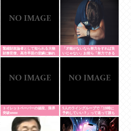
緊縮財政論者として知られる大物
「才能がないなら努力をすれば良
財務官僚、高市早苗の逆鱗に触れ
いじゃない」お前ら「努力できる
左遷
のも才能だよ」←は？
トイレットペーパーの値段、限界
5人のライングループで「19時に
突破www
予約していい？」って送って誰も
返事しないから無視でいいよね？