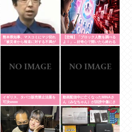
熊本県知事、マスコミにマジ切れ
【悲報】「ブロック人数を調べる
「被災者から報道に対する不満が
よ！」←好奇心で開いたら終わる
県に来てる、遺族の所に押しかけ
サイトだった【HotTweets】
たりすんじゃねーよ」
イギリス、タバコ販売禁止法案を
動画配信中に亡くなったMINAさ
可決www
ん（みなちゃん）が誹謗中傷にさ
らされた経緯がこちら…