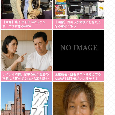
【画像】地下アイドルのファン
【画像】お前らが遊びに行きたく
サ、エグすぎるwww
なる家がこちら
ナイナイ岡村、家事をめぐる妻の
医療脱毛・脱毛サロンを考えてる
不満に「言ってくれたら済む話や
んだが！脱毛モメンいるか？？
ん」になるみ「バイトやったらク
ビやで」説教受け黙り込む | バイ
トちゃうやろ