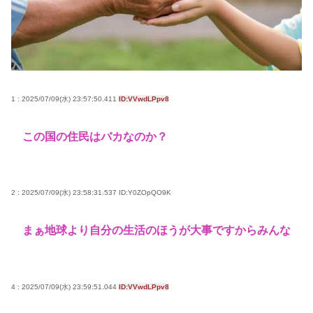
の」俺くん「マーシャルって何？🙄」
面白いシューティングゲーム教えろ🧌
高市早苗さん、憧れのバンドを官邸に招き、自身の
サイン入りドラム・スティックをプレゼントw
若くて美人なママと親友の淫らな行為内容を毎回聞
1 : 2025/07/09(水) 23:57:50.411
ID:VVwdLPpv8
かされる「女神の加護を受けしママのサーガ」3巻 今
ガチで “ママ” ブーム来てるよな
この国の住民はバカなのか？
ポケカ資産が100万円超えた男の子www
【高市動画】こういうオスガキってどうやったら産
まれるの？
2 : 2025/07/09(水) 23:58:31.537
ID:Y0ZOpQO9K
中国のメスガキ、民度が終わりすぎてる
まぁ地球より自分の生活のほうが大事ですからみんな
Powered by livedoor 相互RSS
4 : 2025/07/09(水) 23:59:51.044
ID:VVwdLPpv8