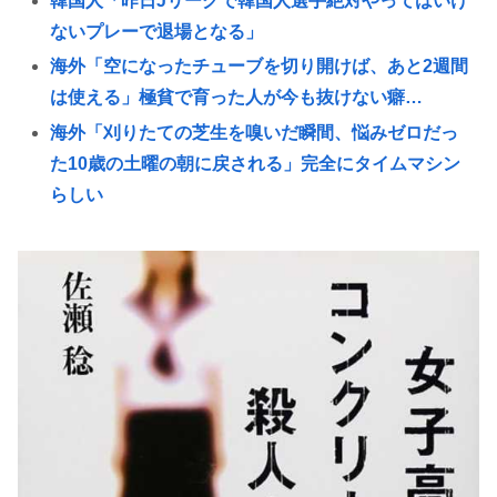
韓国人「昨日Jリーグで韓国人選手絶対やってはいけ
ないプレーで退場となる」
海外「空になったチューブを切り開けば、あと2週間
は使える」極貧で育った人が今も抜けない癖…
海外「刈りたての芝生を嗅いだ瞬間、悩みゼロだっ
た10歳の土曜の朝に戻される」完全にタイムマシン
らしい
学歴厨「文系なら地方旧帝大よりも早慶の方が
上！」←これ
『ポケモンカード』バンダイのカードゲームも転売
対策に”マイナンバー”導入開始「効果テキメン」
樹里と中学生のカーセクロス完全版。新事実発見し
た。
高市早苗「寝てない」それは分かったが「徹夜した
ので辛くて宿題やってません」って言う奴高市早苗
以外に見たことないのだが