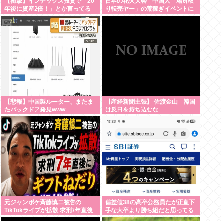
【衝撃】インデックス投資で「20
日本の花火大会 中国人「場所取
年後に資産2倍！」とか言ってる
り転売ヤー」の荒稼ぎイベントに
奴www
なってしまう
【悲報】中国製ルーター、またま
【産経新聞主張】 佐渡金山 韓国
たバックドア発見www
は反日を持ち込むな
元ジャンポケ斉藤慎二被告の
偏差値38の高卒公務員たが正直下
TikTokライブが拡散 求刑7年直後
手な大卒より勝ち組だと思ってる
にうつろな目で高額ギフトねだり