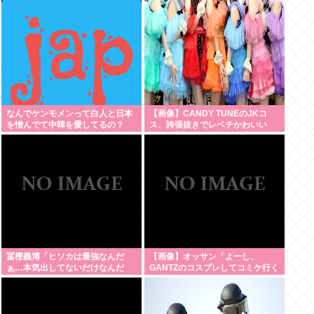
欲は異常
なんでケンモメンって白人と日本
【画像】CANDY TUNEのJKコ
を憎んでて中韓を愛してるの？
ス、誇張抜きでレベチかわいい
www 【Pickup08082959】
冨樫義博「ヒソカは最強なんだ
【画像】オッサン「よーし、
ぁ…本気出してないだけなんだ
GANTZのコスプレしてコミケ行く
ぁ…」 こいつのこの情熱なんな
かー」
の？