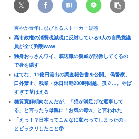
爽やか青年に忍び寄るストーカー疑惑
高市政権の消費税減税に反対している9人の自民党議
員が全て判明www
独身おっさんワイ、底辺職の親戚が説教してくるの
で身を隠す
はてな、11億円流出の調査報告書を公開。 偽警察、
口外禁止、残業・休日出勤200時間越、孤立…。やば
すぎて草はえる
糖質寛解傾向なんだが、「猫が満足げな返事して
る」と言ったら母親に「お気の毒w」と言われた
「えっ！？日本ってこんなに変わってしまったの」
とビックリしたこと😲
“日本発”「スター・ウォーズ」長編アニメシリーズ