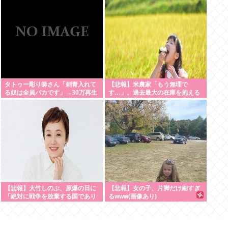
続け「精神的に限界」「末期状
態」と話題
タトゥー彫り師さん「刺青入れて
【悲報】米農家「もう無理で
る奴は全員バカです」→30万再生
す…」。過去最大の在庫を抱える
www
状態で新米収穫。新米価格安すぎ
て赤字に
【悲報】大竹しのぶ、原爆の日に
【悲報】女の子、片脚だけ細すぎ
「絶対に戦争を放棄する国であり
るwww(画像あり)
続けよう」