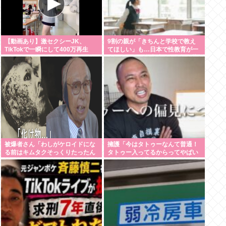
【動画あり】激セクシーJK、
9割の親が「きちんと学校で教え
TikTokで一瞬にして400万再生
てほしい」も…日本で性教育が一
www
向に進まない裏事情を元教師が指
摘
被爆者さん「わしがケロイドにな
擁護「今はタトゥーなんて普通！
る前はキムタクそっくりたったん
タトゥー入ってるからってやばい
じゃ」ハードなギャグをかます
人なんてのは昔の話！！」