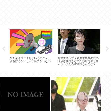
ろ
有
ヘ
ち
少女革命ウテナとかいうアニメ、
与野党政治家全員高市早苗の底の
誰も救えないし王子様になれない
浅さを見抜きなめた態度を取り始
める。まだ石破政権なんだが？