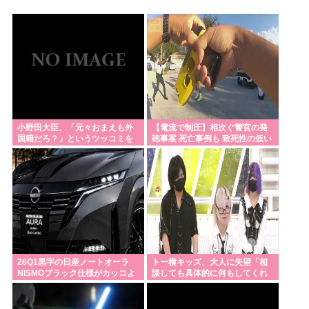
にファン興奮「劇場版にして欲しい」「艦隊戦も派
手で面白い」
赤ちゃん産めなくなったペットショップのメス犬さ
ん（6）里親募集されてしまうwww
おっさんのハーフパンツ、否定派が7割。女性「おっ
さんのすね毛なんて見たくないじゃないですかw」
小野田大臣、「元々おまえも外
【電流で制圧】相次ぐ警官の発
国籍だろ？」というツッコミを
砲事案 死亡事例も 致死性の低い
【大阪】80歳母親を踏みつけ死亡させた疑い 58歳無
恐れ、海外メディアを全員出禁
テーザー銃導入指摘
職息子を逮捕 13～14年前から2人暮らし「介護疲れ
に
で日常的に暴行」 岬町
日本『30℃』でも涼しい
長崎に乗り込んで来たパヨク活動家「平和憲法守
れ！中国と和解せよ！」
『食料自給率』の低い日本が「核兵器で国を守
26Q1黒字の日産ノートオーラ
トー横キッズ、大人に失望「相
NISMOブラック仕様がカッコよ
談しても具体的に何もしてくれ
る！」って、頭おかしくね？食べ物止められたら終
くてなんか悔しい
なくて傷つく。福祉は自由が奪
われる」
わりじゃん