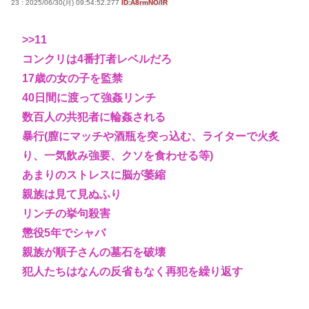
23 : 2025/06/30(月) 09:54:52.277
ID:A8rmNO/lR
>>11
コンクリは4番打者レベルだろ
17歳の女の子を監禁
40日間に渡って強姦リンチ
数百人の共犯者に輪姦される
暴行(膣にマッチや酒瓶を突っ込む、ライターで火炙
り、一気飲み強要、クソを食わせる等)
あまりのストレスに脳が萎縮
親族は見て見ぬふり
リンチの挙句殺害
懲役5年でシャバ
親族が順子さんの墓石を破壊
犯人たちはなんの反省もなく再犯を繰り返す