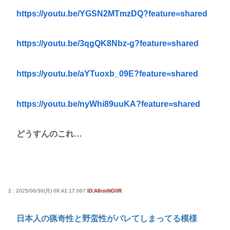
https://youtu.be/YGSN2MTmzDQ?feature=shared
https://youtu.be/3qgQK8Nbz-g?feature=shared
https://youtu.be/aYTuoxb_09E?feature=shared
https://youtu.be/nyWhi89uuKA?feature=shared
どうすんのこれ…
2 : 2025/06/30(月) 09:42:17.067
ID:A8rmNO/lR
日本人の猟奇性と野蛮性がバレてしまってる模様