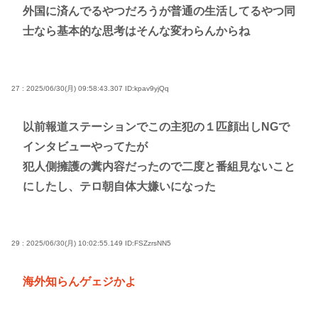
外国に済んでるやつだろうが普通の生活してるやつ同
士なら基本的な思考はそんな変わらんからね
27 : 2025/06/30(月) 09:58:43.307
ID:kpav9yjQq
以前報道ステーションでこの主犯の１匹顔出しNGで
インタビューやってたが
犯人側擁護の糞内容だったので二度と番組見ないこと
にしたし、テロ朝自体大嫌いになった
29 : 2025/06/30(月) 10:02:55.149
ID:FSZzrsNN5
海外知らんゲェジかよ