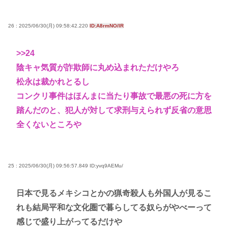
26 : 2025/06/30(月) 09:58:42.220
ID:A8rmNO/lR
>>24
陰キャ気質が詐欺師に丸め込まれただけやろ
松永は裁かれとるし
コンクリ事件はほんまに当たり事故で最悪の死に方を
踏んだのと、犯人が対して求刑与えられず反省の意思
全くないところや
25 : 2025/06/30(月) 09:56:57.849
ID:yvq9AEMu/
日本で見るメキシコとかの猟奇殺人も外国人が見るこ
れも結局平和な文化圏で暮らしてる奴らがやべーって
感じで盛り上がってるだけや