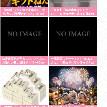
【動画】ジャンポケ斉藤さん、懲
【東京】「弱冷房車はしんど
役7年の求刑受けたあとのTikTok
い…」海外旅行者も逃げる日本の
ライブ配信がヤバすぎると話題に
猛暑、だけど冷房意識は20年前の
www
まま
法定速度絶対守るマン、どんなに
一流顔隠しアーティストtuki.(17)
見通しの良い道路でも40～60km
さん、「家族でハワイ行ってきた
以上出さない
w」 自己顕示欲がどんどん抑えら
れなくなる