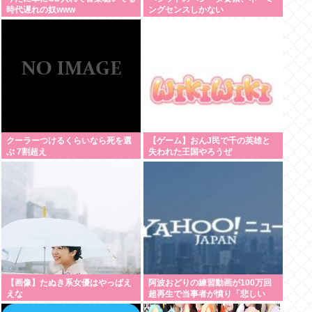
時代遅れの奴www
ングセンスしかない
クーラーつけるくらいなら死を選
【ゲーム】おんJ民で千の英雄と
ぶ 7割超え
失われた王国やろうぜ
【画像】たぬき系女優はやっぱえ
阿波おどりの練習動画が100万回
えな
超再生で当事者が憤り「悲しい
し、気持ち悪い」 日本人男性の性