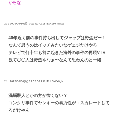
からな
22 : 2025/06/30(月) 09:54:07.718
ID:X6FYM7kc3
40年近く前の事件持ち出してジャップは野蛮だー！
なんて思うのはイッチみたいなゲェジだけやろ
テレビで何十年も前に起きた海外の事件の再現VTR
観て〇〇人は野蛮やなぁ〜なんて思わんのと一緒
24 : 2025/06/30(月) 09:55:54.736
ID:lLSxCx0gN
洗脳殺人とかの方が怖くない？
コンクリ事件てヤンキーの暴力性がエスカレートして
るだけやん