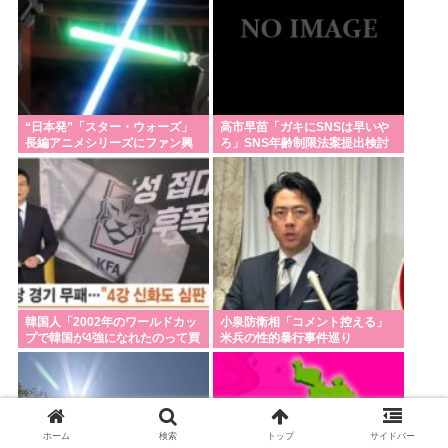
自民党「日本を滅ぼそうとする統一教会のいいなり
ですw」👈お前らがコイツを支持する理由w
靖国のコスプレ禁止てもしかして8月15日に高市早苗
が参拝することへの布石か？そらコスプレした馬鹿
“日本発”「スター・ウォーズ」
高市早苗「ガキにSNSは早いや
がいたら絵にならないしな
長編アニメシリーズにファン興
ろ」SNS年齢制限法案提出検討
奮「劇場版にして欲しい」「艦
日本列島さん、人間が住めるエリアの少なさが流石
隊戦も派手で面白い」
に厳しいwww
Powered by livedoor 相互RSS
韓国人「2002年のワールドカッ
小泉防衛相「コメント控える」
プで韓国が4強になれたのって買
米兵の性的暴行事件巡り
収したからじゃないの?」
ホーム
検索
トップ
サイドバー