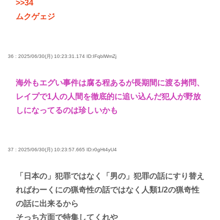
>>34
ムクゲェジ
36 : 2025/06/30(月) 10:23:31.174
ID:IFqblWmZj
海外もエグい事件は腐る程あるが長期間に渡る拷問、
レイプで1人の人間を徹底的に追い込んだ犯人が野放
しになってるのは珍しいかも
37 : 2025/06/30(月) 10:23:57.665
ID:r0gHt4yU4
「日本の」犯罪ではなく「男の」犯罪の話にすり替え
ればわーくにの猟奇性の話ではなく人類1/2の猟奇性
の話に出来るから
そっち方面で特集してくれや