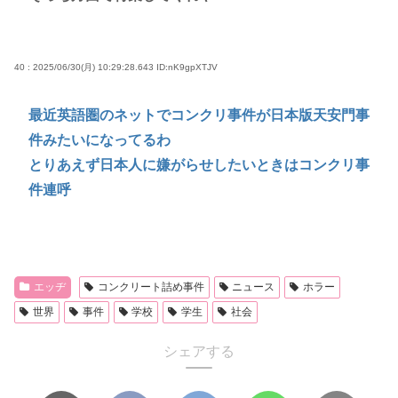
40 : 2025/06/30(月) 10:29:28.643
ID:nK9gpXTJV
最近英語圏のネットでコンクリ事件が日本版天安門事
件みたいになってるわ
とりあえず日本人に嫌がらせしたいときはコンクリ事
件連呼
エッヂ
コンクリート詰め事件
ニュース
ホラー
世界
事件
学校
学生
社会
シェアする