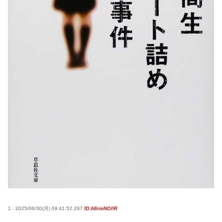
スマホゲー、サ終が相次ぎ開発・運営事業者の倒産
が急増 完全にオワコンか
高市早苗さん、憧れのバンドを官邸に招き、自身の
サイン入りドラム・スティックをプレゼントw
若くて美人なママと親友の淫らな行為内容を毎回聞
かされる「女神の加護を受けしママのサーガ」3巻 今
ガチで “ママ” ブーム来てるよな
ポケカ資産が100万円超えた男の子www
【高市動画】こういうオスガキってどうやったら産
まれるの？
中国のメスガキ、民度が終わりすぎてる
Powered by livedoor 相互RSS
1 : 2025/06/30(月) 09:41:52.297
ID:A8rmNO/lR