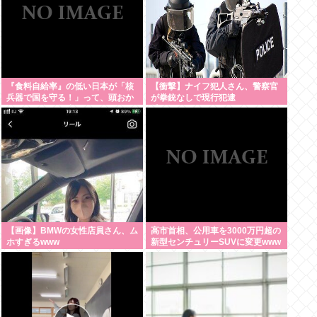
『食料自給率』の低い日本が「核
【衝撃】ナイフ犯人さん、警察官
兵器で国を守る！」って、頭おか
が拳銃なしで現行犯逮
しくね？食べ物止められたら終わ
捕・・・・・・・・・
りじゃん
【画像】BMWの女性店員さん、ム
高市首相、公用車を3000万円超の
ホすぎるwww
新型センチュリーSUVに変更www