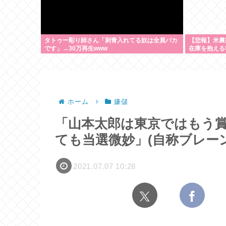
タトゥー彫り師さん「刺青入れてる奴は全員バカ
【悲報】米農
です」→30万再生www
在庫を抱える
赤字に
ホーム
嫌儲
「山本太郎は東京ではもう
ても当選微妙」(自称ブレー
2021.07.07 10:28