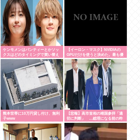
な」
ケンモメンはパンティーとかソッ
【イーロン・マスク】NVIDIAの
クスはどのタイミングで買い替え
GPUだけを使うと決めた。最も優
てるの？
れているからだ
熊本世帯に10万円貸し付け、無利
【悲報】高市首相の靖国参拝「適
子www
切に判断」 …総理になる前の昨
年は参拝