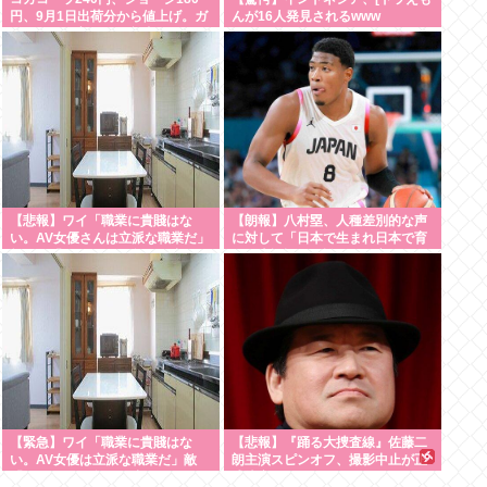
円、9月1日出荷分から値上げ。ガ
んが16人発見されるwww
ソリンより高いとか意味不明すぎ
る
【悲報】ワイ「職業に貴賤はな
【朗報】八村塁、人種差別的な声
い。AV女優さんは立派な職業だ」
に対して「日本で生まれ日本で育
敵さん「じゃあ君の娘がAV出ても
ち日本語話す。誰に何を言われよ
ええの？」www
うが日本人」
【緊急】ワイ「職業に貴賤はな
【悲報】『踊る大捜査線』佐藤二
い。AV女優は立派な職業だ」敵
朗主演スピンオフ、撮影中止が正
「じゃあ君の娘がAV出てもええ
式決定