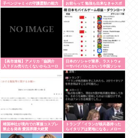
子ベンジャミィの守護霊獣の能力
お前らって 勉強も出来なきゃスポ
ーツも出来ない 面白くもなければ
顔も悪い クラスの5軍だったよ
ね？
【高市速報】アメリカ「協調介
日本のソシャゲ業界、ラストウォ
入？ドル売りたくないからユーロ
ーサバイバルとかいう中国ソシャ
売るわ」EU激怒www
ゲに覇権獲られて逝く
靖国神社が境内での軍服コスプレ
トランプ「イランが核兵器持った
禁止を発表 愛国界隈大絶賛
らイタリアは更地になる」メロー
ニ「使ったのアメリカだけだけど