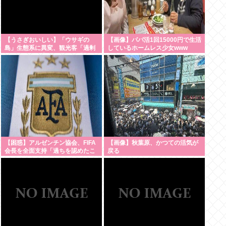
【うさぎおいしい】「ウサギの
【画像】パパ活1回15000円で生活
島」生態系に異変、観光客「過剰
しているホームレス少女www
な餌やり」で増えた思わぬ「敵」
…ウサギ襲い口でくわえる姿も
大久野島
【困惑】アルゼンチン協会、FIFA
【画像】秋葉原、かつての活気が
会長を全面支持「過ちを認めたこ
戻る
とは特筆すべき」