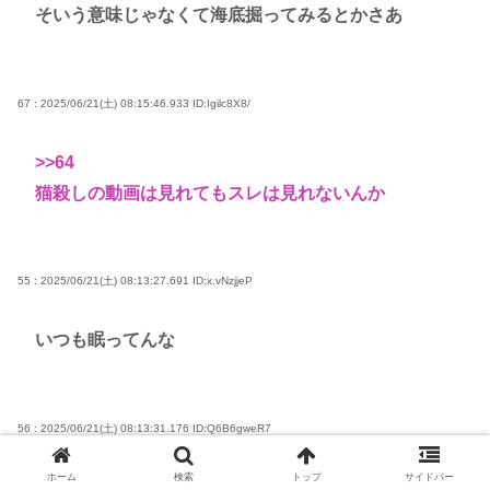
そいう意味じゃなくて海底掘ってみるとかさあ
67 : 2025/06/21(土) 08:15:46.933
ID:Igilc8X8/
>>64
猫殺しの動画は見れてもスレは見れないんか
55 : 2025/06/21(土) 08:13:27.691
ID:x.vNzjjeP
いつも眠ってんな
56 : 2025/06/21(土) 08:13:31.176
ID:Q6B6gweR7
ホーム
検索
トップ
サイドバー
ガッチガチの孤島やんけ