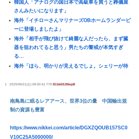
韓国人「アナログの国日本で高級車を買うと葬儀屋
さんみたいになります」
海外「イチローさんマリナーズOBホームランダービ
ーに登場しましたよ」
海外「相手が飛び抜けて綺麗な人だったら、まず臓
器を狙われてると思う」男たちの警戒が本気すぎ
る…
海外「ほら、明かりが見えるでしょ。シェリーが待
ってるの」一週間寝たきりの人が立ち上がった夜…
彼氏がいないと謳いケツのデカさで売れてタワマン
1 : 2025/06/21(土) 08:00:41.779
ID:bb69JMwpB
を購入しプロゲーマーと結婚したグラドル、息子が
南鳥島に眠るレアアース、世界3位の量 中国輸出規
「自閉スペクトラム症」と診断され泣く
制の資源も豊富
女子高生コスプレイヤー、夏の電車が臭くて苦言
「洋服は一回全部熱湯につけよう！洗濯機はキッチ
https://www.nikkei.com/article/DGXZQOUB157SC0
ンハイター薄めた水で一回まわそう！」
V10C25A5000000/
【画像あり】女子大生「長岡の花火行ってきた」 花