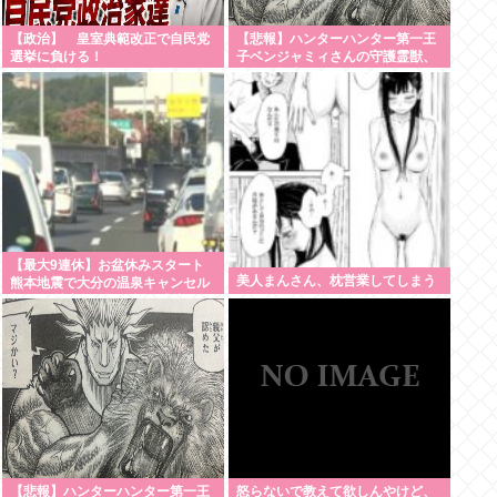
【政治】 皇室典範改正で自民党
【悲報】ハンターハンター第一王
選挙に負ける！
子ベンジャミィさんの守護霊獣、
ガチで能力がヤバすぎるwww
【最大9連休】お盆休みスタート
美人まんさん、枕営業してしまう
熊本地震で大分の温泉キャンセル
相次ぐ 被害なしでも旅行先変更
【悲報】ハンターハンター第一王
怒らないで教えて欲しんやけど、