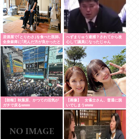
居酒屋で｢とりわさ｣を食べた医師､
へずまりゅう逮捕？されてから改
全身麻痺に｢死んだ方が良かったと
心して議員になったじゃん
思っていた｣ 南九州以外で｢鶏刺
し｣を提供する店が増加しているが
果たして安全なのか
【朗報】秋葉原、かつての活気が
【画像】 女雀士さん、普通に脱
ガチで戻るwww
いでしまうwww