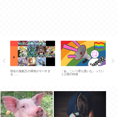
か
る
現在の遊戯王の環境がヤバすぎ
「あ、こいつ育ち悪いな」ってい
都
る……
う人間の特徴