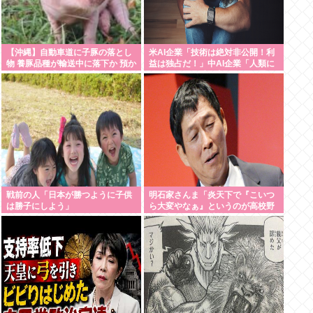
【沖縄】自動車道に子豚の落とし
米AI企業「技術は絶対非公開！利
物 養豚品種が輸送中に落下か 預か
益は独占だ！」中AI企業「人類に
る動物病院「早く持ち主見つかっ
公開します、独り占めなんて罰が
て」
当たる」これ
戦前の人「日本が勝つように子供
明石家さんま「炎天下で『こいつ
は勝子にしよう」
ら大変やなぁ』というのが高校野
球の良さ。暑さ対策はいらない」