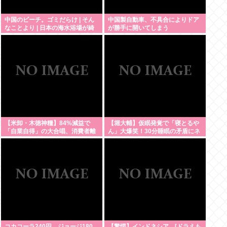
中国のビーチ。ゴミだらけ | そん
中国製自動車、不具合によりドア
なことより | 日本の海水浴場が綺
が勝手に開いてしまう
麗に保たれてるのは自治体と地域
ボランティアのお陰
【米卸・木徳神糧】84%減益で
【堀大輔】仮眠発覚で「寝とるや
「自業自得」の大合唱、消費者離
ん」大爆笑！30分睡眠の矛盾にネ
れが招いた逆説
ット騒然
コカコーラ240円、ジョージ180
【驚愕】インドネシア、[ドラえも