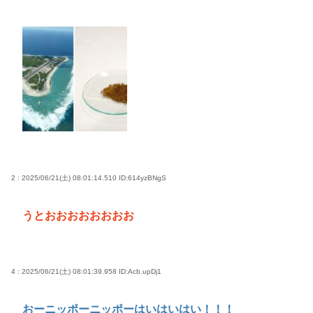
火を見せたいのか自分を見せたいのかどっちだよ！
29歳バンドマン俺、もうどうやったらバズるのかわ
からん
はっきり言って高卒や中卒よりも、いい歳して独身
のほうが恥ずかしいよな🤔
高市早苗さん、憧れのバンドを官邸に招き、自身の
サイン入りドラム・スティックをプレゼントw
若くて美人なママと親友の淫らな行為内容を毎回聞
2 : 2025/06/21(土) 08:01:14.510
ID:614yzBNgS
かされる「女神の加護を受けしママのサーガ」3巻 今
ガチで “ママ” ブーム来てるよな
うとおおおおおおおお
ポケカ資産が100万円超えた男の子www
【高市動画】こういうオスガキってどうやったら産
まれるの？
4 : 2025/06/21(土) 08:01:39.958
ID:Acb.upDj1
中国のメスガキ、民度が終わりすぎてる
おーニッポーニッポーはいはいはい！！！