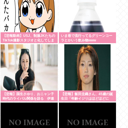
【悲報動画】USJ、制服JKたちの
いま巷で流行ってるグリーンコー
TikTok撮影スタジオと化してしま
ラとかいう飲み物www
いシュールすぎる光景が広がるｗ
ｗｗ 【Pickup08083030】
【悲報】国生さゆり、おニャン子
【悲報】飯田圭織さん、45歳の誕
時代のライバル関係を語る 伊達
生日「年齢イジリはほどほどに
みきおが「たとえば誰です？」と
ね」
直球質問