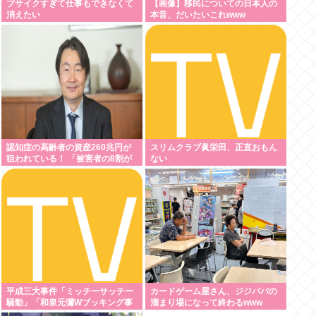
ブサイクすぎて仕事もできなくて
【画像】移民についての日本人の
消えたい
本音、だいたいこれwww
認知症の高齢者の資産260兆円が
スリムクラブ眞栄田、正直おもん
狙われている！ 「被害者の8割が
ない
だまされた認識なし」
平成三大事件「ミッチーサッチー
カードゲーム屋さん、ジジババの
騒動」「和泉元彌Wブッキング事
溜まり場になって終わるwww
件」あとひとつは？