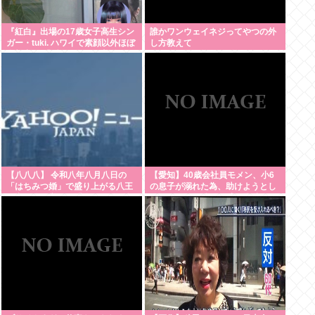
『紅白』出場の17歳女子高生シン
誰かワンウェイネジってやつの外
ガー・tuki. ハワイで素顔以外ほぼ
し方教えて
全部出し 「隠しきれない美貌」と
SNSざわつく
【八八八】 令和八年八月八日の
【愛知】40歳会社員モメン、小6
「はちみつ婚」で盛り上がる八王
の息子が溺れた為、助けようとし
子市や八戸市など「八」の付く自
て溺れる なお息子は妻が救出
治体たち…日本の航空機の父・二
宮忠八ゆかりの八幡浜市と八幡市
は共同でイベント開催