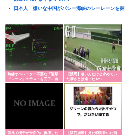
日本人「嫌いな中国がバシー海峡のシーレーンを握
ったら日本を妨害するに違いない、だから台湾支援
だムキー」つまりそういうことでしょ
駐車場について聞きたいんだけど土日祝日入庫後24
時間最大800円って日曜いれて出庫日が平日の場合料
金どうなるの
お盆に死んだらどうなるの？
ヨーロッパ人ついに気づきはじめる「夏ってエアコ
熟練オペレーター不要な「迎撃
【競馬】凄いんだけど求めてい
ン無いと暑いわ」
ドローン」のテストを完了…自
た凄さとは違ったやつ
らが目標を追尾する映像公開！
パさん「中国が日本を占領するのってすごく簡単だ
と思うよ。西日本の原発にミサイルを撃ち込めばい
い」
【謎】高市早苗の「高市」と「早苗」の出処が不明
だと戦慄が走る
刃物持ってたら警察に殺される日本社会。
強風で欄干が全面的に倒壊した
【腹筋崩壊】見た瞬間吹いた画