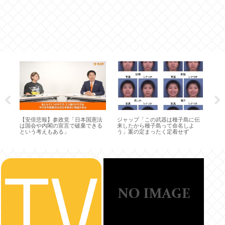
星
【安倍悲報】参政党「日本国憲法
ジャップ「この武器は種子島に伝
ネ
は国会や内閣の宣言で破棄できる
来したから種子島って命名しよ
な
という考えもある」
う」案の定まったく定着せず