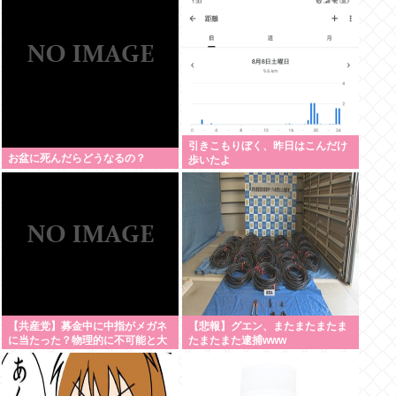
引きこもりぼく、昨日はこんだけ
お盆に死んだらどうなるの？
歩いたよ
【共産党】募金中に中指がメガネ
【悲報】グエン、またまたまたま
に当たった？物理的に不可能と大
たまたまた逮捕www
爆笑