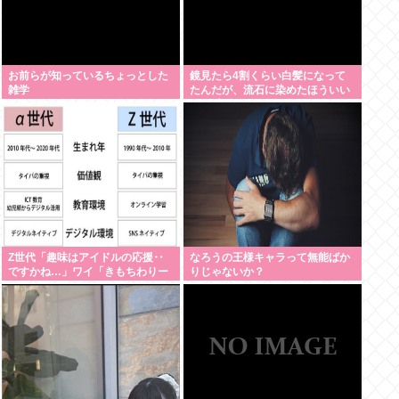
お前らが知っているちょっとした
鏡見たら4割くらい白髪になって
雑学
たんだが、流石に染めたほういい
の ？半分おじいちゃんでドン引き
したわ
Z世代「趣味はアイドルの応援‥
なろうの王様キャラって無能ばか
ですかね…」ワイ「きもちわりー
りじゃないか？
www」