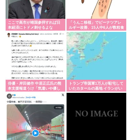
ここで高市が靖国参拝すれば日
「うんこ移植」でピーナツアレ
本経済にトドメ刺せるよな
ルギー改善、15人中6人が数粒食
べられるように
俳優・岸田健作 中居正広氏の熊
トランプ帝国軍1万人が駐屯して
本支援報道うけ「気遣いや優し
いたカタールの基地 イランがい
さがハンパじゃない」 中居氏と
とも簡単に破壊
の思い出を回顧