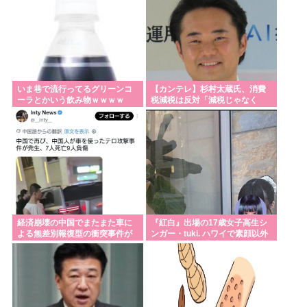
いま巷で流行ってるグリーンコ
【カンテレ】杉村太蔵氏、消費
ーラとかいう飲み物ｗｗｗｗ
税減税は反対「減税じゃなく
て、現金給付を」
経済崩壊の中国でまたまた車に
『紅白』出場の17歳女子高生シ
よる無差別報復型の衝突事件が
ンガー・tuki. ハワイで素顔以外
発生、7人死亡9人負傷
ほぼ全部出し 「隠しきれない美
貌」とSNSざわつく