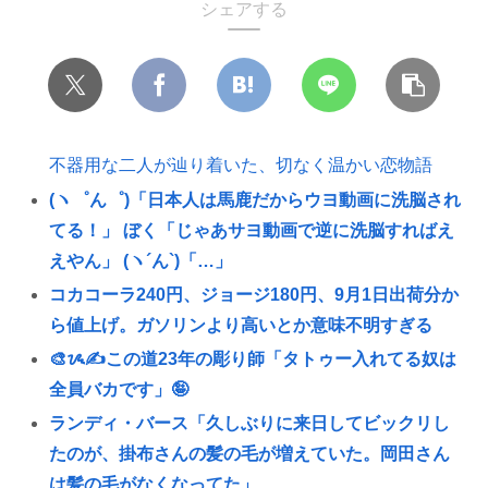
シェアする
不器用な二人が辿り着いた、切なく温かい恋物語
(ヽ゜ん゜)「日本人は馬鹿だからウヨ動画に洗脳され
てる！」 ぼく「じゃあサヨ動画で逆に洗脳すればえ
えやん」 (ヽ´ん`)「…」
コカコーラ240円、ジョージ180円、9月1日出荷分か
ら値上げ。ガソリンより高いとか意味不明すぎる
🎨ᝰ✍この道23年の彫り師「タトゥー入れてる奴は
全員バカです」🤪
ランディ・バース「久しぶりに来日してビックリし
たのが、掛布さんの髪の毛が増えていた。岡田さん
は髪の毛がなくなってた」