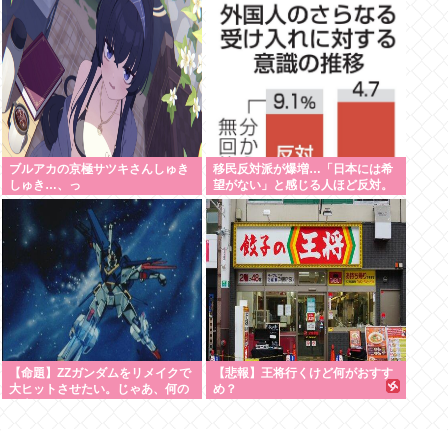
ブルアカの京極サツキさんしゅき
移民反対派が爆増…「日本には希
しゅき…、っ
望がない」と感じる人ほど反対。
進む若者の嫌儲化
【命題】ZZガンダムをリメイクで
【悲報】王将行くけど何がおすす
大ヒットさせたい。じゃあ、何の
め？
要素を足せばいい？