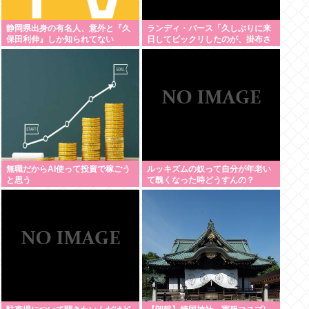
静岡県出身の有名人、意外と『久
ランディ・バース「久しぶりに来
保田利伸』しか知られてない
日してビックリしたのが、掛布さ
んの髪の毛が増えていた。岡田さ
んは髪の毛がなくなってた」
無職だからAI使って投資で稼ごう
ルッキズムの奴って自分が年老い
と思う
て醜くなった時どうすんの？