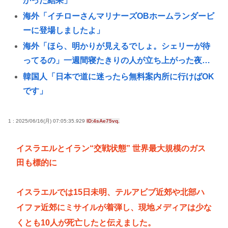
かった結果」
海外「イチローさんマリナーズOBホームランダービ
ーに登場しましたよ」
海外「ほら、明かりが見えるでしょ。シェリーが待
ってるの」一週間寝たきりの人が立ち上がった夜…
韓国人「日本で道に迷ったら無料案内所に行けばOK
です」
彼氏がいないと謳いケツのデカさで売れてタワマン
を購入しプロゲーマーと結婚したグラドル、息子が
1 : 2025/06/16(月) 07:05:35.929
ID:4sAe75vq.
「自閉スペクトラム症」と診断され泣く
イスラエルとイラン“交戦状態” 世界最大規模のガス
女子高生コスプレイヤー、夏の電車が臭くて苦言
田も標的に
「洋服は一回全部熱湯につけよう！洗濯機はキッチ
ンハイター薄めた水で一回まわそう！」
イスラエルでは15日未明、テルアビブ近郊や北部ハ
【画像あり】女子大生「長岡の花火行ってきた」 花
イファ近郊にミサイルが着弾し、現地メディアは少な
火を見せたいのか自分を見せたいのかどっちだよ！
くとも10人が死亡したと伝えました。
29歳バンドマン俺、もうどうやったらバズるのかわ