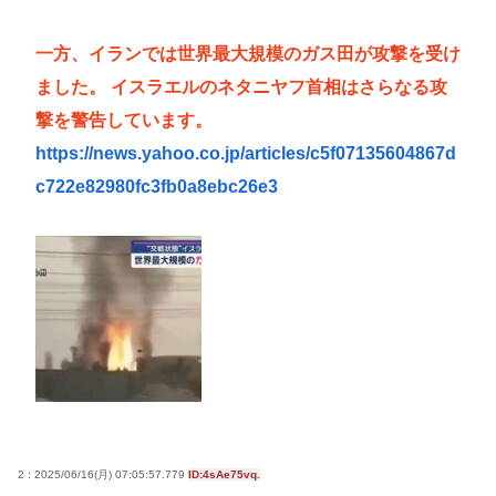
からん
一方、イランでは世界最大規模のガス田が攻撃を受け
はっきり言って高卒や中卒よりも、いい歳して独身
ました。 イスラエルのネタニヤフ首相はさらなる攻
のほうが恥ずかしいよな🤔
撃を警告しています。
高市早苗さん、憧れのバンドを官邸に招き、自身の
https://news.yahoo.co.jp/articles/c5f07135604867d
サイン入りドラム・スティックをプレゼントw
c722e82980fc3fb0a8ebc26e3
若くて美人なママと親友の淫らな行為内容を毎回聞
かされる「女神の加護を受けしママのサーガ」3巻 今
ガチで “ママ” ブーム来てるよな
ポケカ資産が100万円超えた男の子www
【高市動画】こういうオスガキってどうやったら産
まれるの？
中国のメスガキ、民度が終わりすぎてる
Powered by livedoor 相互RSS
2 : 2025/06/16(月) 07:05:57.779
ID:4sAe75vq.