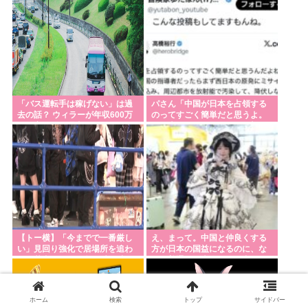
「バス運転手は稼げない」は過
パさん「中国が日本を占領する
去の話？ ウィラーが年収600万
のってすごく簡単だと思うよ。
円を実現した理由
西日本の原発にミサイルを撃ち
込めばいい」
【トー横】「今までで一番厳し
え、まって。中国と仲良くする
い」見回り強化で居場所を追わ
方が日本の国益になるのに、な
れる若者たち 行き場を失う中
んで普通の日本人さんは中国に
「世間の普通より歌舞伎町の普
ずっとケンカを売ってるの
通が合っている」と心の叫びも
ホーム
検索
トップ
サイドバー