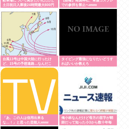
駐車場について聞きたいんだけど
【朗報】靖国神社、軍服コスプレ
土日祝日入庫後24時間最大800円
での参拝を禁止へwww
って日曜いれて出庫日が平日の場
合料金どうなるの
台風13号は中国大陸に行ったけ
タイピング最強になりたいどうす
ど、15号の予想進路…なんだこ
ればいいか教えろ
れ？ [8/8]
「あ、この人は信用出来る
俺小林なんだけど母方の苗字が鞘
な…！」と思った芸能人www
師だって知った小3から数十年毎
日悔しくて泣いてる