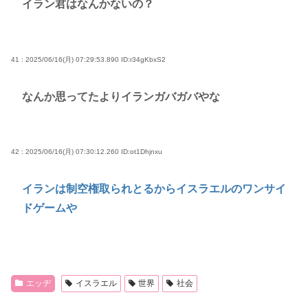
イラン君はなんかないの？
41 : 2025/06/16(月) 07:29:53.890
ID:r34gKbxS2
なんか思ってたよりイランガバガバやな
42 : 2025/06/16(月) 07:30:12.260
ID:ot1Dhjnxu
イランは制空権取られとるからイスラエルのワンサイ
ドゲームや
エッヂ
イスラエル
世界
社会