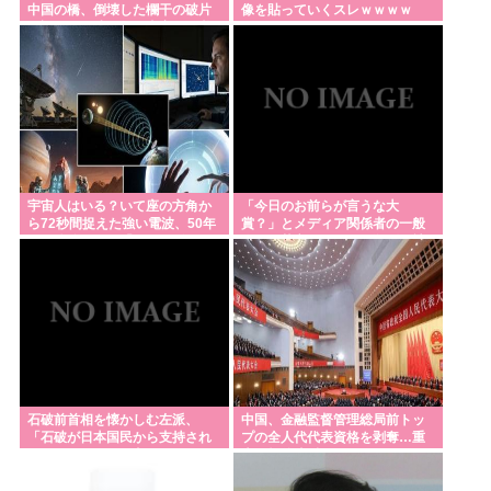
中国の橋、倒壊した欄干の破片
像を貼っていくスレｗｗｗｗ
パさん「難民を追い返す。そんな国でいいのか？入
を調べると凄まじい事実が発覚
して……
管法強行抗議！」
【ラグビー】日本代表、歴史的初勝利ならず…オー
ストラリアに逆転負け 8戦全敗
防衛白書の表紙は、なぜか笑顔の若者がアニメ風に
描かれ… 安保政策の大転換とのチグハグ感に戸惑い
宇宙人はいる？いて座の方角か
「今日のお前らが言うな大
の声
ら72秒間捉えた強い電波、50年
賞？」とメディア関係者の一般
間正体分からぬ「Wow！信号」
人への苦言にツッコミ殺到、被
米農家「流石にこんな値段じゃ、米作り辞める人、
災地の避難所でカメラ
出るんじゃないかなあ？？」
Powered by livedoor 相互RSS
石破前首相を懐かしむ左派、
中国、金融監督管理総局前トッ
「石破が日本国民から支持され
プの全人代代表資格を剥奪…重
まくっていた」と主張してしま
大な規律違反で！
うも……