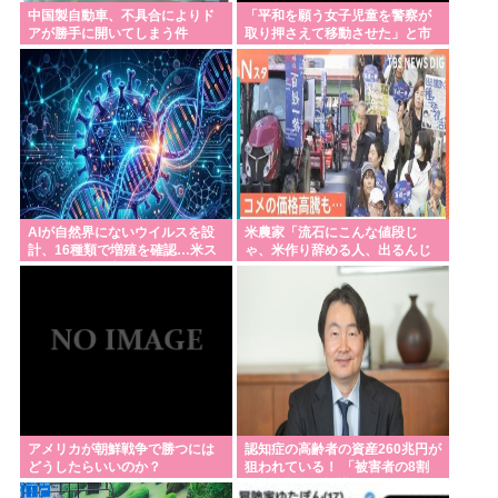
中国製自動車、不具合によりド
「平和を願う女子児童を警察が
アが勝手に開いてしまう件
取り押さえて移動させた」と市
民団体が告発、「児童……ど
こ？」とガチで困惑
AIが自然界にないウイルスを設
米農家「流石にこんな値段じ
計、16種類で増殖を確認…米ス
ゃ、米作り辞める人、出るんじ
タンフォード大！
ゃないかなあ？？」
アメリカが朝鮮戦争で勝つには
認知症の高齢者の資産260兆円が
どうしたらいいのか？
狙われている！ 「被害者の8割
がだまされた認識なし」