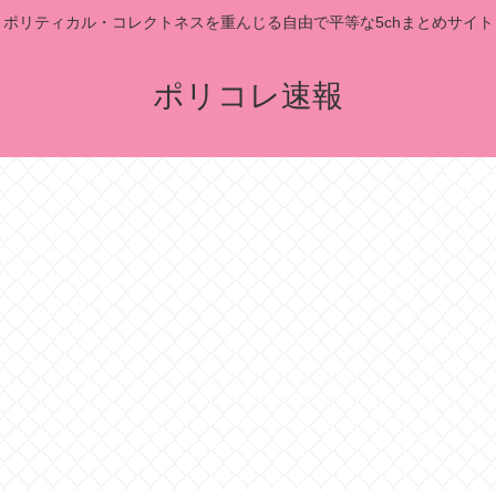
ポリティカル・コレクトネスを重んじる自由で平等な5chまとめサイト
ポリコレ速報