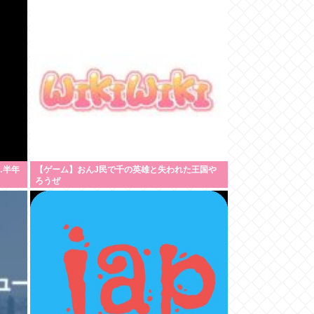
…半年
【ゲーム】おんJ民で千の英雄と失われた王国や
ろうぜ