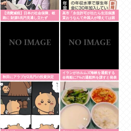
【消費減税】日本の社会保障、岐
高市「永住許可が出たら生活保護
路に 財源5兆円見通し立たず
貰おうなんて外国人が増えては困
る。日本人以上の水準のみ許可」
イランがホルムズ海峡を通航する
秋田にアラブが2兆円の投資決定
全商船に7%の通航料を課すと発表
した。トランプ大統領がイランを
攻撃する前は無料だった