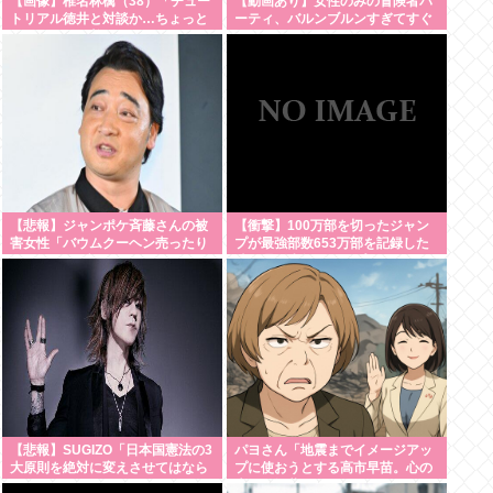
【画像】椎名林檎（38）「チュー
【動画あり】女性のみの冒険者パ
トリアル徳井と対談か…ちょっと
ーティ、バルンブルンすぎてすぐ
セクシーな服着ていくか」
男に狙われそう
【Pickup05154359】
【悲報】ジャンポケ斉藤さんの被
【衝撃】100万部を切ったジャン
害女性「バウムクーヘン売ったり
プが最強部数653万部を記録した
TikTokライブしててムカついたか
時の週刊少年ジャンプの面子がヤ
ら示談しなかっ
バすぎる
た」・・・・・・・・・
【悲報】SUGIZO「日本国憲法の3
パヨさん「地震までイメージアッ
大原則を絶対に変えさせてはなら
プに使おうとする高市早苗。心の
ない」
底から軽蔑します」