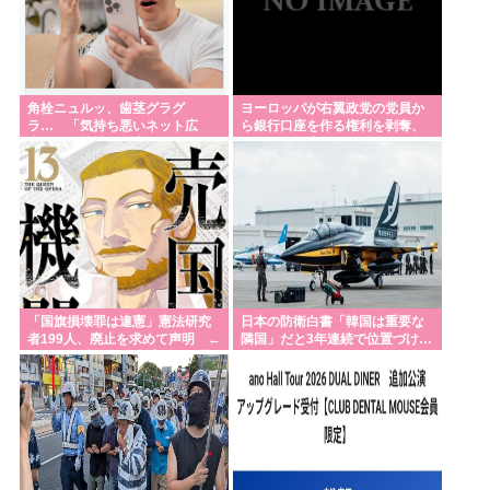
秋田にアラブが2兆円の投資決定
イランがホルムズ海峡を通航する全商船に7%の通航
料を課すと発表した。トランプ大統領がイランを攻
撃する前は無料だった
角栓ニュルッ、歯茎グラグ
ヨーロッパが右翼政党の党員か
ラ… 「気持ち悪いネット広
ら銀行口座を作る権利を剥奪、
高市首相記者会見「非核三原則を政策上の方針とし
告」への苦情が急増
そのせいで皮肉すぎる展開に突
入しており……
て堅持」
高市「外国人が増える日本で、永住権を与えられた
ら生活保護を貰うなんて人が増えては困る。日本人
以上の水準の人のみ許可します」
共産党「これは酷い…京都市でマイナンバーカード
「国旗損壊罪は違憲」憲法研究
日本の防衛白書「韓国は重要な
を持たない29万人がポイント給付事業から排除され
者199人、廃止を求めて声明 ←
隣国」だと3年連続で位置づけ…
た」
なら国旗破損して逮捕されて裁
韓国メディア！
判すれば
昭和からほとんど進化していない家電と言えば？
産経新聞、東北で新聞発行休止へ
Powered by livedoor 相互RSS