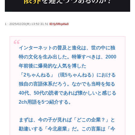
当にイライラする」
高市早苗さん、憧れのバンドを官邸に招き、自身の
1 : 2025/02/20(木) 13:52:31.51
ID:fy5RrpHa0
サイン入りドラム・スティックをプレゼントw
若くて美人なママと親友の淫らな行為内容を毎回聞
かされる「女神の加護を受けしママのサーガ」3巻 今
インターネットの普及と進化は、世の中に独
ガチで “ママ” ブーム来てるよな
特の文化を生み出した。特筆すべきは、2000
ポケカ資産が100万円超えた男の子www
年前後に爆発的な人気を博した
【高市動画】こういうオスガキってどうやったら産
「2ちゃんねる」（現5ちゃんねる）における
まれるの？
独自の言語体系だろう。なかでも当時を知る
中国のメスガキ、民度が終わりすぎてる
40代、50代の読者であれば懐かしいと感じる
2ch用語を5つ紹介する。
Powered by livedoor 相互RSS
まずは、今の子が見れば「どこの企業？」と
勘違いする「今北産業」だ。この言葉は「今