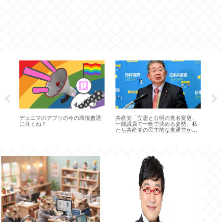
あ
デュエマのアプリの今の環境普通
共産党「立憲と公明の党名変更、
ケ
か
に良くね？
一部議員で一晩で決める姿勢。私
ヨ
たち共産党の民主的な党運営から
すると、なぜできるのか非常に疑
問」