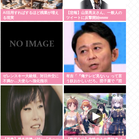
AI活用すればするほど残業が増え
【悲報】山里亮太さん、一般人の
る現実
ツイートに反撃開始www
ゼレンスキー大統領、対日外交に
有吉「『俺テレビ見ない』って言
不満か…大使らへ強化指示
う奴おかしいだろ。団子屋で『団
子食べない』って言うか？こっち
は芸人だぞ」