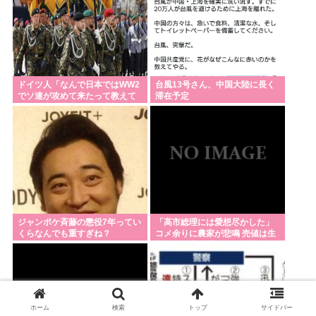
ドイツ人「なんで日本ではWW2
台風13号さん、中国大陸に長く
でソ連が攻めて来たって教えて
滞在予定
るの？先に中立条約を無視して
ソ連に侵略したのは日本でしょ
ジャンポケ斉藤の懲役7年ってい
「高市総理には愛想尽かした」
くらなんでも重すぎね？
コメ余りに農家が悲鳴 売値は生
産原価の半分以下に…肥料代や
燃料代は高騰「今年でやめる」
農家も
ホーム
検索
トップ
サイドバー