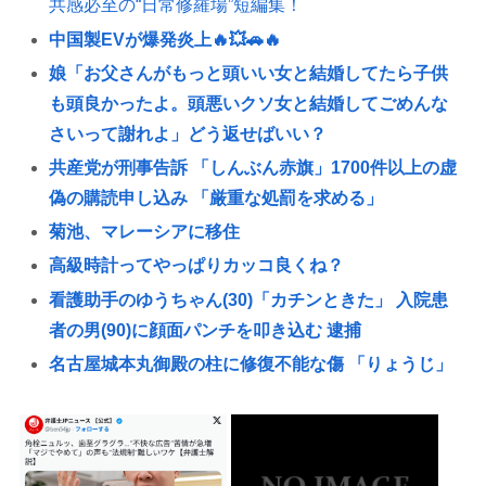
共感必至の“日常修羅場”短編集！
中国製EVが爆発炎上🔥💥🚗🔥
娘「お父さんがもっと頭いい女と結婚してたら子供
も頭良かったよ。頭悪いクソ女と結婚してごめんな
さいって謝れよ」どう返せばいい？
共産党が刑事告訴 「しんぶん赤旗」1700件以上の虚
偽の購読申し込み 「厳重な処罰を求める」
菊池、マレーシアに移住
高級時計ってやっぱりカッコ良くね？
看護助手のゆうちゃん(30)「カチンときた」 入院患
者の男(90)に顔面パンチを叩き込む 逮捕
名古屋城本丸御殿の柱に修復不能な傷 「りょうじ」
と「カイ」と彫られる
家賃値上がりで「シェアハウス」需要増。働き盛り
の男8人いれば一軒家暮らしも余裕で毎日楽しい