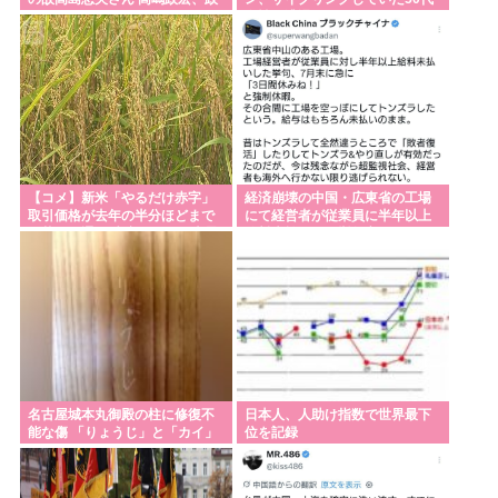
伸の母
女性に遭遇
【コメ】新米「やるだけ赤字」
経済崩壊の中国・広東省の工場
取引価格が去年の半分ほどまで
にて経営者が従業員に半年以上
下落の見通し 生産コストは上昇
給料未払いした挙句高飛び。工
場は空っぽに
名古屋城本丸御殿の柱に修復不
日本人、人助け指数で世界最下
能な傷 「りょうじ」と「カイ」
位を記録
と彫られる