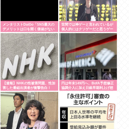
メンタリストDaiGo「SNS最大の
世間では神ゲーと言われているが
デメリットは口を開く価値がない
個人的にはクソゲーだと思うゲー
奴が発信できるようになったこ
ム挙げてけwww
と」
【速報】NHKの性被害問題、性加
円は年末149円へ、BofA予想修正
害した番組出演者が衝撃告白！
協調介入に加え日銀早期利上げ想
定