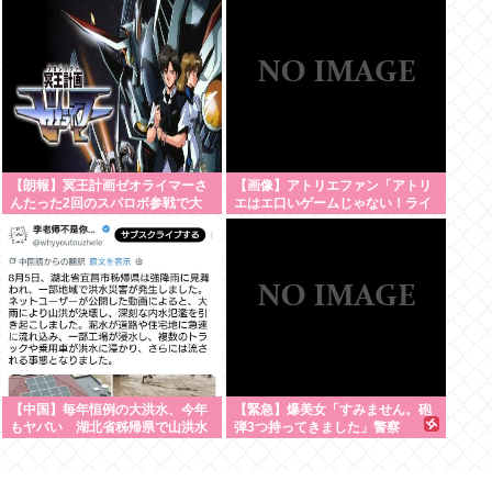
【朗報】冥王計画ゼオライマーさ
【画像】アトリエファン「アトリ
んたった2回のスパロボ参戦で大
エはエ口いゲームじゃない！ライ
人気ロボ作品に
ザを性的な目で見てる奴はにわ
か！」
【中国】毎年恒例の大洪水、今年
【緊急】爆美女「すみません。砲
もヤバい 湖北省秭帰県で山洪水
弾3つ持ってきました」警察
が市街地を直撃、工場浸水・車両
「！？」自衛隊「！？」→結果w
が次々流される
w w w w w w w