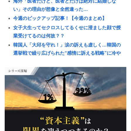
海外「医者だけど、医者とだけは絶対に結婚しな
い」その理由が想像と全然違った…
今週のピックアップ記事！【今週のまとめ】
女子大生ってセクロスしてるくせに澄ました顔で授
業受けてるのは何故？？
韓国人「大邱を守れ！」涙の訴えも虚しく…韓国の
選挙戦で繰り広げられた“感情に訴える戦略”に冷や
やかな
就活女子大生「マジでどうしよう。手取り20万超え
てて営業セコカン以外で転勤無しの会社ない」
ワイの上司がカラオケでT-BOLANばっかり歌うんや
が
Steamユーザー、ビデメモ16GBが主流に。まだ8GB
使ってるドアホの嫌儲民は反省文書いてね。
音楽愛好家「クラシック音楽のオーケストラはガラ
ガラなのに、ゲーム音楽のオーケストラは満員…本