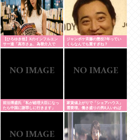
【ひろゆき他】Xのインフルエン
ジャンポケ斉藤の懲役7年ってい
サー達「高市さぁ、為替介入で
くらなんでも重すぎね？
我々の税金11兆円が消えた訳だけ
ど？？？」←こいつら
前泊博盛氏「私が総理大臣になっ
家賃値上がりで「シェアハウス」
たら中国に謝罪しに行きます」
需要増。働き盛りの男8人いれば
一軒家暮らしも余裕で毎日楽しい