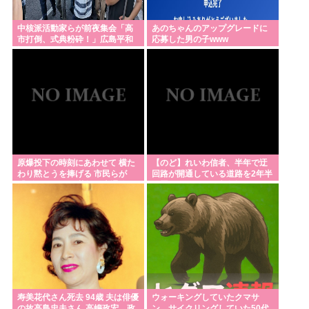
中核派活動家らが前夜集会「高
あのちゃんのアップグレードに
市打倒、式典粉砕！」広島平和
応募した男の子www
記念公園から隊列組みデモ行進
原爆投下の時刻にあわせて 横た
【のど】れいわ信者、半年で迂
わり黙とうを捧げる 市民らが
回路が開通している道路を2年半
「ダイ・イン」 札幌・大通公園
放置されていると印象操作して
しまう
寿美花代さん死去 94歳 夫は俳優
ウォーキングしていたクマサ
の故高島忠夫さん 高嶋政宏、政
ン、サイクリングしていた50代