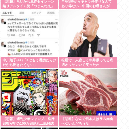
【悲報】ちいかわ原作セイレーン
早朝5時からキャラ弁作りなんて
編リアルタイム勢「つまんねえ」
あり得ない…中国のお母さんが
「ゴミ」「早く終われ」「ナガノ
「なぜ日本人はそんなにがんばる
に長編はムリ」www
の？」と不思議に思う理由
中川翔子(41)「Xはもう愚痴だらけ
松屋で一人寂しく牛丼啜ってる底
だから開きたくない」
辺オッサンいて笑ったわ
【悲報】週刊少年ジャンプ、発行
【悲報】なんで日本人はラム肉食
部数が初の100万部割れ…紙雑誌
べないんだろうな
の「100万部超」がゼロに