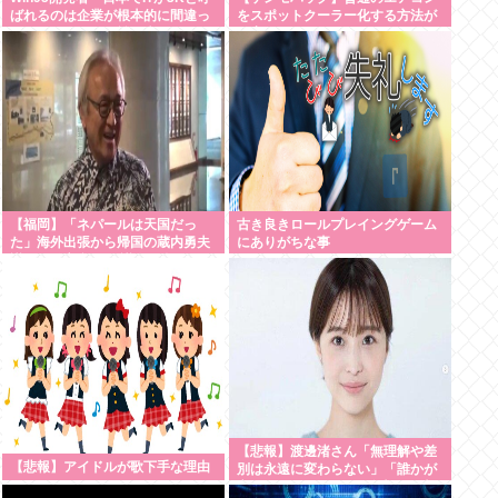
ばれるのは企業が根本的に間違っ
をスポットクーラー化する方法が
ている。次はAI敗戦が来る。口だ
発案される
けでこの国は何も学ばない」
【福岡】「ネパールは天国だっ
古き良きロールプレイングゲーム
た」海外出張から帰国の蔵内勇夫
にありがちな事
議長が発言 福岡県議会に姿見せる
“金銭授受”疑惑は第三者委員会設
置へ
【悲報】渡邊渚さん「無理解や差
【悲報】アイドルが歌下手な理由
別は永遠に変わらない」「誰かが
言わなければ」PTSD公表への決