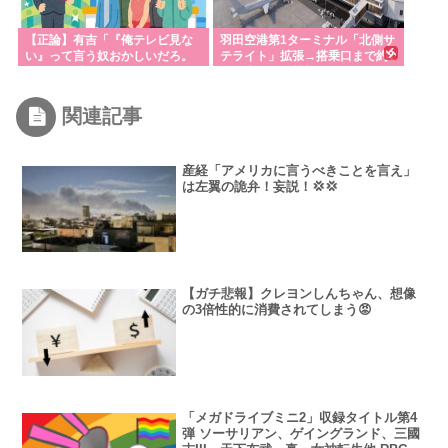
【正論】有吉「『俺テレビ見な
羽田空港第1ターミナル「北側サ
い』って言う奴おかしいだろ。
テライト」拡張→搭乗口まで約1
団子屋で『団子食べない』って
キロ歩かせる模様！
言うか？」
関連記事
産経「アメリカに言うべきことを言え」
は左翼の詭弁！妄説！💢💢
【ガチ悲報】クレヨンしんちゃん、想像
の3倍性的に消費されてしまう😡
「メガドライブミニ2」収録タイトル第4
弾 ソーサリアン、ゲイングランド、三國