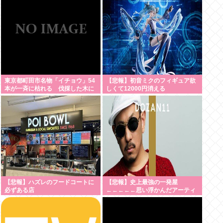
意・・・・・・・・・
東京都町田市名物「イチョウ」54
【悲報】初音ミクのフィギュア欲
本が一斉に枯れる 伐採した木に
しくて12000円消える
使った除草剤が根をつたったか
市は植え直しへ [8/5]
【悲報】ハズレのフードコートに
【悲報】史上最強の一発屋
必ずある店
←←←←←思い浮かんだアーティ
スト