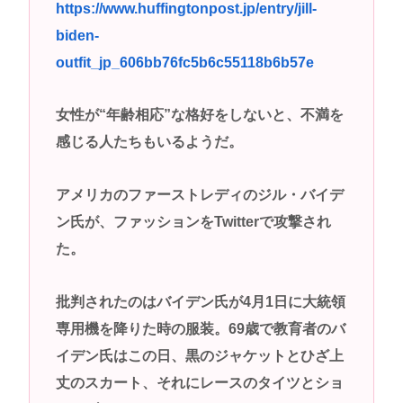
https://www.huffingtonpost.jp/entry/jill-
サイン入りドラム・スティックをプレゼントw
biden-
若くて美人なママと親友の淫らな行為内容を毎回聞
outfit_jp_606bb76fc5b6c55118b6b57e
かされる「女神の加護を受けしママのサーガ」3巻 今
ガチで “ママ” ブーム来てるよな
女性が“年齢相応”な格好をしないと、不満を
ポケカ資産が100万円超えた男の子www
感じる人たちもいるようだ。
【高市動画】こういうオスガキってどうやったら産
まれるの？
アメリカのファーストレディのジル・バイデ
中国のメスガキ、民度が終わりすぎてる
ン氏が、ファッションをTwitterで攻撃され
た。
Powered by livedoor 相互RSS
批判されたのはバイデン氏が4月1日に大統領
専用機を降りた時の服装。69歳で教育者のバ
イデン氏はこの日、黒のジャケットとひざ上
丈のスカート、それにレースのタイツとショ