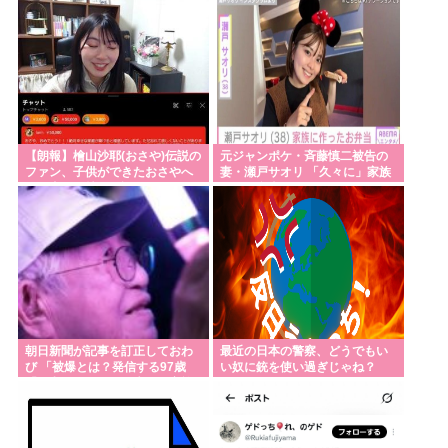
【朗報】檜山沙耶(おさや)伝説の
元ジャンポケ・斉藤慎二被告の
ファン、子供ができたおさやへ
妻・瀬戸サオリ 「久々に」家族
の正直な気持ちを語るwwwww
へのお弁当作り再開
朝日新聞が記事を訂正しておわ
最近の日本の警察、どうでもい
び 「被爆とは？発信する97歳
い奴に銃を使い過ぎじゃね？
「平和になったよ」失った家族
に伝えたい」