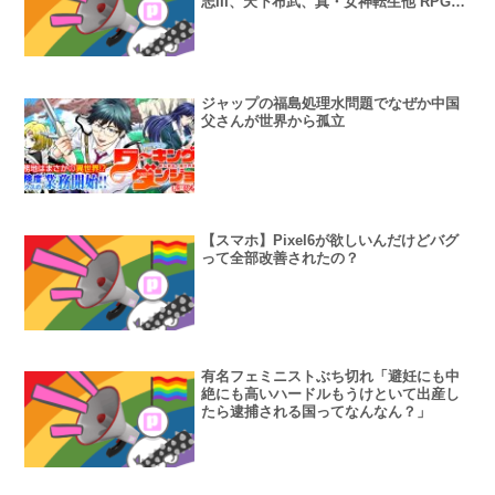
志III、天下布武、真・女神転生他 RPG・
SLGの名作多数
ジャップの福島処理水問題でなぜか中国
父さんが世界から孤立
【スマホ】Pixel6が欲しいんだけどバグ
って全部改善されたの？
有名フェミニストぶち切れ「避妊にも中
絶にも高いハードルもうけといて出産し
たら逮捕される国ってなんなん？」