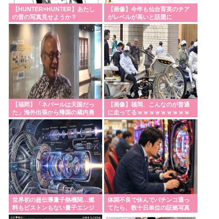
【HUNTER×HUNTER】あたし
【画像】今年も仙台育英のチア
の昔の写真見せようか？
がレベルが高いと話題に
【福岡】「ネパールは天国だっ
【画像】福岡、こんなのが普通
た」海外出張から帰国の蔵内勇
に走ってるｗｗｗｗｗｗｗｗｗ
夫議長が発言 福岡県議会に姿見
ｗｗｗｗｗｗｗｗｗｗｗｗｗｗ
せる “金銭授受”疑惑は第三者委
ｗｗｗｗｗｗｗｗ
員会設置へ
世界初の超伝導量子熱機関…燃
体調不良で休んでパチンコ通っ
料もピストンもない量子エンジ
てたら、数十日単位の証拠写真
ンが回った！
撮られて会社クビになった