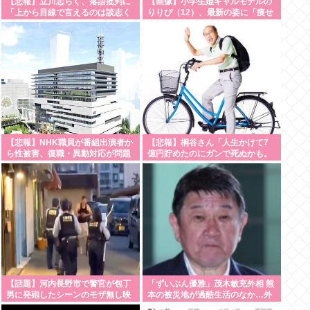
【悲報】立川志らく、落語批判に
【画像】小学生姫ギャルモデルの
「上から目線で言えるのは談志く
りりぴ（12）、最新の姿に「痩せ
らい」とピシャリ
すぎ」と心配の声
【悲報】NHK職員が番組出演者か
【悲報】桐谷さん「人生かけて7
ら性被害、復職・異動対応が問題
億円貯めたのにガンで死ぬかも。
に
もっと素直に遊べばよかった」
【話題】河内長野市で警官が包丁
「ずいぶん優雅」茂木敏充外相 熊
男に発砲したシーンのモザ無し映
本の被災地が過酷生活のなか…外
像が公開される。
遊先からの”コーヒーブレイク動