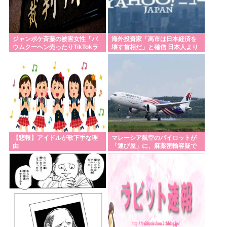
ジャンポケ斉藤の被害女性「バ
海外投資家「高市は日本経済を
ウムクーヘン売ったりTikTokラ
壊す首相だ」と確信 日本人より
イブしててムカついたから示談
先に気づいた海外投資家 円がゴ
しなかった」
ミ化している理由
【悲報】アイドルが歌下手な理
マレーシア航空のパイロットが
由
「運び屋」に、麻薬密輸容疑で
拘束…最高刑は死刑！