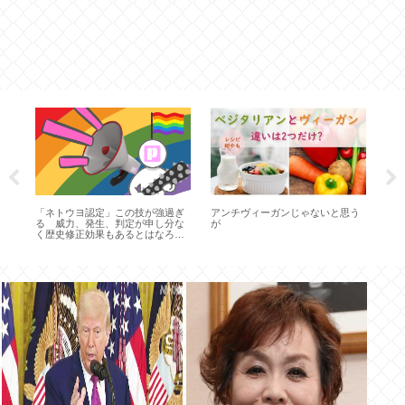
(ヽ
関)
る
ゃ
「ネトウヨ認定」この技が強過ぎ
アンチヴィーガンじゃないと思う
る 威力、発生、判定が申し分な
が
く歴史修正効果もあるとはなろう
もびっくり 厨技だろこれ…