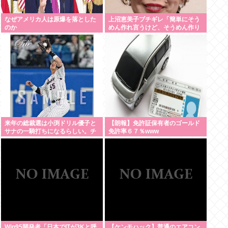
なぜアメリカ人は原爆を落とした
上沼恵美子ブチギレ「簡単にそう
のか
めん作れ言うけど、そうめん作り
て地獄なんよ 」
来年の総裁選は小渕ドリル優子と
【朗報】免許証保有者のゴールド
サナの一騎打ちになるらしい。チ
免許率６７％www
ョンモメンはどっちを応援する
の？
Win95開発者「日本でITが3Kと呼
【ケンモハック】普通のエアコン