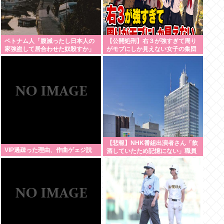
ベトナム人「腹減ったし日本人の
【公開処刑】右３が強すぎて周り
家強盗して居合わせた奴殺すか」
がモブにしか見えない女子の集団
www 【Pickup05153411】
【悲報】NHK番組出演者さん「飲
VIP過疎った理由、作曲ゲェジ説
酒していたため記憶にない」職員
さんへの性被害が発
覚・・・・・・・・・