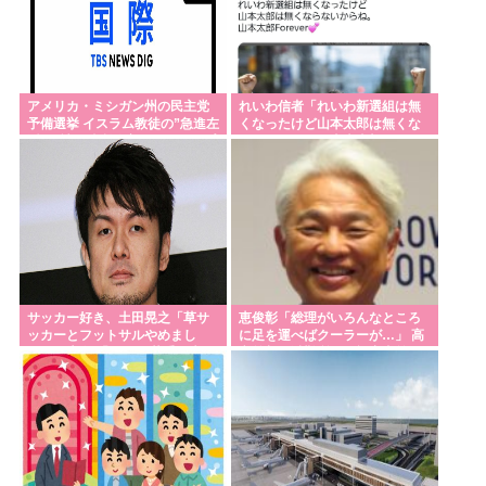
アメリカ・ミシガン州の民主党
れいわ信者「れいわ新選組は無
予備選挙 イスラム教徒の”急進左
くなったけど山本太郎は無くな
派”候補が勝利確実に⋯トランプ
らないからね。山本太郎Forever
氏は批判
」
サッカー好き、土田晃之「草サ
恵俊彰「総理がいろんなところ
ッカーとフットサルやめまし
に足を運べばクーラーが…」 高
た」と告白 「20代の若手が来る
市首相の避難所への視察直前に
んです。つまんなくて」
設置の指摘で