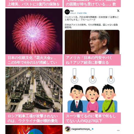
上晴美、バストに1億円の保険を
の困難が待ち受けている…」飲
朝日新聞が記事を訂正しておわび 「被爆とは？発信
かけた当時を振り返る「すごく
食店からは悲痛な声上がる 懸念
する97歳 「平和になったよ」失った家族に伝えた
不思議な感覚」
される”外食離れ” 中小農家は収
入の減少危惧「農家離れに拍車
い」
が…」
恵俊彰「総理がいろんなところに足を運べばクーラ
ーが…」 高市首相の避難所への視察直前に設置の指
摘で
アメリカ左傾化へ 社会主義のイスラム教徒がまた選
日本の伝統文化『花火大会』、
アメリカ「日本の円安ヤバく
この5年で4分の1が消滅してい
ね？アジア経済に影響出る
挙で勝ってしまう
た。「物価高」と「やりすぎた
し。」
中抜き」
結局、山上事変って日本史の教科書に載るのだろう
か？
「日本人の祖先はいったい何者なのか」 古代ゲノム
研究が解き明かす現代人・縄文人・渡来人の関係
高市早苗、明日8月6日に広島で何かするっぽい🥺
ロシア戦車工場が攻撃されない
スーツ着てるのに電車で何もし
ボクシング元世界王者・薬師寺保栄被告 養子縁組届
のは、ウクライナ側が標的優先
てない人のIQは79以下
順位は低いとは判断か？！
を偽造して提出した罪認める