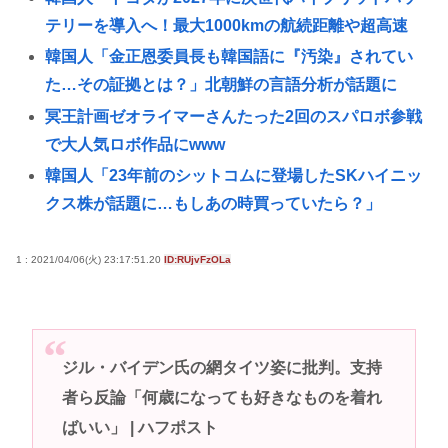
テリーを導入へ！最大1000kmの航続距離や超高速
韓国人「金正恩委員長も韓国語に『汚染』されてい
た…その証拠とは？」北朝鮮の言語分析が話題に
冥王計画ゼオライマーさんたった2回のスパロボ参戦
で大人気ロボ作品にwww
韓国人「23年前のシットコムに登場したSKハイニッ
クス株が話題に…もしあの時買っていたら？」
【画像】どえらい爆乳の高1JK、発見される
1 : 2021/04/06(火) 23:17:51.20
ID:RUjvFzOLa
ファイナルファンタジー4の最終メンバーとかいう最
高のチーム
名古屋大学生さん、いくらなんでも地元好きすぎな
模様ww
ジル・バイデン氏の網タイツ姿に批判。支持
許可なく高校生を運ぶ「白タク行為」82歳男を逮捕
者ら反論「何歳になっても好きなものを着れ
料金4000円→1000円と高校生に値切られる
ばいい」 | ハフポスト
高市早苗さん、憧れのバンドを官邸に招き、自身の