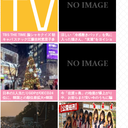
TBS THE TIME 脳シャキクイズ 朝
涼しい「冷感敷きパッド」を気に
キャバ スナック江藤吉村恵里子多
入った猫さん、”友達”をヨイショ
田成美安住紳一郎小沢光葵古田敬
ヨイショとご招待、毛づくろいで
郷
おもてなし
日本の1人当たりGDPがOECD24
今「佐渡ヶ島」の地価が爆上がり
位に、韓国との順位差拡大=韓国
中、お前らまだ安い今のうちに騙
ネット「日本は止まっている」
されたと思って買っとけ！