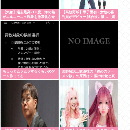
【気象】過去最高21.0度、海の熱
【高校野球】甲子園初・女性の審
がエルニーニョ現象を激甚化させ
判員がデビュー 試合後に涙…「嬉
る理由
しい気持ちと絶対失敗しちゃいけ
ない、それだけでした」
ちょっとムラムラするくらいのゲ
医師解説…飲酒後の「締めのラー
ーム作ってる
メン欲」の原因は？ 脳の錯覚と真
実 [8/5]