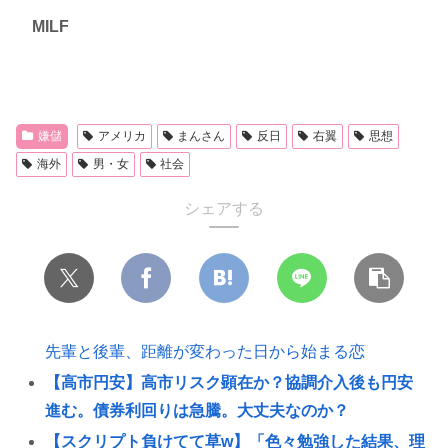
MILF
嫌儲
アメリカ
まんさん
反日
右翼
思想
海外
男・女
社会
シェアする
先輩と後輩、距離が変わった日から始まる恋
【高市円安】高市リスク顕在か？協調介入後も円安
進む。債券利回りは急騰。大丈夫なのか？
【スクリプト負けてて草w】「色々勉強した結果、理