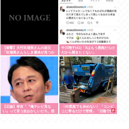
画”に寄せられる疑問の声
【衝撃】大竹玖瑠美さんの叔父
中川翔子(41)「Xはもう愚痴だらけ
「玖瑠美さんらしき遺体が見つか
だから開きたくない」
った」玖瑠美さんの母「ギャー
！！ 」
【正論】有吉「『俺テレビ見な
〈40度超でも休めない〉「コンビ
い』って言う奴おかしいだろ。団
ニに寄るだけで苦情」「日陰で休
子屋で『団子食べない』って言う
むとサボり」ごみ収集員を追い詰
か？こっちは芸人だぞ」
める“周囲の目”