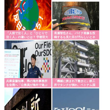
Powered by livedoor 相互RSS
「人前で泣く人」と「ひとりで
長瀬智也さん、バイク画像を投
泣く人」の違いとは？ 宇都宮大
稿するも見た目が汚らしいとネ
学共同教育学部
ットの女性たちから批判…謝罪
兵庫斎藤知事、県の海外事務所
「機械に挟まれ下敷きに」鉄工
を全廃へ「公務員が海外で遊ぶ
所でタンクが倒れ、ベトナム国
ためにあるだけ」
籍の作業員が下敷きになり死亡