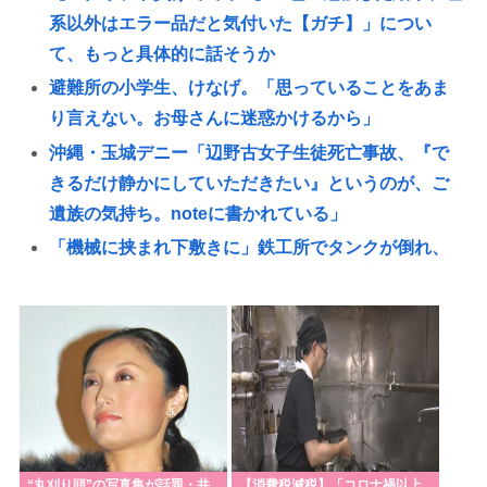
系以外はエラー品だと気付いた【ガチ】」につい
て、もっと具体的に話そうか
避難所の小学生、けなげ。「思っていることをあま
り言えない。お母さんに迷惑かけるから」
沖縄・玉城デニー「辺野古女子生徒死亡事故、『で
きるだけ静かにしていただきたい』というのが、ご
遺族の気持ち。noteに書かれている」
「機械に挟まれ下敷きに」鉄工所でタンクが倒れ、
ベトナム国籍の作業員が下敷きになり死亡
【徹底議論】一度使ったフリーザーバッグって洗っ
て再利用するよな？
【ケンモハック】普通のエアコンをスポットクーラ
ー化する方法が発案される
鈴木紗理奈（49）「ボランティアはもちろんだが、
今熊本へ旅行に行くことも支援になる」
“丸刈り頭”の写真集が話題・井
【消費税減税】「コロナ禍以上