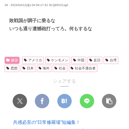
26 : 2024/04/12(金) 04:56:17.61
ID:Q85VCLlg0
敗戦国が調子に乗るな
いつも通り遺憾砲打ってろ。何もするな
嫌儲
アメリカ
ケンモメン
中国
反日
台湾
思想
日本
海外
社会
社会不適合者
シェアする
共感必至の“日常修羅場”短編集！