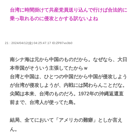
台湾に時間掛けて共産党員送り込んで行けば合法的に
乗っ取れるのに侵攻とかする訳ないよね
21 : 2024/04/12(金) 04:25:47.17
ID:ZP87vo3b0
南シナ海は元から中国のものだから。なぜなら、大日
本帝国がそういう主張してたからｗ
台湾と中国は、ひとつの中国だから中国が侵攻しよう
が台湾が侵攻しようが、内戦には関わらんことだな。
尖閣は本来、台湾のものだろ。1972年の沖縄返還直
前まで、台湾人が使ってた島。
結局、全てにおいて「アメリカの難癖」としか言え
ん。