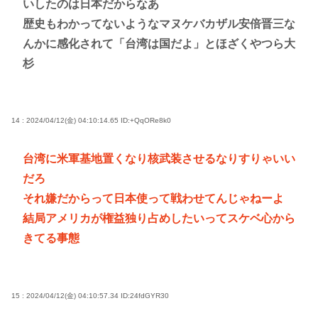
いしたのは日本だからなあ
歴史もわかってないようなマヌケバカザル安倍晋三な
んかに感化されて「台湾は国だよ」とほざくやつら大
杉
14 : 2024/04/12(金) 04:10:14.65
ID:+QqORe8k0
台湾に米軍基地置くなり核武装させるなりすりゃいい
だろ
それ嫌だからって日本使って戦わせてんじゃねーよ
結局アメリカが権益独り占めしたいってスケベ心から
きてる事態
15 : 2024/04/12(金) 04:10:57.34
ID:24fdGYR30