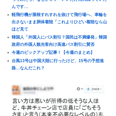
んです…
軽飛行機が屋根すれすれを抜けて飛行場へ、車輪を
出さないまま胴体着陸「これよりひどい着陸なら山
ほど見て
韓国人「外国人にバス割引？国民は不満爆発」韓国
政府の外国人観光客向け高速バス割引に賛否
今週のピックアップ記事！【今週のまとめ】
台風13号は中国大陸に行ったけど、15号の予想進
路…なんだこれ？
ワイ、マジで小学生、初VIP
韓国人「41歳ロナウド、ポルトガル黄金世代の救世
主か足枷か」と話題に
【再評価】ニューメタル・オルタナメタル=ラウドロ
ック（和製英語）がZに刺さってるらしい。お前らが
キッズの頃好きだったバンドは何？