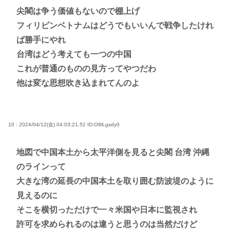
尖閣は争う価値もないので棚上げ
フィリピンベトナムはどうでもいいんで戦争したけれ
ば勝手にやれ
台湾はどう考えても一つの中国
これが普通のものの見方ってやつだわ
他は変な思想吹き込まれてんのよ
10 : 2024/04/12(金) 04:03:21.52
ID:O9lLgsdy0
地図で中国本土から太平洋側を見ると尖閣 台湾 沖縄
のラインって
大きな湾の延長の中国本土を取り囲む防波堤のように
見えるのに
そこを横切っただけで一々米国や日本に監視され
許可を求められるのは違うと思うのは当然だけど