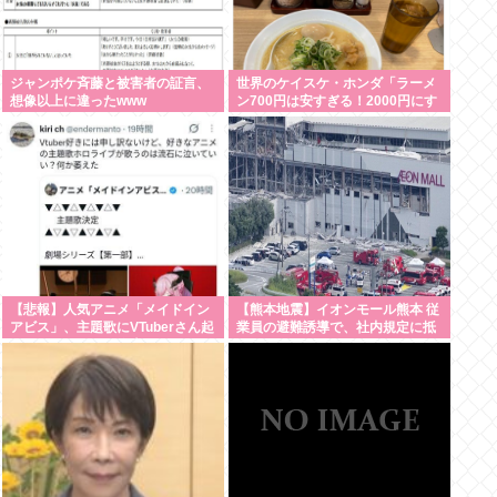
ジャンポケ斉藤と被害者の証言、
世界のケイスケ・ホンダ「ラーメ
想像以上に違ったwww
ン700円は安すぎる！2000円にす
るべき」
【悲報】人気アニメ「メイドイン
【熊本地震】イオンモール熊本 従
アビス」、主題歌にVTuberさん起
業員の避難誘導で、社内規定に抵
用でまたまたまた炎上www
触か