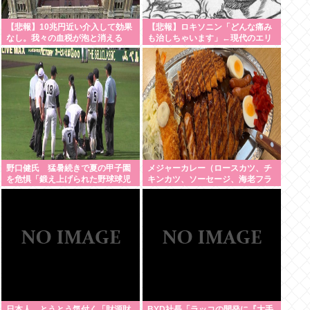
【悲報】10兆円近い介入して効果
【悲報】ロキソニン「どんな痛み
なし。我々の血税が泡と消える
も治しちゃいます」←現代のエリ
クサーやろ…
野口健氏 猛暑続きで夏の甲子園
メジャーカレー（ロースカツ、チ
を危惧「鍛え上げられた野球球児
キンカツ、ソーセージ、海老フラ
でも、危ないのではないかな」
イ、ゆで卵）ケンモメンなら余裕
でペロリだろ？
日本人、とうとう気付く「財源財
BYD社長「ラッコの開発に『大手