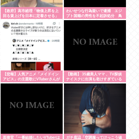
【政府】高市総理「物価上昇を上
わいせつな行為疑いで逮捕 エジ
回る賃上げを日本に定着させる」
プト国籍の男性を不起訴処分 鳥
国家公務員月給3.51%増へ 人事院
取地検 [8/8]
の勧告を受け
【悲報】人気アニメ「メイドイン
【動画】 35歳美人ママ 、TV探偵
アビス」の主題歌にVTuberさんが
ナイスクに出演も老けすぎている
起用されてまたまたまた炎上、も
48歳だろと誹謗中傷
う何回目だよ…
面接官「一番結婚したいVTuberは
ガチ底辺「空調服ってけっこう値