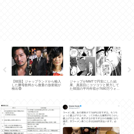
な
【韓国】ジャップランドから輸入
ジャップがMMTで円安にした結
共
ョ
した酵母飲料から微量の放射能が
果、真面目にコツコツと努力して
区
検出😨
た韓国の平均年収が7680万ウォン
と
（820万円）になってしまう