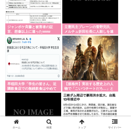
ジャンポケ斉藤と被害者の証
立憲民主ブレーンの菅野完氏、
言、想像以上に違ったwww
メルチュ折田社長に人殺しを連
呼
早稲田大学「学生の皆さん、近
【規格外】実在する歴史上の人
隣飲食店での無銭飲食はやめて
物で「こいつチートだろ…」と
ください」
思った奴あげてけ
ホーム
検索
トップ
サイドバー