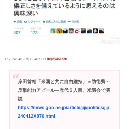
商業施設でいきなり"ラリアット" 面識ない女子中学
生の顎を右腕で殴打 22歳女性を暴行容疑で逮捕
京大付属医の医療ミスこわすぎるな
高市早苗さん、憧れのバンドを官邸に招き、自身の
サイン入りドラム・スティックをプレゼントw
若くて美人なママと親友の淫らな行為内容を毎回聞
かされる「女神の加護を受けしママのサーガ」3巻 今
1 : 2024/04/12(金) 03:40:51.81
ID:gey3KTd20
ガチで “ママ” ブーム来てるよな
ポケカ資産が100万円超えた男の子www
岸田首相「米国と共に自由維持」＝防衛費・
【高市動画】こういうオスガキってどうやったら産
反撃能力アピール―歴代５人目、米議会で演
まれるの？
説
中国のメスガキ、民度が終わりすぎてる
https://news.goo.ne.jp/article/jiji/politics/jiji-
240412X876.html
Powered by livedoor 相互RSS