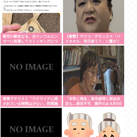
暇空の親友なる、女インフルエン
【衝撃】マツコ・デラックス「バ
サーに粘着してストッキングにつ
スタオル、何日使う？」に驚がく
いて語りだし嫌儲卿として格を見
の答え「今日は全部、本当のこと
せつける
言うわ」
軍事アナリスト「ウクライナに残
「非常に残念」高市総理と面会決
されている時間は少ない。民間施
定も…発言不可、握手のみ 8月9日
設テロではなくプランBやプランC
長崎の被爆体験者「何のために」
を発動すべき」