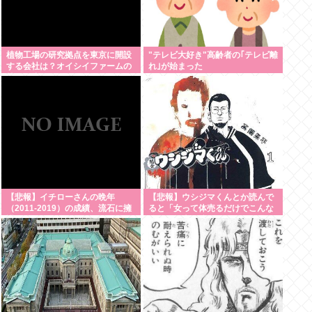
植物工場の研究拠点を東京に開設
"テレビ大好き"高齢者の｢テレビ離
する会社は？オイシイファームの
れ｣が始まった
技術と注目ポイント
【悲報】イチローさんの晩年
【悲報】ウシジマくんとか読んで
（2011-2019）の成績、流石に擁
ると「女って体売るだけでこんな
護できないwww
簡単に数十万稼げんの？」と思う
んやが