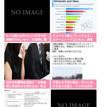
8～13歳の少年19人に自宅で性
アメリカで最もプレイされてい
的暴行やわいせつ、31歳男に懲
るゲームハードはどれか。調査
役15年
の結果は…（答えはPS5が1位で
す）
辺野古転覆事故遺族が「全容解
中国人の子供が溺れ、周りに助
明と再発防止を求める会」設立
けを乞う父親と、スマホを向け
継続的に活動するためと説明
てインプレ稼ぎの見物人