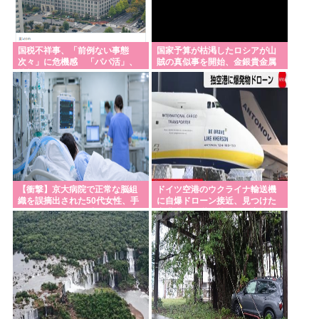
がりの女性に連絡先書いた紙渡すよ
中国ガチでブチ切れてる模様、レアアース高市🇯🇵
への輸出50%減トランプ🇺🇸への輸出も3割減
国税不祥事、「前例ない事態
国家予算が枯渇したロシアが山
次々」に危機感 「パパ活」、
賊の真似事を開始、金銀貴金属
「教職員の働き方改革は大事だが」吉村知事が危機
情報漏えいも
じゃなくて自動車とかってとこ
ろがリアリティあ
感 学力テスト結果が全教科で「平均以下」
【広島】廿日市の中学野球部員死亡事故 書類送検の
医師、別人のCT画像で診察した疑い 頭部出血に気づ
かなかった可能性
悪夢の民主党政権、移民の数を減らしていた事が判
明www
【衝撃】京大病院で正常な脳組
ドイツ空港のウクライナ輸送機
織を誤摘出された50代女性、手
に自爆ドローン接近、見つけた
「竣工1年半」韓国・仁川の新築マンションで外壁テ
足も動かせず自発呼吸もできな
空港職員が蹴り落とす…高性能
い重篤状態に…
プラスチック爆弾
ラスが落下
吉村知事「子どもの学力テストが全教科平均点以
下…教師は働き方改革とか言ってないでどうにかし
ろ」
【イオンモール熊本】従業員の避難誘導で、社内規