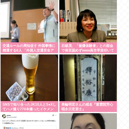
い」
交通ルールの周知促す 外国事情に
石破茂、「被爆体験者」との面会
精通する6人 「外国人交通安全ア
で発言認めずwww高市早苗叩いて
ドバイザー」に委嘱 埼玉県警 「1
たケンモメンは革肉なもんだねえ
件でも悲惨な事故を減らす」
～w
SNSで知り合ったJK10人とS●Xし
美輪明宏さんの戒名『紫雲院芳心
てハメ撮り770本撮ったイケメン
唱永日宏居士』
逮捕www