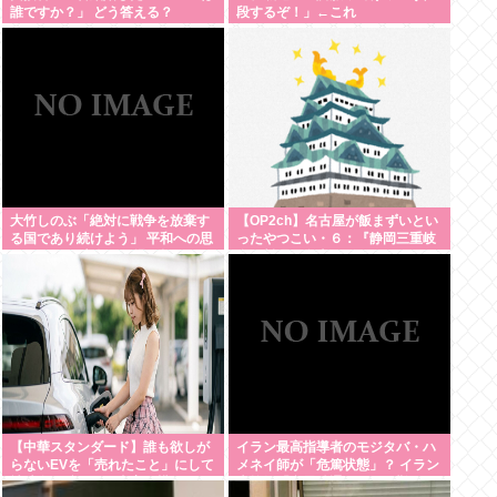
誰ですか？」 どう答える？
段するぞ！」←これ
大竹しのぶ「絶対に戦争を放棄す
【OP2ch】名古屋が飯まずいとい
る国であり続けよう」 平和への思
ったやつこい・６：『静岡三重岐
いをつづる 広島に原爆が投下され
阜の料理は名古屋飯みたいなもん
てから81年 #芸能 | 沖縄は中国領
やろ？』：・：『名古屋の観光地
土と主張されたら
一覧』【名古屋以外】
【中華スタンダード】誰も欲しが
イラン最高指導者のモジタバ・ハ
らないEVを「売れたこと」にして
メネイ師が「危篤状態」？ イラン
補助金を騙し取る事案が横行
大統領「意思疎通はかなり難し