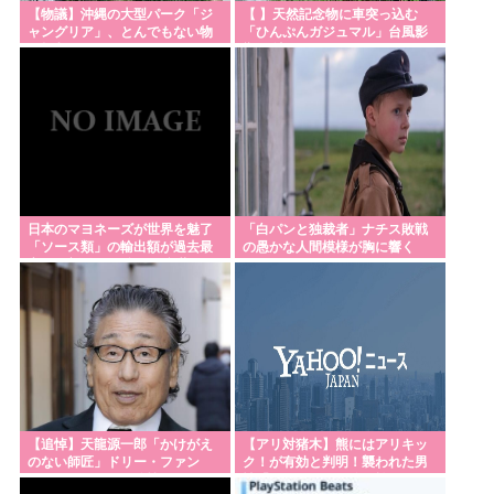
【物議】沖縄の大型パーク「ジ
【 】天然記念物に車突っ込む
定に抵触か
ャングリア」、とんでもない物
「ひんぷんガジュマル」台風影
を投入してしまう！！！！！
響か 沖縄
Powered by livedoor 相互RSS
日本のマヨネーズが世界を魅了
「白パンと独裁者」ナチス敗戦
「ソース類」の輸出額が過去最
の愚かな人間模様が胸に響く
高を更新 人気の裏には卵黄のコ
ク アメリカでは”日本風”が誕生
【追悼】天龍源一郎「かけがえ
【アリ対猪木】熊にはアリキッ
のない師匠」ドリー・ファン
ク！が有効と判明！襲われた男
ク・ジュニアさん追悼
性「アリキックで追っ払った」