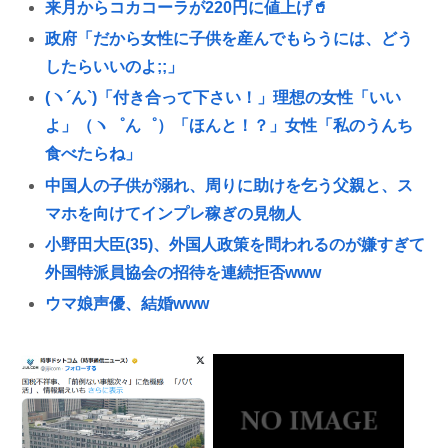
来月からコカコーラが220円に値上げ🥤
政府「だから女性に子供を産んでもらうには、どう
したらいいのよ;;」
(ヽ´ん`)「付き合って下さい！」理想の女性「いい
よ」（ヽ゜ん゜）「ほんと！？」女性「私のうんち
食べたらね」
中国人の子供が溺れ、周りに助けを乞う父親と、ス
マホを向けてインプレ稼ぎの見物人
小野田大臣(35)、外国人政策を問われるのが嫌すぎて
外国特派員協会の招待を連続拒否www
ウマ娘声優、結婚www
「黒人のチンポに惹かれて結婚したんだろ」ケニア
人男性と結婚した日本人女性（31）に”誹謗中傷”殺
到
彼女があまりにできないからイオンモールで通りす