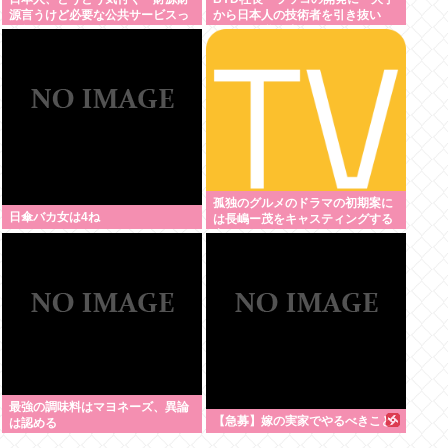
源言うけど必要な公共サービスっ
から日本人の技術者を引き抜い
て無くね？」
た』って噂は嘘。開発チームに日
本人は0人です」
孤独のグルメのドラマの初期案に
日傘バカ女は4ね
は長嶋ー茂をキャスティングする
案もあった←これ
最強の調味料はマヨネーズ、異論
【急募】嫁の実家でやるべきこと
は認める