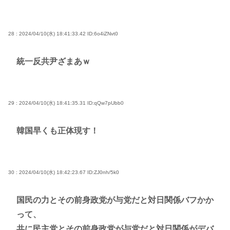
28 : 2024/04/10(水) 18:41:33.42
ID:6o4iZNvt0
統一反共尹ざまあｗ
29 : 2024/04/10(水) 18:41:35.31
ID:qQw7pUbb0
韓国早くも正体現す！
30 : 2024/04/10(水) 18:42:23.67
ID:ZJ0nh/5k0
国民の力とその前身政党が与党だと対日関係バフかか
って、
共に民主党とその前身政党が与党だと対日関係がデバ