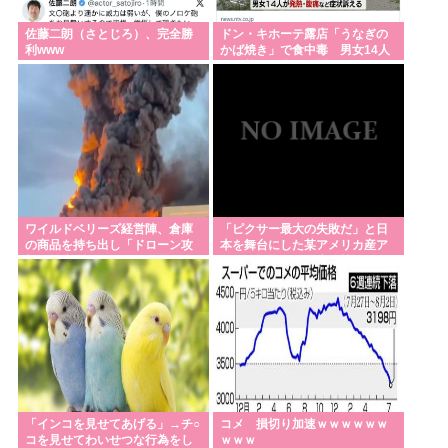
ライフとかマルエツとか、特に何の取り柄もないス
ーパーが東京でデカい顔してるの不思議だよな、普
佐藤二朗（さとじろ）、完全勝
ドン・キホーテ露店「うなぎの
利www
かば焼き」で食中毒 男女14人
通OK行くだろ
が発熱や腹痛など訴え…サルモ
ネラ属の菌検出
ワイ、金無し、女無し、髪無し、身長無し、知能無
し、友達無し、若さ無し、職歴無し、やる気無し
天気予報「暦の上では今日から秋です☺」天国の安
倍さん「馬鹿みたいな暦だな」
何で日本人は「聖」と「性」を同じ発音にしたの？
ワイルドベリーズ経営陣、倉庫
「ピクサー最大の失敗だ」と日
の商品を持ち出し「ドローン攻
本を舞台にした某アメリカ産ア
撃で焼失した」として処理…ロ
ニメが話題に、日本と韓国の両
Powered by livedoor 相互RSS
シア当局が捜査！
方に失礼すぎるわ
「インコを見せてあげる」→チ○
コメ 損切り加速ｗｗｗｗｗｗ
コを見せてわいせつな行為をし
ｗｗｗ