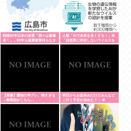
戦後80年日本の老害「我々は被爆
人類「AIで未来を良くする！」米
者！」←80年も健康被害何もなき
「自然界に存在しないウイルスを
ゃ健常者やろ
設計増殖に成功」技術が進む程自
ら破滅要因を増やす愚種
【画像】愛知の半グレ、怖すぎる
明日からお盆休みだけどみんなど
→御尊顔がこちら…
こ行く予定か決めた？ ‍♂ ☀