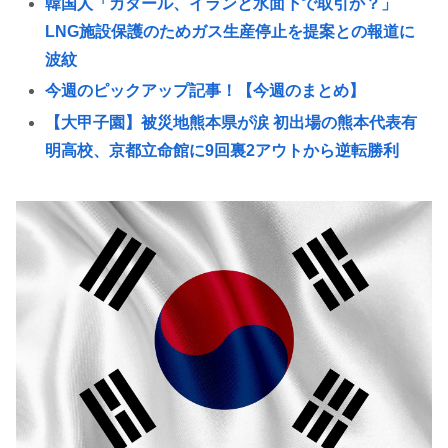
韓国人「カタール、イランと水面下で取引か？」
LNG施設保護のためガス生産停止を提案との報道に
波紋
今週のピックアップ記事！【今週のまとめ】
【大甲子園】被災地熊本県が涙 初出場の熊本代表有
明高校、京都立命館に9回裏2アウトから逆転勝利
X「B’z、ミスチル、サザン、ドリカム、スピッツが
まだ現役なの凄いよな。今の歌手が30年後にやれて
るだろうか？」
韓国人「半導体スーパーサイクルが始まったと？」
「また個人投資家を煽ってるのか」大手証券会社の
強気な見
女子高生がプロ野球選手を目指す漫画、ついに発見
される その名も「ゆーあーすらっがー」
マーベルの新作格ゲー、俺ちゃんことデッドプール
(CV子安武人)が安定のやりたい放題で話題に