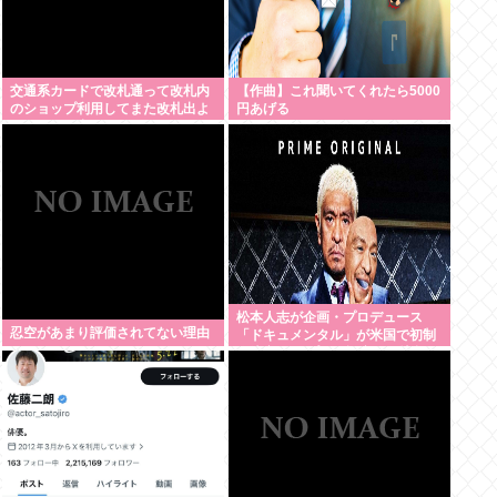
交通系カードで改札通って改札内
【作曲】これ聞いてくれたら5000
のショップ利用してまた改札出よ
円あげる
うとしたら出られなくてワロタ
松本人志が企画・プロデュース
忍空があまり評価されてない理由
「ドキュメンタル」が米国で初制
作決定 シンプルな設定に国境超え
た支持