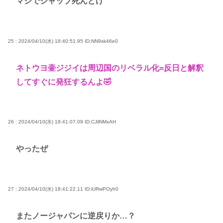
マジでジャップ死んどけ
25 : 2024/04/10(水) 18:40:51.95
ID:NN9sk46e0
ネトウヨ壷ジジイは周辺国のリベラル化=反日と解釈
してすぐに発狂するんよ🤣
26 : 2024/04/10(水) 18:41:07.09
ID:CJilNMxAH
やったぜ
27 : 2024/04/10(水) 18:41:22.11
ID:iURwPOyh0
またノージャパンに逆戻りか…？