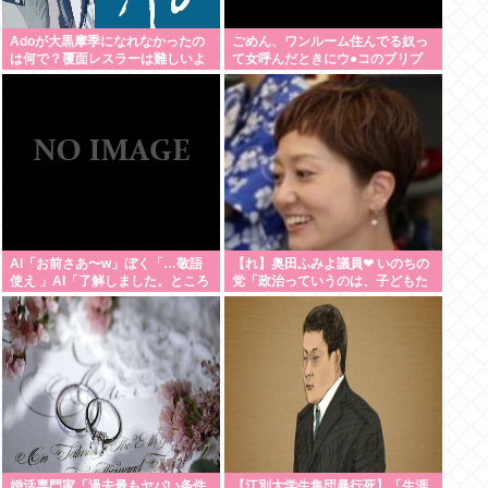
Adoが大黒摩季になれなかったの
ごめん、ワンルーム住んでる奴っ
は何で？覆面レスラーは難しいよ
て女呼んだときにウ●コのブリブ
ね
リ音どうしてんの？？
AI「お前さあ〜w」ぼく「…敬語
【れ】奥田ふみよ議員❤‍ いのちの
使え 」AI「了解しました。ところ
党「政治っていうのは、子どもた
でお前はどう思いますか？」 これ
ちに「いのち」を繋いでいくため
にあるんだよ。」
婚活専門家「過去最もヤバい条件
【江別大学生集団暴行死】「生涯