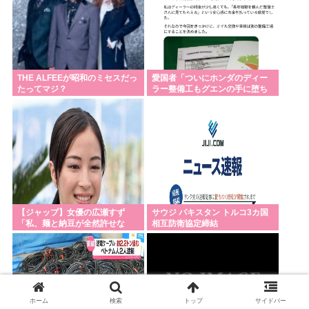
THE ALFEEが昭和のミセスだっ
愛国者「ついにホンダのディー
たってマジ？
ラー整備工もグエンの手に堕ち
ました。二度と行きません 」
【ジャップ】女優の広瀬すず
サウジ パキスタン トルコ3カ国
「私、麺と納豆が全然許せな
相互防衛協定締結
い。私、麺と納豆が全然許せな
い 」
ホーム
検索
トップ
サイドバー