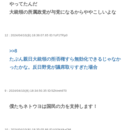
やってたんだ
大統領の所属政党が与党になるからややこしいよな
12 : 2024/04/10(水) 18:36:07.65
ID:YzF1TPjz0
>>8
たぶん親日大統領の拒否権すら無効化できるじゃなか
ったかな。反日野党が議席取りすぎた場合
9 : 2024/04/10(水) 18:34:50.35
ID:5ZhImh6T0
僕たちネトウヨは国民の力を支持します！
10 : 2024/04/10(水) 18:35:05.86
ID:VXSkYAaOM