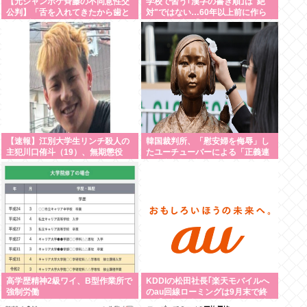
【元ジャンポケ斉藤の不同意性交
学校で習う｢漢字の書き順｣は"絶
公判】「舌を入れてきたから歯と
対"ではない…60年以上前に作ら
口でブロック」「『台本が飛んで
れた文部省の｢手びき｣が基準とな
しまうからやめてください』と拒
ったワケ
絶」被害女性は断固として「不同
意」主張
【速報】江別大学生リンチ殺人の
韓国裁判所、「慰安婦を侮辱」し
主犯川口侑斗（19）、無期懲役
たユーチューバーによる「正義連
の名誉毀損」認める
高学歴精神2級ワイ、B型作業所で
KDDIの松田社長｢楽天モバイルへ
強制労働
のau回線ローミングは9月末で終
了｣｢一部過疎エリアでは期間限定