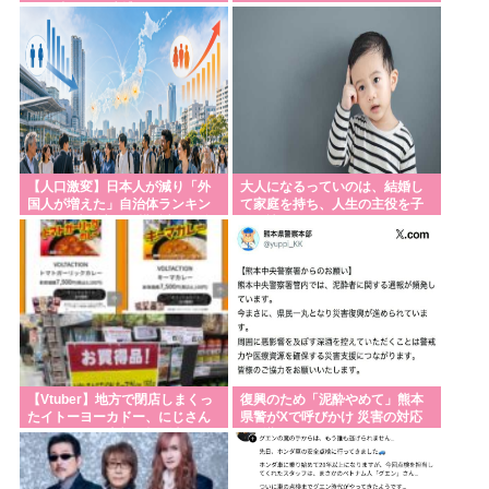
た75歳の男を逮捕
【人口激変】日本人が減り「外
大人になるっていのは、結婚し
国人が増えた」自治体ランキン
て家庭を持ち、人生の主役を子
グ、1位大阪市 2位横浜市 3位名
供に譲るってことなんだよね
古屋市 4
【Vtuber】地方で閉店しまくっ
復興のため「泥酔やめて」熊本
たイトーヨーカドー、にじさん
県警がXで呼びかけ 災害の対応
じのカレーを半額で投げ売りす
に影響
る【仕入れ担当無能】