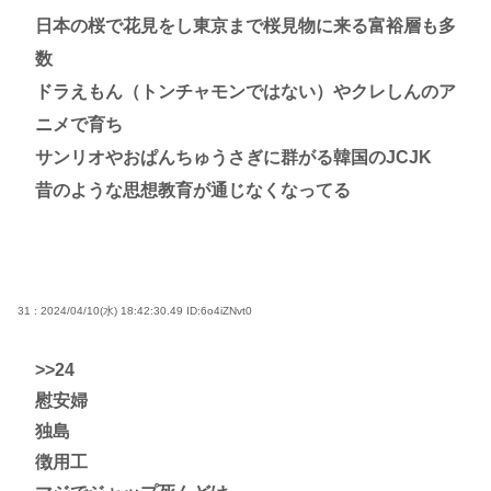
日本の桜で花見をし東京まで桜見物に来る富裕層も多
数
ドラえもん（トンチャモンではない）やクレしんのア
ニメで育ち
サンリオやおぱんちゅうさぎに群がる韓国のJCJK
昔のような思想教育が通じなくなってる
31 : 2024/04/10(水) 18:42:30.49
ID:6o4iZNvt0
>>24
慰安婦
独島
徴用工