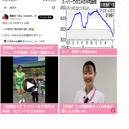
で継続｣
学歴煽りYouTuberの wakatteTV
コメ 損切り加速www
さん、大学教授に正論で論破され
たので信者ファンネルに冷笑させ
るしかなす術がなくなる
【動画あり】ラグビー女子選手の
【悲報】なぜ看護師さんは性格が
肉体、セクシーすぎるwww
悪い人が多いの
か？・・・・・・・・・