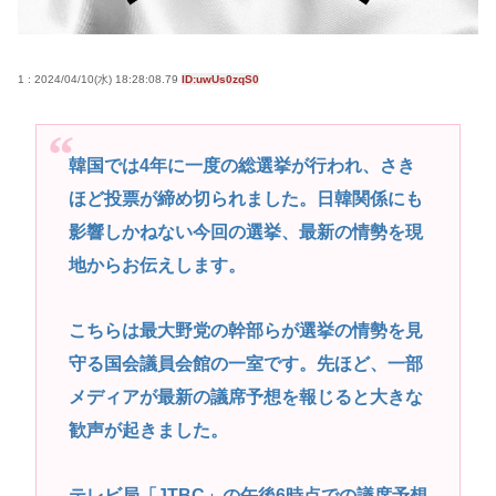
最近のJKってマジですぐヤレるな。頭おかしいんじ
ゃないの
1 : 2024/04/10(水) 18:28:08.79
ID:uwUs0zqS0
高市早苗さん、憧れのバンドを官邸に招き、自身の
サイン入りドラム・スティックをプレゼントw
若くて美人なママと親友の淫らな行為内容を毎回聞
韓国では4年に一度の総選挙が行われ、さき
かされる「女神の加護を受けしママのサーガ」3巻 今
ほど投票が締め切られました。日韓関係にも
ガチで “ママ” ブーム来てるよな
影響しかねない今回の選挙、最新の情勢を現
ポケカ資産が100万円超えた男の子www
地からお伝えします。
【高市動画】こういうオスガキってどうやったら産
まれるの？
こちらは最大野党の幹部らが選挙の情勢を見
中国のメスガキ、民度が終わりすぎてる
守る国会議員会館の一室です。先ほど、一部
メディアが最新の議席予想を報じると大きな
Powered by livedoor 相互RSS
歓声が起きました。
テレビ局「JTBC」の午後6時点での議席予想