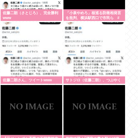
佐藤二朗（さとじろ）、完全勝利
「小泉やめろ」核巡る防衛相発言
www
を批判、横浜駅西口で市民ら #
高市小泉麻生めちゃくちゃじゃん
ニュースdeプロテスト
佐藤二朗さん、ツイートwww
サトジロ（佐藤二朗）、つぶやく