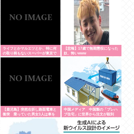
ぞ」
ライフとかマルエツとか、特に何
【悲報】17歳で無期懲役になった
の取り柄もないスーパーが東京で
奴、怖いwww
デカい顔してるの不思議だよな、
普通OK行くだろ
【鹿児島】突然右折し路面電車と
中国メディア 中国製の「プレハ
衝突 乗っていた男女3人は車を
ブ住宅」に世界から注文が殺到
放置しダッシュで逃走中
その理由は？[8/7]