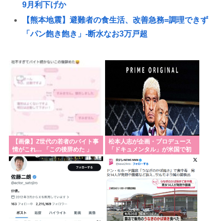
9月利下げか
【熊本地震】避難者の食生活、改善急務=調理できず
「パン飽き飽き」-断水なお3万戸超
【サッカー】スペイン代表MFロドリ、レアル入り目
前から一転、バルサ加入へ 現地メディア伝える 4年
契約で年俸55億円準備
ニセコに宿泊する外国人の消費額、1人あたり58万円
も使ってくれることが判明。日本人の4.6倍
AI「お前さあ〜w」ぼく「…敬語使え💢」AI「了解し
ました。ところでお前はどう思いますか？」👈これ
【画像】Z世代の若者のバイト事
松本人志が企画・プロデュース
情がこれ… 「この後辞めた 」
「ドキュメンタル」が米国で初
高市首相がマッサージを受ける 就任後初
制作決定 シンプルな設定に国境
超えた支持
明日からお盆休みだけどみんなどこ行く予定か決め
た？🏄‍♂🌴☀
交通系カードで改札通って改札内のショップ利用し
てまた改札出ようとしたら出られなくてワロタ