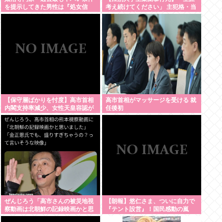
を提示してきた男性は『処女信
考え続けてください」 主犯格・当
仰』」ケンモメン…
時18歳の川口侑斗被告に無期懲役
の判決「理不尽以外の何ものでも
ない」
【保守層ばかりを忖度】高市首相
高市首相がマッサージを受ける 就
内閣支持率減少、女性天皇容認が
任後初
増加…識者に聞く「民意無視」の
代償
ぜんじろう「高市さんの被災地視
【朗報】悠仁さま、ついに自力で
察動画は北朝鮮の記録映画かと思
『テント設営』！国民感動の嵐
った。金正恩でもあんなに盛らん
www