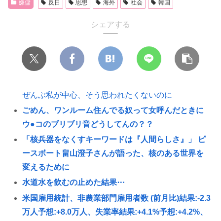
嫌儲
反日
思想
海外
社会
韓国
シェアする
ぜんぶ私が中心、そう思われたくないのに
ごめん、ワンルーム住んでる奴って女呼んだときに
ウ●コのブリブリ音どうしてんの？？
「核兵器をなくすキーワードは『人間らしさ』」 ピ
ースボート畠山澄子さんが語った、核のある世界を
変えるために
水道水を飲むの止めた結果⋯
米国雇用統計、非農業部門雇用者数 (前月比)結果:-2.3
万人予想:+8.0万人、失業率結果:+4.1%予想:+4.2%、