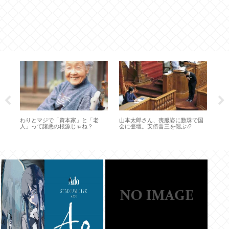
ー
神
性
や
わりとマジで「資本家」と「老
山本太郎さん、喪服姿に数珠で国
人」って諸悪の根源じゃね？
会に登壇。安倍晋三を偲ぶ📿