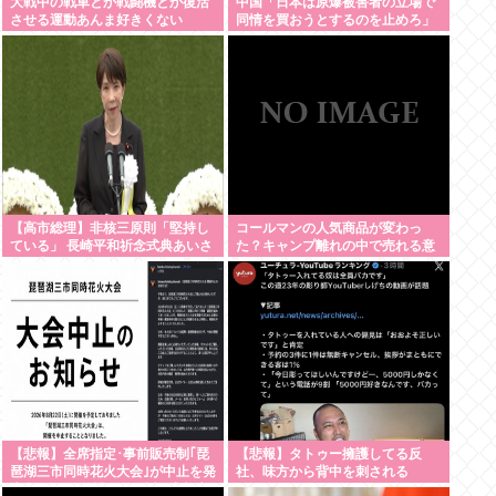
大戦中の戦車とか戦闘機とか復活
中国「日本は原爆被害者の立場で
させる運動あんま好きくない
同情を買おうとするのを止めろ」
【高市総理】非核三原則「堅持し
コールマンの人気商品が変わっ
ている」 長崎平和祈念式典あいさ
た？キャンプ離れの中で売れる意
つ全文
外なアウトドア用品とは
【悲報】全席指定･事前販売制｢琵
【悲報】タトゥー擁護してる反
琶湖三市同時花火大会｣が中止を発
社、味方から背中を刺される
表 詐欺の可能性も 長浜市･彦根市･