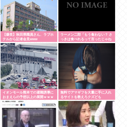
【爆笑】秋田県職員さん、ラブホ
ラーメン二郎「もう食わない？ さ
テルから記者会見www
っきは食べれるって言ったじゃね
ーか！」（ヽ´ん`）「」 反論でき
る？
イオンモール熊本での避難誘導に
無料でアマギフを大量に手に入れ
おまえらの予想以上の展開ｗｗｗ
るサイトを教えろクズども