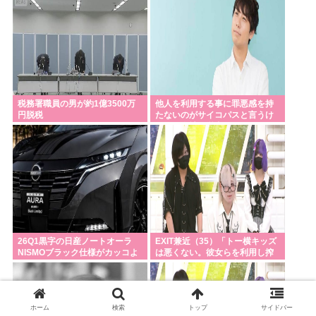
税務署職員の男が約1億3500万
他人を利用する事に罪悪感を持
円脱税
たないのがサイコパスと言うけ
れど、会社経営者ってそんなも
んだろ？
26Q1黒字の日産ノートオーラ
EXIT兼近（35）「トー横キッズ
NISMOブラック仕様がカッコよ
は悪くない。彼女らを利用し搾
くてなんか悔しい
取しようとする悪い大人たちが
問題」
ホーム
検索
トップ
サイドバー