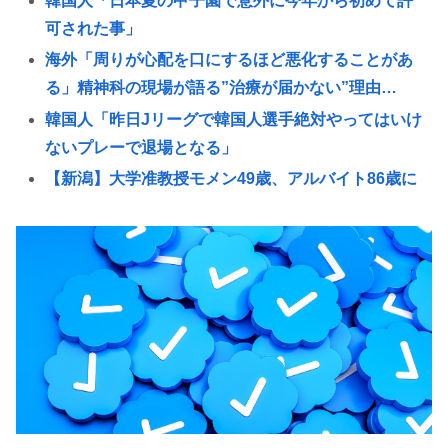
韓国人「日本夏の甲子園で意外に今年から初めて許
可された事」
海外「周りが心配を口にするほど悪化することがあ
る」精神科の現場が語る”治療が届かない”理由…
韓国人「昨日Jリーグで韓国人選手絶対やってはいけ
ないプレーで退場となる」
【新潟】大学准教授モメン49歳、アルバイト86歳に
轢き逃げされ死亡😇
学歴厨「文系なら地方旧帝大よりも早慶の方が
上！」←これ
『ポケモンカード』バンダイのカードゲームも転売
対策に”マイナンバー”導入開始「効果テキメン」
樹里と中学生のカーセクロス完全版。新事実発見し
た。
高市早苗「寝てない」それは分かったが「徹夜した
ので辛くて宿題やってません」って言う奴高市早苗