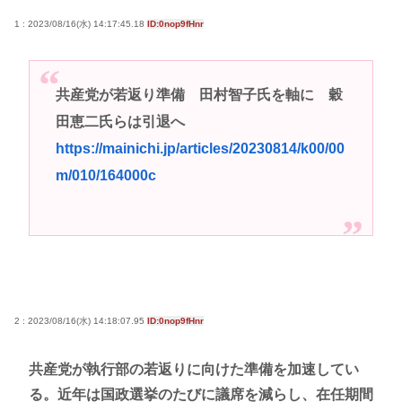
以外に見たことないのだが
1 : 2023/08/16(水) 14:17:45.18
ID:0nop9fHnr
高市早苗さん、憧れのバンドを官邸に招き、自身の
サイン入りドラム・スティックをプレゼントw
共産党が若返り準備 田村智子氏を軸に 穀
若くて美人なママと親友の淫らな行為内容を毎回聞
田恵二氏らは引退へ
かされる「女神の加護を受けしママのサーガ」3巻 今
https://mainichi.jp/articles/20230814/k00/00
ガチで “ママ” ブーム来てるよな
m/010/164000c
ポケカ資産が100万円超えた男の子www
【高市動画】こういうオスガキってどうやったら産
まれるの？
中国のメスガキ、民度が終わりすぎてる
Powered by livedoor 相互RSS
2 : 2023/08/16(水) 14:18:07.95
ID:0nop9fHnr
共産党が執行部の若返りに向けた準備を加速してい
る。近年は国政選挙のたびに議席を減らし、在任期間