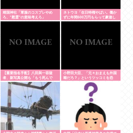
靖国神社「軍服のコスプレやめ
ネトウヨ「在日特権やばい。働か
ろ、"慰霊"の意味考えろ」
ずに年間600万円もらって豪遊し
てる！！！」
【重要指名手配】八田與一容疑
小野田大臣、「元々おまえも外国
者、新写真公開も「もう死んで
籍だろ？」というツッコミを恐
る」ネット断定の理由
れ、海外メディアを全員出禁に