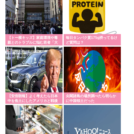
【トー横キッズ】家庭環境や毒
毎日タンパク質175g摂ってるけ
親とのトラブルに悩む若者「大
ど質問は？
人に相談しても具体的に何もし
てくれない」EX
【安倍朗報】よく考えたら日本
尖閣諸島の場所調べたら明らか
中を焦土にしたアメリカと戦後
に中国領土だった
友好関係築いてるのって奇跡だ
よな