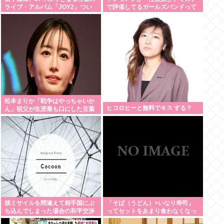
ライブ・アルバム「JOY2」つい
で評価してるガールズバンドって
に完成、10月14日に発売
何？
松本まりか「戦争はやっちゃいか
ヒコロヒーと無料でキス する？
ん」祖父が生涯最も口にした言葉
を紹介 平和への思いをつづる
核ミサイルを間違えて相手国にぶ
「そば（うどん）+いなり寿司」
ち込んでしまった場合の和平交渉
ってセットをあまり食わなくなっ
って
た理由。