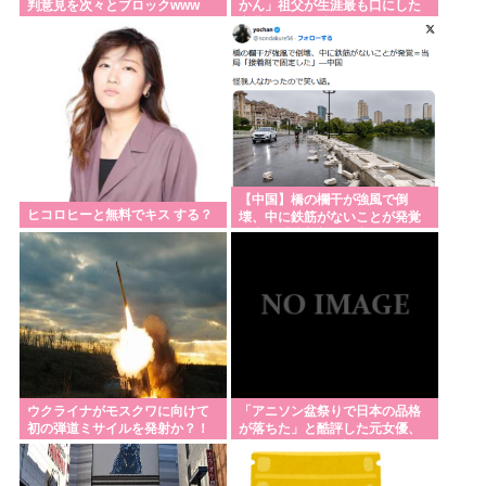
判意見を次々とブロックwww
かん」祖父が生涯最も口にした
ら懲役7年！執行猶予なし！」←殺人並みに重くて草
言葉を紹介 平和への思いをつづ
る
高市政権の消費税減税に反対している9人の自民党議
員が全て判明www
独身おっさんワイ、底辺職の親戚が説教してくるの
で身を隠す
はてな、11億円流出の調査報告書を公開。 偽警察、
【中国】橋の欄干が強風で倒
口外禁止、残業・休日出勤200時間越、孤立…。やば
ヒコロヒーと無料でキス する？
壊、中に鉄筋がないことが発覚
すぎて草はえる
＝当局「接着剤で固定した」
「えっ！？日本ってこんなに変わってしまったの」
とビックリしたこと😲
日本『30℃』でも涼しい
Powered by livedoor 相互RSS
ウクライナがモスクワに向けて
「アニソン盆祭りで日本の品格
初の弾道ミサイルを発射か？！
が落ちた」と酷評した元女優、
「あんたが品格を語るのか
よ！」と総ツッコミを