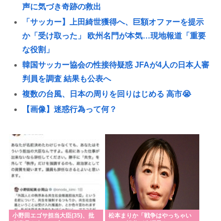
声に気づき奇跡の救出
「サッカー】上田綺世獲得へ、巨額オファーを提示
か「受け取った」 欧州名門が本気…現地報道「重要
な役割」
韓国サッカー協会の性接待疑惑 JFAが4人の日本人審
判員を調査 結果も公表へ
複数の台風、日本の周りを回りはじめる 高市😭
【画像】迷惑行為って何？
東海の大自然に逝きたい男の子www
【サッカー】日本代表MF佐野航大、オランダ王者
PSV加入が正式決定！ NEC史上最高額の移籍、最大
約31億円か、5年契約を締結
高市の無責任減税反対派の自民党議員、案の定いつ
ものまともなメンツだったwww
さいばんちょー「ジャンポケはキスとフェラしたか
小野田エゴサ担当大臣(35)、批
松本まりか「戦争はやっちゃい