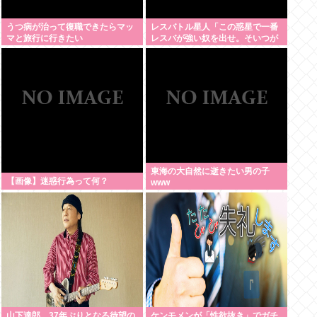
うつ病が治って復職できたらマッ
レスバトル星人「この惑星で一番
マと旅行に行きたい
レスバが強い奴を出せ。そいつが
負けたら滅ぼす」 誰を出す？
東海の大自然に逝きたい男の子
【画像】迷惑行為って何？
www
山下達郎、37年ぶりとなる待望の
ケンモメンが「性欲抜き」でガチ