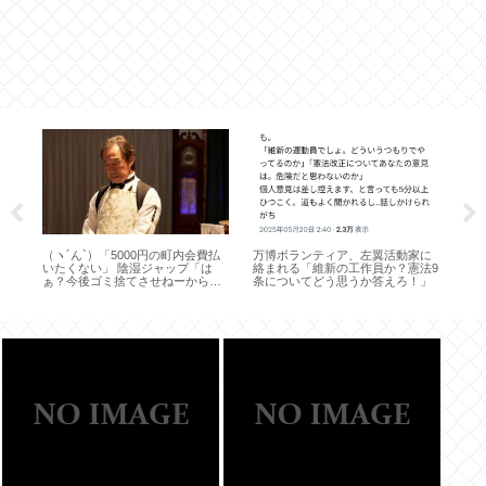
、石
（ヽ´ん`）「5000円の町内会費払
万博ボランティア、左翼活動家に
【
ン？
いたくない」 陰湿ジャップ「は
絡まれる「維新の工作員か？憲法9
み
ぁ？今後ゴミ捨てさせねーから覚
条についてどう思うか答えろ！」
悟しとけよ」