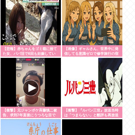
【悲報】赤ちゃんをゴミ箱に捨て
【画像】ギャルさん、世界中に発
た女、パパ活で8回も妊娠してい
信してる意識ゼロで修学旅行の宿
た
をSNS公開してしまうｗｗｗ
【Pickup08082952】
【衝撃】元ジャンポケ斉藤慎二被
【衝撃】『ルパン三世』放送当時
告、求刑7年直後にうつろな目で
は「つまらない」と酷評も再放送
高額ギフトをねだり続け
で視聴率30％超えwww
る・・・・・・・・・