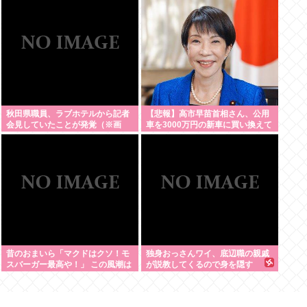
高島市は関与否定 彦根市消防本部
も｢7日時点で受理していない｣
秋田県職員、ラブホテルから記者
【悲報】高市早苗首相さん、公用
会見していたことが発覚（※画
車を3000万円の新車に買い換えて
像・動画あり）
タバコを吸いまく
る・・・・・・・・・
昔のおまいら「マクドはクソ！モ
独身おっさんワイ、底辺職の親戚
スバーガー最高や！」 この風潮は
が説教してくるので身を隠す
もう無くなった？