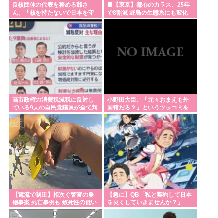
反核団体の代表を務める爺さ
‍⬛【東京】都心のカラス、25年
ん、「核を持たないで日本を守
で8割減 野鳥の生態系にも変化
れますか」と中学生に詰問され
た結果……
高市政権の消費税減税に反対し
小野田大臣、「元々おまえも外
ている9人の自民党議員が全て判
国籍だろ？」というツッコミを
明www
恐れ、海外メディアを全員出禁
に
【電流で制圧】相次ぐ警官の発
【急に】QB「私と契約して日本
砲事案 死亡事例も 致死性の低い
を良くしていきませんか？」
テーザー銃導入指摘
【安倍が来たので】