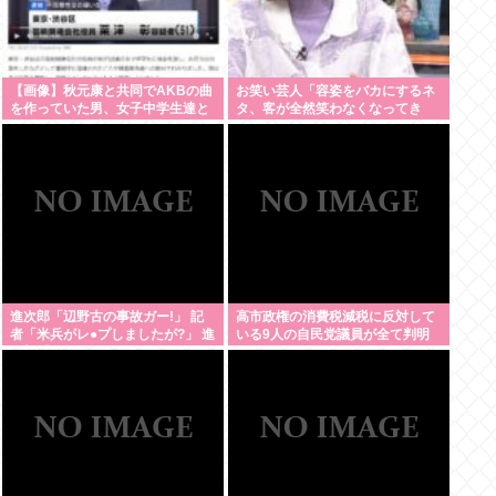
【画像】秋元康と共同でAKBの曲
お笑い芸人「容姿をバカにするネ
を作っていた男、女子中学生達と
タ、客が全然笑わなくなってき
撮影した1700点のAVをネットで
た」
販売していたwww
進次郎「辺野古の事故ガー!」 記
高市政権の消費税減税に反対して
者「米兵がレ●プしましたが?」 進
いる9人の自民党議員が全て判明
次郎「…ノーコメント」
www