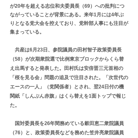
が20年を超える志位和夫委員長（69）への批判につ
ながっていることが背景にある。来年1月には4年ぶ
りとなる党大会を控えており、党幹部人事にも注目が
集まっている。
共産は6月23日、参院議員の田村智子政策委員長
（58）が次期衆院選で比例東京ブロックからくら替
え出馬すると発表した。田村氏は安倍晋三元首相の
「桜を見る会」問題の追及で注目された。「次世代の
エースの一人」（党関係者）とされ、翌24日付の機
関紙「しんぶん赤旗」はくら替えを1面トップで報じ
た。
国対委員長を26年間務めている穀田恵二衆院議員
（76）と、政策委員長などを務めた笠井亮衆院議員