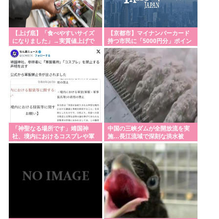
【上げ底】「食べやすいサイズ
【京都市】マイナンバーカード
になりました」→実質値上げで
持つ市民に「5000円分」ポイン
は！？ 物価上昇が続く中、消費
ト給付、市が開始…スマホを持
者が”コスト削減”を実感する場
ってない人には食料品など支給
面
「神聖なる場所です」靖国神
中国の三峡ダムが全開放流を実
社、境内におけるコスプレや軍
施…長江流域で深刻な洪水被
装の禁止を発表
害！