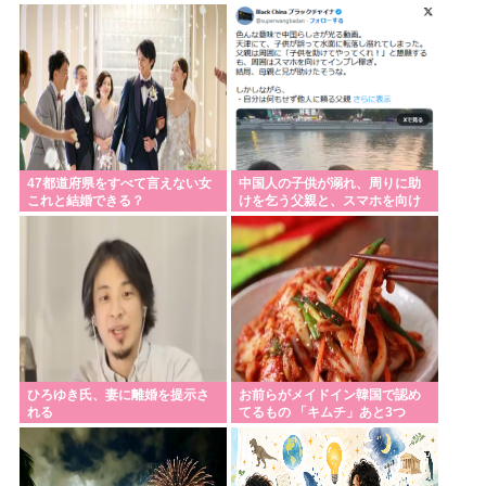
スレ
47都道府県をすべて言えない女
中国人の子供が溺れ、周りに助
これと結婚できる？
けを乞う父親と、スマホを向け
てインプレ稼ぎの見物人
ひろゆき氏、妻に離婚を提示さ
お前らがメイドイン韓国で認め
れる
てるもの 「キムチ」あと3つ
は？