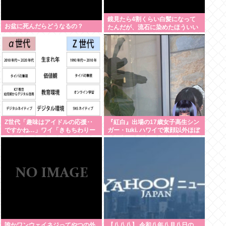
鏡見たら4割くらい白髪になって
お盆に死んだらどうなるの？
たんだが、流石に染めたほういい
の ？半分おじいちゃんでドン引き
したわ
Z世代「趣味はアイドルの応援‥
『紅白』出場の17歳女子高生シン
ですかね…」ワイ「きもちわりー
ガー・tuki. ハワイで素顔以外ほぼ
www」
全部出し 「隠しきれない美貌」と
SNSざわつく
誰かワンウェイネジってやつの外
【八八八】 令和八年八月八日の