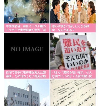
中国国防省、海自イージス艦の
思わず誰かに話したくなる雑
トマホーク実射試験を批判「国
学、なんかある？
際社会は新型軍国主義を団結し
て阻止を」！
自宅で左手に違和感を覚えた開
パさん「難民を追い返す。そん
業医、その日のうちに両足が動
な国でいいのか？入管法強行抗
かなくなり入院すると……
議！」