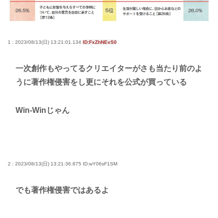
B’zって急に消えたよな
高市早苗さん、憧れのバンドを官邸に招き、自身の
サイン入りドラム・スティックをプレゼントw
1 : 2023/08/13(日) 13:21:01.134
ID:FxZhNEvS0
若くて美人なママと親友の淫らな行為内容を毎回聞
かされる「女神の加護を受けしママのサーガ」3巻 今
一次創作もやってるクリエイターがさも当たり前のよ
ガチで “ママ” ブーム来てるよな
うに著作権侵害をし更にそれを公式が買っている
ポケカ資産が100万円超えた男の子www
Win-Winじゃん
【高市動画】こういうオスガキってどうやったら産
まれるの？
中国のメスガキ、民度が終わりすぎてる
2 : 2023/08/13(日) 13:21:36.875
ID:wY06sF1SM
Powered by livedoor 相互RSS
でも著作権侵害ではあるよ