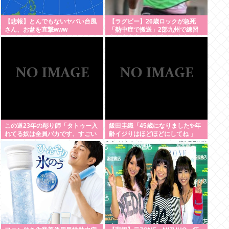
【悲報】とんでもないヤバい台風
【ラグビー】26歳ロックが急死
さん、お盆を直撃www
「熱中症で搬送」2部九州で練習
中、大東大から昨季まで東京SG
この道23年の彫り師「タトゥー入
飯田圭織「45歳になりました✨年
れてる奴は全員バカです、すごい
齢イジりはほどほどにしてね 」
民度低い」