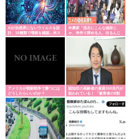
AIが自然界にないウイルスを設
米農家「流石にこんな値段じ
計、16種類で増殖を確認…米ス
ゃ、米作り辞める人、出るんじ
タンフォード大！
ゃないかなあ？？」
アメリカが朝鮮戦争で勝つには
認知症の高齢者の資産260兆円が
どうしたらいいのか？
狙われている！ 「被害者の8割
がだまされた認識なし」