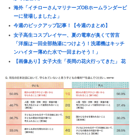
海外「イチローさんマリナーズOBホームランダービ
ーに登場しましたよ」
今週のピックアップ記事！【今週のまとめ】
女子高生コスプレイヤー、夏の電車が臭くて苦言
「洋服は一回全部熱湯につけよう！洗濯機はキッチ
ンハイター薄めた水で一回まわそう！」
【画像あり】女子大生「長岡の花火行ってきた」 花
火を見せたいのか自分を見せたいのかどっちだよ！
29歳バンドマン俺、もうどうやったらバズるのかわ
からん
はっきり言って高卒や中卒よりも、いい歳して独身
のほうが恥ずかしいよな🤔
ラジコンのキングタイガーでスズメバチの巣に突撃
「ハチからしたら突然ドイツ戦車が家に来るんだ
ぞ」【海外