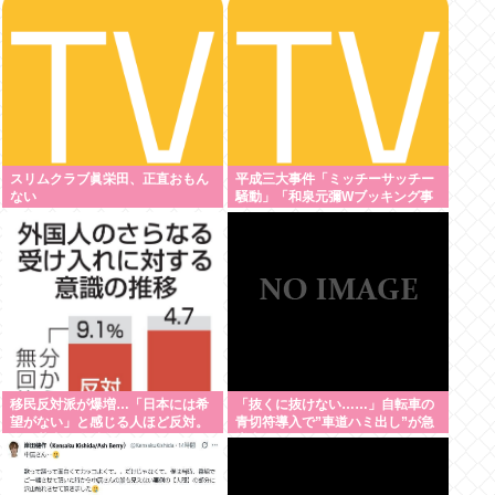
スリムクラブ眞栄田、正直おもん
平成三大事件「ミッチーサッチー
ない
騒動」「和泉元彌Wブッキング事
件」あとひとつは？
移民反対派が爆増…「日本には希
「抜くに抜けない……」自転車の
望がない」と感じる人ほど反対。
青切符導入で”車道ハミ出し”が急
進む若者の嫌儲化
増中