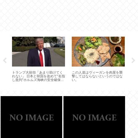
ク
トランプ大統領「あまり助けてく
この人達はヴィーガンを肉屋を襲
名
れない」 日本と韓国を改めて”名指
撃してはならないというのではな
ん
し批判”ホルムズ海峡の安全確保め
い。
ジ
ぐり