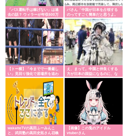
「バス運転手は稼げない」は過
パさん「中国が日本を占領する
去の話？ ウィラーが年収600万
のってすごく簡単だと思うよ。
円を実現した理由
西日本の原発にミサイルを撃ち
込めばいい」
【トー横】「今までで一番厳し
え、まって。中国と仲良くする
い」見回り強化で居場所を追わ
方が日本の国益になるのに、な
れる若者たち 行き場を失う中
んで普通の日本人さんは中国に
「世間の普通より歌舞伎町の普
ずっとケンカを売ってるの
通が合っている」と心の叫びも
wakatteTVの高田ふーみんこ
【画像】この兎のアイドル
と、武田塾の高田史拓さん召喚
vtuberさん