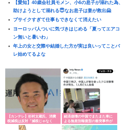
【愛知】40歳会社員モメン、小6の息子が溺れた為、
助けようとして溺れる😇なお息子は妻が救出🤗
ブサイクすぎて仕事もできなくて消えたい
ヨーロッパ人ついに気づきはじめる「夏ってエアコ
ン無いと暑いわ」
年上の女と交際や結婚した方が実は良いってことバ
レ始めてるよな
パさん「中国が日本を占領するのってすごく簡単だ
と思うよ。西日本の原発にミサイルを撃ち込めばい
い」
【謎】高市早苗の「高市」と「早苗」の出処が不明
だと戦慄が走る
刃物持ってたら警察に殺される日本社会。
パさん「難民を追い返す。そんな国でいいのか？入
【カンテレ】杉村太蔵氏、消費
経済崩壊の中国でまたまた車に
税減税は反対「減税じゃなく
よる無差別報復型の衝突事件が
管法強行抗議！」
て、現金給付を」
発生、7人死亡9人負傷