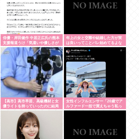
俳優・岸田健作 中居正広氏の熊本
年上の女と交際や結婚した方が実
支援報道うけ「気遣いや優しさが
は良いってことバレ始めてるよな
ハンパじゃない」 中居氏との思い
出を回顧
【高市】高市早苗、高級機材と女
女性インフルエンサー「20歳でア
優ライトを持っていったのに結局
ルファード一括で買えちゃう私っ
映像でも不気味なトカゲ顔になっ
て素敵」→画像にアレが写ってし
てしまう
まうwww