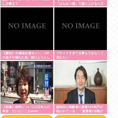
し方教えて
「はちみつ婚」で盛り上がる八王
子市や八戸市など「八」の付く自
治体たち…日本の航空機の父・二
宮忠八ゆかりの八幡浜市と八幡市
は共同でイベント開催
【愛知】40歳会社員モメン、小6
ブサイクすぎて仕事もできなくて
の息子が溺れた為、助けようとし
消えたい
て溺れる なお息子は妻が救出
【画像】移民についての日本人の
認知症の高齢者の資産260兆円が
本音、だいたいこれwww
狙われている！ 「被害者の8割が
だまされた認識なし」