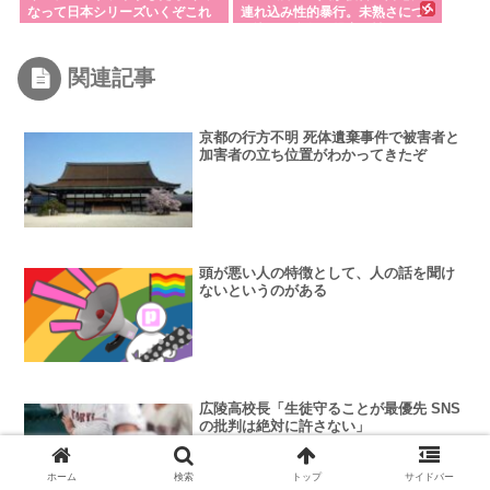
なって日本シリーズいくぞこれ
連れ込み性的暴行。未熟さにつ
け込んみ多数の児童を性欲のは
け口した31歳の男逮捕
関連記事
京都の行方不明 死体遺棄事件で被害者と
加害者の立ち位置がわかってきたぞ
頭が悪い人の特徴として、人の話を聞け
ないというのがある
広陵高校長「生徒守ることが最優先 SNS
の批判は絶対に許さない」
ホーム
検索
トップ
サイドバー