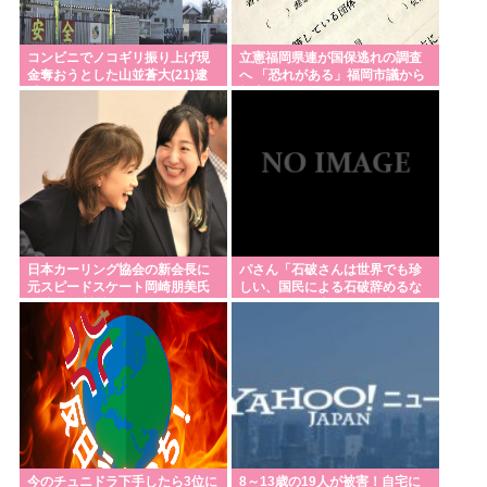
コンビニでノコギリ振り上げ現
立憲福岡県連が国保逃れの調査
金奪おうとした山並蒼大(21)逮
へ 「恐れがある」福岡市議から
捕
報告も
日本カーリング協会の新会長に
パさん「石破さんは世界でも珍
元スピードスケート岡崎朋美氏
しい、国民による石破辞めるな
が就任 他競技から異例の起用
デモが自然発生した総理大臣で
す」
今のチュニドラ下手したら3位に
8～13歳の19人が被害！自宅に