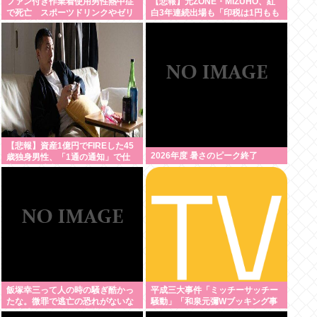
ファン付き作業着使用男性熱中症
【悲報】元ZONE・MIZUHO、紅
で死亡 スポーツドリンクやゼリ
白3年連続出場も「印税は1円もも
ー飲料持参も [8/8]
らっていない」
【悲報】資産1億円でFIREした45
2026年度 暑さのピーク終了
歳独身男性、「1通の通知」で仕
事復帰を決意
飯塚幸三って人の時の騒ぎ酷かっ
平成三大事件「ミッチーサッチー
たな。微罪で逃亡の恐れがないな
騒動」「和泉元彌Wブッキング事
ら逮捕されないって常識も知らん
件」あとひとつは？