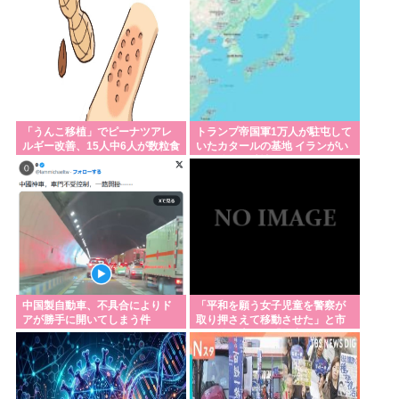
Z世代「長野県に行ったことがない。山しかない場所
に行く意味ある？」←これ
8大、もう存在しないモノ「天然痘」「初級シスア
ド」「日本社会党」「コンパイル」「AmPm」「ジ
ャスコ」「共立薬科大学」
「うんこ移植」でピーナツアレ
トランプ帝国軍1万人が駐屯して
【ラグビー】日本代表、歴史的初勝利ならず…オー
ルギー改善、15人中6人が数粒食
いたカタールの基地 イランがい
ストラリアに逆転負け 8戦全敗
べられるように
とも簡単に破壊
防衛白書の表紙は、なぜか笑顔の若者がアニメ風に
描かれ… 安保政策の大転換とのチグハグ感に戸惑い
の声
米農家「流石にこんな値段じゃ、米作り辞める人、
出るんじゃないかなあ？？」
中国製自動車、不具合によりド
「平和を願う女子児童を警察が
アが勝手に開いてしまう件
取り押さえて移動させた」と市
民団体が告発、「児童……ど
Powered by livedoor 相互RSS
こ？」とガチで困惑