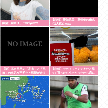
【悲報】愛知県民、夏恒例の儀式
嫌儲公認声優、ご報告www
で2人死亡www
【謎】高市早苗の「高市」と「早
【悲報】デカイファミチキだと思
苗」の出処が不明だと戦慄が走る
って買ったら小さかったから店に
戻って確認したら！！！！www