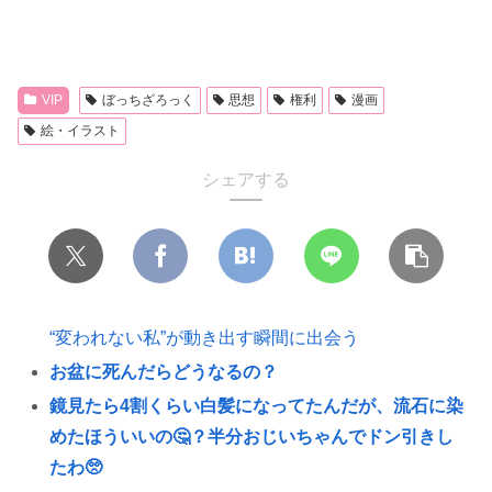
VIP
ぼっちざろっく
思想
権利
漫画
絵・イラスト
シェアする
“変われない私”が動き出す瞬間に出会う
お盆に死んだらどうなるの？
鏡見たら4割くらい白髪になってたんだが、流石に染
めたほういいの🤔？半分おじいちゃんでドン引きし
たわ🥺