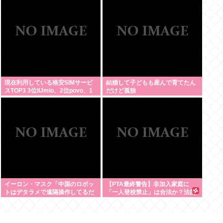
し
現在利用している格安SIMサービ
結婚して子どもも産んで育てたん
スTOP3 3位IIJmio、2位povo、1
だけど孤独
位ahamo
イーロン・マスク「中国のロボッ
【PTA最終警告】非加入家庭に
トはデタラメで遠隔操作してるだ
「一人登校禁止」は合法か？法的
け」
根拠を徹底検証