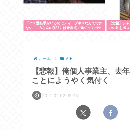
「バス運転手がいるのにディープキスなんてでき
【悲報】シャ
ない」「Aさんの供述には矛盾点」元ジャンポケ
いい丼をポス
斉藤慎二側が主張した「同意があった」理由
ホーム
VIP
【悲報】俺個人事業主、去
ことにようやく気付く
2021.04.02 09:43