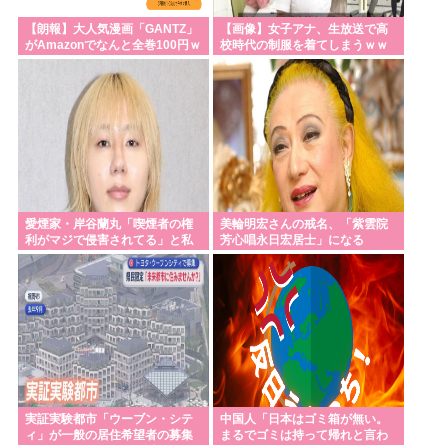
【朗報】大人気漫画「GANTZ」
【画像】女子アナ、生放送で高
がAmazonでなんと全巻100円ｗ
校時代の制服を着てしまうｗｗ
ｗｗｗｗｗ
ｗｗｗｗｗｗｗｗｗｗｗｗｗ
愛煙家・岸谷蘭丸「喫煙者の権
美輪明宏さんの戒名、「紫雲院
利がマジで侵害されてる」と私
芳心唱永日宏居士」になる
見 「いくら税金を我々が払って
るんだと」
実証実験都市「ウーブン・シテ
中国人「日本はゴミ箱が無い。
ィ」が一般の居住希望者の募集
まるでゴミは持って帰れと言わ