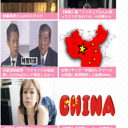
【画像】敵「フィギュアなんか買
後藤真希さん(41)エチエチ
ってどうするの？w」⇒仕事から
疲れて帰ってきて家にこんな棚が
あったら疲れが吹き飛ぶだろ？
石破茂前総理「ウクライナが核放
台湾メディア「中国がレアアース
棄しなければロシア侵攻しなかっ
を武器に貿易戦争した結果www」
た」 広島から考える”平和と安全
保障”