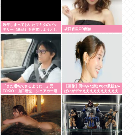
数年しまっておいたマキタのバッ
坂口杏里OD配信
テリー（新品）を充電しようとし
たらエラーで充電できないんだ
が！復活させる方法教えろ
「また運転できるように…」元
【画像】田中みな実(39)の最新お●
TOKIO・山口達也、シェアカー運
ぱいがデケええええええええええ
転&ギター演奏姿にファン感動