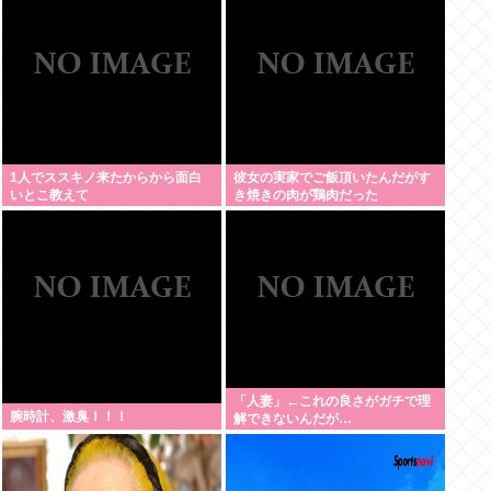
1人でススキノ来たからから面白
彼女の実家でご飯頂いたんだがす
いとこ教えて
き焼きの肉が鶏肉だった
「人妻」←これの良さがガチで理
腕時計、激臭！！！
解できないんだが…