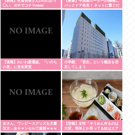
【朗報】村重杏奈さん(30)のおっ
【衝撃】中国製ルーター20機種に
◯い、ガチでコチラwww
バックドア発見！ ネットに繋ぐだ
けで35秒ごとに中国のサーバーと
通信
【速報】れいわ新選組、「いのち
小学館、「更生」という概念を否
の党」に党名変更
定してしまう
女さん、ワンピースグッズを大量
【悲報】女性「そうめん作るのは
注文→全キャンセルで逮捕ｗｗｗ
大変。簡単とか言ってる奴はエア
プ」