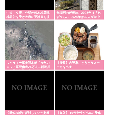
中道、立憲、公明が熊本地震現
無期刑の仮釈放、2025年は「わ
地報告を受け政府に要請書を提
ずか4人」2024年は32人が獄中
出へ
死…「終身刑化」の傾向続く
ウクライナ軍参謀本部「今年の
【衝撃】吉野家、とうとうステ
ロシア軍死傷者24万人…新規兵
ーキを出す
力の募集規模を上回る」！
消費税減税に反対していた財務
【鳥取】 10代女性が汽車に乗車