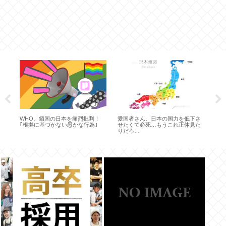
食
WHO、鎖国の日本を痛烈批判！
愛国者さん、日本の国力を低下さ
ジ
付
｢根拠に基づかない愚かな行為｣
せたくて必死…もうこれ正体見た
全
を
りだろ…
う