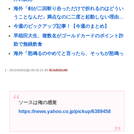
海外「剣が二回斬り合っただけで折れるのはどうい
うことなんだ」満点なのに二度と起動しない理由…
今週のピックアップ記事！【今週のまとめ】
早稲田大生、複数名がゴールドカードのポイント詐
欺で無銭飲食
海外「怒鳴るのやめてと言ったら、そっちが怒鳴っ
てるからだと怒鳴り返された」感情の話ができない
人のサイ
1 : 2021/04/02(金) 00:32:21.90
ID:iId526cN0
B’z「重いマーシャル運んでた腰の痛みまだ覚えてる
の」俺くん「マーシャルって何？🙄」
面白いシューティングゲーム教えろ🧌
ソースは俺の感覚
部屋作りゲーム、確率で出現するイカを見るとクラ
https://news.yahoo.co.jp/pickup/6389458
ッシュする不具合が発生
路上で小学生に痴漢行為 男子高校生（16）逮捕
高市早苗さん、憧れのバンドを官邸に招き、自身の