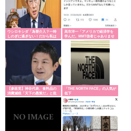
ウシロキシダ「為替介入？一時
高市洋一「アメリカで経済学を
しのぎに過ぎない！だから私は
学んだ。MMT信者じゃありませ
現役の時になにもしなかったの
ん」
だ」
【参政党】神谷代表、食料品の
「THE NORTH FACE」の人気が
消費減税「天下の愚策だ」と批
低下
判