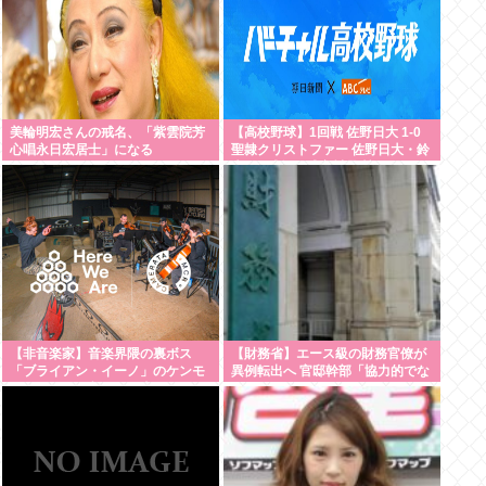
美輪明宏さんの戒名、「紫雲院芳
【高校野球】1回戦 佐野日大 1-0
心唱永日宏居士」になる
聖隷クリストファー 佐野日大・鈴
木102球無四球完封 聖隷クリスト
ファーはエラーに泣く
【非音楽家】音楽界隈の裏ボス
【財務省】エース級の財務官僚が
「ブライアン・イーノ」のケンモ
異例転出へ 官邸幹部「協力的でな
メンがお気に入りの仕事は何？
かったから」