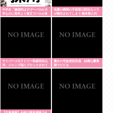
中学生「嫌儲民はすげーバカw 大
地震の瞬間の手術室の防犯カメラ
卒なのに高卒より貧乏でバカが多
が開示されてしまう 熊本県八代
いw」エックスで一万いいね
サイバーコネクトツー取締役松山
魔女の宅急便初見僕、結構な鬱展
洋、ジャンプ垢にブロックされて
開でビビる
お気持ち表明。何かあったらまず
晒す！これが令和のレスバや！
【乞食速報】今年の新米価格 5キ