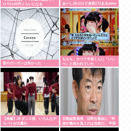
あーしJKだけど身長172あるwww
ロで1100円くらいになる
ももち、かつて中居くんに「いい
昔のガンガンは良かった
べ」と思われていた
【画像】JKダンス部、いろんなデ
日教組委員長、辺野古事故に「学
カパイが大暴れ
校が責めを負うのは当然だ」 平和
教育は「存在意義」