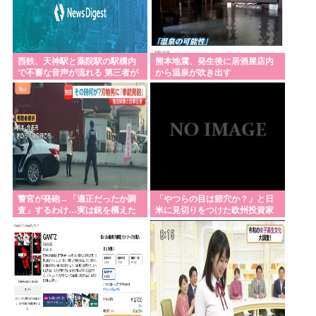
西鉄、天神駅と薬院駅の駅構内
熊本地震、発生後に居酒屋店内
で不審な音声が流れる 第三者が
から温泉が吹き出す
不正に流したか 福岡
警官が発砲→「適正だったか調
「やつらの目は節穴か？」と日
査」するわけ…実は銃を構えた
米に見切りをつけた欧州投資家
だけで警察本部長まで報告！
の選択に衝撃を受ける人が続
出、日英米の資産を