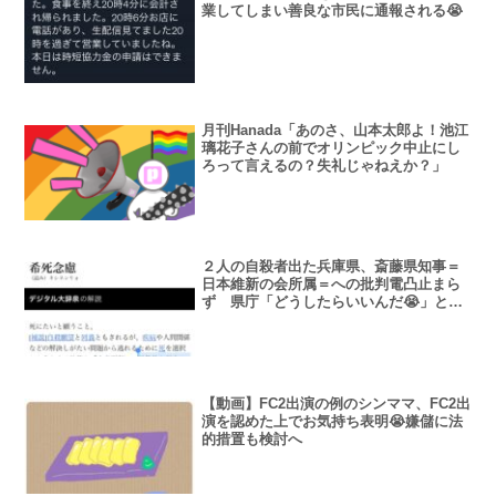
業してしまい善良な市民に通報される😭
月刊Hanada「あのさ、山本太郎よ！池江
璃花子さんの前でオリンピック中止にし
ろって言えるの？失礼じゃねえか？」
２人の自殺者出た兵庫県、斎藤県知事＝
日本維新の会所属＝への批判電凸止まら
ず 県庁「どうしたらいいんだ😭」とむ
せび泣く
【動画】FC2出演の例のシンママ、FC2出
演を認めた上でお気持ち表明😭嫌儲に法
的措置も検討へ