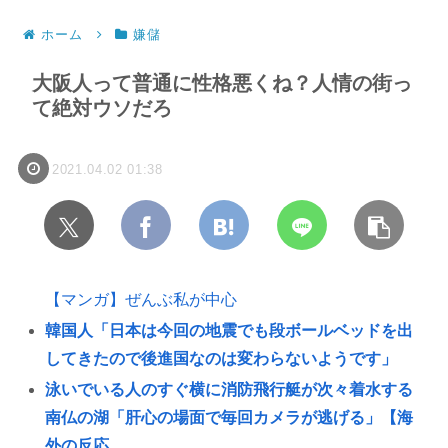
ホーム
嫌儲
大阪人って普通に性格悪くね？人情の街っ
て絶対ウソだろ
2021.04.02 01:38
【マンガ】ぜんぶ私が中心
韓国人「日本は今回の地震でも段ボールベッドを出
してきたので後進国なのは変わらないようです」
泳いでいる人のすぐ横に消防飛行艇が次々着水する
南仏の湖「肝心の場面で毎回カメラが逃げる」【海
外の反応