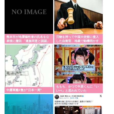
彼女の実家でご飯頂いたんだがすき焼きの肉が鶏肉
だった
中露軍艦4隻が”日本一周”
【参政党】神谷代表、食料品の消費減税「天下の愚
策だ」と批判
熊本市が地震犠牲者の氏名を公
刃物を持って中国大使館に侵入
表後に撤回 「遺族同意と誤認」
した自衛官、地裁で動機明かす
【画像】田舎の空、青すぎる😭
「中国の強硬な外交方針を変え
させるため」
れいわ新選組、さん、「いのちの党」に改名🔥www
【高市】福岡の自民党県議の海外旅行費👉5年で3億
3700万円。避難所で使えるテント👉1個2万円。
みんなで大家さん「成田は日本の下町が開発したゴ
ミをエネルギーに変える技術と核融合発電を使うの
ももち、かつて中居くんに「い
でエコで高い資産価値があり利益が出る
中露軍艦4隻が”日本一周”
いべ」と思われていた
Powered by livedoor 相互RSS