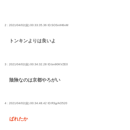
サイン入りドラム・スティックをプレゼントw
若くて美人なママと親友の淫らな行為内容を毎回聞
かされる「女神の加護を受けしママのサーガ」3巻 今
2 : 2021/04/02(金) 00:33:35.36
ID:SOSnIH6nM
ガチで “ママ” ブーム来てるよな
トンキンよりは良いよ
ポケカ資産が100万円超えた男の子www
【高市動画】こういうオスガキってどうやったら産
まれるの？
3 : 2021/04/02(金) 00:34:32.28
ID:bn90KVZE0
中国のメスガキ、民度が終わりすぎてる
陰険なのは京都やろがい
Powered by livedoor 相互RSS
4 : 2021/04/02(金) 00:34:48.42
ID:R3g/AO520
ばれたか