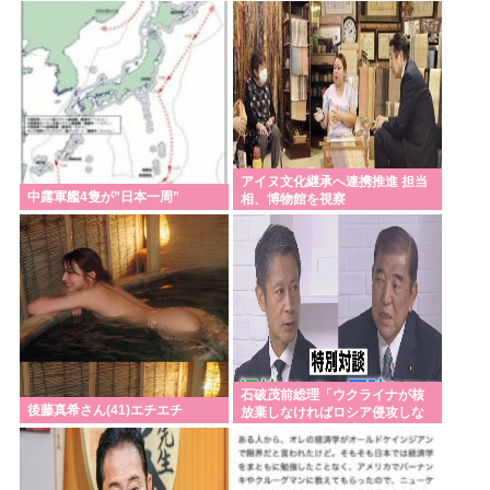
開始 すでにトヨタ関係者が居住
れているみたい」
静岡裾野市
アイヌ文化継承へ連携推進 担当
中露軍艦4隻が”日本一周”
相、博物館を視察
石破茂前総理「ウクライナが核
後藤真希さん(41)エチエチ
放棄しなければロシア侵攻しな
かった」 広島から考える”平和と
安全保障”