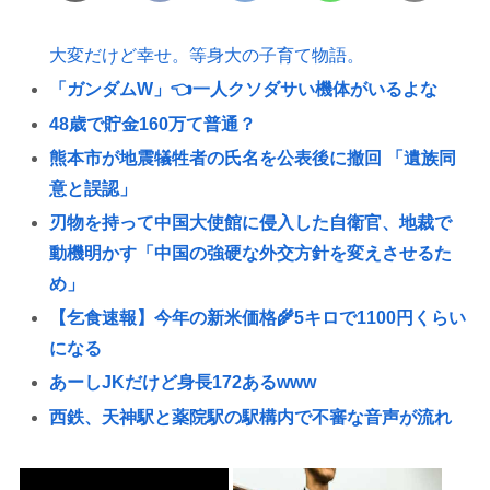
大変だけど幸せ。等身大の子育て物語。
「ガンダムW」👈一人クソダサい機体がいるよな
48歳で貯金160万て普通？
熊本市が地震犠牲者の氏名を公表後に撤回 「遺族同
意と誤認」
刃物を持って中国大使館に侵入した自衛官、地裁で
動機明かす「中国の強硬な外交方針を変えさせるた
め」
【乞食速報】今年の新米価格🌾5キロで1100円くらい
になる
あーしJKだけど身長172あるwww
西鉄、天神駅と薬院駅の駅構内で不審な音声が流れ
る 第三者が不正に流したか 福岡
ウクライナ人スパイ、ドイツで逮捕される🥹