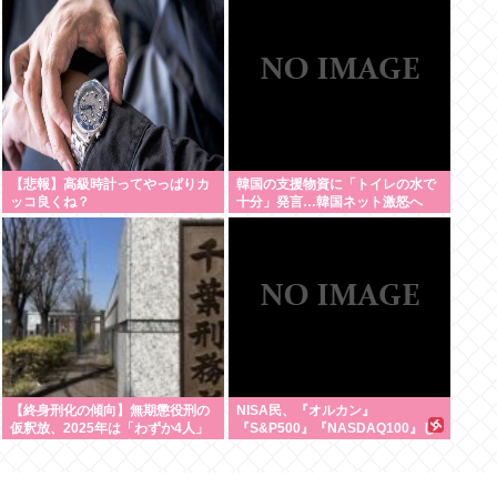
【悲報】高級時計ってやっぱりカ
韓国の支援物資に「トイレの水で
ッコ良くね？
十分」発言…韓国ネット激怒へ
www
【終身刑化の傾向】無期懲役刑の
NISA民、『オルカン』
仮釈放、2025年は「わずか4人」
『S&P500』『NASDAQ100』し
2024年は32人が獄中死
か買わない