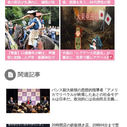
省の面目が丸潰れに、減税が決
後、意識を失う…80代男性が家
まった途端に市場が動き出した
で意識を失っているのを友人に
が……
発見され重症…40代男性が屋外
の仕事場で作業中に頭痛・嘔
気…熱中症疑いの救急搬送相次
ぐ
【青森】13歳最年少騎士、声援
中国の「レアアース武器化」が
背に初陣…八戸市・新羅神社で
裏目に、世界で重レアアース供
「加賀美流騎馬打毬」 イスラエ
給網の構築が加速
ルから訪れていたダニエルさん
「興奮した」
関連記事
バンス副大統領の思想的指導者「アメリ
カでリベラルが終焉したあとの社会モデ
ルは日本だ。政治的には自由民主主義だ
が実生活は伝統的」
20時閉店の鉄板焼き店、20時04分まで営