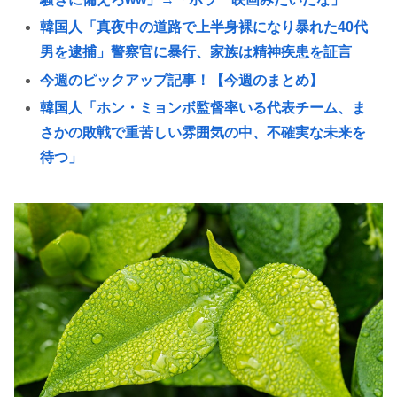
韓国人「真夜中の道路で上半身裸になり暴れた40代
男を逮捕」警察官に暴行、家族は精神疾患を証言
今週のピックアップ記事！【今週のまとめ】
韓国人「ホン・ミョンボ監督率いる代表チーム、ま
さかの敗戦で重苦しい雰囲気の中、不確実な未来を
待つ」
大学教授「勉強もスポーツも親の収入で決まる。環
境がないと出来るわけがない」
Every Little Thingがデビュー30周年で楽曲人気投票
サイトを開設 俺はもちろんFace the Changeに入れ
てきたぞ
【大甲子園】被災地熊本県が涙 初出場の熊本代表有
明高校、京都立命館に9回裏2アウトから逆転勝利
X「B’z、ミスチル、サザン、ドリカム、スピッツが
まだ現役なの凄いよな。今の歌手が30年後にやれて