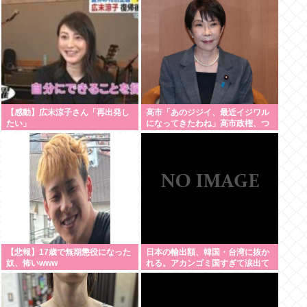
【感動】広末涼子さん「再出発し
高市「あのジジイ、最近イジワル
たい」
になってきたわね」高市政権、つ
いに麻生切り！嫌儲はどっちにつ
くの
【悲報】17歳で無期懲役になった
日本の輸出額、韓国・台湾に抜か
奴、怖いwww
れる。アカンゴミ国すぎて涙出て
きた…