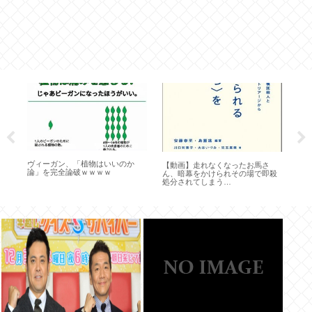
出て
ヴィーガン、「植物はいいのか
韓
【動画】走れなくなったお馬さ
論」を完全論破ｗｗｗｗ
る
ん、暗幕をかけられその場で即殺
わ
処分されてしまう…
カ