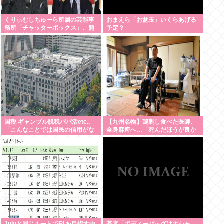
くりぃむしちゅーら所属の芸能事
おまえら「お盆玉」いくらあげる
務所「チャッターボックス」、熊
予定？
本地震被災地に災害義援金寄付を
発表
国税 ギャンブル脱税パパ活etc..
【九州名物】鶏刺し食べた医師、
「こんなことでは国民の信用がな
全身麻痺へ…「死んだほうが良か
くなってしまう」
った」
Jujuと同じルートでF1を目指す中
若者「ボディーバッグはオシャ