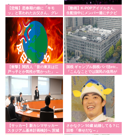
Powered by livedoor 相互RSS
【悲報】思春期の娘に「キモ
【動画】K-POPアイドルさん、
ッ」と言われたお父さん、グレ
生配信中にメンバー達にチクビ
る
を弄られてしまう
【衝撃】関西人「昔の東京は江
国税 ギャンブル脱税パパ活etc..
戸っ子とか気性が荒かった」 ←
「こんなことでは国民の信用が
関西人が近年ここまで凶暴化し
なくなってしまう」
た理由WWW
【サッカー】新カシマサッカー
さかなクン 50歳 結婚してる？に
スタジアム基本計画検討へ 茨城
回答 「幸せだな～」