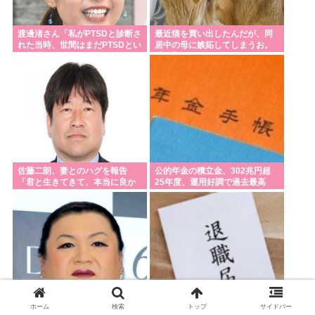
渡邊渚さん「私がPTSDと診断さ
最近猫を買い出したんだが、同
れた当時、世間はまだPTSDとい
居中の母に嫉妬してしまうお。
う言葉は浸透されていませんで
【再】
した」
佐藤二朗、妻とのハグを報告
公的年金の積立金、302兆円超
「君と生きてきて、本当に良か
25年度、運用好調で過去最高
った」「文〇砲より遥かに威力
は弱いが、僕のノロケ砲をお見
舞いする」
ホーム
検索
トップ
サイドバー
マツコ、同じ服を「2週間ぐらい
従業員退職倒産、過去最多www