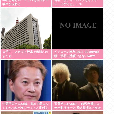
学生が現れる
レ。イケてる。」 ✨
大学生、スカウト行為で逮捕され
イチローの晩年(2011-2019)の成
まくる
績、流石に擁護できないwww
中居正広さん53歳、熊本で黒ニッ
玉置浩二&ASKA、10数年越しコ
トをかぶりボランティアと寄付を
ラボ曲リリース 番組共演きっかけ
している模様
で実現…同い年盟友の完全合作