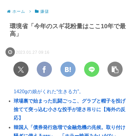
ホーム
嫌儲
環境省「今年のスギ花粉量はここ10年で最
高」
2023.01.27 09:16
1420gの娘がくれた“生きる力”。
球場裏で始まった乱闘ごっこ、グラブと帽子を投げ
捨てて突っ込む小さな投手が逆さ吊りに【海外の反
応】
韓国人「債券発行急増で金融危機の兆候。取り付け
騒ぎに備えろww」→「ホラー映画みたいだな」