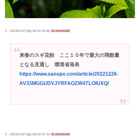
るだろうか？」
女子高生がプロ野球選手を目指す漫画、ついに発見
される その名も「ゆーあーすらっがー」
1 : 2023/01/27(金) 08:31:35.80
ID:2hU4UItI0
高市早苗さん、憧れのバンドを官邸に招き、自身の
サイン入りドラム・スティックをプレゼントw
若くて美人なママと親友の淫らな行為内容を毎回聞
来春のスギ花粉 ここ１０年で最大の飛散量
かされる「女神の加護を受けしママのサーガ」3巻 今
となる見通し 環境省発表
ガチで “ママ” ブーム来てるよな
https://www.sanspo.com/article/20221226-
ポケカ資産が100万円超えた男の子www
AV33MGGUDVJYRFAOZW4TLOIUXQ/
【高市動画】こういうオスガキってどうやったら産
まれるの？
中国のメスガキ、民度が終わりすぎてる
Powered by livedoor 相互RSS
2 : 2023/01/27(金) 08:32:07.53
ID:2hU4UItI0