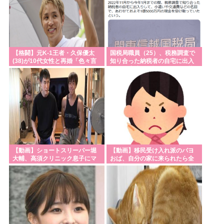
【格闘】元K-1王者・久保優太
国税局職員（25）、税務調査で
(38)が10代女性と再婚「色々言
知り合った納税者の自宅に出入
われそうですが…」
りしお小遣い1億5000万円頂戴
するwww
【動画】ショートスリーパー堀
【動画】移民受け入れ派のパヨ
大輔、高須クリニック息子にマ
おば、自分の家に来られたら全
ジギレ！怖すぎると話題に
力で拒否るｗｗｗｗｗｗｗｗｗ
ｗｗｗ