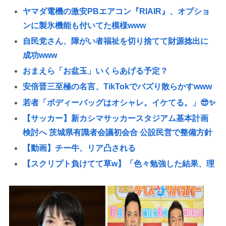
ヤマダ電機の激安PBエアコン『RIAIR』、オプショ
ンに製氷機能も付いてた模様www
自民党さん、障がい者福祉を切り捨てて財源捻出に
成功www
おまえら「お盆玉」いくらあげる予定？
安倍晋三至極の名言、TikTokでバズり散らかすwww
若者「ボディーバッグはオシャレ。イケてる。」😎✨
【サッカー】新カシマサッカースタジアム基本計画
検討へ 茨城県有識者会議初会合 公設民営で整備方針
【動画】チー牛、リア凸される
【スクリプト負けてて草w】「色々勉強した結果、理
系以外はエラー品だと気付いた【ガチ】」につい
て、もっと具体的に話そうか
日本の輸出額、韓国・台湾に抜かれる。アカンゴミ
国すぎて涙出てきた…