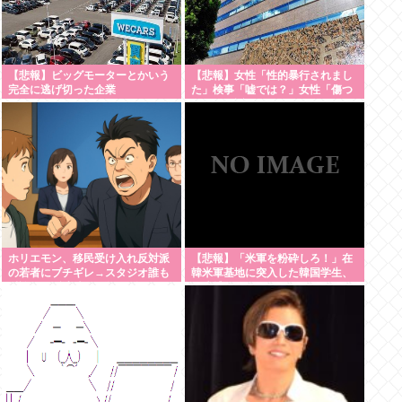
【悲報】ビッグモーターとかいう
【悲報】女性「性的暴行されまし
完全に逃げ切った企業
た」検事「嘘では？」女性「傷つ
いたので訴えます」
ホリエモン、移民受け入れ反対派
【悲報】「米軍を粉砕しろ！」在
の若者にブチギレ→スタジオ誰も
韓米軍基地に突入した韓国学生、
反論できず沈黙w #動画 | 移民じゃ
即逮捕
なくて不法移民と犯罪者反対派だ
ぞ