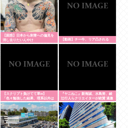
【困惑】日本から刺青への偏見を
【動画】チー牛、リア凸される
消し去りたいんやけ
ど・・・・・・・・・
【スクリプト負けてて草w】
『ヤニねこ』新海誠、水島努、綾
「色々勉強した結果、理系以外は
辻行人らクリエイターが絶賛 過激
エラー品だと気付いた【ガチ】」
描写はBPOでも議論に
について、もっと具体的に話そう
か