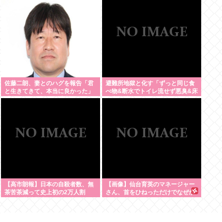
佐藤二朗、妻とのハグを報告「君
避難所地獄と化す「ずっと同じ食
と生きてきて、本当に良かった」
べ物&断水でトイレ流せず悪臭&床
「文〇砲より遥かに威力は弱い
に直接就寝&コロナ感染」
が、僕のノロケ砲をお見舞いす
る」
【高市朗報】日本の自殺者数、無
【画像】仙台育英のマネージャー
茶苦茶減って史上初の2万人割
さん、首をひねっただけでなぜか
れ。無茶苦茶生きやすい国になっ
ウインクしたことにされてしまう
てる件www
www