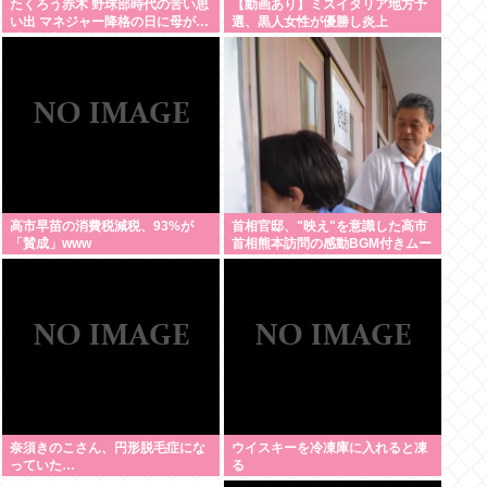
たくろう赤木 野球部時代の苦い思
【動画あり】ミスイタリア地方予
い出 マネジャー降格の日に母が…
選、黒人女性が優勝し炎上
「何も言えなくて」
高市早苗の消費税減税、93%が
首相官邸、"映え"を意識した高市
「賛成」www
首相熊本訪問の感動BGM付きムー
ビーを投稿「全部が全部ありがた
かったです」
奈須きのこさん、円形脱毛症にな
ウイスキーを冷凍庫に入れると凍
っていた…
る