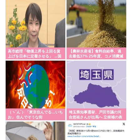
県有識者会議初会合 公設民営で
整備方針
高市総理「物価上昇を上回る賃
【農林水産省】食料自給率、過
上げを日本に定着させる」 →国
去最低37% 25年度、コメ消費減
家公務員月給3.51%増へ 人事院
響く
の勧告を受け
（ヽ´ん`）「東京住んでる…いち
埼玉県知事選挙、戸田市議の河
お」 住んでそうな街
合悠祐さんが出馬へ 立候補の表
明は1人目:東京新聞