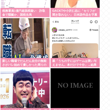
税務署員1億円超脱税疑い 詐取
GACKTや小沢仁志に「セリフが
金で競艇か、国税当局
聞き取れない」 日本語作品を字幕
で見る人が増えている背景
新しい職場でだんだん自分の無能
親「うちの子にはゲームは買い与
さがバレ始めて優しかった周りの
えません。本だけで十分」→結果
人たちが徐々に冷たくなっていく
時ってゾクゾクするよな