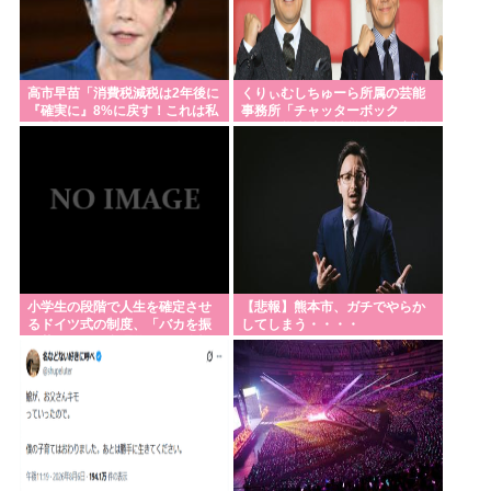
埼玉県知事選挙、戸田市議の河合悠祐さんが出馬へ
立候補の表明は1人目:東京新聞
【高市朗報】日本の自殺者数、無茶苦茶減って史上
高市早苗「消費税減税は2年後に
くりぃむしちゅーら所属の芸能
『確実に』8%に戻す！これは私
事務所「チャッターボック
初の2万人割れ。無茶苦茶生きやすい国になってる件
の『覚悟』だ！最後まで責任を
ス」、熊本地震被災地に災害義
持って確実に行う」
援金寄付を発表
www
「核兵器をなくすキーワードは『人間らしさ』」 ピ
ースボート畠山澄子さんが語った、核のある世界を
変えるために
水道水を飲むの止めた結果⋯
小学生の段階で人生を確定させ
【悲報】熊本市、ガチでやらか
【熊本地震】避難者の食生活、改善急務=調理できず
るドイツ式の制度、「バカを振
してしまう・・・・
い落せるから合理的だ」と自惚
「パン飽き飽き」-断水なお3万戸超
れていた結果……
【サッカー】スペイン代表MFロドリ、レアル入り目
前から一転、バルサ加入へ 現地メディア伝える 4年
契約で年俸55億円準備