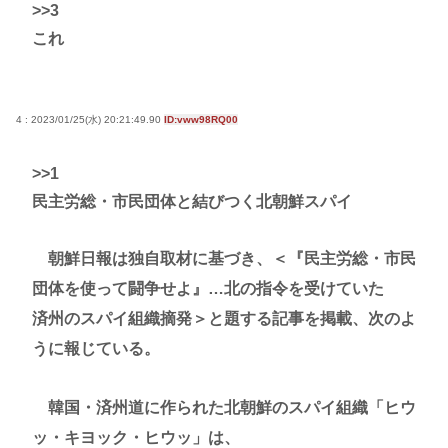
>>3
これ
4 : 2023/01/25(水) 20:21:49.90
ID:vww98RQ00
>>1
民主労総・市民団体と結びつく北朝鮮スパイ
朝鮮日報は独自取材に基づき、＜『民主労総・市民
団体を使って闘争せよ』…北の指令を受けていた
済州のスパイ組織摘発＞と題する記事を掲載、次のよ
うに報じている。
韓国・済州道に作られた北朝鮮のスパイ組織「ヒウ
ッ・キヨック・ヒウッ」は、