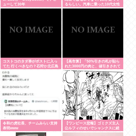
ューして30年
るらしい。汽車に乗った10代女性
が意識失う。汽車汽車ぽっぽぽっ
ぽ
コストコのタダ券がポストに入っ
【高市算】「50%引きの札が貼ら
てた 行くべきなの？石狩か北広島
れた3000円の肉と、値引きされて
大曲だよな
いない1000円の肉では安いのはど
ちらか」父の答え「50%引きの
肉」
令和の虎社長、チームみらい支持
【ワンピース悲報】ゴミクズ主人
表明www
公ルフィのせいでシャンクスに続
きギャバンの腕も無くなるwww