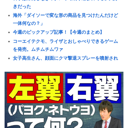
きだった
海外「ダイソーで変な形の商品を見つけたんだけど
一体何なの？」
今週のピックアップ記事！【今週のまとめ】
コーエイテクモ、ライザとおしゃべりできるゲーム
を発売。ムチムチムワァ
女子高生さん、顔面にクマ撃退スプレーを噴射され
て救助要請してしまう
会社員(26)「女性が着用している下着を見たかった」
女子高生2人の下着を盗撮
全国の女子高生、お前らに苦言www
海外「医者だけど、医者とだけは絶対に結婚しな
い」その理由が想像と全然違った…
きゃりーぱみゅぱみゅ、本名が「桐子」だと公表
高市早苗さん、憧れのバンドを官邸に招き、自身の