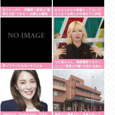
元ジャンポケ・斉藤慎二被告は”無
おまえらまさか銀歯入ってないだ
罪を立証”できる？ 弁護士が解説
ろうな？お前らが中身以下に評価
される原因は口開けた時に見える
銀歯
でか美ちゃん、満員電車でモヤッ
男ってマゾになるべきだよな
とした”乗客の行動”を告白 自身を
扇子などであおぐ人に「オイニー
がつらくて…」
SPEEDが「Body&Soul」でデビ
鳥取では電車でなく汽車が走って