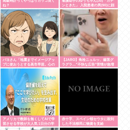
高級時計ってやっぱりカッコ良く
看護助手のゆうちゃん(30)「カチ
ね？
ンときた」 入院患者の男(90)に顔
面パンチを叩き込む 逮捕
パヨさん「地震までイメージアッ
【JARO】角栓ニュルッ、歯茎グ
プに使おうとする高市早苗。心の
ラグラ…”不快な広告”苦情が急増
底から軽蔑します」
「マジでやめて」の声も”法規
制”難しいワケ【弁護士解説】
アメリカで教師を無くしてAIで学
赤十字、スペイン領セウタに殺到
習させる学校が大人気 1日分の学
した不法移民に物資を支給
習を2時間未満で可能に