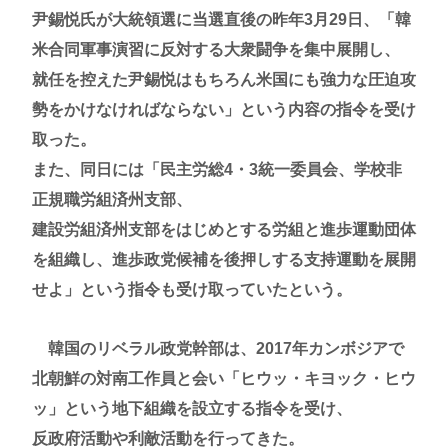
尹錫悦氏が大統領選に当選直後の昨年3月29日、「韓
米合同軍事演習に反対する大衆闘争を集中展開し、
就任を控えた尹錫悦はもちろん米国にも強力な圧迫攻
勢をかけなければならない」という内容の指令を受け
取った。
また、同日には「民主労総4・3統一委員会、学校非
正規職労組済州支部、
建設労組済州支部をはじめとする労組と進歩運動団体
を組織し、進歩政党候補を後押しする支持運動を展開
せよ」という指令も受け取っていたという。
韓国のリベラル政党幹部は、2017年カンボジアで
北朝鮮の対南工作員と会い「ヒウッ・キヨック・ヒウ
ッ」という地下組織を設立する指令を受け、
反政府活動や利敵活動を行ってきた。