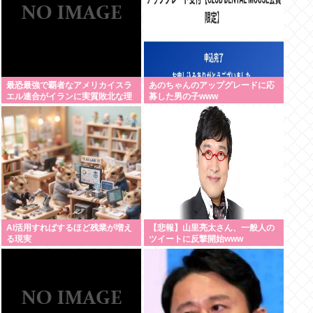
最恐最強で覇者なアメリカイスラ
あのちゃんのアップグレードに応
エル連合がイランに実質敗北な理
募した男の子www
由、分からない
AI活用すればするほど残業が増え
【悲報】山里亮太さん、一般人の
る現実
ツイートに反撃開始www