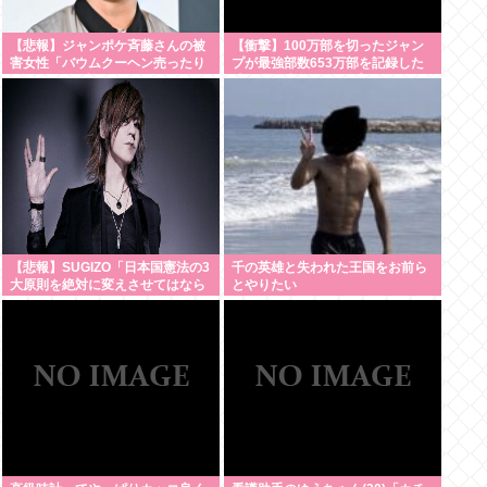
【悲報】ジャンポケ斉藤さんの被
【衝撃】100万部を切ったジャン
害女性「バウムクーヘン売ったり
プが最強部数653万部を記録した
TikTokライブしててムカついたか
時の週刊少年ジャンプの面子がヤ
ら示談しなかっ
バすぎる
た」・・・・・・・・・
【悲報】SUGIZO「日本国憲法の3
千の英雄と失われた王国をお前ら
大原則を絶対に変えさせてはなら
とやりたい
ない」