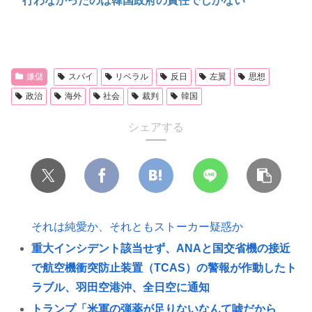
行わなかったのは韓国政府の責任でしかない
嫌儲
スパイ
リベラル
反日
左翼
思想
政治
海外
社会
裁判
韓国
シェアする
それは純愛か、それともストーカー疑惑か
重大インシデント該当せず、ANAと国交省機の接近
で航空機衝突防止装置（TCAS）の警報が作動したト
ラブル、羽田空港沖、全日空に通知
トランプ「米軍の弾薬が足りないなんて嘘だから