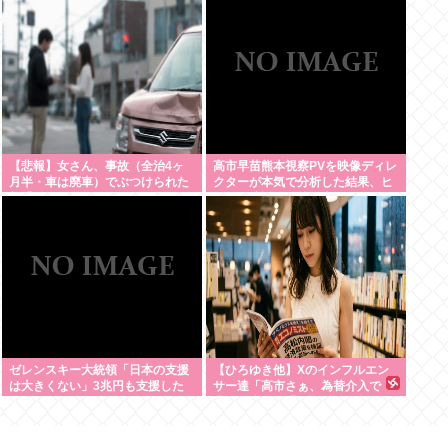
【悲報】女さん、事故（全治4ヶ
高市早苗熊本視察PVを映像ディレ
月半・車は廃車）でぶつけられた
クターが本気で分析した結果、ヒ
相手と付き合ってしまうwww
トラー演説と同等の事をやろうと
してたと発覚する
ゼレンスキー大統領「日本の支援
【ひろゆき他】Xのインフルエン
は大きくない」3兆円も支援した
サー達「高市さぁ、為替介入で
のに何故？
我々の税金11兆円が消えた訳だけ
ど？？？」←こいつら