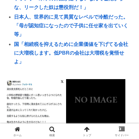
な、リークした奴は懲役刑だ！」
日本人、世界的に見て異質なレベルで冷酷だった。
「母が認知症になったので子供に任せ家を出ていく
等」
国「相続税を抑えるために企業価値を下げてる会社
に大増税します。低PBRの会社は大増税を覚悟せ
よ」
東京でタクシーが急に停まったら怒り狂ってクラク
ション鳴らしてるやつ、だいたい田舎ナンバーwww
【動画あり】高市首相が最後で〝噛む〟「ひろし
み」 広島原爆の日あいさつ
【高市算】「50%引きの札が貼られた3000円の肉
と、値引きされていない1000円の肉では安いのはど
ちらか」父の答え「50%引きの肉」
【恨み】清水アキラの息子・清
「日本の反戦界隈終わってて
中国製EVが爆発炎上🔥💥🚗🔥
水良太郎さん死去で、落語家・
草」と海自トマホークへの例の
ホーム
検索
トップ
サイドバー