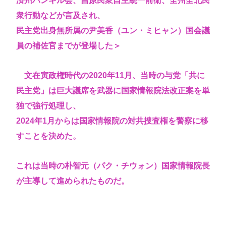
済州ハンギル会、昌原民衆自主統一前衛、全州全北民
衆行動などが言及され、
民主党出身無所属の尹美香（ユン・ミヒャン）国会議
員の補佐官までが登場した＞
文在寅政権時代の2020年11月、当時の与党「共に
民主党」は巨大議席を武器に国家情報院法改正案を単
独で強行処理し、
2024年1月からは国家情報院の対共捜査権を警察に移
すことを決めた。
これは当時の朴智元（パク・チウォン）国家情報院長
が主導して進められたものだ。