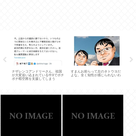
ナザレンコアンドリーさん、祖国
すまんお前らって左のネトウヨだ
日
が大変追い込まれている中Xでポチ
よな。全く知性が感じられないわ
失
ポチ暇空茜を支援してしまう