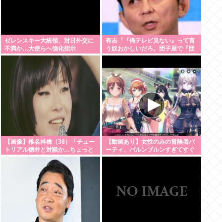
ゼレンスキー大統領、対日外交に
有吉「『俺テレビ見ない』って言
不満か…大使らへ強化指示
う奴おかしいだろ。団子屋で『団
子食べない』って言うか？こっち
は芸人だぞ」
【画像】椎名林檎（38）「チュー
【動画あり】女性のみの冒険者パ
トリアル徳井と対談か…ちょっと
ーティ、バルンブルンすぎてすぐ
セクシーな服着ていくか」
男に狙われそう
【Pickup05154359】