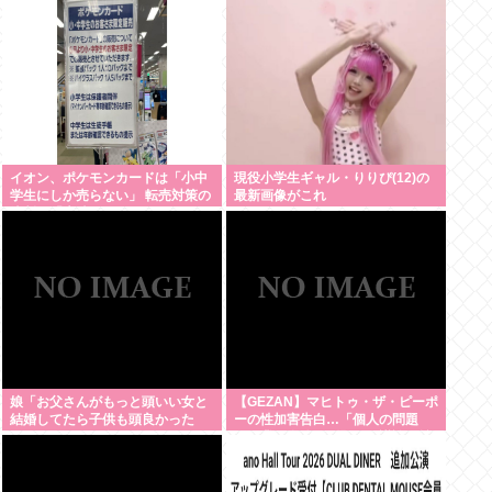
イオン、ポケモンカードは「小中
現役小学生ギャル・りりぴ(12)の
学生にしか売らない」 転売対策の
最新画像がこれ
決断が「素晴らしい」
娘「お父さんがもっと頭いい女と
【GEZAN】マヒトゥ・ザ・ピーポ
結婚してたら子供も頭良かった
ーの性加害告白…「個人の問題
よ。頭悪いクソ女と結婚してごめ
か、業界全体の問題か」議論が拡
んなさいって謝れよ」どう返せば
大
いい？