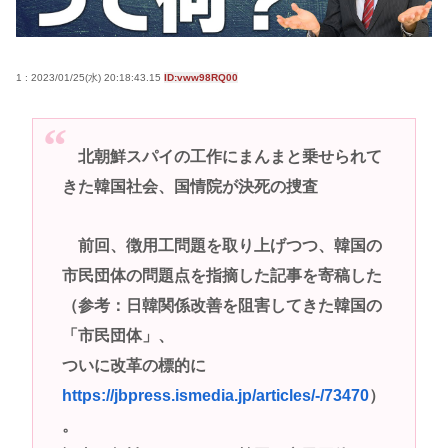
サイン入りドラム・スティックをプレゼントw
若くて美人なママと親友の淫らな行為内容を毎回聞
1 : 2023/01/25(水) 20:18:43.15
ID:vww98RQ00
かされる「女神の加護を受けしママのサーガ」3巻 今
ガチで “ママ” ブーム来てるよな
ポケカ資産が100万円超えた男の子www
北朝鮮スパイの工作にまんまと乗せられて
【高市動画】こういうオスガキってどうやったら産
きた韓国社会、国情院が決死の捜査
まれるの？
中国のメスガキ、民度が終わりすぎてる
前回、徴用工問題を取り上げつつ、韓国の
市民団体の問題点を指摘した記事を寄稿した
Powered by livedoor 相互RSS
（参考：日韓関係改善を阻害してきた韓国の
「市民団体」、
ついに改革の標的に
https://jbpress.ismedia.jp/articles/-/73470
）
。