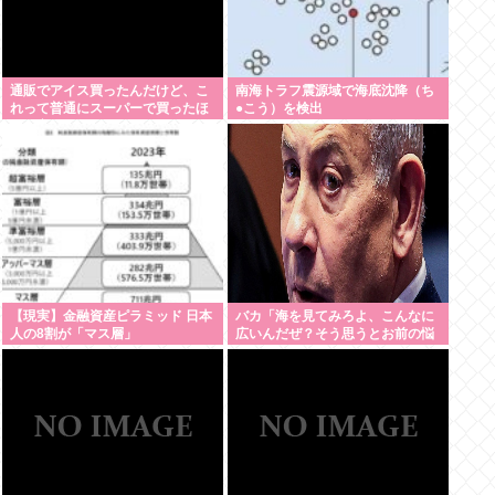
通販でアイス買ったんだけど、こ
南海トラフ震源域で海底沈降（ち
れって普通にスーパーで買ったほ
●こう）を検出
うが安くないか？
【現実】金融資産ピラミッド 日本
バカ「海を見てみろよ、こんなに
人の8割が「マス層」
広いんだぜ？そう思うとお前の悩
みなんてちっぽけに思えてくるだ
ろ？」 これ