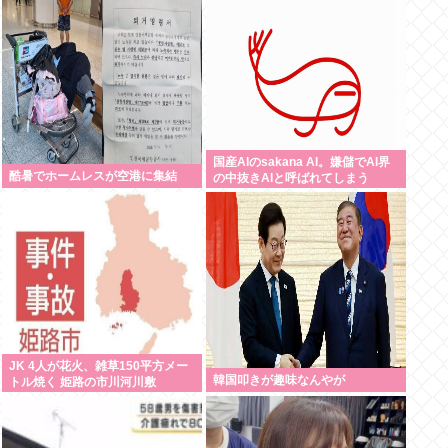
国産AIのsakana AI。嫌儲でAI界
酷暑でホームレスが空港に集結
の中抜きAIと呼ばれてしまう
JK 4人が花火、雑草150平方メー
韓国叩きが趣味なんやが
トル焼く 姫路の市川河川敷