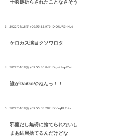
サイン入りドラム・スティックをプレゼントw
千羽鶴折らされたことなさそう
若くて美人なママと親友の淫らな行為内容を毎回聞
かされる「女神の加護を受けしママのサーガ」3巻 今
ガチで “ママ” ブーム来てるよな
3 : 2022/04/18(月) 09:55:32.979
ID:GUJR5hHLd
ポケカ資産が100万円超えた男の子www
ケロカス涙目クソワロタ
【高市動画】こういうオスガキってどうやったら産
まれるの？
中国のメスガキ、民度が終わりすぎてる
4 : 2022/04/18(月) 09:55:36.047
ID:gwbhqdCsd
Powered by livedoor 相互RSS
誰がDaiGoやねんっ！！
5 : 2022/04/18(月) 09:55:58.282
ID:VkqPL2r+a
邪魔だし無碍に捨てられないし
まあ結局捨てるんだけどな