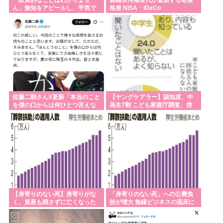
ん」無知をアピールし、平気で
格差 NISA・iDeCo
嘘をつく政治家ほど”人気があ
る”納得の理由
佐藤二朗さんX更新「本当のこと
【ヤングケアラー】認知度、中
を僕の口からは何ひとつ言えな
高生7割 こども家庭庁調査、啓
くて悔しさを日々感じてます」
発進む
【身寄りのない死】身寄りがな
「身寄りのない死」への公費負
く、資産も残さずに亡くなった
担が増大 無縁ビジネスの温床に
人の火葬や納骨を行うための公
費負担が膨らみ続けている…国