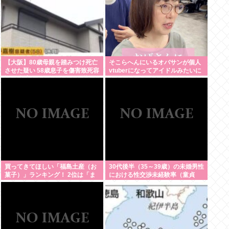
【大阪】80歳母親を踏みつけ死亡
そこらへんにいるオバサンが個人
させた疑い 58歳息子を傷害致死容
vtuberになってアイドルみたいに
疑で逮捕 13~14年前から2人暮ら
扱わてるのヤバない？
し「介護疲れで日常的に暴行して
しまった」 岬町
買ってきてほしい「福島土産（お
30代後半（35～39歳）の未婚男性
菓子）」ランキング！ 2位は「ま
における性交渉未経験率（童貞
まどおる（三万石）」、1位は？
率）が約26%（4人に1人）