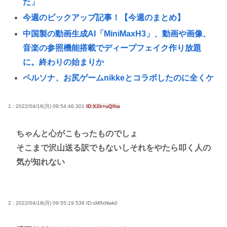
た」
今週のピックアップ記事！【今週のまとめ】
中国製の動画生成AI「MiniMaxH3」、動画や画像、
音楽の参照機能搭載でディープフェイク作り放題
に。終わりの始まりか
ペルソナ、お尻ゲームnikkeとコラボしたのに全くケ
ツを揺らさないため炎上
韓国人「日本に旅行に来て実際に高校野球甲子園大
1 : 2022/04/18(月) 09:54:46.301
ID:X2k+uQIha
会を見て感じたこと」
ちゃんと心がこもったものでしょ
ガールズバンドにハマってるおっさんwww
そこまで沢山送る訳でもないしそれをやたら叩く人の
【祝】日本政府、東京大空襲を指揮し「悪魔」「皆
気が知れない
殺しのルメイ」の渾名を持つカーチス・ルメイ米国
空軍大将に勲一等旭日大綬章を授与
ドラクエ8のゼシカ、冷静に見ると可愛くない
2 : 2022/04/18(月) 09:55:19.538
ID:xMIfxNwk0
高市早苗さん、憧れのバンドを官邸に招き、自身の