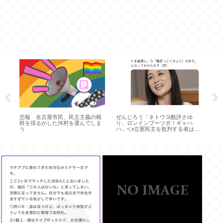
の
悲報 名古屋市民、民主主義の根
ぜんじろう「ネトウヨ酷評さゆ
メロ
幹を揺るがした河村を選んでしま
り、ロンドンブーツボ！ギャハ
カ国
う
ハ」👈立憲民主を批判する者は全
管
てツボとか全体主義すぎ