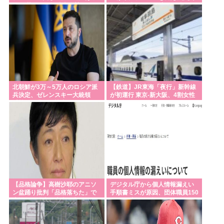
た」 茶々役で視聴者称賛
らの投稿にバンス氏が猛反発…
ブリトーの価格め
北朝鮮が3万～5万人のロシア派
【鉄道】JR東海「夜行」新幹線
兵決定、ゼレンスキー大統領
が初運行 東京-新大阪、4割女性
「韓国が我々に協力すべき」！
【品格論争】高樹沙耶のアニソ
デジタル庁から個人情報漏えい
ン盆踊り批判「品格落ちた」で
手順書ミスが原因、団体職員150
大論争！過去の大麻発言にも飛
人分の氏名など誤送付
び火