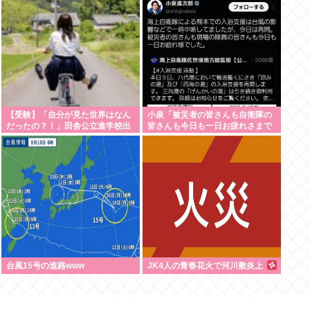
ってないからww」
【受験】「自分が見た世界はなん
小泉「被災者の皆さんも自衛隊の
だったの？！」田舎公立進学校出
皆さんも今日も一日お疲れさまで
身の私が東京私立中高一貫超エリ
した 」
ート校出身者と話してびっくりし
たこと
台風15号の進路www
JK4人の青春花火で河川敷炎上