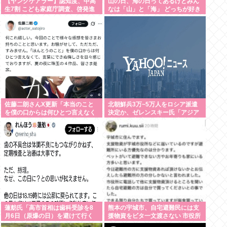
【ヤングケアラー】認知度、中高
山の日、海の日ってあるけどみん
生7割 こども家庭庁調査、啓発進
なは「山」と「海」 どっちが好き
む
なの？
佐藤二朗さんX更新「本当のこと
北朝鮮兵3万~5万人をロシア派遣
を僕の口からは何ひとつ言えなく
決定か、ゼレンスキー氏「アジア
て悔しさを日々感じてます」
諸国にも脅威」…韓国に連携呼び
かけ
蓮舫氏「高市首相は歯科受診を8
熊本の宇城市、自宅避難民には支
月6日（原爆の日）を避けて行く
援物資をビタ一文渡さない 市役所
べきお立場ではないでしょうか」
「アンタが困っていてもウチは困