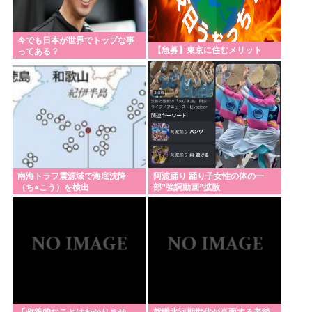
今でも日本が世界でトップな事
【急募】東京に住むメリット
ってある？
南海トラフ震源域で海底沈降
阿波踊り 踊り子女性の体の一
（ち●こう）を検出
部”強調動画”拡散
「政策的なことはわかりませ
就職氷河期世代が直面する老後