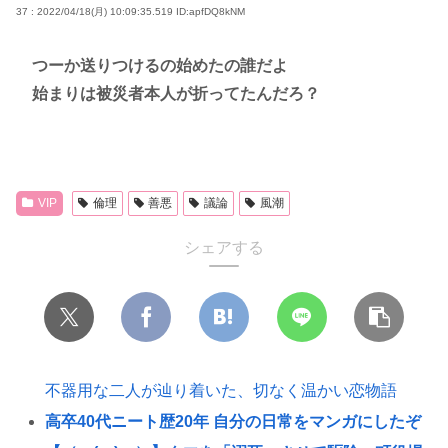
37 : 2022/04/18(月) 10:09:35.519
ID:apfDQ8kNM
つーか送りつけるの始めたの誰だよ
始まりは被災者本人が折ってたんだろ？
VIP
倫理
善悪
議論
風潮
シェアする
不器用な二人が辿り着いた、切なく温かい恋物語
高卒40代ニート歴20年 自分の日常をマンガにしたぞ