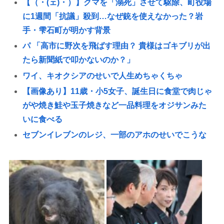
【（・(ェ)・）】クマを「溺死」させて駆除、町役場
に1週間「抗議」殺到…なぜ銃を使えなかった？岩
手・雫石町が明かす背景
パ 「高市に野次を飛ばす理由？ 貴様はゴキブリが出
たら新聞紙で叩かないのか？」
ワイ、キオクシアのせいで人生めちゃくちゃ
【画像あり】11歳・小5女子、誕生日に食堂で肉じゃ
がや焼き鮭や玉子焼きなど一品料理をオジサンみた
いに食べる
セブンイレブンのレジ、一部のアホのせいでこうな
ってしまう
【鉄道】JR東海「夜行」新幹線が初運行 東京-新大
阪、4割女性
玉城デニー知事、沖縄独立を宣言「日本政府から沖
縄をとりもろす！！」
30代後半（35～39歳）の未婚男性における性交渉未