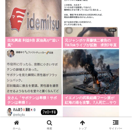
と自治体による公費負担の総額
は計約120億円に上る
出光興産 利益8倍 原油高が”追い
元ジャンポケ斉藤慎二被告の
風”
TikTokライブが拡散 求刑7年直
後にうつろな目で高額ギフトね
だり続け「
女さん「サボテンは卑猥！サボ
イエメンの武装組織フーシ派が
テンは卑猥！」
紅海の港を攻撃、7人死亡…サウ
ジの石油施設にも攻撃！
ホーム
検索
トップ
サイドバー