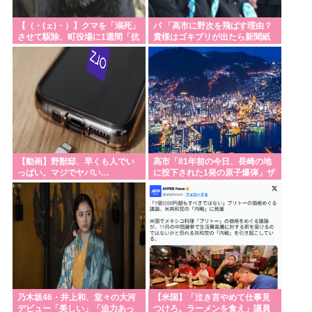
経験率（童貞率）が約26%（4人に1人）
【（・(ェ)・）】クマを「溺死」
パ 「高市に野次を飛ばす理由？
させて駆除、町役場に1週間「抗
貴様はゴキブリが出たら新聞紙
北朝鮮が3万～5万人のロシア派兵決定 ゼレンスキー
議」殺到…なぜ銃を使えなかっ
で叩かないのか？」
た？岩手・雫石町が明かす背景
「韓国も徴兵を寄越せ」
【ヤングケアラー】認知度、中高生7割 こども家庭庁
調査、啓発進む
コンビニや飲食店から日本人男店員が消える
トランプ「イランは経済的に破綻しているからアメ
【動画】野獣邸、早くも人でい
高市「81年前の今日、長崎の地
リカの勝利」ゴールポストが大移動
っぱい。マジでヤバい…
に投下された1発の原子爆弾」ザ
ハロワ「酷いね誰が落とした
台湾って国なの？？？
の」
高市「だいたい私、自分が軍事問題の権威だってウ
ソ書いたの」
Powered by livedoor 相互RSS
乃木坂46・井上和、堂々の大河
【米国】「泣き言やめて仕事見
デビュー「美しい」「迫力あっ
つけろ。ラーメンを食え」議員