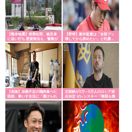
【熊本地震】便乗犯罪、被災者
【野球】新井監督は「全部ブッ
に追い打ち 悪質商法も、警察が
壊してから辞めたい」と吐露…
警戒強化
いま「広島カープ」で何が起き
ているのか？
【危険】加熱不足の鶏肉食べた
北朝鮮が3万～5万人のロシア派
医師、車いす生活に「避けられ
兵決定 ゼレンスキー「韓国も徴
たリスクだった」
兵を寄越せ」