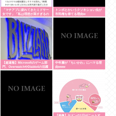
「マチアプに疲れてきたミドサー
トンボとかいうクソキショい虫が
女です」「私は理想が高すぎるの
市民権を得てる理由w
でしょうか」
【超速報】Microsoftのゲーム部
中年層が「ちいかわ」にハマる理
門、OverwatchやDiablo4の活躍
由www
によりBlizzardが牽引役となる
【画像】ヤドンの1日がニートす