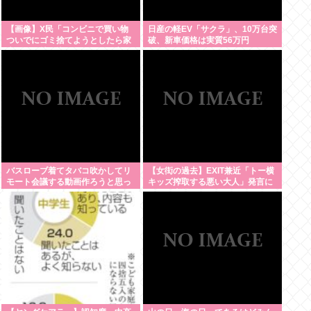
【画像】X民「コンビニで買い物
日産の軽EV「サクラ」、10万台突
ついでにゴミ捨てようとしたら家
破、新車価格は実質56万円
庭ゴミの持ち込みはダメって言わ
れた」
バスローブ着てタバコ吹かしてリ
【女衒の過去】EXIT兼近「トー横
モート会議する動画作ろうと思っ
キッズ搾取する悪い大人」発言に
てるんだが
ネット大爆笑