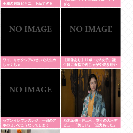
令和の貝殻ビキニ、下品すぎる
ぎる
ワイ、キオクシアのせいで人生め
【画像あり】11歳・小5女子、誕
ちゃくちゃ
生日に食堂で肉じゃがや焼き鮭や
玉子焼きなど一品料理をオジサン
みたいに食べる
セブンイレブンのレジ、一部のア
乃木坂46・井上和、堂々の大河デ
ホのせいでこうなってしまう
ビュー「美しい」「迫力あった」
茶々役で視聴者称賛