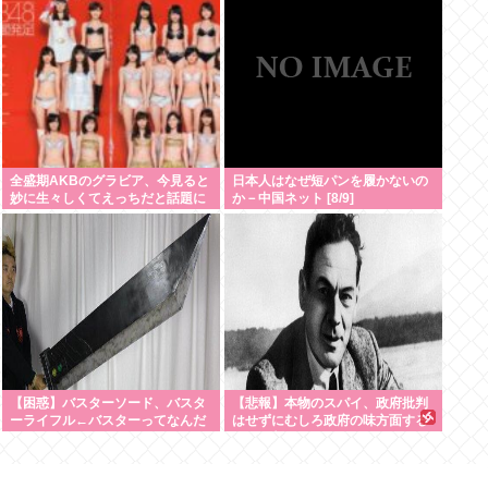
全盛期AKBのグラビア、今見ると
日本人はなぜ短パンを履かないの
妙に生々しくてえっちだと話題に
か－中国ネット [8/9]
www
【困惑】バスターソード、バスタ
【悲報】本物のスパイ、政府批判
ーライフル←バスターってなんだ
はせずにむしろ政府の味方面する
よ
ことが判明