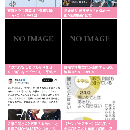
南海トラフ震源域で海底沈降
阿波踊り 踊り子女性の体の一
（ち●こう）を検出
部”強調動画”拡散
「政策的なことはわかりませ
就職氷河期世代が直面する老後
ん」無知をアピールし、平気で
格差 NISA・iDeCo
嘘をつく政治家ほど”人気があ
る”納得の理由
佐藤二朗さんX更新「本当のこと
【ヤングケアラー】認知度、中
を僕の口からは何ひとつ言えな
高生7割 こども家庭庁調査、啓