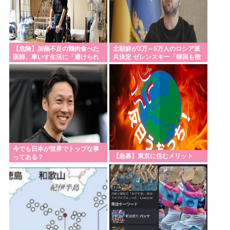
【危険】加熱不足の鶏肉食べた
北朝鮮が3万～5万人のロシア派
医師、車いす生活に「避けられ
兵決定 ゼレンスキー「韓国も徴
たリスクだった」
兵を寄越せ」
今でも日本が世界でトップな事
【急募】東京に住むメリット
ってある？