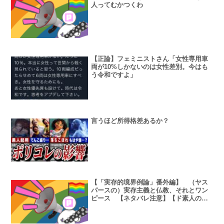
人ってむかつくわ
【正論】フェミニストさん「女性専用車
両が10%しかないのは女性差別。今はも
う令和ですよ」
言うほど所得格差あるか？
【「実存的境界例論」番外編】 （ヤス
パースの）実存主義と仏教、それとワン
ピース 【ネタバレ注意】【ド素人の考
察なので注意】