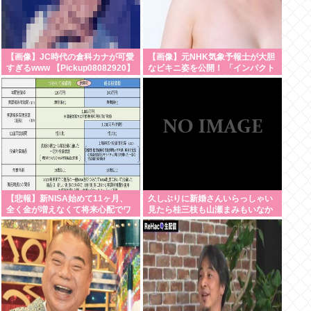
【画像】JC時代の倉科カナが可愛
【画像】元NHK気象予報士が大胆
すぎるwww 【Pickup08082920】
なビキニ姿を公開！ 「インパクト
が令和最大」「100点」の声
【悲報】新NISA始めて11ヶ月、
久しぶりに新婚さんいらっしゃい
全く金が増えなくて将来心配でワ
見たら桂三枝も山瀬まみもいなか
ロタwww
った