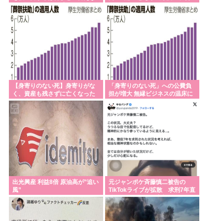
くて悔しさを日々感じてます」
発進む
【身寄りのない死】身寄りがな
「身寄りのない死」への公費負
く、資産も残さずに亡くなった
担が増大 無縁ビジネスの温床に
人の火葬や納骨を行うための公
費負担が膨らみ続けている…国
と自治体による公費負担の総額
は計約120億円に上る
出光興産 利益8倍 原油高が”追い
元ジャンポケ斉藤慎二被告の
風”
TikTokライブが拡散 求刑7年直
後にうつろな目で高額ギフトね
だり続け「