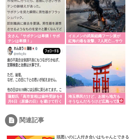
女さん「サボテンは卑猥！サボ
イエメンの武装組織フーシ派が
テンは卑猥！」
紅海の港を攻撃、7人死亡…サウ
ジの石油施設にも攻撃！
蓮舫氏「高市首相は歯科受診を8
埼玉県民だけど、お前ら地方も
月6日（原爆の日）を避けて行く
そうなんだろうけど広島って閉
べきお立場ではないでしょう
鎖的な村社会なんだよな
か」
関連記事
頭悪いのに人付き合いはちゃんとできる