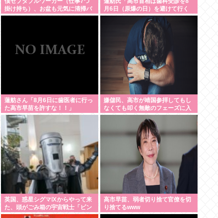
僕セプタプルワーカー（仕事7つ
蓮舫氏「高市首相は歯科受診を8
掛け持ち）、お盆も元気に清掃バ
月6日（原爆の日）を避けて行く
イト！
べきお立場ではないでしょうか」
蓮舫さん「8月6日に歯医者に行っ
嫌儲民、高市が靖国参拝してもし
た高市早苗を許すな！！」
なくても叩く無敵のフェーズに入
る..
英国、惑星シグマⅨからやって来
高市早苗、弱者切り捨て官僚を切
た、頭がごみ箱の宇宙戦士「ビン
り捨てるwww
フェイス伯爵」が下院補選に出馬