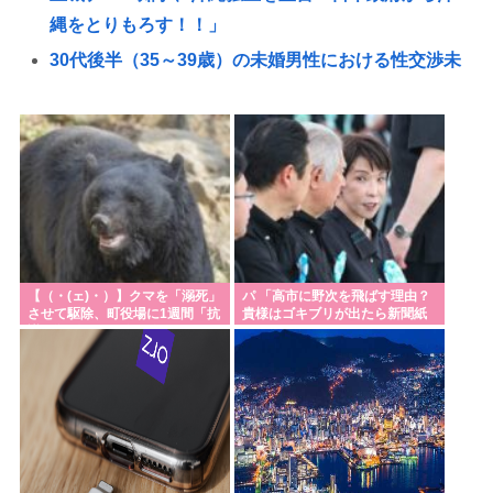
縄をとりもろす！！」
30代後半（35～39歳）の未婚男性における性交渉未
経験率（童貞率）が約26%（4人に1人）
通販でアイス買ったんだけど、これって普通にスー
パーで買ったほうが安くないか？
北朝鮮が3万～5万人のロシア派兵決定 ゼレンスキー
「韓国も徴兵を寄越せ」
【ヤングケアラー】認知度、中高生7割 こども家庭庁
調査、啓発進む
【（・(ェ)・）】クマを「溺死」
パ 「高市に野次を飛ばす理由？
させて駆除、町役場に1週間「抗
貴様はゴキブリが出たら新聞紙
コンビニや飲食店から日本人男店員が消える
議」殺到…なぜ銃を使えなかっ
で叩かないのか？」
た？岩手・雫石町が明かす背景
日本人はなぜ短パンを履かないのか-中国ネット
トランプ「イランは経済的に破綻しているからアメ
リカの勝利」ゴールポストが大移動
英国、惑星シグマⅨからやって来た、頭がごみ箱の
宇宙戦士「ビンフェイス伯爵」が下院補選に出馬