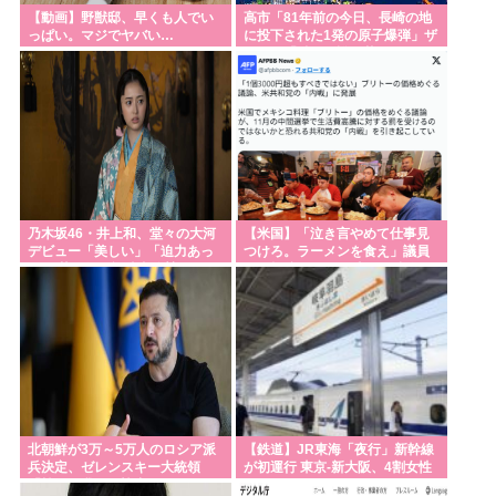
【動画】野獣邸、早くも人でい
高市「81年前の今日、長崎の地
台湾って国なの？？？
っぱい。マジでヤバい…
に投下された1発の原子爆弾」ザ
ハロワ「酷いね誰が落とした
高市「だいたい私、自分が軍事問題の権威だってウ
の」
ソ書いたの」
Powered by livedoor 相互RSS
乃木坂46・井上和、堂々の大河
【米国】「泣き言やめて仕事見
デビュー「美しい」「迫力あっ
つけろ。ラーメンを食え」議員
た」 茶々役で視聴者称賛
らの投稿にバンス氏が猛反発…
ブリトーの価格め
北朝鮮が3万～5万人のロシア派
【鉄道】JR東海「夜行」新幹線
兵決定、ゼレンスキー大統領
が初運行 東京-新大阪、4割女性
「韓国が我々に協力すべき」！