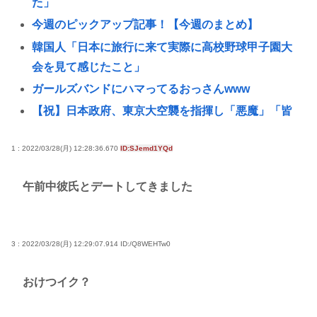
た」
今週のピックアップ記事！【今週のまとめ】
韓国人「日本に旅行に来て実際に高校野球甲子園大
会を見て感じたこと」
ガールズバンドにハマってるおっさんwww
【祝】日本政府、東京大空襲を指揮し「悪魔」「皆
殺しのルメイ」の渾名を持つカーチス・ルメイ米国
空軍大将に勲一等旭日大綬章を授与
1 : 2022/03/28(月) 12:28:36.670
ID:SJemd1YQd
ドラクエ8のゼシカ、冷静に見ると可愛くない
午前中彼氏とデートしてきました
日本人、もう熊本震災のことを忘れ始める 居場所が
なくて隅っこの方でゲームするポニーテルの女子小
学生もいるんだぞ！！
3 : 2022/03/28(月) 12:29:07.914
ID:/Q8WEHTw0
【画像】今年のミスマガジンのJK達、これすべて同
じような顔に見える人は異常です
おけつイク？
高市早苗さん、憧れのバンドを官邸に招き、自身の