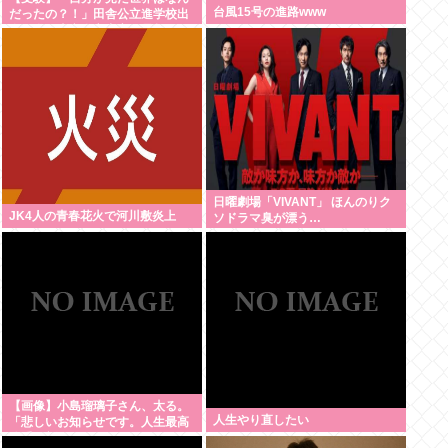
台風15号の進路www
だったの？！」田舎公立進学校出
身の私が東京私立中高一貫超エリ
ート校出身者と話してびっくりし
たこと
日曜劇場「VIVANT」 ほんのりク
JK4人の青春花火で河川敷炎上
ソドラマ臭が漂う…
【画像】小島瑠璃子さん、太る。
人生やり直したい
「悲しいお知らせです。人生最高
体重更新しました！デニムがきつ