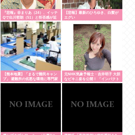
『悲報』谷まりあ（24）、イッテ
【悲報】最新のひろゆき、白髪が
Qで出川哲朗（51）と拒否感が近
エグい
すぎると女性視聴者から批判殺
到…！！
【熊本地震】「まるで難民キャン
元NHK気象予報士・吉井明子 大胆
プ」 避難所の劣悪な環境に専門家
なビキニ姿を公開！ 「インパクト
も「びっくりした」 車中泊にもリ
が令和最大」「100点」の声
スクが 「熱したフライパンに飛び
込むようなもの」