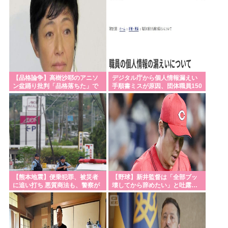
【品格論争】高樹沙耶のアニソ
デジタル庁から個人情報漏えい
ン盆踊り批判「品格落ちた」で
手順書ミスが原因、団体職員150
大論争！過去の大麻発言にも飛
人分の氏名など誤送付
び火
【熊本地震】便乗犯罪、被災者
【野球】新井監督は「全部ブッ
に追い打ち 悪質商法も、警察が
壊してから辞めたい」と吐露…
警戒強化
いま「広島カープ」で何が起き
ているのか？