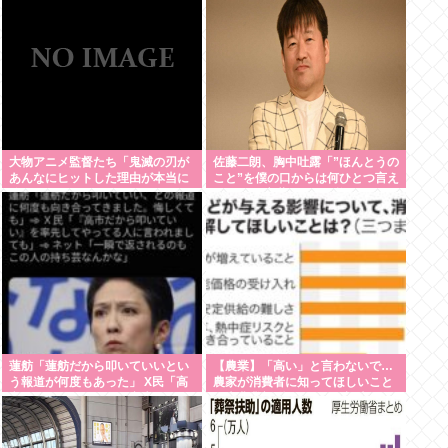
いw」
大物アニメ監督たち「鬼滅の刃が
佐藤二朗、胸中吐露「”ほんとうの
あんなにヒットした理由が本当に
こと”を僕の口からは何ひとつ言え
分からない…」
なくて… 言葉にできぬ悔しさを
日々感じております」
蓮舫「蓮舫だから叩いていいとい
【農業】「高い」と言わないで…
う報道が何度もあった」 X民「高
農家が消費者に知ってほしいこと
市だから叩いていいを率先してる
日本農業新聞アンケート調査
のがお前だろ」