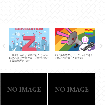
表
ぞ
逮
ブ
【画像】若者よ選挙に行こう→蓮
女好きの悪友とヒッチハイクをし
なア
舫と石丸に大量投票。Z世代に民主
て酷い目に遭った時の話
主義は無理だった