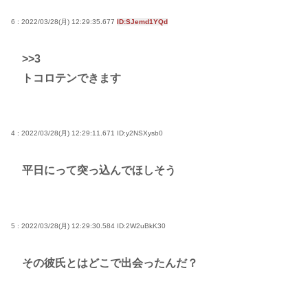
サイン入りドラム・スティックをプレゼントw
若くて美人なママと親友の淫らな行為内容を毎回聞
6 : 2022/03/28(月) 12:29:35.677
ID:SJemd1YQd
かされる「女神の加護を受けしママのサーガ」3巻 今
>>3
ガチで “ママ” ブーム来てるよな
トコロテンできます
ポケカ資産が100万円超えた男の子www
【高市動画】こういうオスガキってどうやったら産
まれるの？
4 : 2022/03/28(月) 12:29:11.671
ID:y2NSXysb0
中国のメスガキ、民度が終わりすぎてる
平日にって突っ込んでほしそう
Powered by livedoor 相互RSS
5 : 2022/03/28(月) 12:29:30.584
ID:2W2uBkK30
その彼氏とはどこで出会ったんだ？