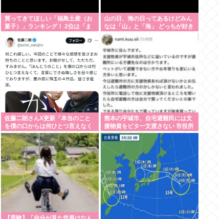
買ってきてほしい「福島土産（お
山の日、海の日ってあるけどみん
菓子）」ランキング！ 2位は「ま
なは「山」と「海」 どっちが好き
まどおる（三万石）」、1位は？
なの？
佐藤二朗さんX更新「本当のこと
熊本の宇城市、自宅避難民には支
を僕の口からは何ひとつ言えなく
援物資をビタ一文渡さない 市役所
て悔しさを日々感じてます」
「アンタが困っていてもウチは困
ってないからww」
【受験】「自分が見た世界はなん