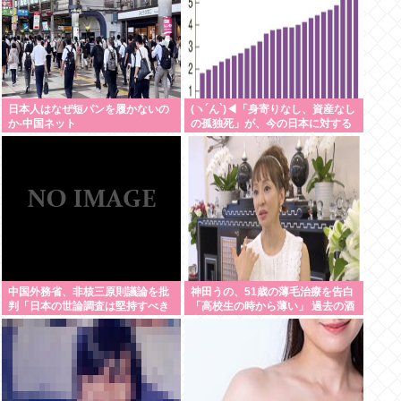
日本人はなぜ短パンを履かないの
(ヽ´ん`)◀「身寄りなし、資産なし
か-中国ネット
の孤独死」が、今の日本に対する
最大の攻撃であることが判明！！
中国外務省、非核三原則議論を批
神田うの、51歳の薄毛治療を告白
判「日本の世論調査は堅持すべき
「高校生の時から薄い」 過去の酒
が76％ 民意に逆らってはならな
豪生活に別れを告げトレーニング
い」