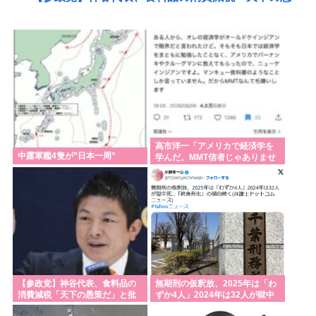
策だ」と批判
NISA民、『オルカン』『S&P500』
『NASDAQ100』しか買わない
【画像】田舎の空、青すぎる😭
【╰⋃╯の殿堂】大型ディスカウントショップで「下
半身を露出した男を確保している」 31歳の男を現行
犯逮捕 札幌
高市洋一「アメリカで経済学を
中露軍艦4隻が”日本一周”
学んだ。MMT信者じゃありませ
鬼って船で難破した白人なんじゃないの？
ん」
れいわ新選組、さん、「いのちの党」に改名🔥www
【高市】福岡の自民党県議の海外旅行費👉5年で3億
3700万円。避難所で使えるテント👉1個2万円。
元々は日本人が殴りかかっていったんだろ…
みんなで大家さん「成田は日本の下町が開発したゴ
【参政党】神谷代表、食料品の
無期刑の仮釈放、2025年は「わ
ミをエネルギーに変える技術と核融合発電を使うの
消費減税「天下の愚策だ」と批
ずか4人」2024年は32人が獄中
判
死…「終身刑化」の傾向続く
でエコで高い資産価値があり利益が出る