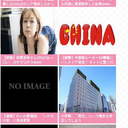
棄しなければロシア侵攻しなかっ
を武器に貿易戦争した結果www」
た」 広島から考える”平和と安全
保障”
【朗報】村重杏奈さん(30)のおっ
【衝撃】中国製ルーター20機種に
◯い、ガチでコチラwww
バックドア発見！ ネットに繋ぐだ
けで35秒ごとに中国のサーバーと
通信
【速報】れいわ新選組、「いのち
小学館、「更生」という概念を否
の党」に党名変更
定してしまう