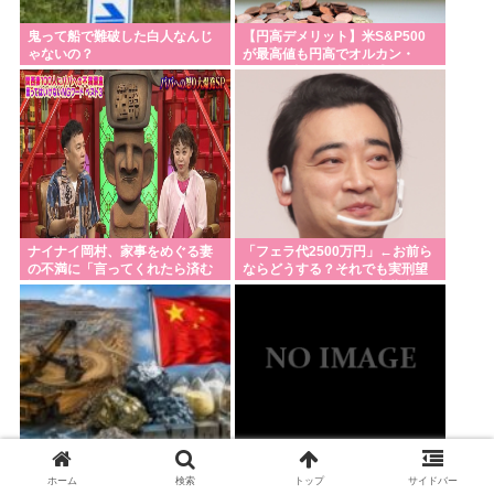
鬼って船で難破した白人なんじ
【円高デメリット】米S&P500
ゃないの？
が最高値も円高でオルカン・
S&P500投信の含み益減
ナイナイ岡村、家事をめぐる妻
「フェラ代2500万円」←お前ら
の不満に「言ってくれたら済む
ならどうする？それでも実刑望
話やん」になるみ「バイトやっ
むジャングルポケット斎藤求刑7
たらクビやで」説教受け黙り込
年
む
中国の「レアアース武器化」が
れいわ新選組、「いのちの党」
ホーム
検索
トップ
サイドバー
裏目に、世界で重レアアース供
に党名変更