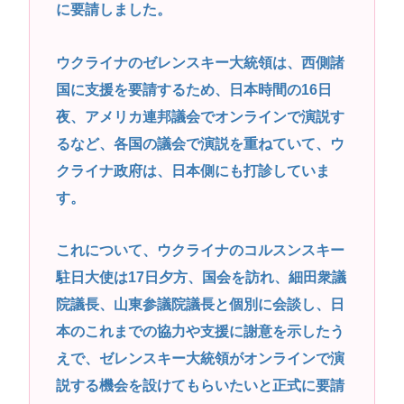
に要請しました。
いまさらps5買ってもいいかな？
高市早苗さん、憧れのバンドを官邸に招き、自身の
ウクライナのゼレンスキー大統領は、西側諸
サイン入りドラム・スティックをプレゼントw
国に支援を要請するため、日本時間の16日
若くて美人なママと親友の淫らな行為内容を毎回聞
夜、アメリカ連邦議会でオンラインで演説す
かされる「女神の加護を受けしママのサーガ」3巻 今
るなど、各国の議会で演説を重ねていて、ウ
ガチで “ママ” ブーム来てるよな
クライナ政府は、日本側にも打診していま
ポケカ資産が100万円超えた男の子www
す。
【高市動画】こういうオスガキってどうやったら産
まれるの？
これについて、ウクライナのコルスンスキー
中国のメスガキ、民度が終わりすぎてる
駐日大使は17日夕方、国会を訪れ、細田衆議
院議長、山東参議院議長と個別に会談し、日
Powered by livedoor 相互RSS
本のこれまでの協力や支援に謝意を示したう
えで、ゼレンスキー大統領がオンラインで演
説する機会を設けてもらいたいと正式に要請