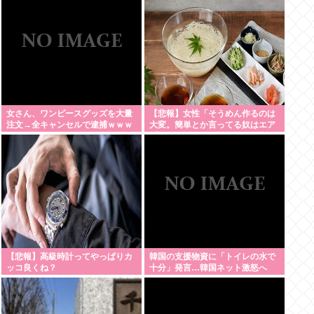
女さん、ワンピースグッズを大量
【悲報】女性「そうめん作るのは
注文→全キャンセルで逮捕ｗｗｗ
大変。簡単とか言ってる奴はエア
プ」
【悲報】高級時計ってやっぱりカ
韓国の支援物資に「トイレの水で
ッコ良くね？
十分」発言…韓国ネット激怒へ
www