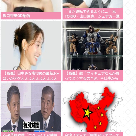
「また運転できるように…」元
坂口杏里OD配信
TOKIO・山口達也、シェアカー運
転&ギター演奏姿にファン感動
【画像】田中みな実(39)の最新お●
【画像】敵「フィギュアなんか買
ぱいがデケええええええええええ
ってどうするの？w」⇒仕事から
疲れて帰ってきて家にこんな棚が
あったら疲れが吹き飛ぶだろ？
石破茂前総理「ウクライナが核放
台湾メディア「中国がレアアース