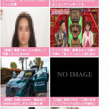
ニートぼく、セブンイレブンのバ
ちょっっっっっとだけムラムラす
イトに応募
るくらいゲーム作ってる
【画像】整形でめっちゃ成功して
ナイナイ岡村、家事をめぐる妻の
可愛くなった女www
不満に「言ってくれたら済む話や
【Pickup05164700】
ん」になるみ「バイトやったらク
ビやで」説教受け黙り込む
【朗報】日産e-power、無給油で
【正論】岡田斗司夫「人間の本音
1980km走行しギネス記録を達
としてブサイクを見たら不愉快に
成 55Lタンクでリッター
なる。この責任をどうとるんだ」