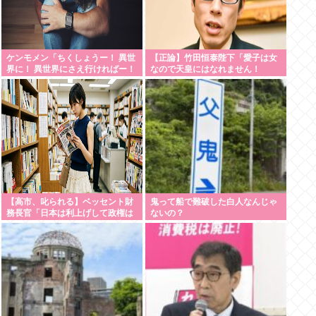
ケンモメン「ちくしょうー！ 異世
【正論】竹田恒泰陛下「愛子は女
界に！ 異世界にさえ行ければー！
なので天皇にはなれません！
(;△;)」 どうなるの？
SnowManに女の子が居たら
SnowManじゃないでしょ？」
【高市、叱られる】ベッセント財
鬼って船で難破した白人なんじゃ
務長官「日本は利上げして政権は
ないの？
金融・財政政策をとっとと見直
せ」