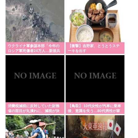
Powered by livedoor 相互RSS
ウクライナ軍参謀本部「今年の
【衝撃】吉野家、とうとうステ
ロシア軍死傷者24万人…新規兵
ーキを出す
力の募集規模を上回る」！
消費税減税に反対していた財務
【鳥取】 10代女性が汽車に乗車
省の面目が丸潰れに、減税が決
後、意識を失う…80代男性が家
まった途端に市場が動き出した
で意識を失っているのを友人に
が……
発見され重症…40代男性が屋外
の仕事場で作業中に頭痛・嘔
気…熱中症疑いの救急搬送相次
ぐ