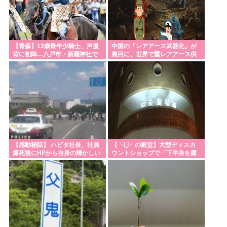
【青森】13歳最年少騎士、声援
中国の「レアアース武器化」が
背に初陣…八戸市・新羅神社で
裏目に、世界で重レアアース供
「加賀美流騎馬打毬」 イスラエ
給網の構築が加速
ルから訪れていたダニエルさん
「興奮した」
【感動秘話】 ハビタ社長、社員
【╰⋃╯の殿堂】大型ディスカ
爆死後にHPから自身の輝かしい
ウントショップで「下半身を露
経歴を削除して哀悼の意を表し
出した男を確保している」 31歳
ていた！
の男を現行犯逮捕 札幌