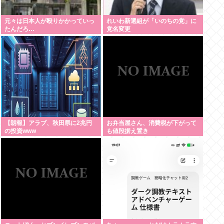
元々は日本人が殴りかかっていっ
れいわ新選組が「いのちの党」に
たんだろ…
党名変更
【朗報】アラブ、秋田県に2兆円
お弁当屋さん、消費税が下がって
の投資www
も値段据え置き