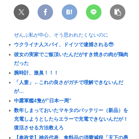
ぜんぶ私が中心、そう思われたくないのに
ウクライナ人スパイ、ドイツで逮捕される🥹
彼女の実家でご飯頂いたんだがすき焼きの肉が鶏肉
だった
腕時計、激臭！！！
「人妻」←これの良さがガチで理解できないんだ
が…
中露軍艦4隻が”日本一周”
数年しまっておいたマキタのバッテリー（新品）を
充電しようとしたらエラーで充電できないんだが！
復活させる方法教えろ
【参政党】神谷代表、食料品の消費減税「天下の愚