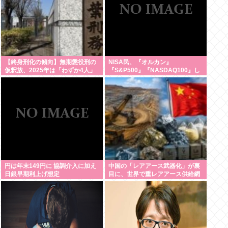
【終身刑化の傾向】無期懲役刑の
NISA民、『オルカン』
仮釈放、2025年は「わずか4人」
『S&P500』『NASDAQ100』し
2024年は32人が獄中死
か買わない
円は年末149円に 協調介入に加え
中国の「レアアース武器化」が裏
日銀早期利上げ想定
目に、世界で重レアアース供給網
の構築が加速、中国の独占終わ
る、