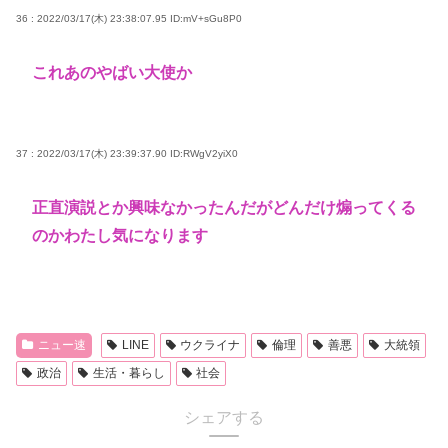
36 : 2022/03/17(木) 23:38:07.95
ID:mV+sGu8P0
これあのやばい大使か
37 : 2022/03/17(木) 23:39:37.90
ID:RWgV2yiX0
正直演説とか興味なかったんだがどんだけ煽ってくる
のかわたし気になります
ニュー速
LINE
ウクライナ
倫理
善悪
大統領
政治
生活・暮らし
社会
シェアする