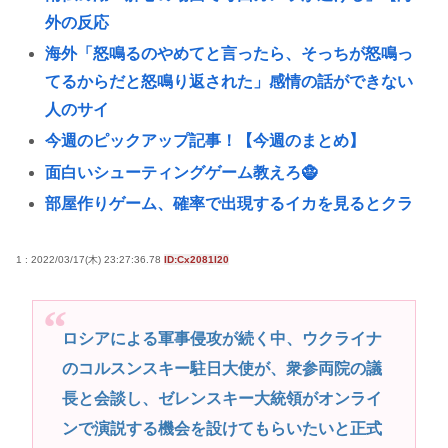
外の反応
海外「怒鳴るのやめてと言ったら、そっちが怒鳴っ
てるからだと怒鳴り返された」感情の話ができない
人のサイ
今週のピックアップ記事！【今週のまとめ】
面白いシューティングゲーム教えろ🧌
部屋作りゲーム、確率で出現するイカを見るとクラ
ッシュする不具合が発生
海外「でもこちらは州の所得税を払わなくていいの
1 : 2022/03/17(木) 23:27:36.78
ID:Cx2081I20
で、と言われた」税金の安い土地に移った人たちの
答え合わ
ロシアによる軍事侵攻が続く中、ウクライナ
路上で小学生に痴漢行為 男子高校生（16）逮捕
のコルスンスキー駐日大使が、衆参両院の議
【決算】任天堂「Switch2もマリカも売れまくりで笑
長と会談し、ゼレンスキー大統領がオンライ
いが止まらんどすえ！」連結経常利益は前年同期比
ンで演説する機会を設けてもらいたいと正式
2.2倍の2061億円に