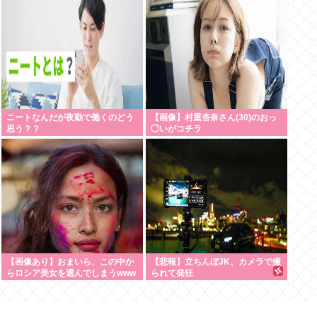
36km（SUV）
ニートなんだが夜勤で働くのどう
【画像】村重杏奈さん(30)のおっ
思う？？
◯いがコチラ
【画像あり】おまいら、この中か
【悲報】立ちんぼJK、カメラで撮
らロシア美女を選んでしまうwww
られて発狂