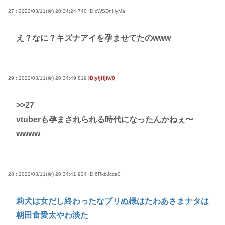
27 : 2022/03/11(金) 20:34:24.740
ID:cWSDnHyMa
え？なに？キズナアイを孕ませてたのwww
29 : 2022/03/11(金) 20:34:49.819
ID:y/jHjfv/0
>>27
vtuberも孕まされられる時代になったんかねぇ〜
wwww
28 : 2022/03/11(金) 20:34:41.924
ID:6RkbJcca0
莉犬は女だし終わったなブリぬ様はたわあさまナタは
朝田食愛太やわ淡た