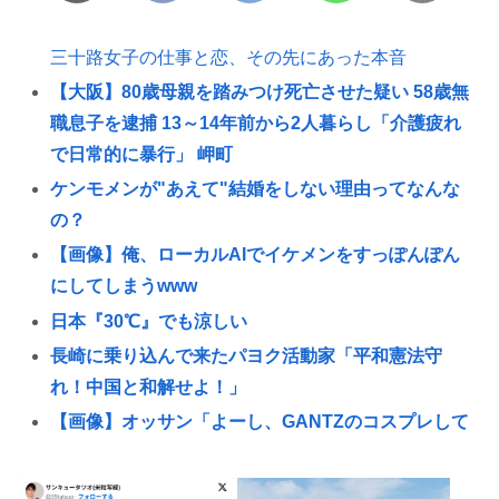
三十路女子の仕事と恋、その先にあった本音
【大阪】80歳母親を踏みつけ死亡させた疑い 58歳無
職息子を逮捕 13～14年前から2人暮らし「介護疲れ
で日常的に暴行」 岬町
ケンモメンが"あえて"結婚をしない理由ってなんな
の？
【画像】俺、ローカルAIでイケメンをすっぽんぽん
にしてしまうwww
日本『30℃』でも涼しい
長崎に乗り込んで来たパヨク活動家「平和憲法守
れ！中国と和解せよ！」
【画像】オッサン「よーし、GANTZのコスプレして
コミケ行くかー」
『食料自給率』の低い日本が「核兵器で国を守