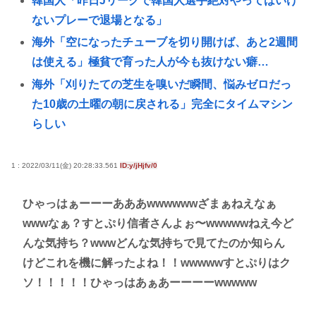
韓国人「昨日Jリーグで韓国人選手絶対やってはいけ
ないプレーで退場となる」
海外「空になったチューブを切り開けば、あと2週間
は使える」極貧で育った人が今も抜けない癖…
海外「刈りたての芝生を嗅いだ瞬間、悩みゼロだっ
た10歳の土曜の朝に戻される」完全にタイムマシン
らしい
学歴厨「文系なら地方旧帝大よりも早慶の方が
上！」←これ
1 : 2022/03/11(金) 20:28:33.561
ID:y/jHjfv/0
『ポケモンカード』バンダイのカードゲームも転売
ひゃっはぁーーーあああwwwwwwざまぁねえなぁ
対策に”マイナンバー”導入開始「効果テキメン」
wwwなぁ？すとぷり信者さんよぉ〜wwwwwねえ今ど
樹里と中学生のカーセクロス完全版。新事実発見し
んな気持ち？wwwどんな気持ちで見てたのか知らん
た。
けどこれを機に解ったよね！！wwwwwすとぷりはク
高市早苗「寝てない」それは分かったが「徹夜した
ソ！！！！！ひゃっはあぁあーーーーwwwww
ので辛くて宿題やってません」って言う奴高市早苗
以外に見たことないのだが