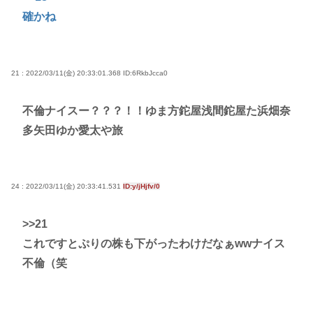
確かね
21 : 2022/03/11(金) 20:33:01.368
ID:6RkbJcca0
不倫ナイスー？？？！！ゆま方鉈屋浅間鉈屋た浜畑奈
多矢田ゆか愛太や旅
24 : 2022/03/11(金) 20:33:41.531
ID:y/jHjfv/0
>>21
これですとぷりの株も下がったわけだなぁwwナイス
不倫（笑