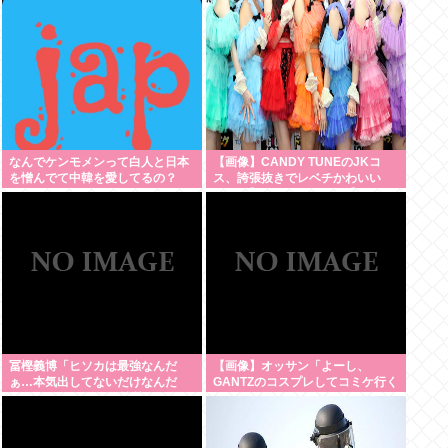
欲は異常
なんでケンモメンって白人と日本
【画像】CANDY TUNEのJKコ
を憎んでて中韓を愛してるの？
ス、誇張抜きでレベチかわいい
www 【Pickup08082959】
冨樫義博「ヒソカは最強なんだ
【画像】オッサン「よーし、
ぁ…本気出してないだけなんだ
GANTZのコスプレしてコミケ行く
ぁ…」 こいつのこの情熱なんな
かー」
の？