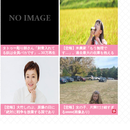
続け「精神的に限界」「末期状
態」と話題
タトゥー彫り師さん「刺青入れて
【悲報】米農家「もう無理で
る奴は全員バカです」→30万再生
す…」。過去最大の在庫を抱える
www
状態で新米収穫。新米価格安すぎ
て赤字に
【悲報】大竹しのぶ、原爆の日に
【悲報】女の子、片脚だけ細すぎ
「絶対に戦争を放棄する国であり
るwww(画像あり)
続けよう」