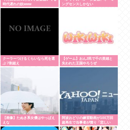
時代遅れの奴www
ングセンスしかない
クーラーつけるくらいなら死を選
【ゲーム】おんJ民で千の英雄と
ぶ 7割超え
失われた王国やろうぜ
【画像】たぬき系女優はやっぱえ
阿波おどりの練習動画が100万回
えな
超再生で当事者が憤り「悲しい
し、気持ち悪い」 日本人男性の性