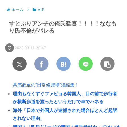
ホーム
VIP
すとぷりアンチの俺氏歓喜！！！！ななも
り氏不倫がバレる
2022.03.11 20:47
共感必至の“日常修羅場”短編集！
理由もなくすぐファビョる韓国人、目の前で歩行者
が横断歩道を渡ったというだけで車でハネる
海外「日本で外国人が逮捕された場合ほとんど起訴
されない理由」