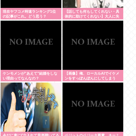
現在ヤフコメ時速ランキング1位
【話しても何もしてくれない・具
の記事がこれ。どう思う？
体的に助けてくれない】大人に失
望感 トー横に集まる若者
ケンモメンが"あえて"結婚をしな
【画像】俺、ローカルAIでイケメ
い理由ってなんなの？
ンをすっぽんぽんにしてしまう
www
今だに車にCD入れて音楽聴いてる
ベジットのベジータ要素、ネーミ