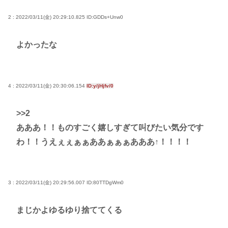
スマホゲー、サ終が相次ぎ開発・運営事業者の倒産
2 : 2022/03/11(金) 20:29:10.825
ID:GDDs+Unw0
が急増 完全にオワコンか
高市早苗さん、憧れのバンドを官邸に招き、自身の
よかったな
サイン入りドラム・スティックをプレゼントw
若くて美人なママと親友の淫らな行為内容を毎回聞
かされる「女神の加護を受けしママのサーガ」3巻 今
4 : 2022/03/11(金) 20:30:06.154
ID:y/jHjfv/0
ガチで “ママ” ブーム来てるよな
>>2
ポケカ資産が100万円超えた男の子www
あああ！！ものすごく嬉しすぎて叫びたい気分です
【高市動画】こういうオスガキってどうやったら産
わ！！うえぇぇぁぁああぁぁぁあああ↑！！！！
まれるの？
中国のメスガキ、民度が終わりすぎてる
3 : 2022/03/11(金) 20:29:56.007
ID:80TTDgWm0
Powered by livedoor 相互RSS
まじかよゆるゆり捨ててくる