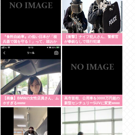
『食料自給率』の低い日本が「核
【衝撃】ナイフ犯人さん、警察官
兵器で国を守る！」って、頭おか
が拳銃なしで現行犯逮
しくね？食べ物止められたら終わ
捕・・・・・・・・・
りじゃん
【画像】BMWの女性店員さん、ム
高市首相、公用車を3000万円超の
ホすぎるwww
新型センチュリーSUVに変更www