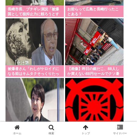
長崎市長、ブチギレ演説「被爆
お前らって広島と長崎行ったこ
国として核抑止力に頼ろうとす
とある？
るのやめろつってんの 」高市、
睨みつける
被爆者さん「わしがケロイドに
【画像】昨日の銀だこ、88人し
なる前はキムタクそっくりたっ
か買えない88円セールでクソ暑
たんじゃ」ハードなギャグをか
いのに大行列をなす日本人がこ
ます
れwww
パヨク広島襲来… 地元民から
自民党「日本を滅ぼそうとする
「帰れ！」と罵声を浴びせら
統一教会のいいなりですw」 お
ホーム
検索
トップ
サイドバー