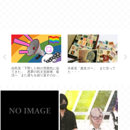
略
B
自民党「下野した時の雰囲気に似
共産党「森友ガー」 まだ言って
てきた」 悪夢の民主党政権、復
た・・・
活へ また過ちを繰り返すのか…