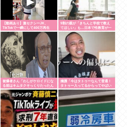
【動画あり】激セクシーJK、
9割の親が「きちんと学校で教え
TikTokで一瞬にして400万再生
てほしい」も…日本で性教育が一
www
向に進まない裏事情を元教師が指
摘
被爆者さん「わしがケロイドにな
擁護「今はタトゥーなんて普通！
る前はキムタクそっくりたったん
タトゥー入ってるからってやばい
じゃ」ハードなギャグをかます
人なんてのは昔の話！！」