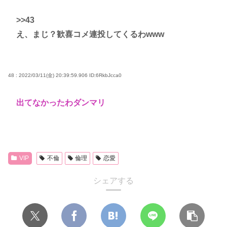
>>43
え、まじ？歓喜コメ連投してくるわwww
48 : 2022/03/11(金) 20:39:59.906
ID:6RkbJcca0
出てなかったわダンマリ
VIP
不倫
倫理
恋愛
シェアする