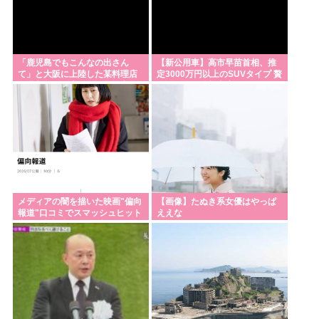
が非難されても「華僑100万人」を国外追放したワケ
日本列島さん、人間が住めるエリアの少なさが流石
に厳しいwww
「鹿児島でもこんなの出さん
【新公用車】高市早苗首相、推
鯖、高騰。輸入鯖も高騰で加工業者の約2割が倒産廃
て」と大阪に上陸した某料理店
定3000万円以上のSUVタイプ 贅
に批判殺到、鹿児島の養鶏家と
を尽くした後部座席でたばこを
業 もう大衆魚から高級魚へ…
タッグを組んだとこ
吸うのが至福の時間か どんどん
延びる乗車時間
Powered by livedoor 相互RSS
メディアの闇を描いた映画"偏向
【画像】たぬき系女優はやっぱ
報道"口コミでスマッシュヒット
ええな
中も一切記事にならず