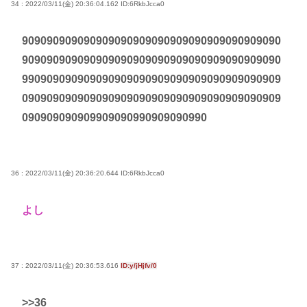
34 : 2022/03/11(金) 20:36:04.162
ID:6RkbJcca0
909090909090909090909090909090909090909090
909090909090909090909090909090909090909090
990909090909090909090909090909090909090909
090909090909090909090909090909090909090909
090909090909909090990909090990
36 : 2022/03/11(金) 20:36:20.644
ID:6RkbJcca0
よし
37 : 2022/03/11(金) 20:36:53.616
ID:y/jHjfv/0
>>36