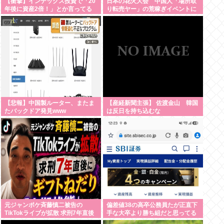
【衝撃】インデックス投資で「20
日本の花火大会 中国人「場所取
年後に資産2倍！」とか言ってる
り転売ヤー」の荒稼ぎイベントに
奴www
なってしまう
【悲報】中国製ルーター、またま
【産経新聞主張】 佐渡金山 韓国
たバックドア発見www
は反日を持ち込むな
元ジャンポケ斉藤慎二被告の
偏差値38の高卒公務員たが正直下
TikTokライブが拡散 求刑7年直後
手な大卒より勝ち組だと思ってる
にうつろな目で高額ギフトねだり