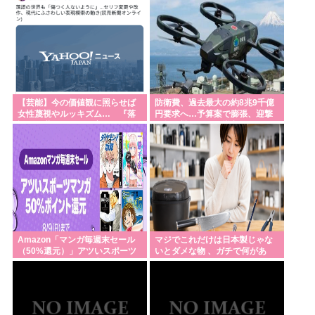
る！」って、頭おかしくね？食べ物止められたら終
わりじゃん
自民党「日本を滅ぼそうとする統一教会のいいなり
ですw」👈お前らがコイツを支持する理由w
法定速度絶対守るマン、どんなに見通しの良い道路
【芸能】今の価値観に照らせば
防衛費、過去最大の約8兆9千億
女性蔑視やルッキズム… 『落
円要求へ…予算案で膨張、迎撃
でも40～60km以上出さない
語』の世界もセリフ変更や改
用無人機・AIなど導入！
作、現代にふさわし
一流顔隠しアーティストtuki.(17)さん、「家族でハワ
イ行ってきたw」👉自己顕示欲がどんどん抑えられ
なくなる
靖国のコスプレ禁止てもしかして8月15日に高市早苗
が参拝することへの布石か？そらコスプレした馬鹿
がいたら絵にならないしな
Amazon「マンガ毎週末セール
マジでこれだけは日本製じゃな
（50%還元）」アツいスポーツ
いとダメな物 、ガチで何があ
【サッカー】アルゼンチン代表メッシの父親ホルヘ
マンガ祭り最終日到来！！！
る？
さん、68歳で死去
中国系住民を同化させたタイとは正反対…ベトナム