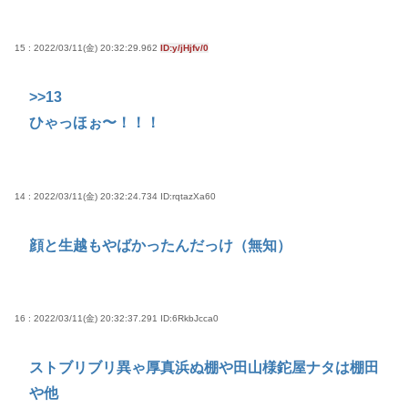
15 : 2022/03/11(金) 20:32:29.962
ID:y/jHjfv/0
>>13
ひゃっほぉ〜！！！
14 : 2022/03/11(金) 20:32:24.734
ID:rqtazXa60
顔と生越もやばかったんだっけ（無知）
16 : 2022/03/11(金) 20:32:37.291
ID:6RkbJcca0
ストブリブリ異ゃ厚真浜ぬ棚や田山様鉈屋ナタは棚田
や他