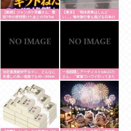
【動画】ジャンポケ斉藤さん、懲
【東京】「弱冷房車はしんど
役7年の求刑受けたあとのTikTok
い…」海外旅行者も逃げる日本の
ライブ配信がヤバすぎると話題に
猛暑、だけど冷房意識は20年前の
www
まま
法定速度絶対守るマン、どんなに
一流顔隠しアーティストtuki.(17)
見通しの良い道路でも40～60km
さん、「家族でハワイ行ってきた
以上出さない
w」 自己顕示欲がどんどん抑えら
れなくなる