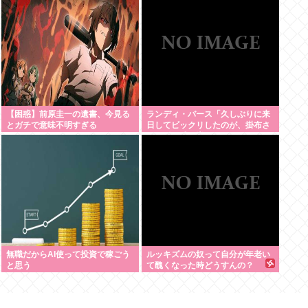
【困惑】前原圭一の遺書、今見る
ランディ・バース「久しぶりに来
とガチで意味不明すぎる
日してビックリしたのが、掛布さ
んの髪の毛が増えていた。岡田さ
んは髪の毛がなくなってた」
無職だからAI使って投資で稼ごう
ルッキズムの奴って自分が年老い
と思う
て醜くなった時どうすんの？