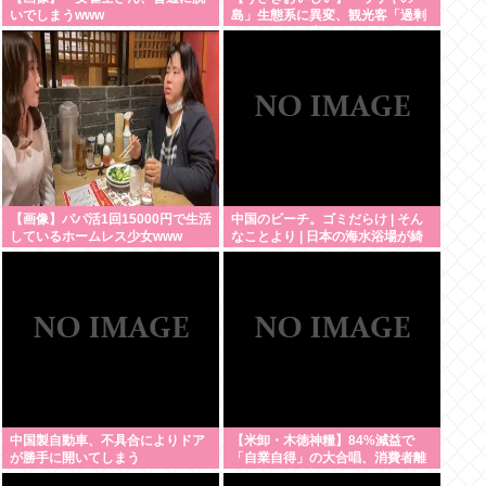
いでしまうwww
島」生態系に異変、観光客「過剰
な餌やり」で増えた思わぬ「敵」
…ウサギ襲い口でくわえる姿も
大久野島
【画像】パパ活1回15000円で生活
中国のビーチ。ゴミだらけ | そん
しているホームレス少女www
なことより | 日本の海水浴場が綺
麗に保たれてるのは自治体と地域
ボランティアのお陰
中国製自動車、不具合によりドア
【米卸・木徳神糧】84%減益で
が勝手に開いてしまう
「自業自得」の大合唱、消費者離
れが招いた逆説