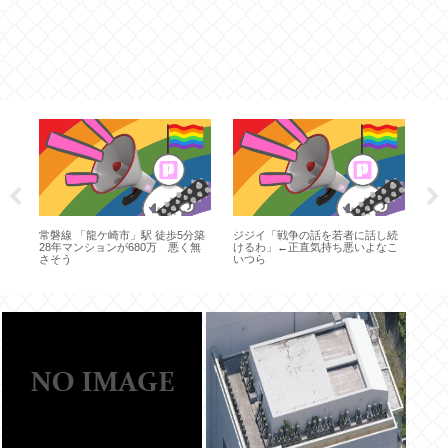
だ
バ
マ
な
止
きな
常磐線 「龍ケ崎市」駅 徒歩5分築
ジジイ「戦争の話を若者に話し続
28年マンションが680万 悪く無
けるわ」←正直気持ち悪いよなこ
さそう
いつら