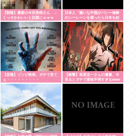
【朗報】最新の今田美桜さん ←
日本人「嫌いな中国がバシー海峡
くっそかわいいと話題にｗｗｗ
のシーレーンを握ったら日本を妨
【Pickup08083021】
害するに違いない、だから台湾支
援だムキー」つまりそういうこと
でしょ
【悲報】ゾンビ映画、ガチで見て
【衝撃】前原圭一さんの遺書、今
ぇ・・・・・・・・・
見るとガチで意味不明すぎるwww