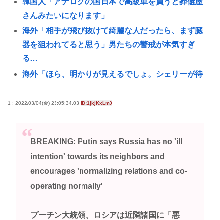
韓国人「アナログの国日本で高級車を買うと葬儀屋
さんみたいになります」
海外「相手が飛び抜けて綺麗な人だったら、まず臓
器を狙われてると思う」男たちの警戒が本気すぎ
る…
海外「ほら、明かりが見えるでしょ。シェリーが待
ってるの」一週間寝たきりの人が立ち上がった夜…
彼氏がいないと謳いケツのデカさで売れてタワマン
1 : 2022/03/04(金) 23:05:34.03
ID:1jkjKxLm0
を購入しプロゲーマーと結婚したグラドル、息子が
「自閉スペクトラム症」と診断され泣く
BREAKING: Putin says Russia has no 'ill
女子高生コスプレイヤー、夏の電車が臭くて苦言
intention' towards its neighbors and
「洋服は一回全部熱湯につけよう！洗濯機はキッチ
encourages 'normalizing relations and co-
ンハイター薄めた水で一回まわそう！」
operating normally'
【画像あり】女子大生「長岡の花火行ってきた」 花
火を見せたいのか自分を見せたいのかどっちだよ！
プーチン大統領、ロシアは近隣諸国に「悪
29歳バンドマン俺、もうどうやったらバズるのかわ