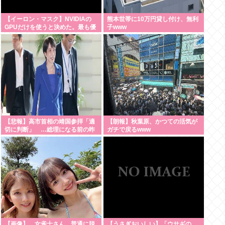
【イーロン・マスク】NVIDIAの
熊本世帯に10万円貸し付け、無利
GPUだけを使うと決めた。最も優
子www
れているからだ
【悲報】高市首相の靖国参拝「適
【朗報】秋葉原、かつての活気が
切に判断」 …総理になる前の昨
ガチで戻るwww
年は参拝
【画像】 女雀士さん、普通に脱
【うさぎおいしい】「ウサギの