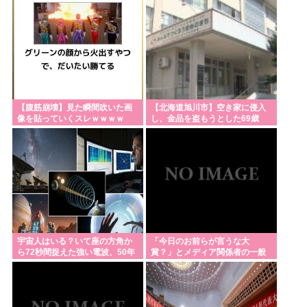
して……
の声
米農家「流石にこんな値段じゃ、米作り辞める人、
出るんじゃないかなあ？？」
Powered by livedoor 相互RSS
【腹筋崩壊】見た瞬間吹いた画
【北海道旭川市】空き家に侵入
像を貼っていくスレｗｗｗｗ
し、金品を盗もうとした69歳
人、阿㘴上利是逮捕！
宇宙人はいる？いて座の方角か
「今日のお前らが言うな大
ら72秒間捉えた強い電波、50年
賞？」とメディア関係者の一般
間正体分からぬ「Wow！信号」
人への苦言にツッコミ殺到、被
災地の避難所でカメラ