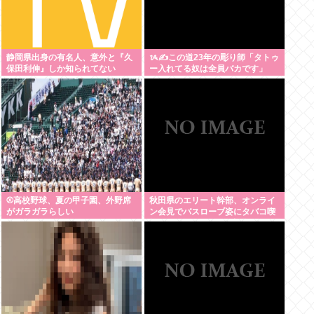
静岡県出身の有名人、意外と『久
ᝰ✍この道23年の彫り師「タトゥ
保田利伸』しか知られてない
ー入れてる奴は全員バカです」
⚾高校野球、夏の甲子園、外野席
秋田県のエリート幹部、オンライ
がガラガラらしい
ン会見でバスローブ姿にタバコ喫
煙。ワイルドすぎると話題に