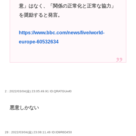
意」はなく、「関係の正常化と正常な協力」
からん
を奨励すると発言。
はっきり言って高卒や中卒よりも、いい歳して独身
のほうが恥ずかしいよな🤔
https://www.bbc.com/news/live/world-
高市早苗さん、憧れのバンドを官邸に招き、自身の
europe-60532634
サイン入りドラム・スティックをプレゼントw
若くて美人なママと親友の淫らな行為内容を毎回聞
かされる「女神の加護を受けしママのサーガ」3巻 今
ガチで “ママ” ブーム来てるよな
ポケカ資産が100万円超えた男の子www
【高市動画】こういうオスガキってどうやったら産
2 : 2022/03/04(金) 23:05:49.91
ID:QRATGUmf0
まれるの？
中国のメスガキ、民度が終わりすぎてる
悪意しかない
Powered by livedoor 相互RSS
28 : 2022/03/04(金) 23:08:11.46
ID:ID9R6D450