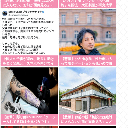
【悲報】お前の親「施設には絶対
【バイオ】タウリンが「老化細
に入らない、お前が面倒見ろ」←
胞」を除去 大正製薬が研究成果
どうすんの？・・・・・・・・・
を発表
中国人の子供が溺れ、周りに助け
【悲報】ひろゆき氏「性欲弱い人
を乞う父親と、スマホを向けてイ
ってモチベーションも低いので貧
ンプレ稼ぎの見物人 [8/8]
乏人多い」
【衝撃】彫り師YouTuber「タトゥ
【悲報】お前の親「施設には絶対
ー入れてる奴は全員バカです」
に入らないお前が面倒見ろ」←ど
「すごい民度低い」
うすんの？