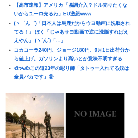
【高市速報】アメリカ「協調介入？ドル売りたくな
いからユーロ売るわ」EU激怒www
(ヽ゜ん゜)「日本人は馬鹿だからウヨ動画に洗脳され
てる！」 ぼく「じゃあサヨ動画で逆に洗脳すればえ
えやん」 (ヽ´ん`)「…」
コカコーラ240円、ジョージ180円、9月1日出荷分か
ら値上げ。ガソリンより高いとか意味不明すぎる
🎨ᝰ✍この道23年の彫り師「タトゥー入れてる奴は
全員バカです」🤪
ランディ・バース「久しぶりに来日してビックリし
たのが、掛布さんの髪の毛が増えていた。岡田さん
は髪の毛がなくなってた」
日本人「嫌いな中国がバシー海峡のシーレーンを握
ったら日本を妨害するに違いない、だから台湾支援
だムキー」つまりそういうことでしょ