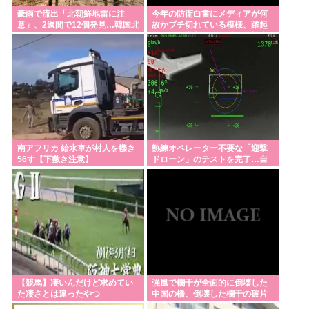
駐車場について聞きたいんだけど土日祝日入庫後24
豪雨で流出「北朝鮮地雷に注
今年の防衛白書にメディアが何
時間最大800円って日曜いれて出庫日が平日の場合料
意」、2週間で12個発見…韓国北
故かブチ切れている模様、躍起
西部！
になって批判するも逆に有権者
金どうなるの
からは……
ヨーロッパ人ついに気づきはじめる「夏ってエアコ
ン無いと暑いわ」
パさん「中国が日本を占領するのってすごく簡単だ
と思うよ。西日本の原発にミサイルを撃ち込めばい
い」
南アフリカ 給水車が村人を轢き
熟練オペレーター不要な「迎撃
56す【下敷き注意】
ドローン」のテストを完了…自
【謎】高市早苗の「高市」と「早苗」の出処が不明
らが目標を追尾する映像公開！
だと戦慄が走る
パさん「難民を追い返す。そんな国でいいのか？入
管法強行抗議！」
【ラグビー】日本代表、歴史的初勝利ならず…オー
ストラリアに逆転負け 8戦全敗
【競馬】凄いんだけど求めてい
強風で欄干が全面的に倒壊した
防衛白書の表紙は、なぜか笑顔の若者がアニメ風に
た凄さとは違ったやつ
中国の橋、倒壊した欄干の破片
を調べると凄まじい事実が発覚
描かれ… 安保政策の大転換とのチグハグ感に戸惑い