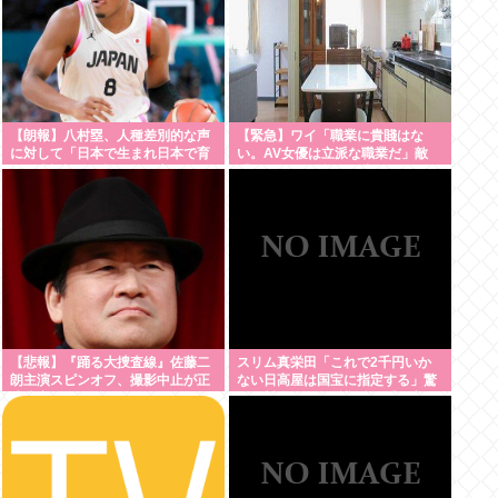
【朗報】八村塁、人種差別的な声
【緊急】ワイ「職業に貴賤はな
に対して「日本で生まれ日本で育
い。AV女優は立派な職業だ」敵
ち日本語話す。誰に何を言われよ
「じゃあ君の娘がAV出てもええ
うが日本人」
の？」
【悲報】『踊る大捜査線』佐藤二
スリム真栄田「これで2千円いか
朗主演スピンオフ、撮影中止が正
ない日高屋は国宝に指定する」驚
式決定
異の料金＆量に反響続々「日高屋
恐るべし！」