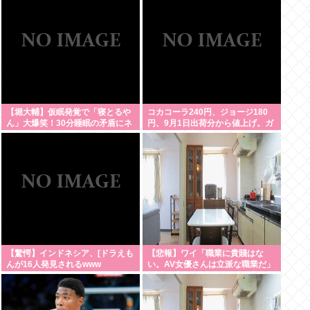
【堀大輔】仮眠発覚で「寝とるや
コカコーラ240円、ジョージ180
ん」大爆笑！30分睡眠の矛盾にネ
円、9月1日出荷分から値上げ。ガ
ット騒然
ソリンより高いとか意味不明すぎ
る
【驚愕】インドネシア、[ドラえも
【悲報】ワイ「職業に貴賤はな
んが16人発見されるwww
い。AV女優さんは立派な職業だ」
敵さん「じゃあ君の娘がAV出ても
ええの？」www