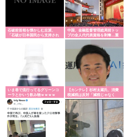
石破前首相を懐かしむ左派、
中国、金融監督管理総局前トッ
「石破が日本国民から支持され
プの全人代代表資格を剥奪…重
まくっていた」と主張してしま
大な規律違反で！
うも……
いま巷で流行ってるグリーンコ
【カンテレ】杉村太蔵氏、消費
ーラとかいう飲み物ｗｗｗｗ
税減税は反対「減税じゃなく
て、現金給付を」