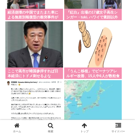
経済崩壊の中国でまたまた車に
『紅白』出場の17歳女子高生シ
よる無差別報復型の衝突事件が
ンガー・tuki. ハワイで素顔以外
発生、7人死亡9人負傷
ほぼ全部出し 「隠しきれない美
貌」とSNSざわつく
ここで高市が靖国参拝すれば日
「うんこ移植」でピーナツアレ
本経済にトドメ刺せるよな
ルギー改善、15人中6人が数粒食
べられるように
俳優・岸田健作 中居正広氏の熊
トランプ帝国軍1万人が駐屯して
ホーム
検索
トップ
サイドバー
本支援報道うけ「気遣いや優し
いたカタールの基地 イランがい