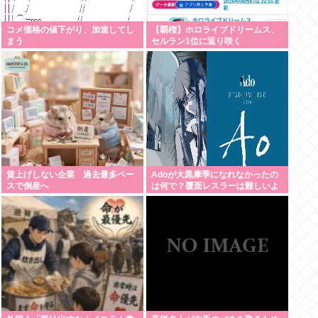
コメ価格の値下がり、加速してし
【覇権】ホロライブドリームス、
まう
セルラン1位に返り咲く
WIWIWIWIWIWIWIWIWIWIWIWIWI
WIWIWIWIWI
賃上げしない企業 過去最多ペー
Adoが大黒摩季になれなかったの
スで倒産へ
は何で？覆面レスラーは難しいよ
ね