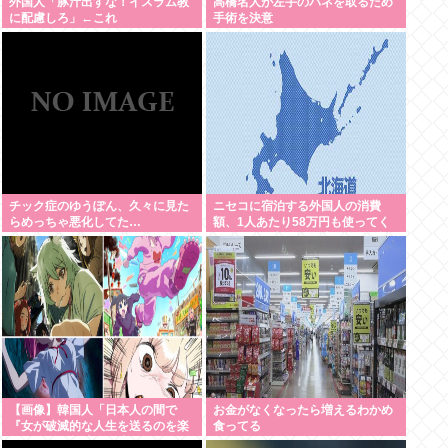
外国人「豚汁出すな！イスラム教
高橋名人が左手のバネを取るため
に配慮しろ」←これ
手術を決意
チック症のゆうぽん、久々に見た
ニセコに宿泊する外国人の消費
らめっちゃ悪化してた…
額、1人あたり58万円も使ってく
れることが判明。日本人の4.6倍
【画像】韓国人「日本人の間で
お金がなくなったら増えるわかめ
『女が破滅的な人生を送るのを楽
食ってる
しむ陰湿な趣味』が流行ってい