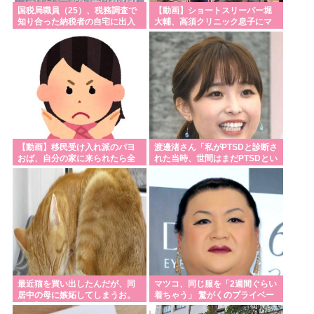
良かったと思った」
国税局職員（25）、税務調査で
【動画】ショートスリーパー堀
知り合った納税者の自宅に出入
大輔、高須クリニック息子にマ
「核兵器をなくすキーワードは『人間らしさ』」 ピ
りしお小遣い1億5000万円頂戴
ジギレ！怖すぎると話題に
するwww
ースボート畠山澄子さんが語った、核のある世界を
変えるために
水道水を飲むの止めた結果⋯
米国雇用統計、非農業部門雇用者数 (前月比)結果:-2.3
万人予想:+8.0万人、失業率結果:+4.1%予想:+4.2%、
9月利下げか
【動画】移民受け入れ派のパヨ
渡邊渚さん「私がPTSDと診断さ
おば、自分の家に来られたら全
れた当時、世間はまだPTSDとい
【熊本地震】避難者の食生活、改善急務=調理できず
力で拒否るｗｗｗｗｗｗｗｗｗ
う言葉は浸透されていませんで
ｗｗｗ
した」
「パン飽き飽き」-断水なお3万戸超
【サッカー】スペイン代表MFロドリ、レアル入り目
前から一転、バルサ加入へ 現地メディア伝える 4年
契約で年俸55億円準備
ライフとかマルエツとか、特に何の取り柄もないス
最近猫を買い出したんだが、同
マツコ、同じ服を「2週間ぐらい
ーパーが東京でデカい顔してるの不思議だよな、普
居中の母に嫉妬してしまうお。
着ちゃう」 驚がくのプライベー
【再】
ト 理由を激白
通OK行くだろ