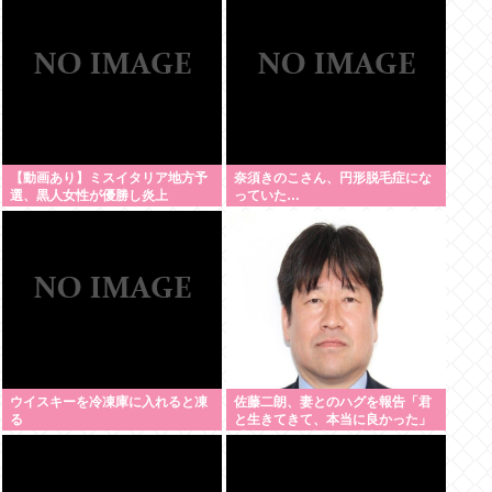
【動画あり】ミスイタリア地方予
奈須きのこさん、円形脱毛症にな
選、黒人女性が優勝し炎上
っていた…
ウイスキーを冷凍庫に入れると凍
佐藤二朗、妻とのハグを報告「君
る
と生きてきて、本当に良かった」
「文〇砲より遥かに威力は弱い
が、僕のノロケ砲をお見舞いす
る」