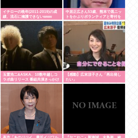
イチローの晩年(2011-2019)の成
中居正広さん53歳、熊本で黒ニッ
績、流石に擁護できないwww
トをかぶりボランティアと寄付を
している模様
玉置浩二&ASKA、10数年越しコ
【感動】広末涼子さん「再出発し
ラボ曲リリース 番組共演きっかけ
たい」
で実現…同い年盟友の完全合作
高市「あのジジイ、最近イジワル
『ヤニねこ』新海誠、水島努、綾