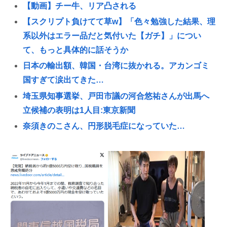
【動画】チー牛、リア凸される
【スクリプト負けてて草w】「色々勉強した結果、理
系以外はエラー品だと気付いた【ガチ】」につい
て、もっと具体的に話そうか
日本の輸出額、韓国・台湾に抜かれる。アカンゴミ
国すぎて涙出てきた…
埼玉県知事選挙、戸田市議の河合悠祐さんが出馬へ
立候補の表明は1人目:東京新聞
奈須きのこさん、円形脱毛症になっていた…
ウイスキーを冷凍庫に入れると凍る
【高市朗報】日本の自殺者数、無茶苦茶減って史上
初の2万人割れ。無茶苦茶生きやすい国になってる件
www
とりわさを食べて車椅子生活になった医師「ギラ
ン・バレー症候群になって本当に絶望。死んだ方が