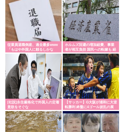
Powered by livedoor 相互RSS
従業員退職倒産、過去最多www
ホルムズ回避の増加経費、事業
「もはや外国人に頼るしかな
者が相互負担 国民への転嫁も 経
い」
産省部会が制度案
[社説]永住厳格化で外国人の定着
【サッカー】G大阪が浦和に大逆
意欲をそぐな
転勝利 終盤に4ゴール波乱の展
開…サヴィオ退場など警告5枚で
大荒れの一戦に