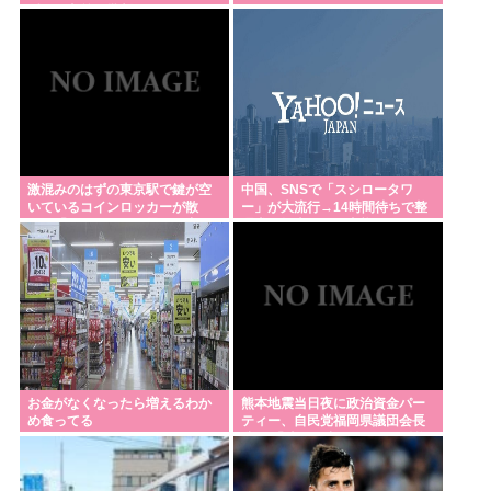
型軍国主義と批判！
う？
激混みのはずの東京駅で鍵が空
中国、SNSで「スシロータワ
いているコインロッカーが散
ー」が大流行→14時間待ちで整
見、「ラッキー」と思って中を
理券が転売される事態に
確認してみると……
お金がなくなったら増えるわか
熊本地震当日夜に政治資金パー
め食ってる
ティー、自民党福岡県議団会長
辞任 「時間が戻せるなら…後悔
している」