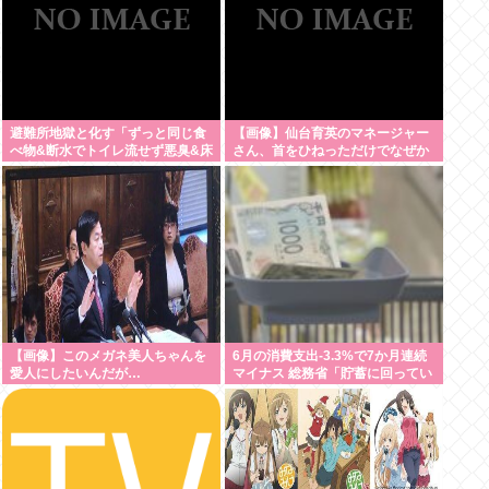
避難所地獄と化す「ずっと同じ食
【画像】仙台育英のマネージャー
べ物&断水でトイレ流せず悪臭&床
さん、首をひねっただけでなぜか
に直接就寝&コロナ感染」
ウインクしたことにされてしまう
www
【画像】このメガネ美人ちゃんを
6月の消費支出-3.3%で7か月連続
愛人にしたいんだが…
マイナス 総務省「貯蓄に回ってい
る可能性」