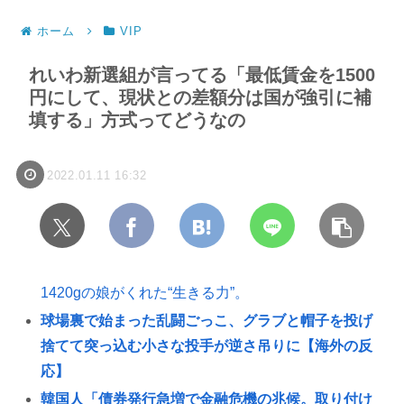
ホーム
VIP
れいわ新選組が言ってる「最低賃金を1500
円にして、現状との差額分は国が強引に補
填する」方式ってどうなの
2022.01.11 16:32
1420gの娘がくれた“生きる力”。
球場裏で始まった乱闘ごっこ、グラブと帽子を投げ
捨てて突っ込む小さな投手が逆さ吊りに【海外の反
応】
韓国人「債券発行急増で金融危機の兆候。取り付け