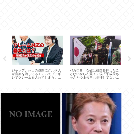
徳
ス
達
政
ジャップ、休日の昼間にクルド人
バカウヨ「石破は靖国参拝したこ
は
が音楽を流してるくらいでブチギ
とないから左翼！」僕「平成天ち
保
レてクレームを入れてしまう。盆
ゃんと今上天皇も参拝してないけ
踊りみたいなもんだろ
ど？」バカウヨ「…」