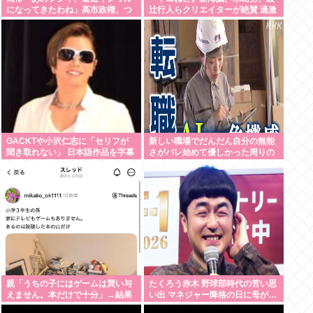
になってきたわね」高市政権、つ
辻行人らクリエイターが絶賛 過激
いに麻生切り！嫌儲はどっちにつ
描写はBPOでも議論に
くの
GACKTや小沢仁志に「セリフが
新しい職場でだんだん自分の無能
聞き取れない」 日本語作品を字幕
さがバレ始めて優しかった周りの
で見る人が増えている背景
人たちが徐々に冷たくなっていく
時ってゾクゾクするよな
親「うちの子にはゲームは買い与
たくろう赤木 野球部時代の苦い思
えません。本だけで十分」→結果
い出 マネジャー降格の日に母が…
「何も言えなくて」