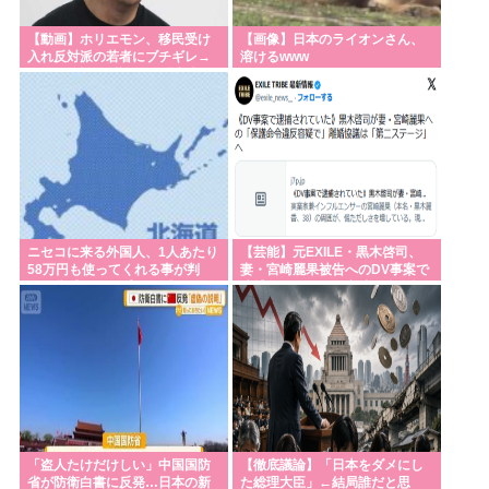
【動画】ホリエモン、移民受け
【画像】日本のライオンさん、
入れ反対派の若者にブチギレ→
溶けるwww
スタジオ誰も反論できず沈黙w
ニセコに来る外国人、1人あたり
【芸能】元EXILE・黒木啓司、
58万円も使ってくれる事が判
妻・宮崎麗果被告へのDV事案で
明。貧乏ジャップの4.6倍も使う
逮捕されていた 宮崎は全身打
模様
撲、頭部裂
「盗人たけだけしい」中国国防
【徹底議論】「日本をダメにし
省が防衛白書に反発…日本の新
た総理大臣」←結局誰だと思