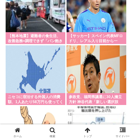
【熊本地震】避難者の食生活、
【サッカー】スペイン代表MFロ
改善急務=調理できず「パン飽き
ドリ、レアル入り目前から一
飽き」-断水なお3万戸超
転、バルサ加入へ 現地メディア
伝える 4年契約で年俸55億円準
備
ニセコに宿泊する外国人の消費
参政党、福岡県議選に30人擁立
額、1人あたり58万円も使ってく
方針 神谷代表「新しい選択肢
れることが判明。日本人の4.6倍
を」
ホーム
検索
トップ
サイドバー