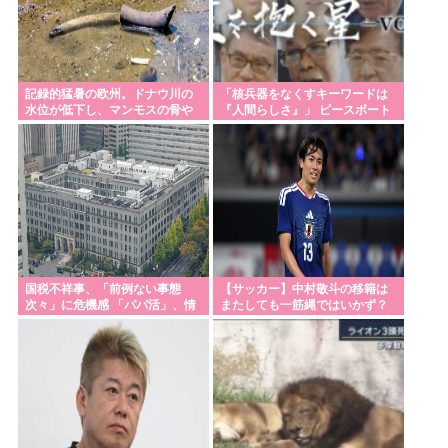
記録的猛暑の欧州。ドナウ川の
「核兵器をなくすキーワードは
水位が低下し、マンモスの骨や
『人間らしさ』」 ピースボート
沈没したドイツ軍の戦艦が姿を
畠山澄子さんが語った、核のあ
現
る世界を変えるために
国税不祥事、「前例ない事態
【サッカー】中村敬斗の移籍は
次々」に危機感 「パパ活」、情
またしても一筋縄ではいかず？
報漏えいも
スタッド・ランス会長が残留を
示唆「批判を受けることがあっ
たとしても」