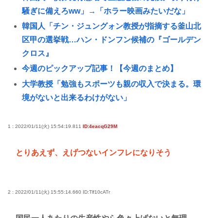
騒ぎに備えろww」→「ホラー映画みたいだな」
韓国人「チン・ジュングォン教授が指摘する釜山北
区甲の選挙戦…ハン・ドンフン候補の『ゴールデン
クロス』
今週のピックアップ記事！【今週のまとめ】
大学教授「勉強もスポーツも親の収入で決まる。環
境がないと出来るわけがない」
韓国人「AI生成コンテンツ、なぜこんなものを作
る？」現実と仮想の境界が曖昧に…海外メディアも
1 : 2022/01/11(火) 15:54:19.811
ID:4eacqG29M
指摘
とりあえず、えげつないインフレになりそう
Every Little Thingがデビュー30周年で楽曲人気投票
サイトを開設 俺はもちろんFace the Changeに入れ
てきたぞ
2 : 2022/01/11(火) 15:55:14.660
ID:Tlf10cATr
【大甲子園】被災地熊本県が涙 初出場の熊本代表有
明高校、京都立命館に9回裏2アウトから逆転勝利