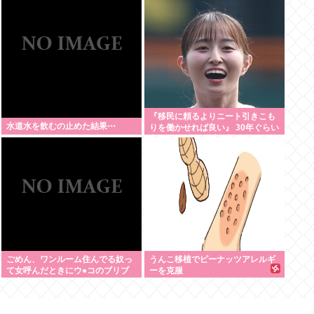
る」119万バズ【HotTweets】
『移民に頼るよりニート引きこも
水道水を飲むの止めた結果⋯
りを働かせれば良い』 30年ぐらい
言ってるけど絶対に実現しない理
由www
ごめん、ワンルーム住んでる奴っ
うんこ移植でピーナッツアレルギ
て女呼んだときにウ●コのブリブ
ーを克服
リ音どうしてんの？？