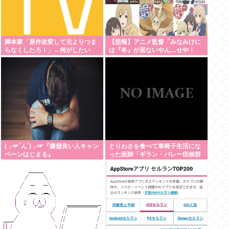
脚本家「原作改変して元よりつま
【悲報】アニメ監督「みなみけに
らなくしたろ！」←何がしたい
は『冬』が居ないやん…せや！
の？
『冬』の末っ子をアニメオリジナ
ルで出そ！」
(╭☞´ん`)╭☞『嫌儲良い人キャン
とりわさを食べて車椅子生活にな
ペーンはじまる』
った医師「ギラン・バレー症候群
になって本当に絶望。死んだ方が
良かったと思った」