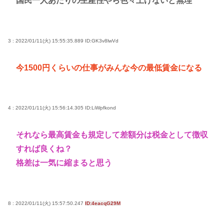
国民一人あたりの生産性やら色々上げないと無理
X「B’z、ミスチル、サザン、ドリカム、スピッツが
まだ現役なの凄いよな。今の歌手が30年後にやれて
るだろうか？」
3 : 2022/01/11(火) 15:55:35.889
ID:GK3v8lwVd
女子高生がプロ野球選手を目指す漫画、ついに発見
される その名も「ゆーあーすらっがー」
今1500円くらいの仕事がみんな今の最低賃金になる
高市早苗さん、憧れのバンドを官邸に招き、自身の
サイン入りドラム・スティックをプレゼントw
4 : 2022/01/11(火) 15:56:14.305
ID:LiWpfkond
若くて美人なママと親友の淫らな行為内容を毎回聞
かされる「女神の加護を受けしママのサーガ」3巻 今
それなら最高賃金も規定して差額分は税金として徴収
ガチで “ママ” ブーム来てるよな
すれば良くね？
ポケカ資産が100万円超えた男の子www
格差は一気に縮まると思う
【高市動画】こういうオスガキってどうやったら産
まれるの？
中国のメスガキ、民度が終わりすぎてる
8 : 2022/01/11(火) 15:57:50.247
ID:4eacqG29M