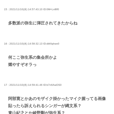
15 : 2021/11/10(水) 14:57:43.10
ID:0M+Lnl8f0
多数派の弥生に弾圧されてきたからね
16 : 2021/11/10(水) 14:58:32.13
ID:dkKlqhwv0
何ここ弥生系の集会所かよ
燃やすぞオラっ
17 : 2021/11/10(水) 14:59:41.46
ID:b7n6AwOS0
阿部寛とかあのモザイク掛かったマイク握ってる画像
貼ったら訴えられるシンガーが縄文系？
東山紀之とか綾野剛が弥生系？