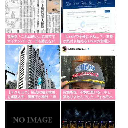
共産党「これは酷い…京都市で
「Linuxで十分じゃね…？」世界
マイナンバーカードを持たない
が気付き始める Linuxの市場シ
29万人がポイント給付事業から
ェアが初めて10%超える
排除された」
Windows窮地
【トクリュウ】匿流の端末情報
長瀬智也「不快な思いを…申し
を遠隔入手、警察庁が検討 「通
訳ありませんでした」”すね毛ハ
信の秘密」と整合性は
ラスメント”を女性に謝罪