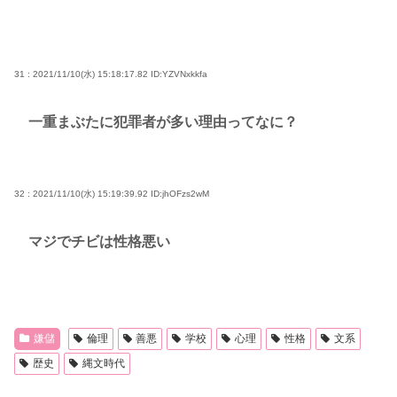
31 : 2021/11/10(水) 15:18:17.82
ID:YZVNxkkfa
一重まぶたに犯罪者が多い理由ってなに？
32 : 2021/11/10(水) 15:19:39.92
ID:jhOFzs2wM
マジでチビは性格悪い
嫌儲
倫理
善悪
学校
心理
性格
文系
歴史
縄文時代