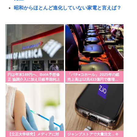
昭和からほとんど進化していない家電と言えば？
任天堂、熊本地震を受け製品修理は無償対応（災害
救助法適用地域） 義援金5000万円寄付
乙武洋匡氏、「国によって僕を見た時の反応が全く
違う」 海外の路上で実感
韓国人「日本人の間で『女が破滅的な人生を送るの
をポルノのように楽しむ陰湿な趣味』が流行ってい
る」
円は年末149円へ、BofA予想修
「パチ●コホール」 2025年の総
正 協調介入に加え日銀早期利上
売上高は12兆433億円で微増…
38歳の兄が実家におるんやが、7年くらいニートしと
げ想定
ホール経営法人数は10年間で半
る。親が死んだ後の処理どうしよう
減 黒字企業割合は5年ぶりに7割
超え
父親(31)、娘(11)をレ●プした男(20)を娘のティクトク
垢で自宅に誘い出し自助 2人とも逮捕
産経新聞が東北で新聞発行休止
産経新聞、東北で新聞発行休止へ
【立正大学研究】メディアに対
ジャンプストアで大量注文→キ
昭和天皇「耐えがたきをー耐え…」←これwww何で