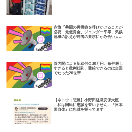
赤旗「共闘の再構築を呼びかけることが
必要 最低賃金、ジェンダー平等、気候
危機の訴えが若者の要求にかみ合い大き
な共感を呼んだ」
菅内閣による新給付金30万円、条件厳し
すぎると批判殺到、受給できるのは全国
でたった20世帯
【ネトウヨ悲報】小野田経済安保大臣
「私は国民に忠誠を誓いません。『日本
国自体』に忠誠を誓ってます」