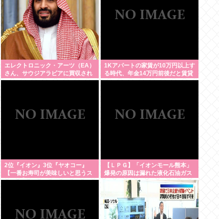
エレクトロニック・アーツ（EA）
1Kアパートの家賃が10万円以上す
さん、サウジアラビアに買収され
る時代、年金14万円前後だと賃貸
てしまう。これはハラールゲーム
の人は無理じゃね？
爆誕か
2位『イオン』3位『ヤオコー』
【ＬＰＧ】「イオンモール熊本」
【一番お寿司が美味しいと思うス
爆発の原因は漏れた液化石油ガス
ーパー】300名が選ぶ1位に
か…経産省、全国の大規模施設で
ガス供給設備の点検要請