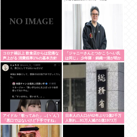
だ後の処理どうしよう
誘い出し自助 2人とも逮捕
コロナ禍以上 飲食店からは悲痛な
「ジャニーさんとつかこうへい氏
声上がる 消費税率1%の基本方針
は同じ」 少年隊・錦織一清が明か
を決定も…懸念される”外食離れ”
すレジェンドの共通点と我流の演
出論
アイドル「歌ってみた」→(ヽ´ん`)
日本人の人口が42年ぶり1億2千万
「悪口ではないけど下手ですね」
人割れ…91万人減の1億1973万
人、外国人は35万人増