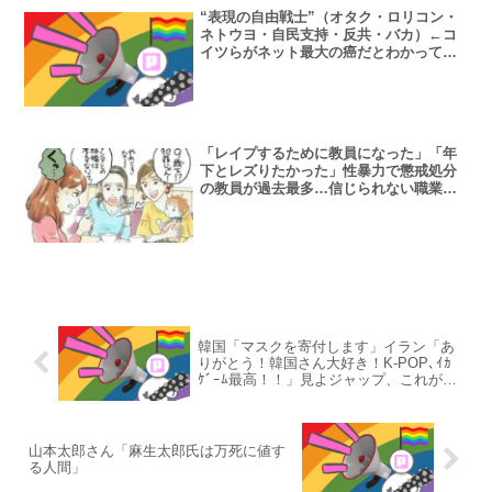
“表現の自由戦士”（オタク・ロリコン・
ネトウヨ・自民支持・反共・バカ）←コ
イツらがネット最大の癌だとわかってき
たな
「レイプするために教員になった」「年
下とレズりたかった」性暴力で懲戒処分
の教員が過去最多…信じられない職業選
択の動機
韓国「マスクを寄付します」イラン「あ
りがとう！韓国さん大好き！K-POP､ｲｶ
ｹﾞｰﾑ最高！！」見よジャップ、これが先
進国の外交だ！
山本太郎さん「麻生太郎氏は万死に値す
る人間」