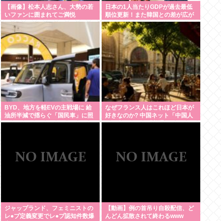
【画像】松本人志さん、大勢の若
日本の1人当たりGDPが過去最低
いファンに囲まれてご満悦
順位更新！また韓国との差が広が
りました
BYD、地方を軽EVの主戦場に 給
なぜフランス人はこれほど日本が
油所半減で揺らぐ「国民車」に照
好きなのか? 中国ネット「中国人
準
も日本が好き」「普通の人は…」
ジャップランド、フェミニストの
【動画】例の首吊り自殺配信、ど
レ●プ定義変更でレ●プ認知件数爆
んどん拡散されて終わるwww