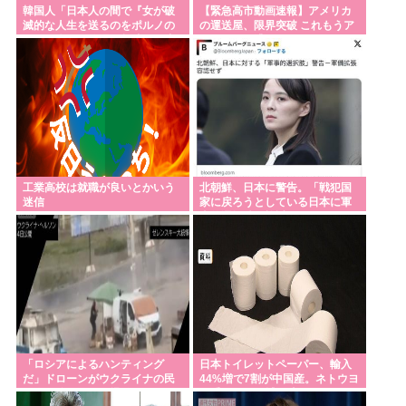
韓国人「日本人の間で『女が破
【緊急高市動画速報】アメリカ
滅的な人生を送るのをポルノの
の運送屋、限界突破 これもうア
ように楽しむ陰湿な趣味』が流
メリカの西濃だろ
行っている」
工業高校は就職が良いとかいう
北朝鮮、日本に警告。「戦犯国
迷信
家に戻ろうとしている日本に軍
事的選択肢を検討」
「ロシアによるハンティング
日本トイレットペーパー、輸入
だ」ドローンがウクライナの民
44%増で7割が中国産。ネトウヨ
間人を追い回して爆発…ゼレン
は手でうんこ拭く時代へ