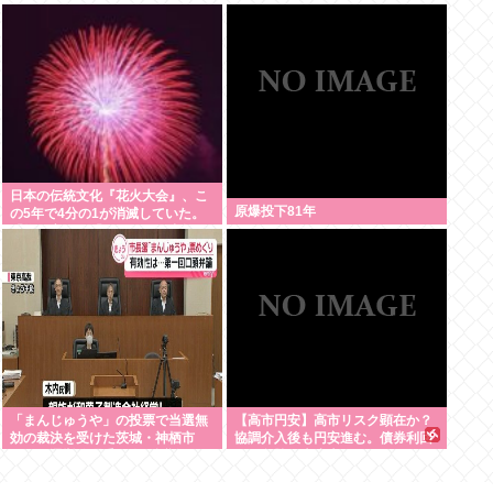
増www
日本の伝統文化『花火大会』、こ
原爆投下81年
の5年で4分の1が消滅していた。
「物価高」と「やりすぎた中抜
き」
「まんじゅうや」の投票で当選無
【高市円安】高市リスク顕在か？
効の裁決を受けた茨城・神栖市
協調介入後も円安進む。債券利回
長 県選挙管理委員会を訴訟
りは急騰。大丈夫なのか？