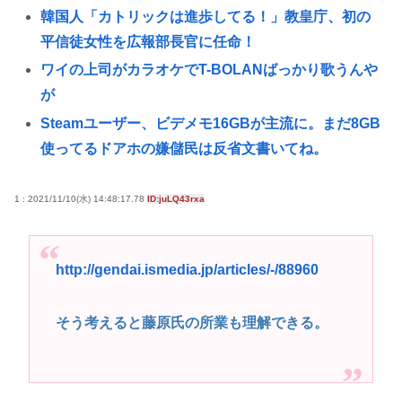
韓国人「カトリックは進歩してる！」教皇庁、初の
平信徒女性を広報部長官に任命！
ワイの上司がカラオケでT-BOLANばっかり歌うんや
が
Steamユーザー、ビデメモ16GBが主流に。まだ8GB
使ってるドアホの嫌儲民は反省文書いてね。
韓国人「トランプ氏、イランとの合意署名を宣言
も…イラン側は猛反発」と報じられ話題に
1 : 2021/11/10(水) 14:48:17.78
ID:juLQ43rxa
音楽愛好家「クラシック音楽のオーケストラはガラ
ガラなのに、ゲーム音楽のオーケストラは満員…本
http://gendai.ismedia.jp/articles/-/88960
当にイライラする」
冥王計画ゼオライマーさんたった2回のスパロボ参戦
そう考えると藤原氏の所業も理解できる。
で大人気ロボ作品にwww
【画像】どえらい爆乳の高1JK、発見される
高市早苗さん、憧れのバンドを官邸に招き、自身の