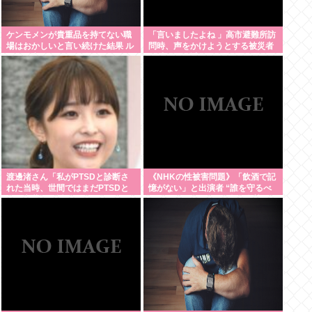
ケンモメンが貴重品を持てない職
「言いましたよね 」高市避難所訪
場はおかしいと言い続けた結果 ル
問時、声をかけようとする被災者
ールが変わり始めた件
を威圧する謎のハゲガードマンが
発生
渡邊渚さん「私がPTSDと診断さ
《NHKの性被害問題》「飲酒で記
れた当時、世間ではまだPTSDと
憶がない」と出演者 “誰を守るべ
いう言葉は浸透されてなかった」
きなのか”問われる組織の姿勢