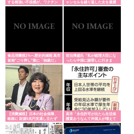
する根強い不信感が、ワクチン
ャンセルを繰り返した女を逮捕
素直に謝れねーの？？！？
に関する陰謀論の形成につなが
「注文で欲求が満たされた」総
っている
額43億円
なんかまだ日本の没落を理解せず反日カルトを支持
してるクズが多いんだけどなんだお前ら
沖縄・玉城デニー「辺野古女子生徒死亡事故、『で
きるだけ静かにしていただきたい』というのが、ご
遺族の気持ち。noteに書かれている」
食品消費税1%へ歴史的減税 高市
前泊博盛氏「私が総理大臣にな
首相”ごり押し”策に「独裁だ」
ったら中国に謝罪しに行きま
自民党内で不満くすぶる
す」
Powered by livedoor 相互RSS
【消費減税】日本の社会保障、
高市「永住許可が出たら生活保
岐路に 財源5兆円見通し立たず
護貰おうなんて外国人が増えて
は困る。日本人以上の水準のみ
許可」