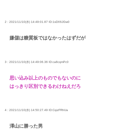
サイン入りドラム・スティックをプレゼントw
若くて美人なママと親友の淫らな行為内容を毎回聞
かされる「女神の加護を受けしママのサーガ」3巻 今
2 : 2021/11/10(水) 14:49:01.87
ID:1sDX6JGw0
ガチで “ママ” ブーム来てるよな
嫌儲は糖質板ではなかったはずだが
ポケカ資産が100万円超えた男の子www
【高市動画】こういうオスガキってどうやったら産
まれるの？
3 : 2021/11/10(水) 14:49:06.36
ID:ca8cqmPc0
中国のメスガキ、民度が終わりすぎてる
思い込み以上のものでもないのに
Powered by livedoor 相互RSS
はっきり区別できるわけねえだろ
4 : 2021/11/10(水) 14:50:27.49
ID:CqizFRhUa
澤山に勝った男