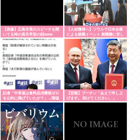
【画像】広島市長のスピーチを聞
【人材獲得へ】ソウルで日本企業
いてる時の高市早苗の顔www
による就職イベント 就職難に苦し
む韓国の若者が日本に注目
記者「中革連は食料品消費税ゼロ
【悲報】プーチン「あえて申し上
を公約に掲げていたが？」→階猛
げます。 助けてください。」
氏「それは財源確保という条件付
き」