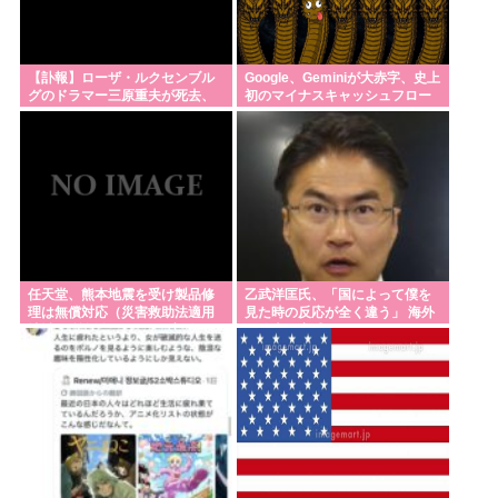
【訃報】ローザ・ルクセンブル
Google、Geminiが大赤字、史上
グのドラマー三原重夫が死去、
初のマイナスキャッシュフロー
ルースターズやスターリンにも
に陥る
参加
任天堂、熊本地震を受け製品修
乙武洋匡氏、「国によって僕を
理は無償対応（災害救助法適用
見た時の反応が全く違う」 海外
地域） 義援金5000万円寄付
の路上で実感