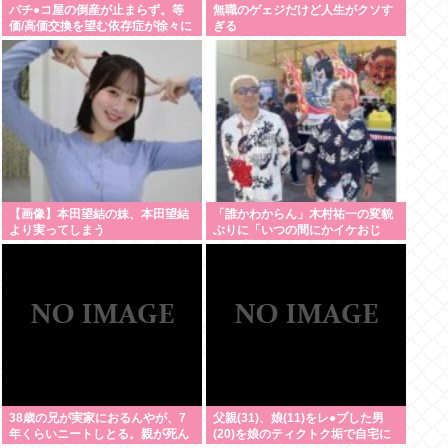
パチ●コ屋の倒産が止まらず。等
無職のゲェジだけど人生がクソす
価/高価交換を望む依存症が徐々に
ぎる
脱落。低換金率を望む客は戻らず
【画像】本田望結の妹、本田望結
「誰かわからん」木村祐一の変貌
より実ってしまう
ぶりに「いつの間にかイケおじ
に」「松ちゃんより痩せてな
い？」「渋く」
38歳の兄が実家におるんやが、7
父親(31)、娘(11)をレ●プした男
年くらいニートしとる。親が死ん
(20)を娘のティクトク垢で自宅に