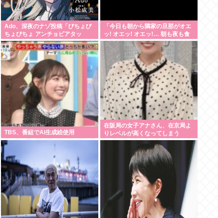
Ado、深夜のナゾ投稿「びちょび
「今日も朝から隣家の旦那がオエ
ちょびちょ アンチョビアタッ
ッ! オエッ! オエッ!… 朝も夜も食
ク！」 SNSに反響広がる
事中もかなりえづきの音がして不
愉快な1日が始まります…」
在阪局の女子アナさん、在京局よ
TBS、番組でAI生成絵使用
りレベルが高くなってしまう