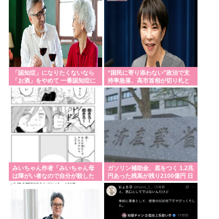
スキー氏が非難！
「認知症」になりたくないなら
“国民に寄り添わない”政治で支
「お酒」をやめて 一番認知症に
持率急落、高市首相が切り札と
良くないのは「お酒」と判明
する次の「物価高対策」と「目
玉人事」
みいちゃん作者「みいちゃん母
ガソリン補助金、底をつく 1.2兆
は障がい者なので自分が殺した
円あった残高が残り2100億円 日
と思い込んで自白しました」←
本人まもなく車にも乗れなくな
なにこれ
る