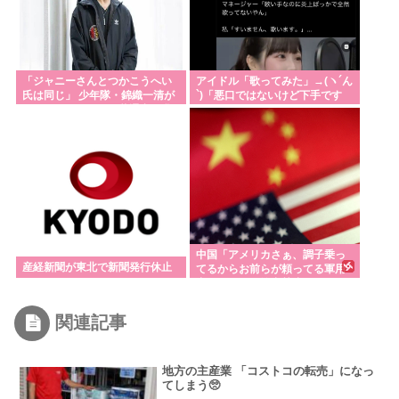
「ジャニーさんとつかこうへい
アイドル「歌ってみた」→(ヽ´ん
氏は同じ」 少年隊・錦織一清が
`)「悪口ではないけど下手です
明かすレジェンドの共通点と我
ね」
流の演出論
中国「アメリカさぁ、調子乗っ
産経新聞が東北で新聞発行休止
てるからお前らが頼ってる軍用
中国ドローン輸出禁止するわw」
関連記事
地方の主産業 「コストコの転売」になっ
てしまう🥺