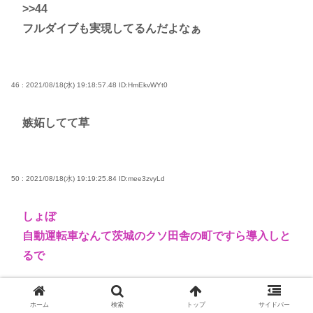
>>44
フルダイブも実現してるんだよなぁ
46 : 2021/08/18(水) 19:18:57.48
ID:HmEkvWYt0
嫉妬してて草
50 : 2021/08/18(水) 19:19:25.84
ID:mee3zvyLd
しょぼ
自動運転車なんて茨城のクソ田舎の町ですら導入しと
るで
ホーム
検索
トップ
サイドバー
51 : 2021/08/18(水) 19:19:32.16
ID:zpIJIwgpa