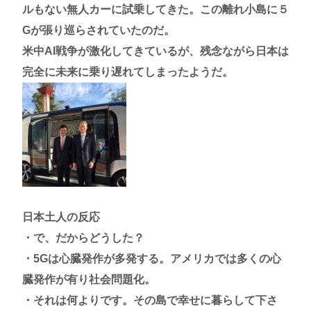
ルもない無人カーに試乗してきた。この離れ小島に５
高市早苗さん、憧れのバンドを官邸に招き、自身の
Gが張り巡らされていたのだ。
サイン入りドラム・スティックをプレゼントw
米中AI戦争が激化してきているが、残念ながら日本は
若くて美人なママと親友の淫らな行為内容を毎回聞
完全に未来に乗り遅れてしまったようだ。
かされる「女神の加護を受けしママのサーガ」3巻 今
ガチで “ママ” ブーム来てるよな
ポケカ資産が100万円超えた男の子www
【高市動画】こういうオスガキってどうやったら産
まれるの？
中国のメスガキ、民度が終わりすぎてる
日本土人の反応
Powered by livedoor 相互RSS
・で、だからどうした？
・5Gは心臓発作が多発する。アメリカでは多くの心
臓発作が有り社会問題化。
・それは何よりです。その島で幸せに暮らして下さ