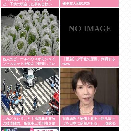
雀魂友人戦91925
ど、子供の頃会った事ある奴い
る？？
他人のビニールハウスからシャイ
【緊急】少子化の原因、判明する
ンマスカットを盗んで転売してい
www
た無職逮捕！被害100万円ほどに
これどういうこと？池袋暴走事故
高市総理「物価上昇を上回る賃上
の捜査陣営、飯塚幸三受刑者を逮
げを日本に定着させる」 →国家公
捕しなくていい理由を考えるため
務員月給3.51％増へ 地方公務員も