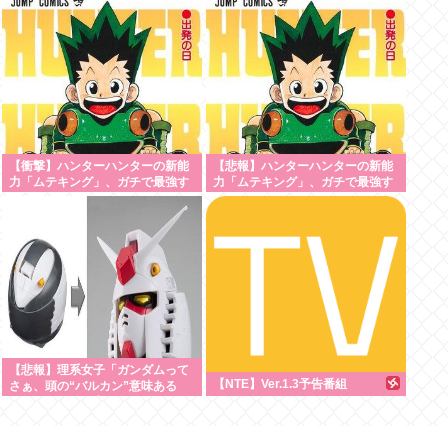
【衝撃】ハンターハンターの新能
【悲報】ハンターハンターの新能
力「ムテキング」、ガチで最強す
力「ムテキング」、ガチで最強す
ぎるwww
ぎる
【悲報】理系女子「ガンダムって
【NTE】Ver.1.3予告番組
さぁ、頭の“バルカン”意味ある
の？あれ、役に立たなくない？」