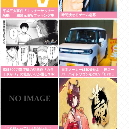
平成三大事件「ミッチーサッチー
時間潰せるゲーム急募
騒動」「和泉元彌Wブッキング事
件」あとひとつは？
累計800万部突破の話題作『カラ
日本メーカーは猛省せよ！ 軽スー
ミざかり』の桂あいりが贈るNTR
パーハイトワゴン初のEV「BYDラ
ラブコメ「グラぱらっ！」、完結
ッコ」誕生の衝撃
までラスト2話！！
『尺八様』っていう妖怪いるけ