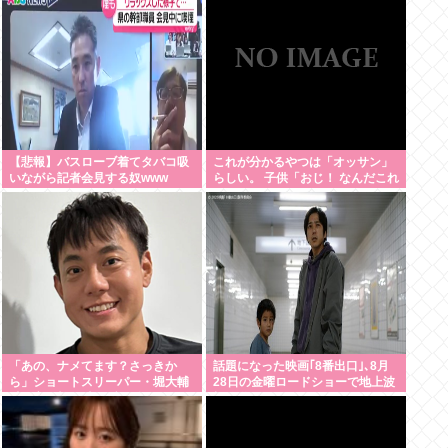
に1000ページもの法解釈書を読ん
追随する見通し
でた模様…自民議員からも圧力
【悲報】バスローブ着てタバコ吸
これが分かるやつは「オッサン」
いながら記者会見する奴www
らしい。 子供「おじ！ なんだこれ
は！」
「あの、ナメてます？さっきか
話題になった映画｢8番出口｣､8月
ら」ショートスリーパー・堀大輔
28日の金曜ロードショーで地上波
氏が高須幹弥氏にブチギレ
初放送