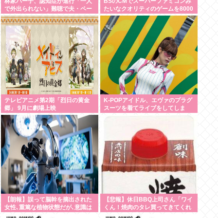
林家パー子、認知症が進行「一人
BSのCMでスーパーファミコンみ
で外出られない」難聴で夫・ペー
たいなクオリティのゲームを8000
と「筆談」…自宅全焼から約1年
円ぐらいで売ってるでしょ
テレビアニメ第2期「烈日の黄金
K-POPアイドル、エヴァのプラグ
郷」 9月に劇場上映
スーツを着てライブをしてしま
う…これは非常にえちち
【朗報】誤って脳幹を摘出された
【悲報】休日BBQ上司さん「ワイ
女性､重篤な植物状態だが､意識は
くん！焼肉のタレ買ってきてくれ
正常で何かを思考していると判明
る？」ワイ「！！？」www