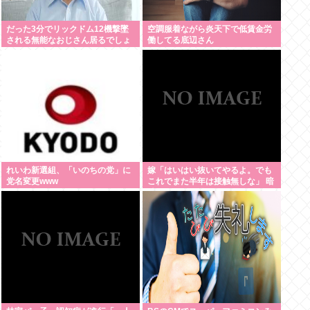
だった3分でリックドム12機撃墜
空調服着ながら炎天下で低賃金労
される無能なおじさん居るでしょ
働してる底辺さん
れいわ新選組、「いのちの党」に
嫁「はいはい抜いてやるよ。でも
党名変更www
これでまた半年は接触無しな」 暗
黙のこれツラ過ぎるだろ