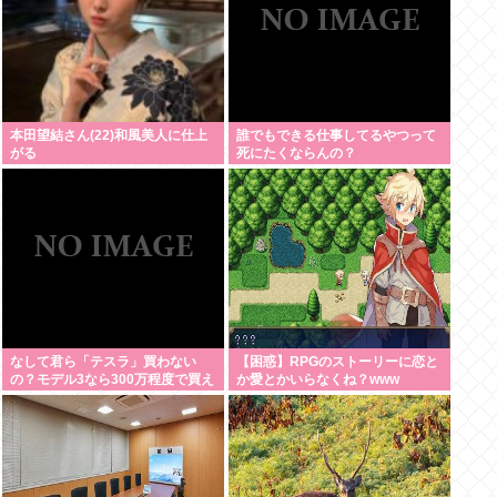
本田望結さん(22)和風美人に仕上
誰でもできる仕事してるやつって
がる
死にたくならんの？
なして君ら「テスラ」買わない
【困惑】RPGのストーリーに恋と
の？モデル3なら300万程度で買え
か愛とかいらなくね？www
る.コスパ最強車がここにあるのに