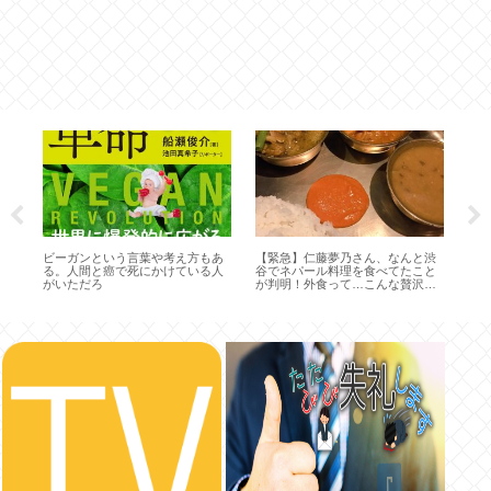
韓
送
で
ビーガンという言葉や考え方もあ
【緊急】仁藤夢乃さん、なんと渋
る。人間と癌で死にかけている人
谷でネパール料理を食べてたこと
がいただろ
が判明！外食って…こんな贅沢許
されるの？！？