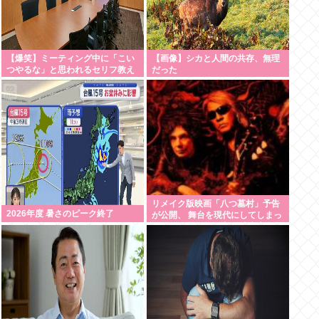
【爆笑】ミーティング中に「こい
【画像】シカと人間の共存、無理
つやるな」と思われるセリフ教え
だった
てください！www
リメイク版映画「八つ墓村」予告
2026年度 暑さのピーク終了
が公開、 舞台を現代にしてしまっ
てかなりダメダ 監督は清水崇