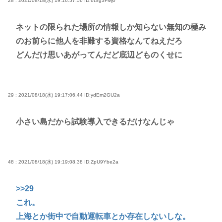
28 : 2021/08/18(水) 19:16:57.56
ID:6tSg3FMj0
ネットの限られた場所の情報しか知らない無知の極み
のお前らに他人を非難する資格なんてねえだろ
どんだけ思いあがってんだど底辺どものくせに
29 : 2021/08/18(水) 19:17:06.44
ID:ydEm2GU2a
小さい島だから試験導入できるだけなんじゃ
48 : 2021/08/18(水) 19:19:08.38
ID:ZpU9Ybe2a
>>29
これ。
上海とか街中で自動運転車とか存在しないしな。