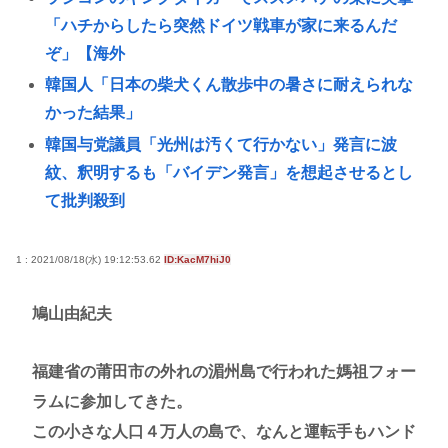
「ハチからしたら突然ドイツ戦車が家に来るんだ
ぞ」【海外
韓国人「日本の柴犬くん散歩中の暑さに耐えられな
かった結果」
韓国与党議員「光州は汚くて行かない」発言に波
紋、釈明するも「バイデン発言」を想起させるとし
て批判殺到
B’zって急に消えたよな
AIに「ドラクエ5の昔風アニメを作って」と命令して
1 : 2021/08/18(水) 19:12:53.62
ID:KacM7hiJ0
できた作品がこれ、感想よろ
鳩山由紀夫
歌手の松山千春さん（70）
【作曲】僕が『特別』でなくなったら、きっと見え
福建省の莆田市の外れの湄州島で行われた媽祖フォー
る景色も変わってしまう。⋯だから曖昧でいい。ど
ラムに参加してきた。
うか、白黒ハッキリさせないで
この小さな人口４万人の島で、なんと運転手もハンド
女球審、高校球児にキレられてしまうwww