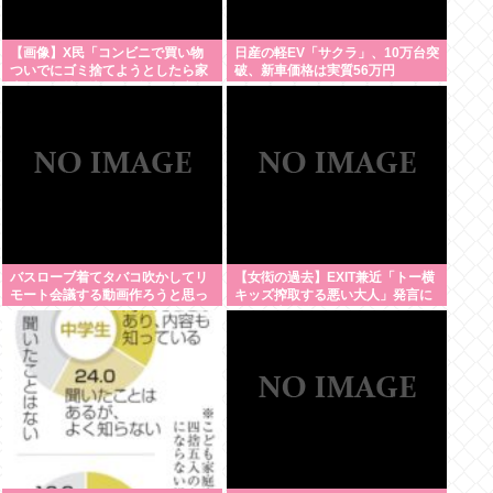
【画像】X民「コンビニで買い物
日産の軽EV「サクラ」、10万台突
ついでにゴミ捨てようとしたら家
破、新車価格は実質56万円
庭ゴミの持ち込みはダメって言わ
れた」
バスローブ着てタバコ吹かしてリ
【女衒の過去】EXIT兼近「トー横
モート会議する動画作ろうと思っ
キッズ搾取する悪い大人」発言に
てるんだが
ネット大爆笑