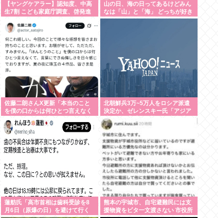
【ヤングケアラー】認知度、中高
山の日、海の日ってあるけどみん
生7割 こども家庭庁調査、啓発進
なは「山」と「海」 どっちが好き
む
なの？
佐藤二朗さんX更新「本当のこと
北朝鮮兵3万~5万人をロシア派遣
を僕の口からは何ひとつ言えなく
決定か、ゼレンスキー氏「アジア
て悔しさを日々感じてます」
諸国にも脅威」…韓国に連携呼び
かけ
蓮舫氏「高市首相は歯科受診を8
熊本の宇城市、自宅避難民には支
月6日（原爆の日）を避けて行く
援物資をビタ一文渡さない 市役所