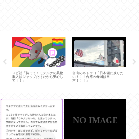
お
ロビ社「待って！モデルナの異物
台湾のネトウヨ「日本領に戻りた
「
頑
混入はジャップだけだから安心し
い！！！台湾の母国は日
そ
殺
て！！」
本！！！」
ル
に