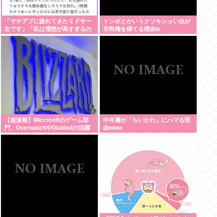
「マチアプに疲れてきたミドサー
トンボとかいうクソキショい虫が
女です」「私は理想が高すぎるの
市民権を得てる理由w
でしょうか」
【超速報】Microsoftのゲーム部
中年層が「ちいかわ」にハマる理
門、OverwatchやDiablo4の活躍
由www
によりBlizzardが牽引役となる