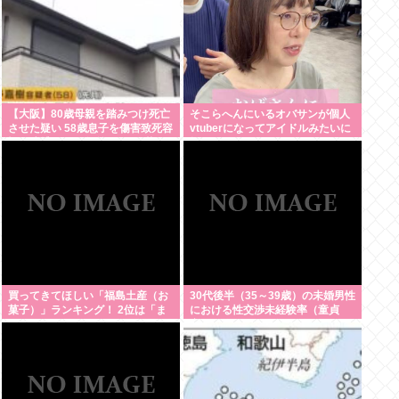
【大阪】80歳母親を踏みつけ死亡
そこらへんにいるオバサンが個人
させた疑い 58歳息子を傷害致死容
vtuberになってアイドルみたいに
疑で逮捕 13~14年前から2人暮ら
扱わてるのヤバない？
し「介護疲れで日常的に暴行して
しまった」 岬町
買ってきてほしい「福島土産（お
30代後半（35～39歳）の未婚男性
菓子）」ランキング！ 2位は「ま
における性交渉未経験率（童貞
まどおる（三万石）」、1位は？
率）が約26%（4人に1人）