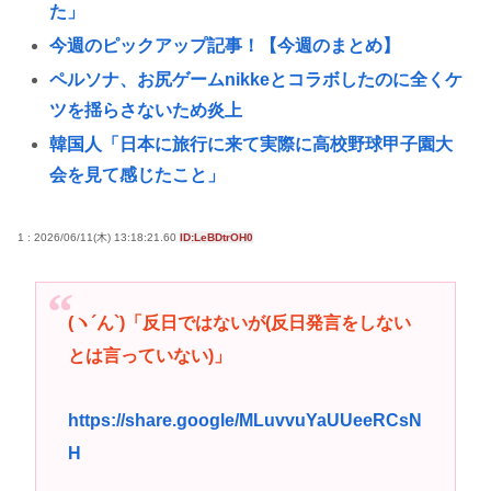
た」
今週のピックアップ記事！【今週のまとめ】
ペルソナ、お尻ゲームnikkeとコラボしたのに全くケ
ツを揺らさないため炎上
韓国人「日本に旅行に来て実際に高校野球甲子園大
会を見て感じたこと」
ガールズバンドにハマってるおっさんwww
1 : 2026/06/11(木) 13:18:21.60
ID:LeBDtrOH0
【祝】日本政府、東京大空襲を指揮し「悪魔」「皆
殺しのルメイ」の渾名を持つカーチス・ルメイ米国
空軍大将に勲一等旭日大綬章を授与
(ヽ´ん`)「反日ではないが(反日発言をしない
ドラクエ8のゼシカ、冷静に見ると可愛くない
とは言っていない)」
日本人、もう熊本震災のことを忘れ始める 居場所が
なくて隅っこの方でゲームするポニーテルの女子小
https://share.google/MLuvvuYaUUeeRCsN
学生もいるんだぞ！！
H
高市早苗さん、憧れのバンドを官邸に招き、自身の