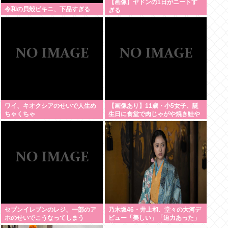
【画像】ヤドンの1日がニートす
令和の貝殻ビキニ、下品すぎる
ぎる
ワイ、キオクシアのせいで人生め
【画像あり】11歳・小5女子、誕
ちゃくちゃ
生日に食堂で肉じゃがや焼き鮭や
玉子焼きなど一品料理をオジサン
みたいに食べる
セブンイレブンのレジ、一部のア
乃木坂46・井上和、堂々の大河デ
ホのせいでこうなってしまう
ビュー「美しい」「迫力あった」
茶々役で視聴者称賛