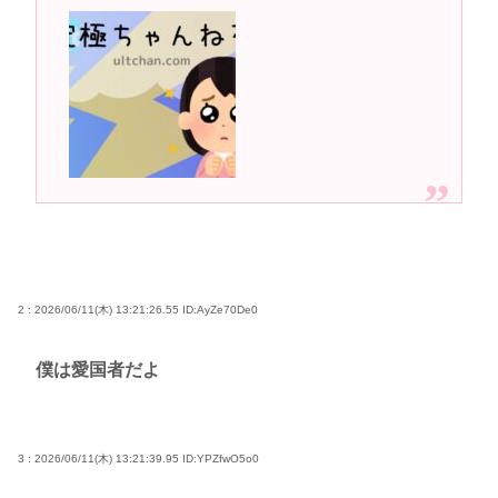
サイン入りドラム・スティックをプレゼントw
若くて美人なママと親友の淫らな行為内容を毎回聞
かされる「女神の加護を受けしママのサーガ」3巻 今
ガチで “ママ” ブーム来てるよな
ポケカ資産が100万円超えた男の子www
【高市動画】こういうオスガキってどうやったら産
まれるの？
中国のメスガキ、民度が終わりすぎてる
Powered by livedoor 相互RSS
2 : 2026/06/11(木) 13:21:26.55
ID:AyZe70De0
僕は愛国者だよ
3 : 2026/06/11(木) 13:21:39.95
ID:YPZfwO5o0