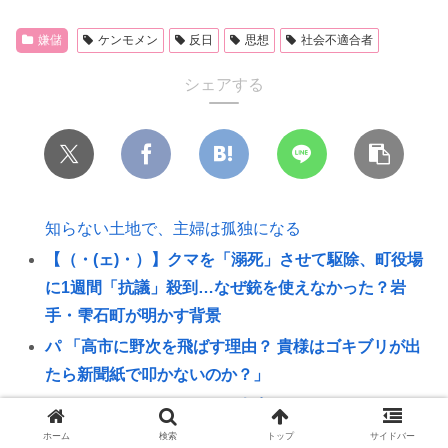
嫌儲
ケンモメン
反日
思想
社会不適合者
シェアする
知らない土地で、主婦は孤独になる
【（・(ェ)・）】クマを「溺死」させて駆除、町役場
に1週間「抗議」殺到…なぜ銃を使えなかった？岩
手・雫石町が明かす背景
パ 「高市に野次を飛ばす理由？ 貴様はゴキブリが出
たら新聞紙で叩かないのか？」
ワイ、キオクシアのせいで人生めちゃくちゃ
【画像あり】11歳・小5女子、誕生日に食堂で肉じゃ
ホーム
検索
トップ
サイドバー