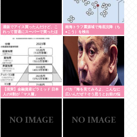
通販でアイス買ったんだけど、こ
南海トラフ震源域で海底沈降（ち
れって普通にスーパーで買ったほ
●こう）を検出
うが安くないか？
【現実】金融資産ピラミッド 日本
バカ「海を見てみろよ、こんなに
人の8割が「マス層」
広いんだぜ？そう思うとお前の悩
みなんてちっぽけに思えてくるだ
ろ？」 これ