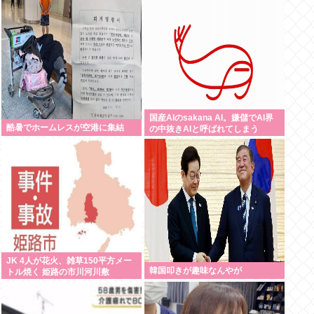
国産AIのsakana AI。嫌儲でAI界
酷暑でホームレスが空港に集結
の中抜きAIと呼ばれてしまう
JK 4人が花火、雑草150平方メー
韓国叩きが趣味なんやが
トル焼く 姫路の市川河川敷