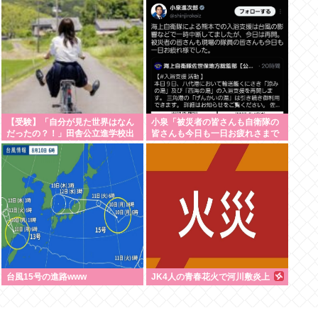
べきお立場ではないでしょうか」
「アンタが困っていてもウチは困
ってないからww」
【受験】「自分が見た世界はなん
小泉「被災者の皆さんも自衛隊の
だったの？！」田舎公立進学校出
皆さんも今日も一日お疲れさまで
身の私が東京私立中高一貫超エリ
した 」
ート校出身者と話してびっくりし
たこと
台風15号の進路www
JK4人の青春花火で河川敷炎上