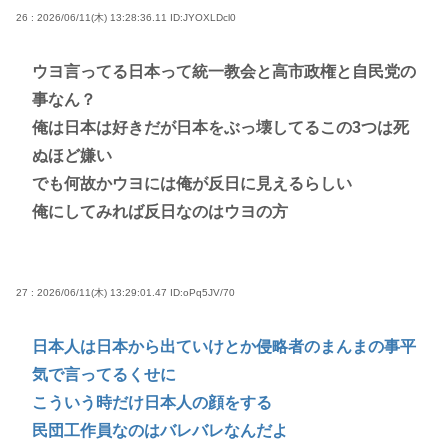
26 : 2026/06/11(木) 13:28:36.11
ID:JYOXLDcl0
ウヨ言ってる日本って統一教会と高市政権と自民党の
事なん？
俺は日本は好きだが日本をぶっ壊してるこの3つは死
ぬほど嫌い
でも何故かウヨには俺が反日に見えるらしい
俺にしてみれば反日なのはウヨの方
27 : 2026/06/11(木) 13:29:01.47
ID:oPq5JV/70
日本人は日本から出ていけとか侵略者のまんまの事平
気で言ってるくせに
こういう時だけ日本人の顔をする
民団工作員なのはバレバレなんだよ