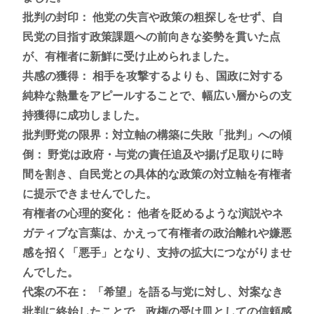
批判の封印： 他党の失言や政策の粗探しをせず、自
民党の目指す政策課題への前向きな姿勢を貫いた点
が、有権者に新鮮に受け止められました。
共感の獲得： 相手を攻撃するよりも、国政に対する
純粋な熱量をアピールすることで、幅広い層からの支
持獲得に成功しました。
批判野党の限界：対立軸の構築に失敗「批判」への傾
倒： 野党は政府・与党の責任追及や揚げ足取りに時
間を割き、自民党との具体的な政策の対立軸を有権者
に提示できませんでした。
有権者の心理的変化： 他者を貶めるような演説やネ
ガティブな言葉は、かえって有権者の政治離れや嫌悪
感を招く「悪手」となり、支持の拡大につながりませ
んでした。
代案の不在： 「希望」を語る与党に対し、対案なき
批判に終始したことで、政権の受け皿としての信頼感