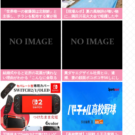
「世界唯一の被爆国は北朝鮮」と
【現場ルポ】夏の風物詩が喰い物
主張し、チラシを配布する輩が発
に…隅田川花火大会で暗躍した中
生
国人「場所取り転売ヤー」の高笑
い
結婚式やると近所の花屋が潰れな
糞ダサエグザイル社長ヒロ、逮
い理由がわかる「こんなに金取る
捕、妻の顔面ボコボコ半56しにし
のかよ！？」って驚くぞ
た。
冗談抜きでSwitch2で遊びたいゲ
【高校野球】1回戦 八王子実践 1-