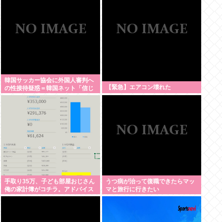
韓国サッカー協会に外国人審判へ
【緊急】エアコン壊れた
の性接待疑惑＝韓国ネット「信じ
られない」「要求した審判もおか
しい」
手取り35万、子ども部屋おじさん
うつ病が治って復職できたらマッ
俺の家計簿がコチラ。アドバイス
マと旅行に行きたい
をくれ