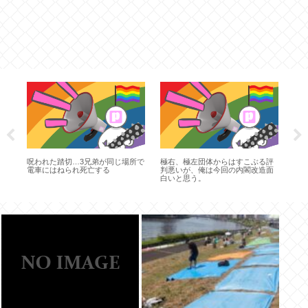
今だ
ワ
っ
業
呪われた踏切…3兄弟が同じ場所で
極右、極左団体からはすこぶる評
肉
電車にはねられ死亡する
判悪いが、俺は今回の内閣改造面
主
白いと思う。