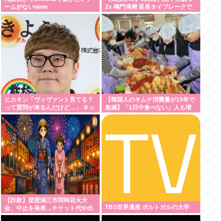
ームがないwww
2x 鳴門渦潮 延長タイブレークで
サヨナラ勝ち 鳴門渦潮として甲子
園1勝
ヒカキン「ヴィヴァント見てる？
【韓国人のキムチ消費量が15年で
って質問が来るんだけど…」 ネッ
急減】「1日中食べない」人も増
ト民「プークスクスw」 ヒカキン
加
「…！？」
【詐欺】琵琶湖三市同時花火大
TBS世界遺産 ポルトガルの大学
会、中止を発表…チケット代や出
店料の返金については明言せず