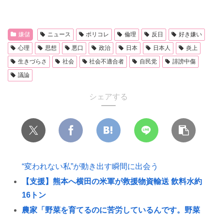
嫌儲
ニュース
ポリコレ
倫理
反日
好き嫌い
心理
思想
悪口
政治
日本
日本人
炎上
生きづらさ
社会
社会不適合者
自民党
誹謗中傷
議論
シェアする
“変われない私”が動き出す瞬間に出会う
【支援】熊本へ横田の米軍が救援物資輸送 飲料水約
16トン
農家「野菜を育てるのに苦労しているんです。野菜