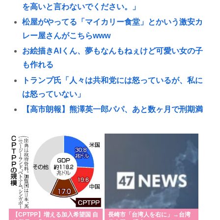
を高いと言わないでください。」
松屋がやってる「マイカリー食堂」とかいう激安カ
レー屋さんがこちらwww
お絵描きAIくん、夢もなんもねぇけど可愛い女の子
も作れる
トランプ氏「人々は共和党には怒っているが、私に
は怒っていない」
【高市朗報】熊澤英一郎パパ、あと数ヶ月で刑期満
了する見込み🥺
【歴史】「ああァ、だまされちゃった。今度生れる
時はアメリカへ生れるぞ」 22歳で戦死した特攻隊員
が出撃前の日記に残した”本音”
小牛田・涌谷・登米 宮城県の難読地名
糞ダサエグザイル社長ヒロ、逮捕、妻の顔面ボコボ
コ半56しにした。
【CPTPP】増える加入希望国 自
長崎市「台湾人を右に」→台湾