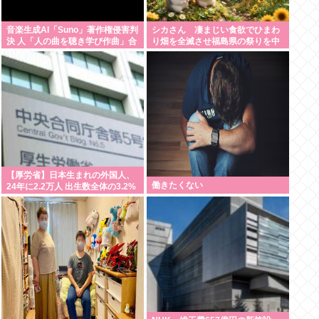
音楽生成AI「Suno」著作権侵害判
シカさん 凄まじい食欲でひまわ
決 人「人の曲を聴き学び作曲」合
り畑を全滅させ福島県の祭りを中
法 Suno「人の曲を聴き学び作
止に追い込む
曲」著作権侵害 何が違う？
【厚労省】日本生まれの外国人、
働きたくない
24年に2.2万人 出生数全体の3.2%