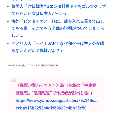
韓国人「昨日韓国YGエンタ社屋ドアをゴルフクラブ
でたたいた女は日本人だった」
海外「ピスタチオと一緒に、殻を入れる器まで出し
てある家」そこでもう全部の説明がついてしまうら
しい…
アメリカ人「ヘイ！JAP！なぜ和ゲーは主人公が喋
らないんだい？異様だよ？」
海外「周りが心配を口にするほど悪化することがあ
る」精神科の現場が語る”治療が届かない”理由…
1 : 2026/06/09(火) 20:50:45.25
ID:JJVT9bat0
Z世代が暮らす学生寮、学食のメニューがカレーだけ
になる
《局面が変わってきた》高市首相の「中傷動
【新潟】大学准教授モメン49歳、アルバイト86歳に
画疑惑」“追随報道”で作成者が顔出し告白
轢き逃げされ死亡😇
https://news.yahoo.co.jp/articles/79c14ffea
学歴厨「文系なら地方旧帝大よりも早慶の方が
ecba915b2252b0df969623c4bb35c50
上！」←これ