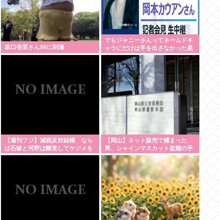
でもジャニーさんってネームドキ
坂口杏里さん98に到達
ャラにだけは手を出さなかった星
人だよな
【週刊フジ】減税反対結構 なら
【岡山】ネット販売で捕まった
ば石破と河野は離党してケジメを
男、シャインマスカット盗難の手
つけろ
口