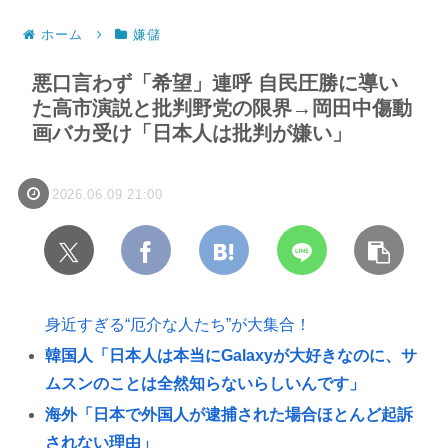
ホーム
嫌儲
悪口言わず「希望」連呼 自民圧勝に導い
た高市演説と批判野党の限界→岡田中傷動
画バカ受け「日本人は批判が嫌い」
2026.06.09 21:00
身近すぎる“厄介な人たち”が大集合！
韓国人「日本人は本当にGalaxyが大好きなのに、サ
ムスンのことは全然知らないらしいんです」
海外「日本で外国人が逮捕された場合ほとんど起訴
されない理由」