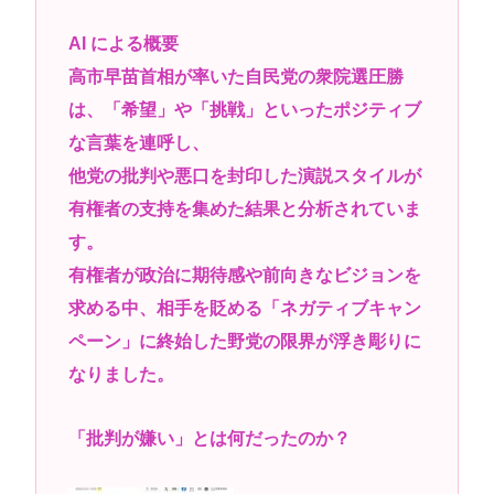
『ポケモンカード』バンダイのカードゲームも転売
AI による概要
対策に”マイナンバー”導入開始「効果テキメン」
高市早苗首相が率いた自民党の衆院選圧勝
高市早苗さん、憧れのバンドを官邸に招き、自身の
は、「希望」や「挑戦」といったポジティブ
サイン入りドラム・スティックをプレゼントw
な言葉を連呼し、
若くて美人なママと親友の淫らな行為内容を毎回聞
他党の批判や悪口を封印した演説スタイルが
かされる「女神の加護を受けしママのサーガ」3巻 今
有権者の支持を集めた結果と分析されていま
ガチで “ママ” ブーム来てるよな
す。
ポケカ資産が100万円超えた男の子www
有権者が政治に期待感や前向きなビジョンを
【高市動画】こういうオスガキってどうやったら産
求める中、相手を貶める「ネガティブキャン
まれるの？
ペーン」に終始した野党の限界が浮き彫りに
中国のメスガキ、民度が終わりすぎてる
なりました。
Powered by livedoor 相互RSS
「批判が嫌い」とは何だったのか？