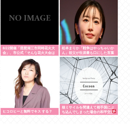
8/22開催「琵琶湖三市同時花火大
松本まりか「戦争はやっちゃいか
会」、市公式「そんな花火大会は
ん」祖父が生涯最も口にした言葉
存在しない」→ SNS阿鼻叫喚
を紹介 平和への思いをつづる
核ミサイルを間違えて相手国にぶ
ヒコロヒーと無料でキス する？
ち込んでしまった場合の和平交渉
って