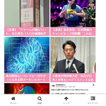
【交通】「アラームが壊れてい
【卓球】張本美和、日本開催の
た」名古屋市バスの30歳運転手
チャンピオンズ初制覇「これ以
が待機中に車内で居眠り 47分遅
上の幸せはない」 決勝で昨年女
れで運行 金山～妙見町
王の中国選手に4-2 WTTチャン
ピオンズ横浜
政治関係ないスレでも一日中ず
小泉進次郎防衛大臣「米兵が日
っと山本太郎ガーれいわガーと
本人女性をレ●プ？コメントはあ
何やら喚いてる狂人いるでしょ
りませんね」
ホーム
検索
トップ
サイドバー