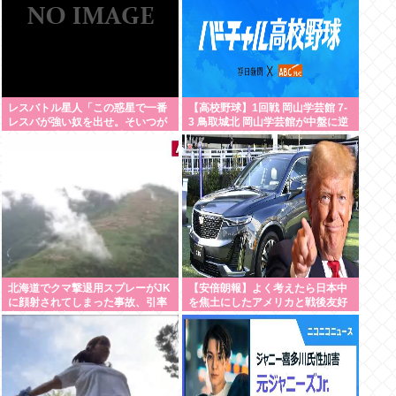
レスバトル星人「この惑星で一番
【高校野球】1回戦 岡山学芸館 7-
レスバが強い奴を出せ。そいつが
3 鳥取城北 岡山学芸館が中盤に逆
負けたら滅ぼす」 誰を出す？
転し2回戦進出 鳥取県勢、夏の甲
子園11連敗
北海道でクマ撃退用スプレーがJK
【安倍朗報】よく考えたら日本中
に顔射されてしまった事故、引率
を焦土にしたアメリカと戦後友好
者が腰に装着していたものが枝に
関係築いてるのって奇跡だよな
引っかかり誤噴射と判明