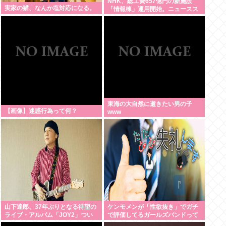
NHK、総工費657億円の新施設
実家の猫、なんか塩対応になる。
「情報棟」運用開始。ニュースス
タジオがスケスケになる
東海の大自然に逝きたい男の子
【画像】迷惑行為って何？
www
山下達郎、37年ぶりとなる待望の
ケンモメンが「性欲抜き」でガチ
ライブ・アルバム「JOY2」つい
で評価してるガールズバンドって
に完成、10月14日に発売
何？