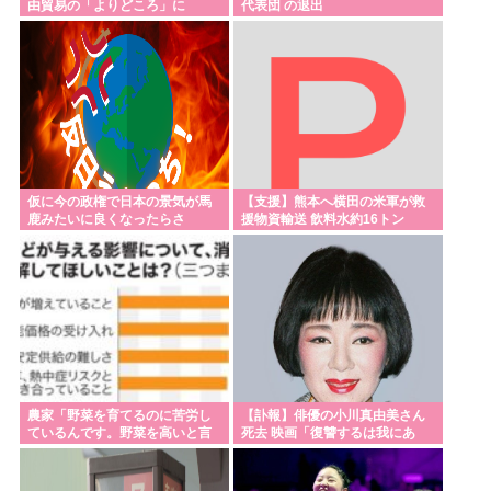
由貿易の「よりどころ」に
代表団 の退出
『しゃべくり007』”偏差値70英語エリート軍団” 河
野太郎、中田敦彦、岸谷蘭丸らが英語”お受験”事
情・学習法を徹底解説
「日本で1番有名なドイツ人」、意見が分かれる
【画像】高市早苗さんの経歴、マジで謎www
【緊急】エアコン壊れた
仮に今の政権で日本の景気が馬
【支援】熊本へ横田の米軍が救
複数の台風、日本の周りを回りはじめる 高市😭
鹿みたいに良くなったらさ
援物資輸送 飲料水約16トン
高市の無責任減税反対派の自民党議員、案の定いつ
ものまともなメンツだったwww
Powered by livedoor 相互RSS
農家「野菜を育てるのに苦労し
【訃報】俳優の小川真由美さん
ているんです。野菜を高いと言
死去 映画「復讐するは我にあ
わないでください。」
り」