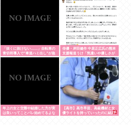
「抜くに抜けない……」自転車の
俳優・岸田健作 中居正広氏の熊本
青切符導入で”車道ハミ出し”が急
支援報道うけ「気遣いや優しさが
増中
ハンパじゃない」 中居氏との思い
出を回顧
年上の女と交際や結婚した方が実
【高市】高市早苗、高級機材と女
は良いってことバレ始めてるよな
優ライトを持っていったのに結局
映像でも不気味なトカゲ顔になっ
てしまう