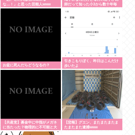
な…！」と思った芸能人www
師だって知った小3から数十年毎
日悔しくて泣いてる
引きこもりぼく、昨日はこんだけ
お盆に死んだらどうなるの？
歩いたよ
【共産党】募金中に中指がメガネ
【悲報】グエン、またまたまたま
に当たった？物理的に不可能と大
たまたまた逮捕www
爆笑