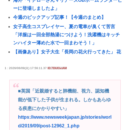
海外「イチローさんマリナーズOBホームランダービ
ーに登場しましたよ」
今週のピックアップ記事！【今週のまとめ】
女子高生コスプレイヤー、夏の電車が臭くて苦言
「洋服は一回全部熱湯につけよう！洗濯機はキッチ
ンハイター薄めた水で一回まわそう！」
【画像あり】女子大生「長岡の花火行ってきた」 花
火を見せたいのか自分を見せたいのかどっちだよ！
29歳バンドマン俺、もうどうやったらバズるのかわ
1 : 2026/06/09(火) 17:56:11.37
ID:7DUl3xtAM
からん
はっきり言って高卒や中卒よりも、いい歳して独身
■英国「近親婚すると肺機能、視力、認知機
のほうが恥ずかしいよな🤔
能が低下した子供が生まれる。しかもあらゆ
ラジコンのキングタイガーでスズメバチの巣に突撃
る疾患にかかりやすい」
「ハチからしたら突然ドイツ戦車が家に来るんだ
https://www.newsweekjapan.jp/stories/worl
ぞ」【海外
d/2019/09/post-12962_1.php
B’zって急に消えたよな