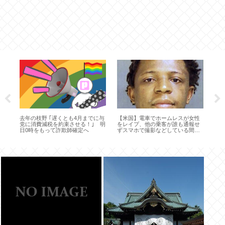
け
去年の枝野 ｢遅くとも4月までに与
【米国】電車でホームレスが女性
ベ
と
党に消費減税を約束させる！｣ 明
をレイプ、他の乗客が誰も通報せ
人
❤」
日0時をもって詐欺師確定へ
ずスマホで撮影などしている間に
食
レイプ完遂。猫の国