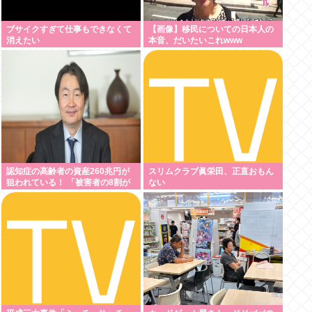
ブサイクすぎて仕事もできなくて
【画像】移民についての日本人の
消えたい
本音、だいたいこれwww
認知症の高齢者の資産260兆円が
スリムクラブ眞栄田、正直おもん
狙われている！ 「被害者の8割が
ない
だまされた認識なし」