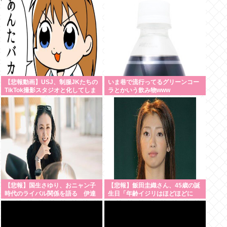
【悲報動画】USJ、制服JKたちの
いま巷で流行ってるグリーンコー
TikTok撮影スタジオと化してしま
ラとかいう飲み物www
いシュールすぎる光景が広がるｗ
ｗｗ 【Pickup08083030】
【悲報】国生さゆり、おニャン子
【悲報】飯田圭織さん、45歳の誕
時代のライバル関係を語る 伊達
生日「年齢イジリはほどほどに
みきおが「たとえば誰です？」と
ね」
直球質問