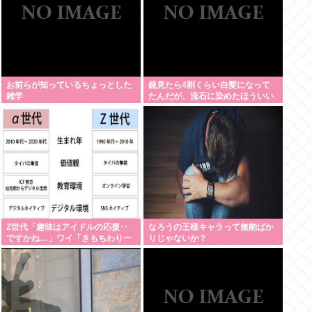
お前らが知っているちょっとした
鏡見たら4割くらい白髪になって
雑学
たんだが、流石に染めたほういい
の ？半分おじいちゃんでドン引き
したわ
Z世代「趣味はアイドルの応援‥
なろうの王様キャラって無能ばか
ですかね…」ワイ「きもちわりー
りじゃないか？
www」