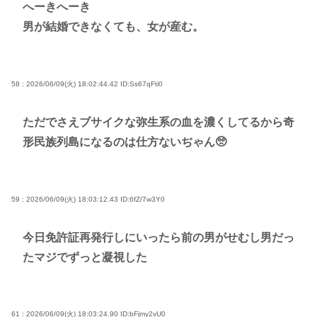
へーきへーき
男が結婚できなくても、女が産む。
58 : 2026/06/09(火) 18:02:44.42
ID:Ss67qFti0
ただでさえブサイクな弥生系の血を濃くしてるから奇
形民族列島になるのは仕方ないぢゃん🥺
59 : 2026/06/09(火) 18:03:12.43
ID:6fZ/7w3Y0
今日免許証再発行しにいったら前の男がせむし男だっ
たマジでずっと凝視した
61 : 2026/06/09(火) 18:03:24.90
ID:bFjmy2vU0