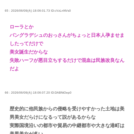
65 : 2026/06/09(火) 18:06:01.73
ID:cVzLnNVs0
ローラとか
バングラデシュのおっさんがちょっと日本人孕ませま
したってだけで
美女誕生だからな
失敗ハーフが悪目立ちするだけで混血は民族改良なん
だよ
66 : 2026/06/09(火) 18:06:07.20
ID:DABNiOep0
歴史的に他民族からの侵略を受けやすかった土地は美
男美女だらけになるって説があるからな
実際国境沿いの都市や貿易の中継都市や大きな港町は
美男美女が多い