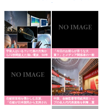
助けようとして溺れる😇なお息子は妻が救出🤗
ブサイクすぎて仕事もできなくて消えたい
ヨーロッパ人ついに気づきはじめる「夏ってエアコ
ン無いと暑いわ」
パさん「中国が日本を占領するのってすごく簡単だ
と思うよ。西日本の原発にミサイルを撃ち込めばい
い」
宇宙人はいる？いて座の方角か
「今日のお前らが言うな大
ら72秒間捉えた強い電波、50年
賞？」とメディア関係者の一般
【謎】高市早苗の「高市」と「早苗」の出処が不明
間正体分からぬ「Wow！信号」
人への苦言にツッコミ殺到、被
だと戦慄が走る
災地の避難所でカメラ
刃物持ってたら警察に殺される日本社会。
パさん「難民を追い返す。そんな国でいいのか？入
管法強行抗議！」
Z世代「長野県に行ったことがない。山しかない場所
に行く意味ある？」←これ
石破前首相を懐かしむ左派、
中国、金融監督管理総局前トッ
「石破が日本国民から支持され
プの全人代代表資格を剥奪…重
【ラグビー】日本代表、歴史的初勝利ならず…オー
まくっていた」と主張してしま
大な規律違反で！