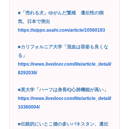
高市早苗さん、憧れのバンドを官邸に招き、自身の
■「売れる犬」ゆがんだ繁殖 遺伝性の病
サイン入りドラム・スティックをプレゼントw
気、日本で突出
若くて美人なママと親友の淫らな行為内容を毎回聞
https://sippo.asahi.com/article/10560193
かされる「女神の加護を受けしママのサーガ」3巻 今
ガチで “ママ” ブーム来てるよな
■カリフォルニア大学「混血は容姿も良くな
ポケカ資産が100万円超えた男の子www
る」
【高市動画】こういうオスガキってどうやったら産
https://news.livedoor.com/lite/article_detail/
まれるの？
8292036/
中国のメスガキ、民度が終わりすぎてる
■英大学「ハーフは身長IQ心肺機能が高い」
Powered by livedoor 相互RSS
https://news.livedoor.com/lite/article_detail/
10360004/
■伝統的にいとこ婚の多いパキスタン、遺伝