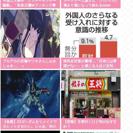
平成三大事件「ミッチーサッチー
カードゲーム屋さん、ジジババの
騒動」「和泉元彌Wブッキング事
溜まり場になって終わるwww
件」あとひとつは？
ブルアカの京極サツキさんしゅき
移民反対派が爆増…「日本には希
しゅき…、っ
望がない」と感じる人ほど反対。
進む若者の嫌儲化
【命題】ZZガンダムをリメイクで
【悲報】王将行くけど何がおすす
大ヒットさせたい。じゃあ、何の
め？
要素を足せばいい？