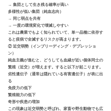
→ 集団として生き残る確率が高い
多様性が低い集団（純血志向）
→ 同じ弱点を共有
→ 一度の環境変化で壊滅しやすい
これは農業でもよく知られていて、単一品種に依存す
ると疫病で全滅するリスクが高まります。
② 近交弱勢（インブリーディング・デプレッショ
ン）
純血主義が進むと、どうしても血縁が近い個体同士の
繁殖（近交）が増えます。すると以下が起こります。
劣性遺伝子（通常は隠れている有害遺伝子）が表に出
る
免疫力の低下
繁殖能力の低下
奇形や疾患の増加
この現象は近交弱勢と呼ばれ、家畜や野生動物でも広