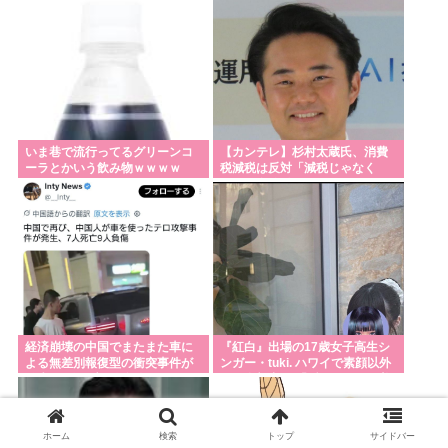
うも……
ストラリアに逆転負け 8戦全敗
防衛白書の表紙は、なぜか笑顔の若者がアニメ風に
描かれ… 安保政策の大転換とのチグハグ感に戸惑い
の声
米農家「流石にこんな値段じゃ、米作り辞める人、
いま巷で流行ってるグリーンコ
【カンテレ】杉村太蔵氏、消費
出るんじゃないかなあ？？」
ーラとかいう飲み物ｗｗｗｗ
税減税は反対「減税じゃなく
て、現金給付を」
Powered by livedoor 相互RSS
経済崩壊の中国でまたまた車に
『紅白』出場の17歳女子高生シ
よる無差別報復型の衝突事件が
ンガー・tuki. ハワイで素顔以外
発生、7人死亡9人負傷
ほぼ全部出し 「隠しきれない美
貌」とSNSざわつく
ホーム
検索
トップ
サイドバー