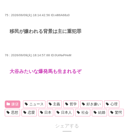
75 : 2026/06/09(火) 18:14:42.56
ID:nl86A68z0
移民が嫌われる背景は主に重犯罪
76 : 2026/06/09(火) 18:14:57.68
ID:0UrNxPHvM
大谷みたいな爆発馬も生まれるぞ
嫌儲
ニュース
主義
哲学
好き嫌い
心理
思想
恋愛
日本
日本人
社会
結婚
驚愕
シェアする