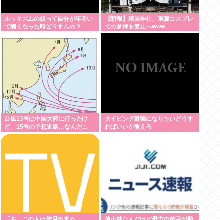
ルッキズムの奴って自分が年老い
【朗報】靖国神社、軍服コスプレ
て醜くなった時どうすんの？
での参拝を禁止へwww
台風13号は中国大陸に行ったけ
タイピング最強になりたいどうす
ど、15号の予想進路…なんだこ
ればいいか教えろ
れ？ [8/8]
「あ、この人は信用出来る
俺小林なんだけど母方の苗字が鞘