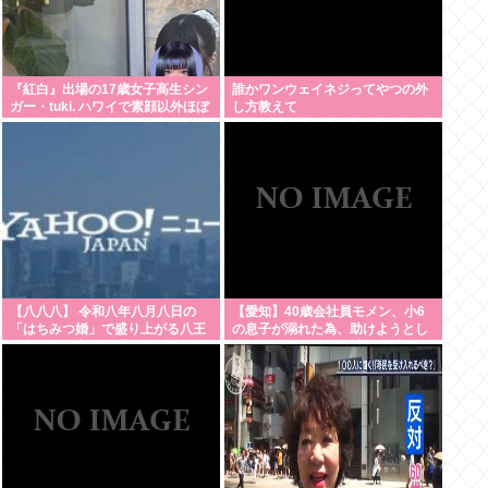
『紅白』出場の17歳女子高生シン
誰かワンウェイネジってやつの外
ガー・tuki. ハワイで素顔以外ほぼ
し方教えて
全部出し 「隠しきれない美貌」と
SNSざわつく
【八八八】 令和八年八月八日の
【愛知】40歳会社員モメン、小6
「はちみつ婚」で盛り上がる八王
の息子が溺れた為、助けようとし
子市や八戸市など「八」の付く自
て溺れる なお息子は妻が救出
治体たち…日本の航空機の父・二
宮忠八ゆかりの八幡浜市と八幡市
は共同でイベント開催