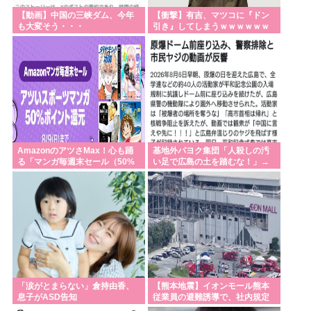
「外国人受け入れ反対」大幅増 東大調査、若い世代
【動画】中国の三峡ダム、今年
【衝撃】有吉、マツコに『ドン
で多く
も大変そう・・・
引き』してしまうｗｗｗｗｗｗ
ｗ
Powered by livedoor 相互RSS
AmazonのアツさMax！心も踊
基地外パヨク集団「人殺しの汚
る「マンガ毎週末セール（50%
い足で広島の土を踏むな！」→
還元）」2日目襲来！
広島県民「お前らの方が汚いん
じゃ！」
「涙がとまらない」倉持由香、
【熊本地震】イオンモール熊本
息子がASD告知
従業員の避難誘導で、社内規定
に抵触か