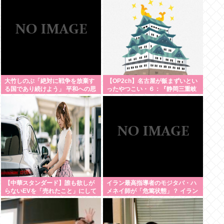
大竹しのぶ「絶対に戦争を放棄す
【OP2ch】名古屋が飯まずいとい
る国であり続けよう」 平和への思
ったやつこい・６：『静岡三重岐
いをつづる 広島に原爆が投下され
阜の料理は名古屋飯みたいなもん
てから81年 #芸能 | 沖縄は中国領
やろ？』：・：『名古屋の観光地
土と主張されたら
一覧』【名古屋以外】
【中華スタンダード】誰も欲しが
イラン最高指導者のモジタバ・ハ
らないEVを「売れたこと」にして
メネイ師が「危篤状態」？ イラン
補助金を騙し取る事案が横行
大統領「意思疎通はかなり難し
い」