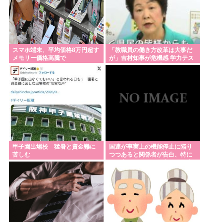
スマホ端末、平均価格8万円超す
「教職員の働き方改革は大事だ
メモリー価格高騰で
が」吉村知事が危機感 学力テス
ト結果が全教科で「平均以下」
甲子園出場校 猛暑と資金難に
国連が事実上の機能停止に陥り
苦しむ
つつあると関係者が告白、特に
役に立たないくせに高給だけ毟
り取った結果……