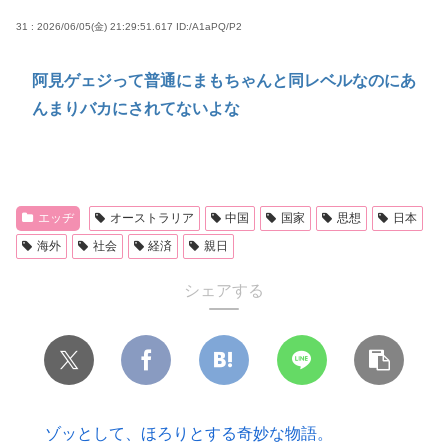
31 : 2026/06/05(金) 21:29:51.617
ID:/A1aPQ/P2
阿見ゲェジって普通にまもちゃんと同レベルなのにあ
んまりバカにされてないよな
エッヂ
オーストラリア
中国
国家
思想
日本
海外
社会
経済
親日
シェアする
ゾッとして、ほろりとする奇妙な物語。