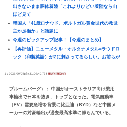
出さないまま胴体着陸「これよりひどい着陸なら山
ほど見て
韓国人「41歳ロナウド、ポルトガル黄金世代の救世
主か足枷か」と話題に
今週のピックアップ記事！【今週のまとめ】
【再評価】ニューメタル・オルタナメタル=ラウドロ
ック（和製英語）がZに刺さってるらしい。お前らが
キッズの頃好きだったバンドは何？
サムスン電子労組、総ストライキで「KOSPIを5000
1 : 2026/06/05(金) 21:09:40.758
ID:YxfJfXoaV
に」発言が波紋…韓国ネット「もはや反逆勢力」
ブルームバーグ）： 中国がオーストラリア向け乗用
商業施設でいきなり"ラリアット" 面識ない女子中学
車輸出で日本を抜き、トップとなった。電気自動車
生の顎を右腕で殴打 22歳女性を暴行容疑で逮捕
（EV）需要急増を背景に比亜迪（BYD）など中国メ
京大付属医の医療ミスこわすぎるな
ーカーの対豪輸出が過去最高水準に膨らんでいる。
ガキ「これインターネット老人会じゃんwww」ぼく
「どれどれ…」ガキ「ニコニコ！らきすた！ボカ