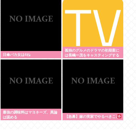
本人は0人です」
孤独のグルメのドラマの初期案に
日傘バカ女は4ね
は長嶋ー茂をキャスティングする
案もあった←これ
最強の調味料はマヨネーズ、異論
【急募】嫁の実家でやるべきこと
は認める