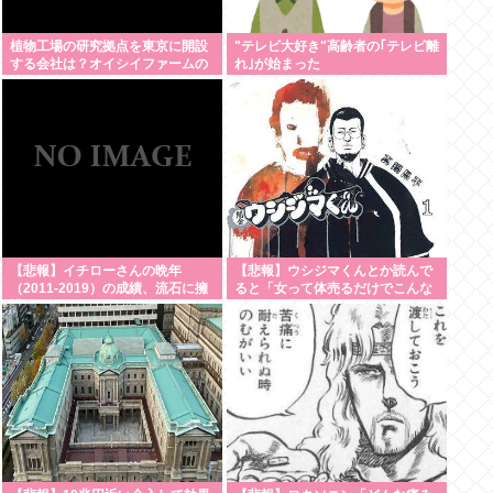
植物工場の研究拠点を東京に開設
"テレビ大好き"高齢者の｢テレビ離
する会社は？オイシイファームの
れ｣が始まった
技術と注目ポイント
【悲報】イチローさんの晩年
【悲報】ウシジマくんとか読んで
（2011-2019）の成績、流石に擁
ると「女って体売るだけでこんな
護できないwww
簡単に数十万稼げんの？」と思う
んやが