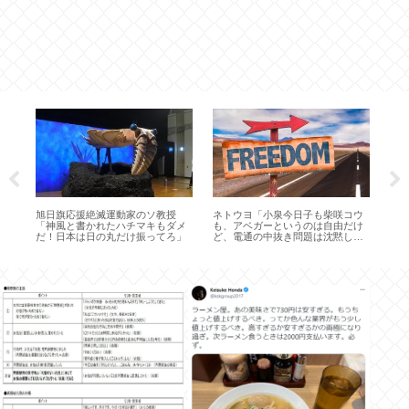
ス
旭日旗応援絶滅運動家のソ教授
ネトウヨ「小泉今日子も柴咲コウ
ニ
受
「神風と書かれたハチマキもダメ
も、アベガーというのは自由だけ
「
か
だ！日本は日の丸だけ振ってろ」
ど、電通の中抜き問題は沈黙して
う 
るよね。なぜなんだろう」【代
理】