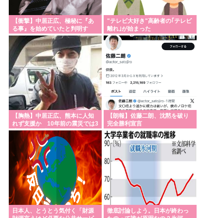
【衝撃】中居正広、極秘に『あ
"テレビ大好き"高齢者の｢テレビ
る事』を始めていたと判明す
離れ｣が始まった
る・・・
【胸熱】中居正広、熊本に人知
【朗報】佐藤二朗、沈黙を破り
れず支援か 10年前の震災では3
完全勝利宣言
度現地入り「誰にも知られなく
て良い」
日本人、とうとう気付く「財源
徹底討論しよう。日本が終わっ