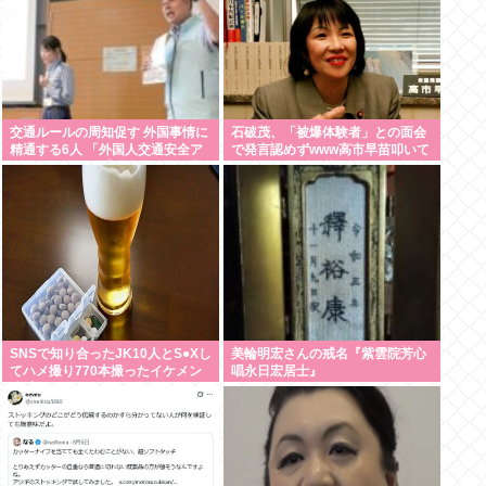
交通ルールの周知促す 外国事情に
石破茂、「被爆体験者」との面会
精通する6人 「外国人交通安全ア
で発言認めずwww高市早苗叩いて
ドバイザー」に委嘱 埼玉県警 「1
たケンモメンは革肉なもんだねえ
件でも悲惨な事故を減らす」
～w
SNSで知り合ったJK10人とS●Xし
美輪明宏さんの戒名『紫雲院芳心
てハメ撮り770本撮ったイケメン
唱永日宏居士』
逮捕www