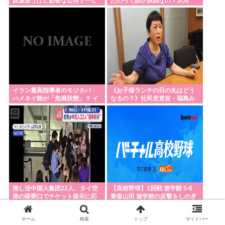
財源言うけど必要な公共サービ
たのって誰が原因なの？氷河
スって無くね？」
期？
イラン最高指導者のモジタバ・
《お子様ランチの日の丸はどう
ハメネイ師が「危篤状態」？ イ
なるの？》社民党党首・福島み
ラン大統領「意思疎通はかなり
ずほ氏「国旗損壊罪」への危機
難しい」
感
推し活中国人集団22人、タイ空
【高校野球】1回戦 遊学館 5-6
港の搭乗口でチケット提示に応
青森山田 遊学館の反撃をしのぎ
じず俳優と同じ機内に乗り込も
青森山田が2回戦進出
うとし大混乱 まとめて搭乗拒否
ホーム
検索
トップ
サイドバー