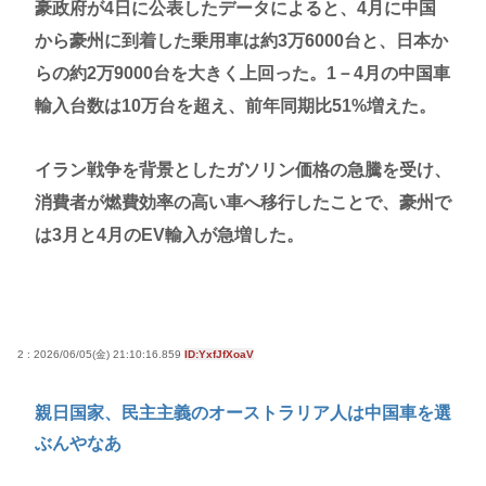
豪政府が4日に公表したデータによると、4月に中国
ロ！」ぼく「はぁ…」
から豪州に到着した乗用車は約3万6000台と、日本か
(っ´ω`c)朝から幻想水滸伝スターリープのリセマラや
らの約2万9000台を大きく上回った。1－4月の中国車
ってる
輸入台数は10万台を超え、前年同期比51%増えた。
高市早苗さん、憧れのバンドを官邸に招き、自身の
サイン入りドラム・スティックをプレゼントw
イラン戦争を背景としたガソリン価格の急騰を受け、
若くて美人なママと親友の淫らな行為内容を毎回聞
消費者が燃費効率の高い車へ移行したことで、豪州で
かされる「女神の加護を受けしママのサーガ」3巻 今
は3月と4月のEV輸入が急増した。
ガチで “ママ” ブーム来てるよな
ポケカ資産が100万円超えた男の子www
【高市動画】こういうオスガキってどうやったら産
まれるの？
2 : 2026/06/05(金) 21:10:16.859
ID:YxfJfXoaV
中国のメスガキ、民度が終わりすぎてる
親日国家、民主主義のオーストラリア人は中国車を選
Powered by livedoor 相互RSS
ぶんやなあ