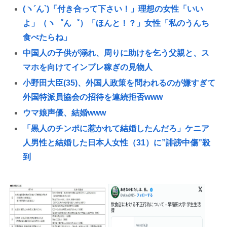
(ヽ´ん`)「付き合って下さい！」理想の女性「いい
よ」（ヽ゜ん゜）「ほんと！？」女性「私のうんち
食べたらね」
中国人の子供が溺れ、周りに助けを乞う父親と、ス
マホを向けてインプレ稼ぎの見物人
小野田大臣(35)、外国人政策を問われるのが嫌すぎて
外国特派員協会の招待を連続拒否www
ウマ娘声優、結婚www
「黒人のチンポに惹かれて結婚したんだろ」ケニア
人男性と結婚した日本人女性（31）に”誹謗中傷”殺
到
彼女があまりにできないからイオンモールで通りす
がりの女性に連絡先書いた紙渡すよ
エアコン無しワイ、死の危険🥵
中国ガチでブチ切れてる模様、レアアース高市🇯🇵