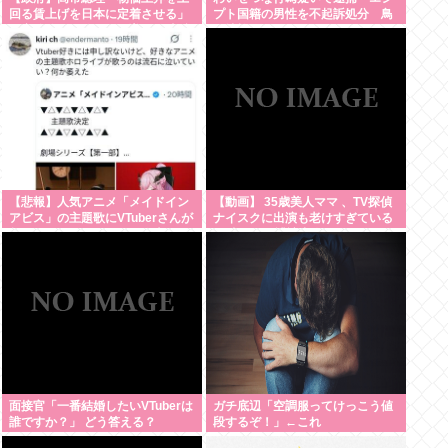
回る賃上げを日本に定着させる」
プト国籍の男性を不起訴処分 鳥
国家公務員月給3.51%増へ 人事院
取地検 [8/8]
の勧告を受け
【悲報】人気アニメ「メイドイン
【動画】 35歳美人ママ 、TV探偵
アビス」の主題歌にVTuberさんが
ナイスクに出演も老けすぎている
起用されてまたまたまた炎上、も
48歳だろと誹謗中傷
う何回目だよ…
面接官「一番結婚したいVTuberは
ガチ底辺「空調服ってけっこう値
誰ですか？」 どう答える？
段するぞ！」←これ