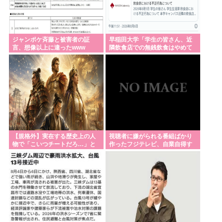
への輸出50%減トランプ🇺🇸への輸出も3割減
「教職員の働き方改革は大事だが」吉村知事が危機
感 学力テスト結果が全教科で「平均以下」
ジャンポケ斉藤と被害者の証
早稲田大学「学生の皆さん、近
言、想像以上に違ったwww
隣飲食店での無銭飲食はやめて
【広島】廿日市の中学野球部員死亡事故 書類送検の
ください」
医師、別人のCT画像で診察した疑い 頭部出血に気づ
かなかった可能性
悪夢の民主党政権、移民の数を減らしていた事が判
明www
「竣工1年半」韓国・仁川の新築マンションで外壁テ
ラスが落下
【規格外】実在する歴史上の人
視聴者に嫌がられる番組ばかり
物で「こいつチートだろ…」と
作ったフジテレビ、自業自得す
吉村知事「子どもの学力テストが全教科平均点以
思った奴あげてけ
ぎる立場に陥ってしまい……
下…教師は働き方改革とか言ってないでどうにかし
ろ」
【イオンモール熊本】従業員の避難誘導で、社内規
定に抵触か