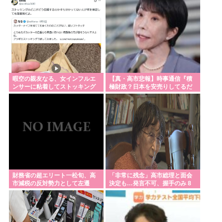
暇空の親友なる、女インフルエ
【真・高市悲報】時事通信『積
ンサーに粘着してストッキング
極財政？日本を安売りしてるだ
について語りだし嫌儲卿として
けだろうがよ！おぉん？ 』
格を見せつける
財務省の超エリート一松旬、高
「非常に残念」高市総理と面会
市減税の反対勢力として左遷
決定も…発言不可、握手のみ 8
月9日長崎の被爆体験者「何のた
めに」