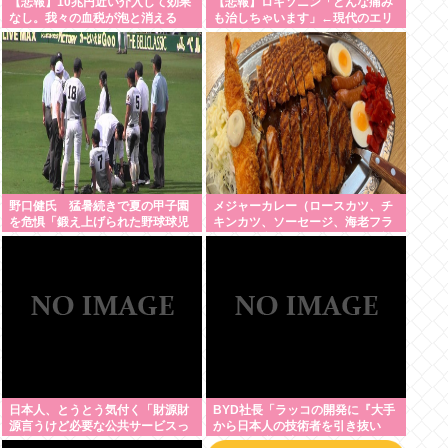
【悲報】10兆円近い介入して効果
【悲報】ロキソニン「どんな痛み
なし。我々の血税が泡と消える
も治しちゃいます」←現代のエリ
クサーやろ…
野口健氏 猛暑続きで夏の甲子園
メジャーカレー（ロースカツ、チ
を危惧「鍛え上げられた野球球児
キンカツ、ソーセージ、海老フラ
でも、危ないのではないかな」
イ、ゆで卵）ケンモメンなら余裕
でペロリだろ？
日本人、とうとう気付く「財源財
BYD社長「ラッコの開発に『大手
源言うけど必要な公共サービスっ
から日本人の技術者を引き抜い
て無くね？」
た』って噂は嘘。開発チームに日