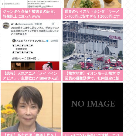
ジャンポケ斉藤と被害者の証言、
世界のケイスケ・ホンダ「ラーメ
想像以上に違ったwww
ン700円は安すぎる！2000円にす
るべき」
【悲報】人気アニメ「メイドイン
【熊本地震】イオンモール熊本 従
アビス」、主題歌にVTuberさん起
業員の避難誘導で、社内規定に抵
用でまたまたまた炎上www
触か
【政府】高市総理「物価上昇を上
わいせつな行為疑いで逮捕 エジ