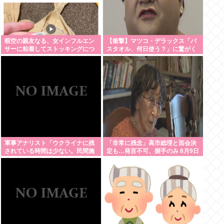
暇空の親友なる、女インフルエン
【衝撃】マツコ・デラックス「バ
サーに粘着してストッキングにつ
スタオル、何日使う？」に驚がく
いて語りだし嫌儲卿として格を見
の答え「今日は全部、本当のこと
せつける
言うわ」
軍事アナリスト「ウクライナに残
「非常に残念」高市総理と面会決
されている時間は少ない。民間施
定も…発言不可、握手のみ 8月9日
設テロではなくプランBやプランC
長崎の被爆体験者「何のために」
を発動すべき」