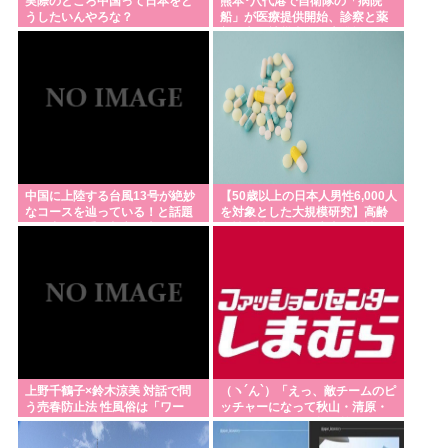
実際のところ中国って日本をど
熊本･八代港で自衛隊の「病院
うしたいんやろな？
船」が医療提供開始、診察と薬
剤処方…被災者向け大浴場も！
中国に上陸する台風13号が絶妙
【50歳以上の日本人男性6,000人
なコースを辿っている！と話題
を対象とした大規模研究】高齢
に、中国の重要都市の上に長々
男性の性的な最優先事項は性的
と居座り続ける
興奮
上野千鶴子×鈴木涼美 対話で問
（ヽ´ん`）「えっ、敵チームのピ
う売春防止法 性風俗は「ワー
ッチャーになって秋山・清原・
ク」か
デストラーデを三振に抑えたら
一億ですか？」→どうする？