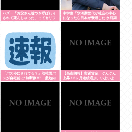
パズー「お父さん嘘つき呼ばわり
中学生「氷河期世代が社会の中心
されて死んじゃった」ってセリフ
になったら日本が衰退した 氷河期
あるけど、どんな自殺方法だった
世代が社会の癌！」Xで1万いいね
の？
「バス停にされてる？」幼稚園バ
【高市朗報】実質賃金、ぐんぐん
スが自宅前に“無断停車” 敷地内
上昇！6ヶ月連続増加。いよいよ
に侵入も…保護者マナーに「我慢
国民も豊かさを実感か？インフレ
の限界」
加速しなければ