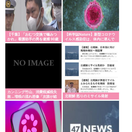
【千葉】「おむつ交換で噛みつ
【科学誌Nature】新型コロナウ
かれ」看護助手の男を逮捕 90歳
イルス感染症は、体内に潜んで
入院患者の顔や腹を殴るなどケ
いる無数の休眠ウイルスを再活
ガさせた疑い
性化し、人々に重篤な病気を引
き起こす
カンニング竹山、消費税減税失
北朝鮮 怒りのミサイル発射
敗→増税の流れ想像「次誰が総
理やりたいと思います？」