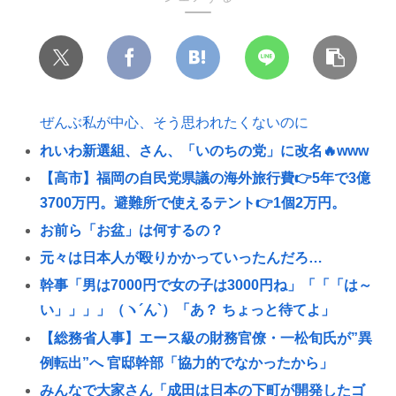
ぜんぶ私が中心、そう思われたくないのに
れいわ新選組、さん、「いのちの党」に改名🔥www
【高市】福岡の自民党県議の海外旅行費👉5年で3億
3700万円。避難所で使えるテント👉1個2万円。
お前ら「お盆」は何するの？
元々は日本人が殴りかかっていったんだろ…
幹事「男は7000円で女の子は3000円ね」「「「は～
い」」」」（ヽ´ん`）「あ？ ちょっと待てよ」
【総務省人事】エース級の財務官僚・一松旬氏が”異
例転出”へ 官邸幹部「協力的でなかったから」
みんなで大家さん「成田は日本の下町が開発したゴ