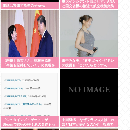
重大インシデント該当せず、ANA
電話は緊張する男の子www
と国交省機の接近で航空機衝突防
止装置（TCAS）の警報が作動し
たトラブル、羽田空港沖、全日空
に通知
【悲報】高市さん、非核三原則
田中みな実、”背中ぱっくり”ドレ
「今後も堅持していく」の表現を
ス披露も「こけたらどうすん
削除www
の？」10cm超ヒールに心配続
出…妊婦期間も”おしゃれ優先”で
問われた意識
『シュタインズ・ゲート』が
中国SNS なぜフランス人はこれ
Steamで80%OFF！あの名作もセ
ほど日本が好きなのか? 投稿で
ール中！ケンモメン…急げ…！
は「中国人も日本が好き」「普通