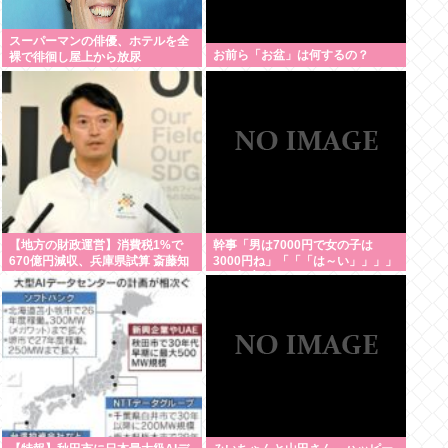
スーパーマンの俳優、ホテルを全
お前ら「お盆」は何するの？
裸で徘徊し屋上から放尿
【地方の財政運営】消費税1%で
幹事「男は7000円で女の子は
670億円減収、兵庫県試算 斎藤知
3000円ね」「「「は～い」」」」
事が補塡求める
（ヽ´ん`）「あ？ ちょっと待て
よ」