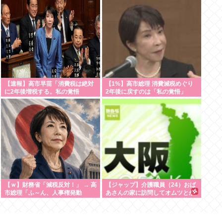
の人は…」[8/6]
【速報】高市早苗「消費税は絶対
【1%】高市総理 消費減税めぐり
に2年後増税する。私の覚悟
2年後に戻すのは「私の覚悟」
だ。」
【ｗ】財務省「減税反対！」 → 高
【ジャップ】介護職員（24）おば
市総理「ふ～ん、人事権発動
あさんの家に訪問してオムツとか
ね？」 → 結果 www
取り替えたついでに金の延べ棒を
盗み逮捕