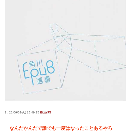
会社員(26)「女性が着用している下着を見たかった」
女子高生2人の下着を盗撮
高市早苗さん、憧れのバンドを官邸に招き、自身の
サイン入りドラム・スティックをプレゼントw
若くて美人なママと親友の淫らな行為内容を毎回聞
かされる「女神の加護を受けしママのサーガ」3巻 今
ガチで “ママ” ブーム来てるよな
ポケカ資産が100万円超えた男の子www
【高市動画】こういうオスガキってどうやったら産
まれるの？
中国のメスガキ、民度が終わりすぎてる
Powered by livedoor 相互RSS
1 : 26/06/02(火) 19:49:15
ID:qYFT
なんだかんだで誰でも一度はなったことあるやろ