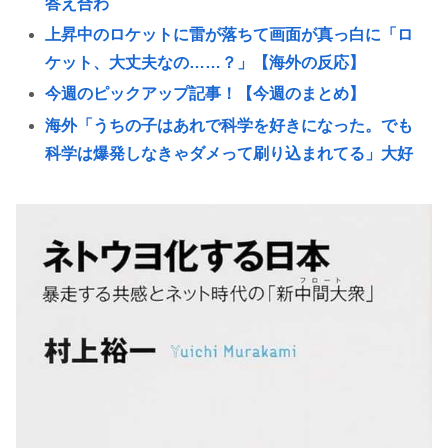
答え合わ
上昇中のロケットに雷が落ちて画面が真っ白に「ロ
ケット、大丈夫なの……？」【海外の反応】
今週のピックアップ記事！【今週のまとめ】
海外「うちの子はあれで科学を好きになった。でも
科学は爆発しなきゃダメって刷り込まれてる」大好
きだった
【決算】任天堂「Switch2もマリカも売れまくりで笑
いが止まらんどすえ！」連結経常利益は前年同期比
2.2倍の2061億円に
いまさらps5買ってもいいかな？
コーエイテクモ、ライザとおしゃべりできるゲーム
を発売。ムチムチムワァ
女子高生さん、顔面にクマ撃退スプレーを噴射され
て救助要請してしまう