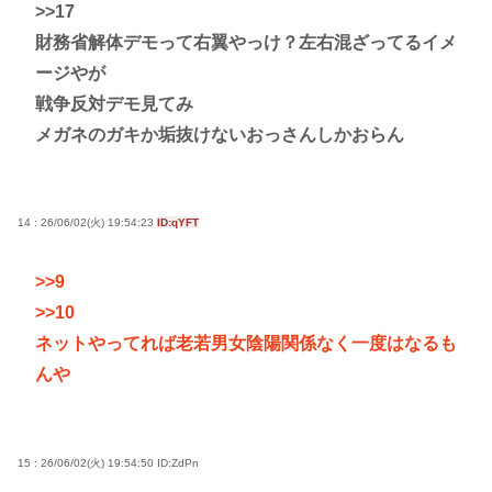
>>17
財務省解体デモって右翼やっけ？左右混ざってるイメ
ージやが
戦争反対デモ見てみ
メガネのガキか垢抜けないおっさんしかおらん
14 : 26/06/02(火) 19:54:23
ID:qYFT
>>9
>>10
ネットやってれば老若男女陰陽関係なく一度はなるも
んや
15 : 26/06/02(火) 19:54:50
ID:ZdPn