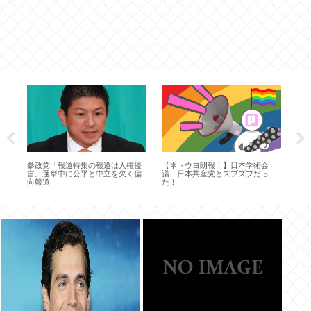
ーよ
参政党「報道特集の報道は人権侵
【ネトウヨ朗報！】日本学術会
ホモ
ら
害。選挙中に公平と中立を欠く偏
議、日本共産党とズブズブだっ
な
向報道」
た！