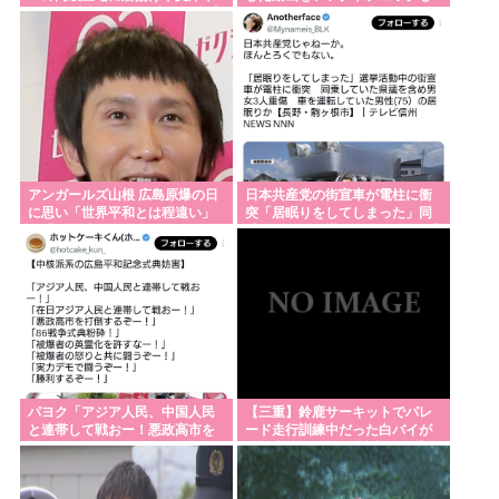
国民栄誉賞受賞副賞《包丁10本》に”高市総理の名前
を20回以上届けた24歳女を逮捕
たら全て誤りだった事が判明
も刻印”
重大インシデント該当せず、ANAと国交省機の接近
で航空機衝突防止装置（TCAS）の警報が作動したト
ラブル、羽田空港沖、全日空に通知
日本人、世界的に見て異質なレベルで冷酷だった。
アンガールズ山根 広島原爆の日
日本共産党の街宣車が電柱に衝
「母が認知症になったので子供に任せ家を出ていく
に思い「世界平和とは程遠い」
突「居眠りをしてしまった」同
も「まず隣にいる人に優しい気
乗していた県議を含め男女3人重
等」
持ちを」
傷
Powered by livedoor 相互RSS
パヨク「アジア人民、中国人民
【三重】鈴鹿サーキットでパレ
と連帯して戦おー！悪政高市を
ード走行訓練中だった白バイが
打倒するぞー！」
転倒事故 20代の女性隊員が重傷
白バイ乗車歴4カ月