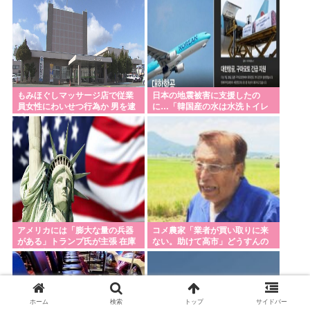
もみほぐしマッサージ店で従業
日本の地震被害に支援したの
員女性にわいせつ行為か 男を逮
に…「韓国産の水は水洗トイレ
捕 福島・郡山市
に」
アメリカには「膨大な量の兵器
コメ農家「業者が買い取りに来
がある」トランプ氏が主張 在庫
ない。助けて高市」どうすんの
枯渇の報道受け
これ
ホーム
検索
トップ
サイドバー