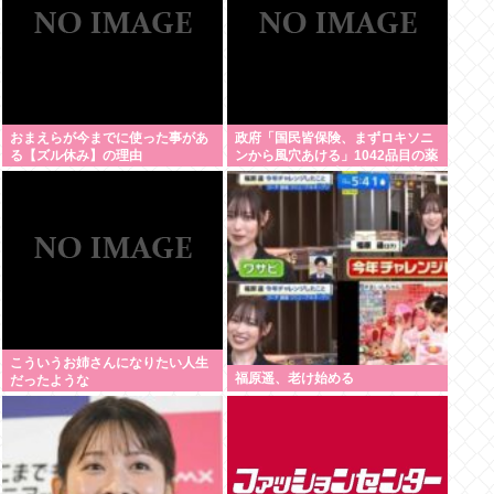
おまえらが今までに使った事があ
政府「国民皆保険、まずロキソニ
る【ズル休み】の理由
ンから風穴あける」1042品目の薬
価4分の1を保険適用外で財布直
撃、2027年3月開始
こういうお姉さんになりたい人生
福原遥、老け始める
だったような