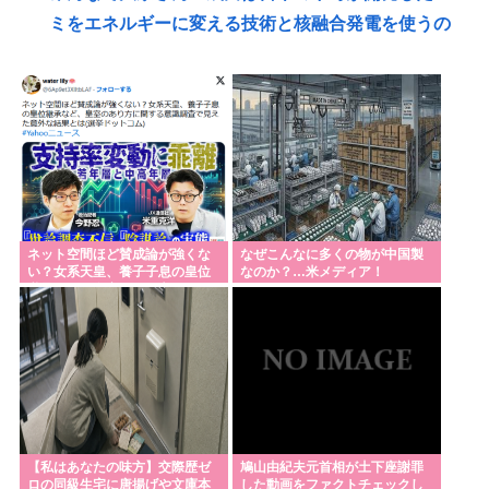
ミをエネルギーに変える技術と核融合発電を使うの
でエコで高い資産価値があり利益が出る
みいちゃんと山田さん、ハッピーエンド確定 最後は
ママに埋葬される
DeepSeek 大幅値上げへ
政府「国民皆保険、まずロキソニンから風穴あけ
る」1042品目の薬価4分の1を保険適用外で財布直
撃、2027年3月開始
ネット空間ほど賛成論が強くな
なぜこんなに多くの物が中国製
い？女系天皇、養子子息の皇位
なのか？…米メディア！
アメリカの大統領、30年前からほぼずっと同じ世代
継承など…皇室のあり方に関す
る意識調査で見え
で固定されてる（トランプ含む）。そらジジイばっ
かりになるよ
【東京】睡眠時無呼吸症候群の男 睡眠障害を自覚し
つつ車運転 事故起こし自転車の女性に重傷負わせ…
「厳重処分」意見つけ書類送検
【私はあなたの味方】交際歴ゼ
鳩山由紀夫元首相が土下座謝罪
「受賞者の名前だけでいい」との声も、高木美帆の
ロの同級生宅に唐揚げや文庫本
した動画をファクトチェックし