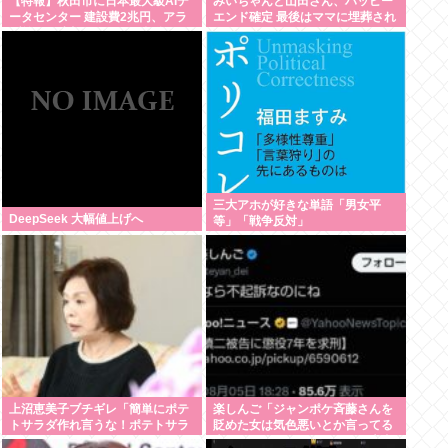
【特報】秋田市に日本最大級AIデ
みいちゃんと山田さん、ハッピー
ータセンター 建設費2兆円、アラ
エンド確定 最後はママに埋葬され
ブ首長国連邦（UAE）が投資へ
る
三大アホが好きな単語「男女平
DeepSeek 大幅値上げへ
等」「戦争反対」
上沼恵美子ブチギレ「簡単にポテ
楽しんご「ジャンポケ斉藤さんを
トサラダ作れ言うな！ポテトサラ
貶めた女は気色悪いとか言ってる
ダ作りてしんどいんやで！ 」
癖にフェラするとか口だけは素直