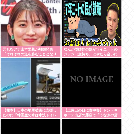
なんだな！週刊誌から金もらって
るだろ」
元TBSアナ山本里菜が離婚発表
なんか従姉妹の娘がワイニートの
「それぞれの道を歩むこととなり
ジッジ（金持ち）にやたら会いに
ました」
来るんやが
【熊本】日本の地震被害に支援し
【土用丑の日に食中毒】ドン・キ
たのに「韓国産の水は水洗トイレ
ホーテ出店の露店で「うなぎの蒲
に」
焼」食べ14人が発熱や下痢