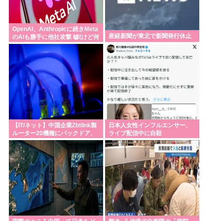
OpenAI、Anthropicに続きMeta
産経新聞が東北で新聞発行休止
のAIも勝手に他社攻撃 嘘ξけど何
これ流行ってんの？
【IT/ネット】中国企業Zbtlink製
日本人女性インフルエンサー、
ルーター20機種にバックドア、
ライブ配信中に自殺
外部から完全制御のおそれ