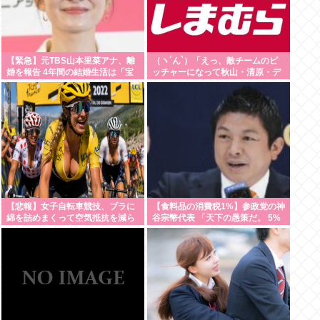
【緊急】元TBS山本里菜アナ、離
（ヽ´ん`）「えっ、敵チームのピ
婚を報告 4年間の結婚生活は「宝
ッチャーになって秋山・清原・デ
物」
ストラーデを三振に抑えたら一億
ですか？」→どうする？
【悲報】女子自転車競技、ブラに
【食料品の消費税1%】参政党の神
綿を詰めまくって空気抵抗を減ら
谷宗幣代表 「天下の愚策だ。 5%
すチート技が発覚ｗｗｗ
くらいの一律減税でないと経済の
後押しにならない」