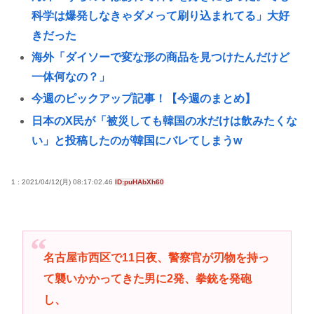
科学は爆発しなきゃダメって刷り込まれてる」大好
きだった
海外「ダイソーで変な形の商品を見つけたんだけど
一体何なの？」
今週のピックアップ記事！【今週のまとめ】
日本のX民が「被災しても韓国の水だけは飲みたくな
い」と投稿したのが韓国にバレてしまうw
コーエイテクモ、ライザとおしゃべりできるゲーム
を発売。ムチムチムワァ
1 : 2021/04/12(月) 08:17:02.46
ID:puHAbXh60
女子高生さん、顔面にクマ撃退スプレーを噴射され
て救助要請してしまう
会社員(26)「女性が着用している下着を見たかった」
名古屋市西区で11日夜、警察官が刃物を持っ
女子高生2人の下着を盗撮
て襲いかかってきた男に2発、拳銃を発砲
全国の女子高生、お前らに苦言www
し、
きゃりーぱみゅぱみゅ、本名が「桐子」だと公表