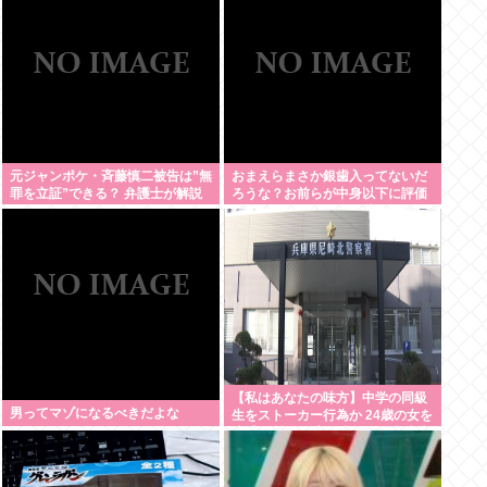
せよ」
元ジャンポケ・斉藤慎二被告は”無
おまえらまさか銀歯入ってないだ
罪を立証”できる？ 弁護士が解説
ろうな？お前らが中身以下に評価
される原因は口開けた時に見える
銀歯
【私はあなたの味方】中学の同級
男ってマゾになるべきだよな
生をストーカー行為か 24歳の女を
逮捕 男性の自宅に唐揚げや文庫本
など繰り返し届ける / 兵庫県