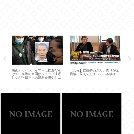
「
に
い
ｯ
映画オッペンハイマーは捏造だら
【悲報】仁藤夢乃さん、周りが全
けで、実際の米国はジャップ連呼
員敵に見えてしまっている模様
少数
しながら日本への憎悪を燃やして
狂
た