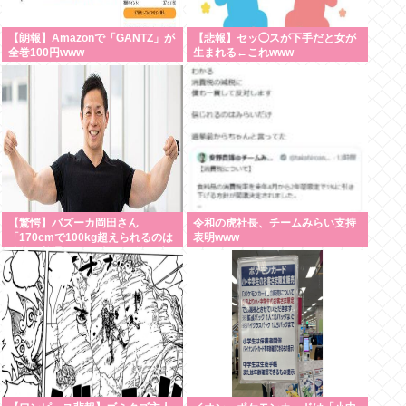
【朗報】Amazonで「GANTZ」が
【悲報】セッ◯スが下手だと女が
全巻100円www
生まれる←これwww
【驚愕】バズーカ岡田さん
令和の虎社長、チームみらい支持
「170cmで100kg超えられるのは
表明www
才能。普通の人は3桁行く前に壁
にぶつかる」・・・・・・・・・