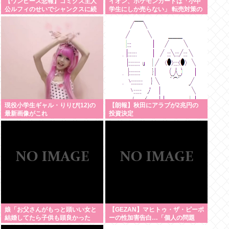
【ワンピース悲報】ゴミクズ主人
イオン、ポケモンカードは「小中
公ルフィのせいでシャンクスに続
学生にしか売らない」 転売対策の
きギャバンの腕も無くなるwww
決断が「素晴らしい」
現役小学生ギャル・りりぴ(12)の
【朗報】秋田にアラブが2兆円の
最新画像がこれ
投資決定
娘「お父さんがもっと頭いい女と
【GEZAN】マヒトゥ・ザ・ピーポ
結婚してたら子供も頭良かった
ーの性加害告白…「個人の問題
よ。頭悪いクソ女と結婚してごめ
か、業界全体の問題か」議論が拡