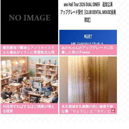
んなさいって謝れよ」どう返せば
大
いい？
最恐最強で覇者なアメリカイスラ
あのちゃんのアップグレードに応
エル連合がイランに実質敗北な理
募した男の子www
由、分からない
AI活用すればするほど残業が増え
名古屋城本丸御殿の柱に修復不能
る現実
な傷 「りょうじ」と「カイ」と彫
られる