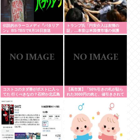
伝説的ホラーコメディ『バタリア
トランプ氏「円安介入は友情の
ン』 BS-TBSで8月16日放送
証」…本音は米国債市場の保護
コストコのタダ券がポストに入っ
【高市算】「50%引きの札が貼ら
てた 行くべきなの？石狩か北広島
れた3000円の肉と、値引きされて
大曲だよな
いない1000円の肉では安いのはど
ちらか」父の答え「50%引きの
肉」