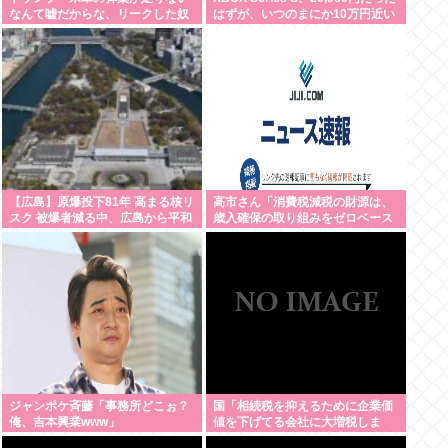
なんて嘘だからな、リークした奴
はずが、いつのまにか10万円近い
は懲役刑だ！」
価格に
【広島】原爆投下81年 高まる核リ
高市さん「消費税減税の財源は、
スク 被爆者減る中、広島から平和
歳入確保の取り組みをゼロベース
訴え
で進めることで十分に対応でき
る」サナ、有能
ジャンポケ斉藤「事務所どこぉ？
国「相続税を抑えるために企業価
俺、吉本興業www」
値を下げてる会社に大増税しま
す。低PBRの会社は大増税を覚悟