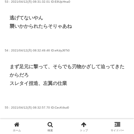
53 : 2021/04/12(月) 08:31:32.01
ID:E8UjcHna0
逃げてないやん
襲いかかられたらそりゃあね
54 : 2021/04/12(月) 08:32:49.46
ID:eKdyJ6Tt0
まず足元に撃って、そらでも刃物かざして迫ってきた
からだろ
スレタイ捏造、左翼の仕業
55 : 2021/04/12(月) 08:32:57.70
ID:CecK4tui0
日本はテーザー銃でいいやろ
ホーム
検索
トップ
サイドバー