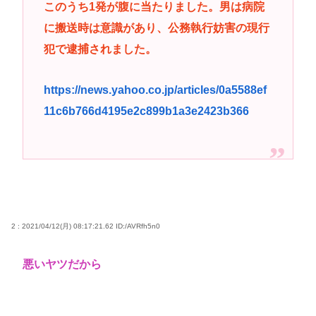
このうち1発が腹に当たりました。男は病院
高市早苗さん、憧れのバンドを官邸に招き、自身の
に搬送時は意識があり、公務執行妨害の現行
サイン入りドラム・スティックをプレゼントw
犯で逮捕されました。
若くて美人なママと親友の淫らな行為内容を毎回聞
かされる「女神の加護を受けしママのサーガ」3巻 今
https://news.yahoo.co.jp/articles/0a5588ef
ガチで “ママ” ブーム来てるよな
11c6b766d4195e2c899b1a3e2423b366
ポケカ資産が100万円超えた男の子www
【高市動画】こういうオスガキってどうやったら産
まれるの？
中国のメスガキ、民度が終わりすぎてる
Powered by livedoor 相互RSS
2 : 2021/04/12(月) 08:17:21.62
ID:/AVRfh5n0
悪いヤツだから