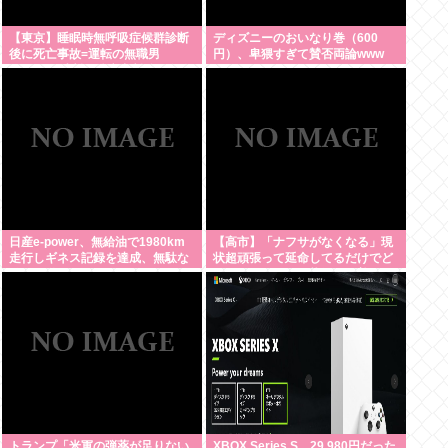
【東京】睡眠時無呼吸症候群診断
ディズニーのおいなり巻（600
後に死亡事故=運転の無職男
円）、卑猥すぎて賛否両論www
（34）、独断で治療中断-危険運転
致死罪適用も
日産e-power、無給油で1980km
【高市】「ナフサがなくなる」現
走行しギネス記録を達成、無駄な
状超頑張って延命してるだけでど
発電や送電ロスなくEVよりエコを
んどん不足してる状況は改善して
証明
ないのにもうナフサあることにな
った理由
トランプ「米軍の弾薬が足りない
XBOX Series S、29,980円だった