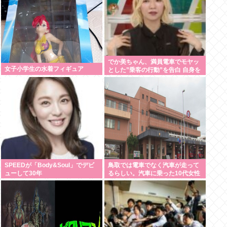
でか美ちゃん、満員電車でモヤッ
女子小学生の水着フィギュア
とした”乗客の行動”を告白 自身を
扇子などであおぐ人に「オイニー
がつらくて…」
SPEEDが「Body&Soul」でデビ
鳥取では電車でなく汽車が走って
ューして30年
るらしい。汽車に乗った10代女性
が意識失う。汽車汽車ぽっぽぽっ
ぽ