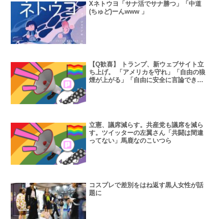
Xネトウヨ「サナ活でサナ勝つ」「中道
(ちゅど)ーんwww 」
【Q歓喜】 トランプ、新ウェブサイト立
ち上げ。 「アメリカを守れ」「自由の狼
煙が上がる」「自由に安全に言論できる
場所」
立憲、議席減らす。共産党も議席を減ら
す。ツイッターの左翼さん「共闘は間違
ってない」馬鹿なのこいつら
コスプレで差別をはね返す黒人女性が話
題に