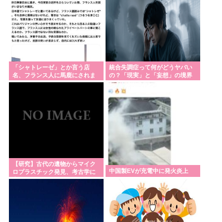
「シャトレーゼ」とか言う店
統合失調症って何がどうヤバい
名、フランス人に馬鹿にされま
の？「現実」と「妄想」の境界
くる
が崩れるってマジ？
【研究】古代の遺物からマイク
中国製EVが充電中に発火炎上
ロプラスチック発見、考古学に
変化か