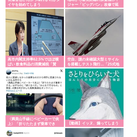
イヤを始めてしまう
ジャー「ビッグバン」改修で延
命 更なる探査継続目指す
高市内閣支持率62.5%でほぼ横
空自、謎の未確認大型ミサイル
ばい 飲食料品の消費減税「賛
を搭載しテスト飛行…「25式地
成」52.9%
対艦誘導弾」空中発射型が初め
て姿を見せた！
〈満員山手線にベビーカーで炎
【動画】イッヌ、煽ってしまう
上〉「折りたたまず乗車でき
る」はずなのに…JR東日本が示
した見解