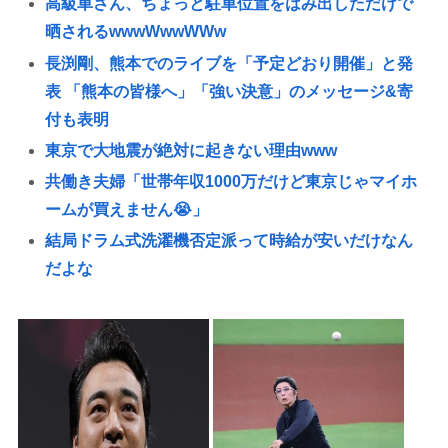
高級車さん、ちょっと駐車位置をはみ出しただけで
晒されるwwwWwwWWw
長渕剛、熊本でのライブを「予定どおり開催」と発
表 「熊本の皆様へ」「強い決意」のメッセージ&寄
付も表明
東京で大地震が絶対に起きない理由www
共働き夫婦「世帯年収1000万だけど東京じゃマイホ
ームが買えません😭」
結局ドラム式洗濯機否定派って時給が安いだけなん
だよな
北朝鮮「暑さ対策に犬肉鍋やサムゲタンを食え」絶
糧世帯「…」
新井監督「ゾンビタバコやった奴は全員ぶん殴って
全部ぶっ壊してから辞めたい」
【嫉妬】日本発のゲーム「めっちゃカメレオン」が
世界で1500万本売れる