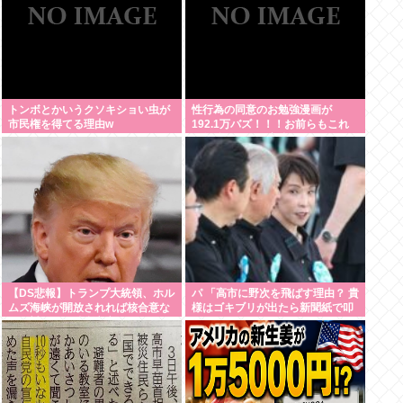
トンボとかいうクソキショい虫が
性行為の同意のお勉強漫画が
市民権を得てる理由w
192.1万バズ！！！お前らもこれ
で勉強しよう！安倍晋三
【DS悲報】トランプ大統領、ホル
パ 「高市に野次を飛ばす理由？ 貴
ムズ海峡が開放されれば核合意な
様はゴキブリが出たら新聞紙で叩
しで対イラン勝利宣言へ。
かないのか？」
MAGA！