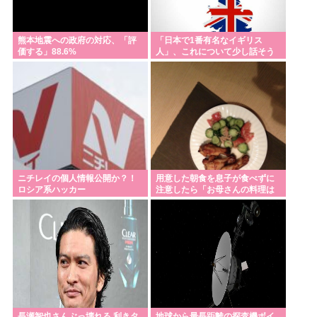
熊本地震への政府の対応、「評
「日本で1番有名なイギリス
価する」88.6%
人」、これについて少し話そう
や
ニチレイの個人情報公開か？！
用意した朝食を息子が食べずに
ロシア系ハッカー
注意したら「お母さんの料理は
まずいから食べたくない」と…
「まずいなら食べなくていい。
今後は自分で食事を用意しなさ
い。お金は渡す」と言った話が
議論に
長瀬智也さんぶっ壊れる 利きタ
地球から最長距離の探査機ボイ