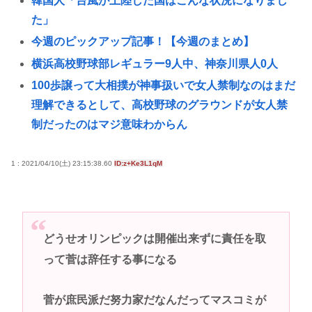
韓国人「台風が上陸した国はこんな状況になりまし
た」
今週のピックアップ記事！【今週のまとめ】
横浜高校野球部レギュラー9人中、神奈川県人0人
100歩譲って大相撲が神事扱いで女人禁制なのはまだ
理解できるとして、高校野球のグラウンドが女人禁
制だったのはマジ意味わからん
めっちゃカメレオン（インディーズゲーム）の売り
上げ、147億円突破www
1 : 2021/04/10(土) 23:15:38.60
ID:z+Ke3L1qM
中国製の動画生成AI「MiniMaxH3」、動画や画像、
音楽の参照機能搭載でディープフェイク作り放題
に。終わりの始まりか
どうせオリンピックは開催出来ずに責任を取
ペルソナ、お尻ゲームnikkeとコラボしたのに全くケ
って菅は辞任する事になる
ツを揺らさないため炎上
韓国人「日本に旅行に来て実際に高校野球甲子園大
菅が庶民派だ努力家だなんだってマスコミが
会を見て感じたこと」