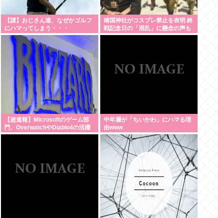
【謎】おじさん達、なぜかゴルフ
靖国神社がコスプレ禁止を表明 終
にハマってしまう・・・
戦記念日の「混乱」に懸念の声も
【超速報】Microsoftのゲーム部
中年層が「ちいかわ」にハマる理
門、OverwatchやDiablo4の活躍
由www
によりBlizzardが牽引役となる