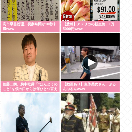
高市早苗総理、視察時間が10秒未
【悲報】アメリカの新生姜、1万
満www
5000円www
佐藤二朗、胸中吐露「”ほんとうの
【動画あり】恵体美女さん、ぶる
こと”を僕の口からは何ひとつ言え
んぶるんwww
なくて…言葉にできぬ悔しさ」