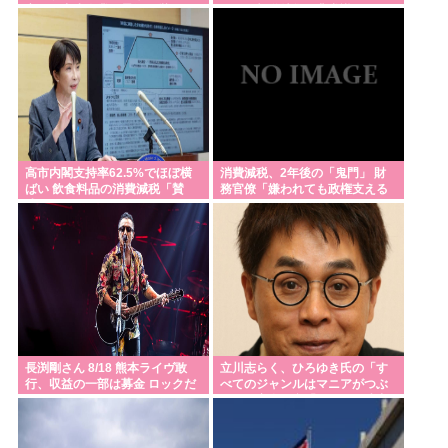
高」…中小企業の景況も厳しい
よ」と報道特集の非常識すぎる
水準だった←これ
要求に視聴者激怒
高市内閣支持率62.5%でほぼ横
消費減税、2年後の「鬼門」 財
ばい 飲食料品の消費減税「賛
務官僚「嫌われても政権支える
成」52.9%
しか」
長渕剛さん 8/18 熊本ライヴ敢
立川志らく、ひろゆき氏の「す
行、収益の一部は募金 ロックだ
べてのジャンルはマニアがつぶ
ぜ！！！
す」に完全同意「そういう連中
が落語をつぶす」