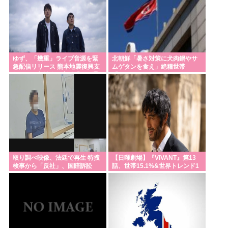
ゆず、「幾重」ライブ音源を緊
北朝鮮「暑さ対策に犬肉鍋やサ
急配信リリース 熊本地震復興支
ムゲタンを食え」絶糧世帯
援として収益金を寄付「歌を通
「…」
じて支援の輪を広げ、届けた
い」
取り調べ映像、法廷で再生 特捜
【日曜劇場】『VIVANT』第13
検事から「反社」、国賠訴訟
話、世帯15.1%&世界トレンド1
位