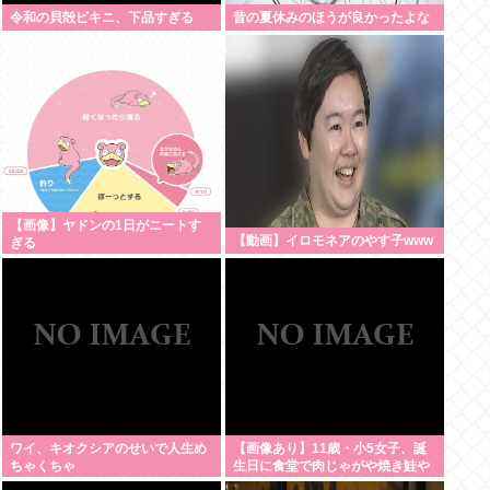
令和の貝殻ビキニ、下品すぎる
昔の夏休みのほうが良かったよな
【画像】ヤドンの1日がニートす
【動画】イロモネアのやす子www
ぎる
ワイ、キオクシアのせいで人生め
【画像あり】11歳・小5女子、誕
ちゃくちゃ
生日に食堂で肉じゃがや焼き鮭や
玉子焼きなど一品料理をオジサン