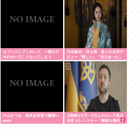
みたいに食べる
セブンイレブンのレジ、一部のア
乃木坂46・井上和、堂々の大河デ
ホのせいでこうなってしまう
ビュー「美しい」「迫力あった」
茶々役で視聴者称賛
片山さつき、高市反逆罪で粛清へ
北朝鮮が3万～5万人のロシア派兵
www
決定 ゼレンスキー「韓国も徴兵を
寄越せ」