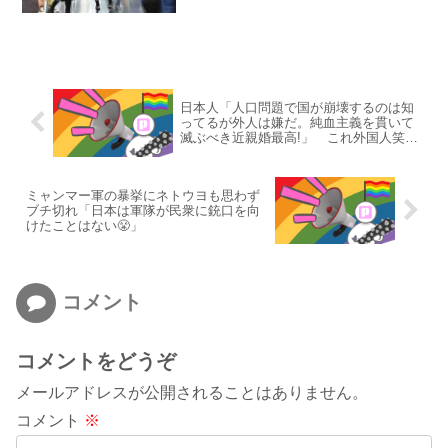
日本人「人口問題で国が崩壊するのは知
ってるが外人は嫌だ。純血主義を貫いて
滅ぶべき近親婚最高!」 これ外国人笑う
らしいな
ミャンマー軍の暴挙にネトウヨも思わず
ブチ切れ「日本は軍隊が民衆に銃口を向
けたことはない😤」
コメント
コメントをどうぞ
メールアドレスが公開されることはありません。
コメント
※