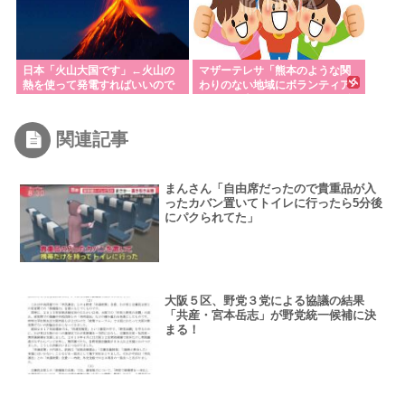
日本「火山大国です」←火山の
マザーテレサ「熊本のような関
熱を使って発電すればいいので
わりのない地域にボランティア
は？
に行く日本人はバカです。まず
は自分の身内や友達、近所の人
を助けましょう
関連記事
まんさん「自由席だったので貴重品が入
ったカバン置いてトイレに行ったら5分後
にパクられてた」
大阪５区、野党３党による協議の結果
「共産・宮本岳志」が野党統一候補に決
まる！