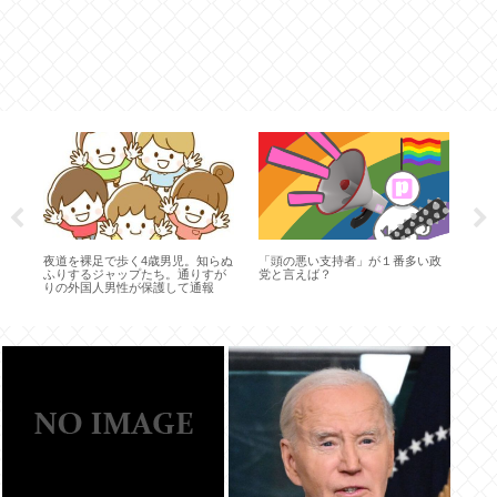
辞
た
た
ス
夜道を裸足で歩く4歳男児。知らぬ
「頭の悪い支持者」が１番多い政
で
ふりするジャップたち。通りすが
党と言えば？
りの外国人男性が保護して通報