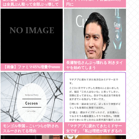
は全員ぶん殴って全部ぶっ壊して
円に
から辞めたい」
長瀬智也さんぶっ壊れる 利きタイ
【画像】ファミマ45%増量中www
ヤを始めてしまう
モンゴル帝国←こいつらが許され
「マチアプに疲れてきたミドサー
スルーされてる理由
女です」「私は理想が高すぎるの
でしょうか」