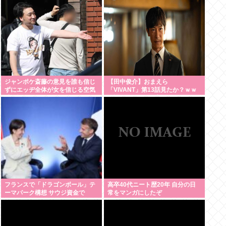
ジャンポケ斎藤の意見を誰も信じ
【田中俊介】おまえら
ずにエッヂ全体が女を信じる空気
「VIVANT」第13話見たか？ｗｗ
感、怖すぎる
ｗ誰がこの展開予想できるんだ
よ？
フランスで「ドラゴンボール」テ
高卒40代ニート歴20年 自分の日
ーマパーク構想 サウジ資金で
常をマンガにしたぞ