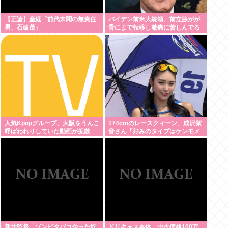
【正論】産経「前代未聞の無責任
バイデン前米大統領、前立腺がが
男、石破茂」
骨にまで転移し激痛に苦しんでる
もよう
人気Kpopグループ、大阪をうんこ
174cmのレースクィーン、成沢紫
呼ばわれりしていた動画が拡散
音さん「好みのタイプはケンモメ
www
ン」
新井監督「ゾンビタバコやった奴
ドリキャス本体、中古価格100万