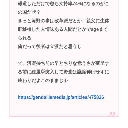
報道しただけで忽ち支持率74%になるのがこ
高市早苗さん、憧れのバンドを官邸に招き、自身の
の国だぜ？
サイン入りドラム・スティックをプレゼントw
きっと河野の事は改革派だとか、親父に生体
若くて美人なママと親友の淫らな行為内容を毎回聞
肝移植した人情味ある人間だとかでageまく
かされる「女神の加護を受けしママのサーガ」3巻 今
られる
ガチで “ママ” ブーム来てるよな
俺だって後者は立派だと思うし
ポケカ資産が100万円超えた男の子www
【高市動画】こういうオスガキってどうやったら産
で、河野持ち前の早とちりな危うさが露呈す
まれるの？
る前に総選挙突入して野党は議席伸ばせずに
中国のメスガキ、民度が終わりすぎてる
終わりだよこのままじゃ
Powered by livedoor 相互RSS
https://gendai.ismedia.jp/articles/-/75826