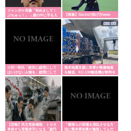
デンマーク人「野獣の日に来てみたよ。最高にCOOL
ジャンポケ斉藤「初めまして！
【画像】Gacktの投げ方www
ぶちゅっ！」 →服の中に手を入
だね」
れ胸を揉み始める。 これ異常者
だろ(´・ω・`)
中国製EVが充電中に発火炎上🔥🚗🔥🔥
【（・(ェ)・）】クマを「溺死」させて駆除、町役場
に1週間「抗議」殺到…なぜ銃を使えなかった？岩
手・雫石町が明かす背景
パ 「高市に野次を飛ばす理由？ 貴様はゴキブリが出
小沢一郎氏「絶対に総理にして
熊本地震支援に米軍が救援物資
たら新聞紙で叩かないのか？」
はいけない人物を、総理にして
を輸送、KC-130輸送機が飲料水
しまった。もはや取り返しがつ
約16トンを空輸！
玉城デニー知事、沖縄独立を宣言「日本政府から沖
かない」
縄をとりもろす！！」
コンビニや飲食店から日本人男店員が消える
Powered by livedoor 相互RSS
【悲報】民主党政権期、トヨタ
「貴様らの現場を混乱させる方
本体すら営業赤字になる「超円
法に熊本県知事が激怒してんだ