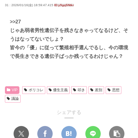
31 : 2026/01/16(金) 18:59:47.415
ID:y9gqSNtkr
>>27
じゃあ弱者男性遺伝子を残さなきゃってなるけど、そ
うはなってないでしょ？
皆今の「優」に従って繁殖相手選んでるし、今の環境
で長生きできる遺伝子ばっか残ってるわけじゃん？
VIP
ポリコレ
優生主義
叩き
差別
思想
議論
シェアする