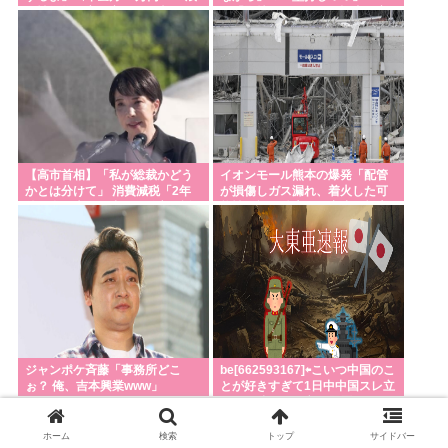
男性〉物価高で変わった当たり
→「堅持しており」。記者が変
前の食卓…「1食抜けば、数百円
化を発見し追及
は使わずに済む」
【高市首相】「私が総裁かどう
イオンモール熊本の爆発「配管
かとは分けて」 消費減税「2年
が損傷しガス漏れ、着火した可
後に私の責任で戻す」発言を説
能性」福岡酸素、経産省に報告
明
ジャンポケ斉藤「事務所どこ
be[662593167]⇦こいつ中国のこ
ぉ？ 俺、吉本興業www」
とが好きすぎて1日中中国スレ立
ててる猿でスレ立て履歴ヤバい
www
ホーム
検索
トップ
サイドバー