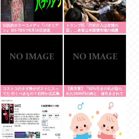
伝説的ホラーコメディ『バタリア
トランプ氏「円安介入は友情の
ン』 BS-TBSで8月16日放送
証」…本音は米国債市場の保護
コストコのタダ券がポストに入っ
【高市算】「50%引きの札が貼ら
てた 行くべきなの？石狩か北広島
れた3000円の肉と、値引きされて
大曲だよな
いない1000円の肉では安いのはど
ちらか」父の答え「50%引きの
肉」