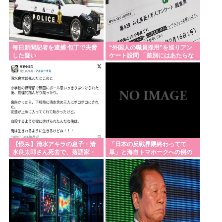
み」 広島原爆の日あいさつ
中国製EVが爆発炎上🔥💥🚗🔥
菊池、マレーシアに移住
毎日新聞記者を逮捕 包丁で夫脅
“外国人の職員採用”を巡りアン
秋田にアラブが2兆円の投資決定
した疑い
ケート設問 「差別にはあたらな
い」として公表する方針を決定
三重県
Powered by livedoor 相互RSS
【恨み】清水アキラの息子・清
「日本の反戦界隈終わってて
水良太郎さん死去で、落語家・
草」と海自トマホークへの例の
柳家小はだが「いじめ」「暴
界隈の反応が話題に、今になっ
行」被害告発
て存在に気付いてし