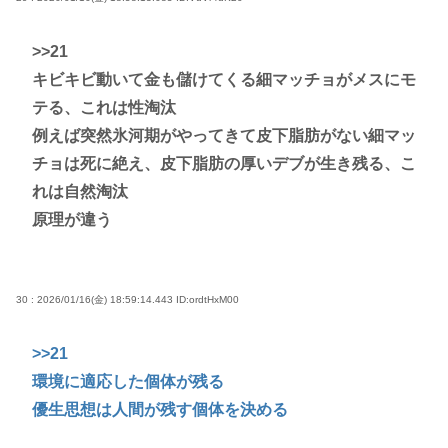
>>21
キビキビ動いて金も儲けてくる細マッチョがメスにモ
テる、これは性淘汰
例えば突然氷河期がやってきて皮下脂肪がない細マッ
チョは死に絶え、皮下脂肪の厚いデブが生き残る、こ
れは自然淘汰
原理が違う
30 : 2026/01/16(金) 18:59:14.443
ID:ordtHxM00
>>21
環境に適応した個体が残る
優生思想は人間が残す個体を決める