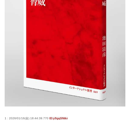
サイン入りドラム・スティックをプレゼントw
若くて美人なママと親友の淫らな行為内容を毎回聞
かされる「女神の加護を受けしママのサーガ」3巻 今
ガチで “ママ” ブーム来てるよな
ポケカ資産が100万円超えた男の子www
【高市動画】こういうオスガキってどうやったら産
まれるの？
中国のメスガキ、民度が終わりすぎてる
Powered by livedoor 相互RSS
1 : 2026/01/16(金) 18:44:39.770
ID:y9gqSNtkr