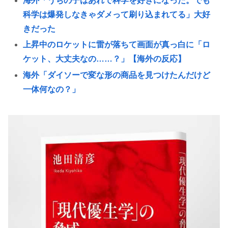
海外「うちの子はあれで科学を好きになった。でも
科学は爆発しなきゃダメって刷り込まれてる」大好
きだった
上昇中のロケットに雷が落ちて画面が真っ白に「ロ
ケット、大丈夫なの……？」【海外の反応】
海外「ダイソーで変な形の商品を見つけたんだけど
一体何なの？」
コーエイテクモ、ライザとおしゃべりできるゲーム
を発売。ムチムチムワァ
女子高生さん、顔面にクマ撃退スプレーを噴射され
て救助要請してしまう
会社員(26)「女性が着用している下着を見たかった」
女子高生2人の下着を盗撮
全国の女子高生、お前らに苦言www
きゃりーぱみゅぱみゅ、本名が「桐子」だと公表
高市早苗さん、憧れのバンドを官邸に招き、自身の