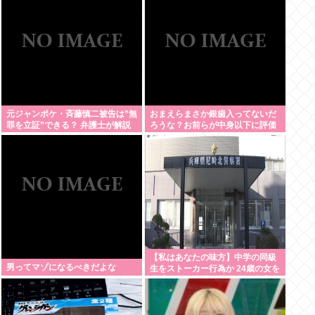
せよ」
元ジャンポケ・斉藤慎二被告は”無
おまえらまさか銀歯入ってないだ
罪を立証”できる？ 弁護士が解説
ろうな？お前らが中身以下に評価
される原因は口開けた時に見える
銀歯
【私はあなたの味方】中学の同級
男ってマゾになるべきだよな
生をストーカー行為か 24歳の女を
逮捕 男性の自宅に唐揚げや文庫本
など繰り返し届ける / 兵庫県