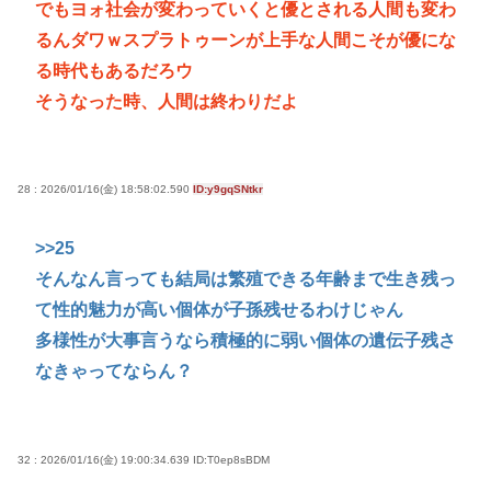
でもヨォ社会が変わっていくと優とされる人間も変わ
るんダワｗスプラトゥーンが上手な人間こそが優にな
る時代もあるだろウ
そうなった時、人間は終わりだよ
28 : 2026/01/16(金) 18:58:02.590
ID:y9gqSNtkr
>>25
そんなん言っても結局は繁殖できる年齢まで生き残っ
て性的魅力が高い個体が子孫残せるわけじゃん
多様性が大事言うなら積極的に弱い個体の遺伝子残さ
なきゃってならん？
32 : 2026/01/16(金) 19:00:34.639
ID:T0ep8sBDM