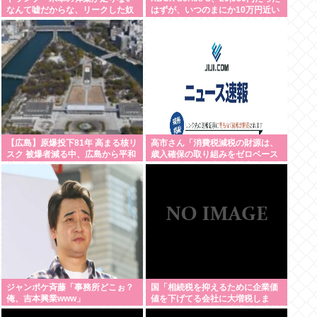
なんて嘘だからな、リークした奴
はずが、いつのまにか10万円近い
は懲役刑だ！」
価格に
【広島】原爆投下81年 高まる核リ
高市さん「消費税減税の財源は、
スク 被爆者減る中、広島から平和
歳入確保の取り組みをゼロベース
訴え
で進めることで十分に対応でき
る」サナ、有能
ジャンポケ斉藤「事務所どこぉ？
国「相続税を抑えるために企業価
俺、吉本興業www」
値を下げてる会社に大増税しま
す。低PBRの会社は大増税を覚悟