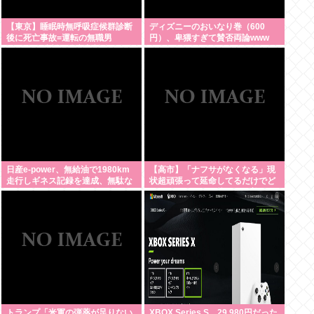
【東京】睡眠時無呼吸症候群診断
ディズニーのおいなり巻（600
後に死亡事故=運転の無職男
円）、卑猥すぎて賛否両論www
（34）、独断で治療中断-危険運転
致死罪適用も
日産e-power、無給油で1980km
【高市】「ナフサがなくなる」現
走行しギネス記録を達成、無駄な
状超頑張って延命してるだけでど
発電や送電ロスなくEVよりエコを
んどん不足してる状況は改善して
証明
ないのにもうナフサあることにな
った理由
トランプ「米軍の弾薬が足りない
XBOX Series S、29,980円だった