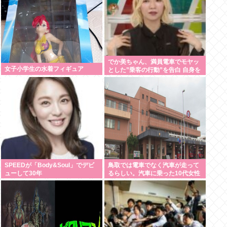
でか美ちゃん、満員電車でモヤッ
女子小学生の水着フィギュア
とした”乗客の行動”を告白 自身を
扇子などであおぐ人に「オイニー
がつらくて…」
SPEEDが「Body&Soul」でデビ
鳥取では電車でなく汽車が走って
ューして30年
るらしい。汽車に乗った10代女性
が意識失う。汽車汽車ぽっぽぽっ
ぽ