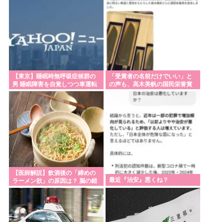
も刻印”
重大インシデント該当せず、ANAと国交省機の接近
で航空機衝突防止装置（TCAS）の警報が作動したト
ラブル、羽田空港沖、全日空に通知
トランプ「米軍の弾薬が足りないなんて嘘だから
【東京】睡眠時無呼吸症候群の
「受賞者の名前だけでいい」と
な、リークした奴は懲役刑だ！」
男 睡眠障害を自覚しつつ車運転
の声も、高木美帆の国民栄誉賞
事故起こし自転車の女性に重傷
受賞副賞《包丁10本》に”高市総
日本人、世界的に見て異質なレベルで冷酷だった。
負わせ…「厳重処分」意見つけ
理の名前も刻印”
書類送検
「母が認知症になったので子供に任せ家を出ていく
等」
国「相続税を抑えるために企業価値を下げてる会社
に大増税します。低PBRの会社は大増税を覚悟せ
よ」
【医師解説】飲酒後の「締めの
最近『治安』悪くね？
ラーメン欲」の原因は？ 脳の錯
東京でタクシーが急に停まったら怒り狂ってクラク
覚と真実
ション鳴らしてるやつ、だいたい田舎ナンバーwww
【動画あり】高市首相が最後で〝噛む〟「ひろし