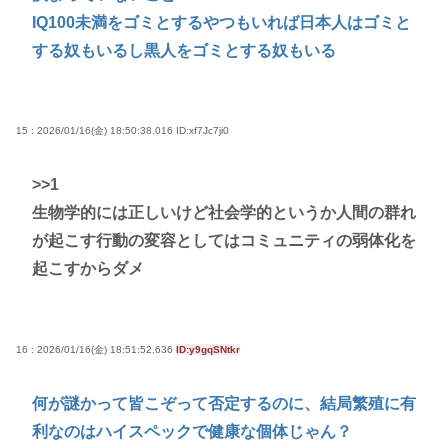
IQ100未満をゴミとするやつもいれば日本人はゴミと
する奴もいるし黒人をゴミとする奴もいる
15 : 2026/01/16(金) 18:50:38.016
ID:xf7Jc7ji0
>>1
生物学的には正しいけど社会学的というか人間の群れ
が起こす行動の変容としてはコミュニティの弱体化を
起こすからダメ
16 : 2026/01/16(金) 18:51:52.636
ID:y9gqSNtkr
何が謎かって皆こぞって否定するのに、結局繁殖に有
利なのはハイスペックで健康な個体じゃん？