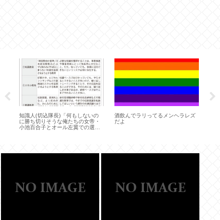
た
知識人(切込隊長)「何もしないの
酒飲んでラリってるメンヘラレズ
グレ
い
に勝ち切りそうな俺たちの女帝・
だよ
チ
小池百合子とオール左翼での選挙
る
戦になった蓮舫」