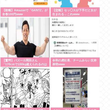
【朗報】Amazonで「GANTZ」が
【悲報】セッ◯スが下手だと女が
全巻100円www
生まれる←これwww
【驚愕】バズーカ岡田さん
令和の虎社長、チームみらい支持
「170cmで100kg超えられるのは
表明www
才能。普通の人は3桁行く前に壁
にぶつかる」・・・・・・・・・