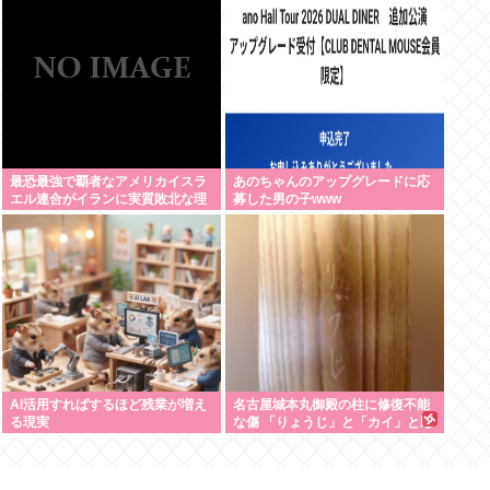
んなさいって謝れよ」どう返せば
大
いい？
最恐最強で覇者なアメリカイスラ
あのちゃんのアップグレードに応
エル連合がイランに実質敗北な理
募した男の子www
由、分からない
AI活用すればするほど残業が増え
名古屋城本丸御殿の柱に修復不能
る現実
な傷 「りょうじ」と「カイ」と彫
られる