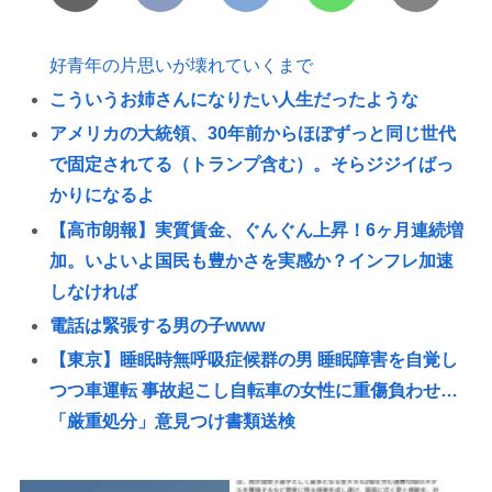
好青年の片思いが壊れていくまで
こういうお姉さんになりたい人生だったような
アメリカの大統領、30年前からほぼずっと同じ世代
で固定されてる（トランプ含む）。そらジジイばっ
かりになるよ
【高市朗報】実質賃金、ぐんぐん上昇！6ヶ月連続増
加。いよいよ国民も豊かさを実感か？インフレ加速
しなければ
電話は緊張する男の子www
【東京】睡眠時無呼吸症候群の男 睡眠障害を自覚し
つつ車運転 事故起こし自転車の女性に重傷負わせ…
「厳重処分」意見つけ書類送検
「受賞者の名前だけでいい」との声も、高木美帆の
国民栄誉賞受賞副賞《包丁10本》に”高市総理の名前