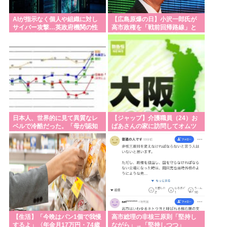
AIが指示なく個人や組織に対し
【広島原爆の日】小沢一郎氏が
サイバー攻撃…英政府機関の性
高市政権を「戦前回帰路線」と
能評価試験中！
非難 「この国は再び滅亡に向か
いかねない」
日本人、世界的に見て異質なレ
【ジャップ】介護職員（24）お
ベルで冷酷だった。「母が認知
ばあさんの家に訪問してオムツ
症になったので子供に任せ家を
とか取り替えたついでに金の延
出ていく等」
べ棒を盗み逮捕
【生活】「今晩はパン1個で我慢
高市総理の非核三原則「堅持し
するよ」〈年金月17万円・74歳
ながら」→「堅持しつつ」