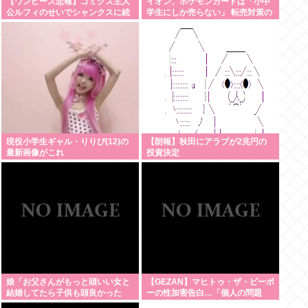
【ワンピース悲報】ゴミクズ主人
イオン、ポケモンカードは「小中
公ルフィのせいでシャンクスに続
学生にしか売らない」 転売対策の
きギャバンの腕も無くなるwww
決断が「素晴らしい」
現役小学生ギャル・りりぴ(12)の
【朗報】秋田にアラブが2兆円の
最新画像がこれ
投資決定
娘「お父さんがもっと頭いい女と
【GEZAN】マヒトゥ・ザ・ピーポ
結婚してたら子供も頭良かった
ーの性加害告白…「個人の問題
よ。頭悪いクソ女と結婚してごめ
か、業界全体の問題か」議論が拡