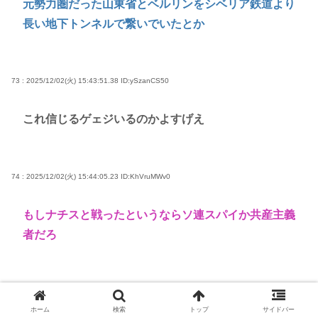
元勢力圏だった山東省とベルリンをシベリア鉄道より
長い地下トンネルで繋いでいたとか
73 : 2025/12/02(火) 15:43:51.38
ID:ySzanCS50
これ信じるゲェジいるのかよすげえ
74 : 2025/12/02(火) 15:44:05.23
ID:KhVruMWv0
もしナチスと戦ったというならソ連スパイか共産主義
者だろ
77 : 2025/12/02(火) 15:44:47.70
ID:o6s/ZMtS0
ホーム
検索
トップ
サイドバー