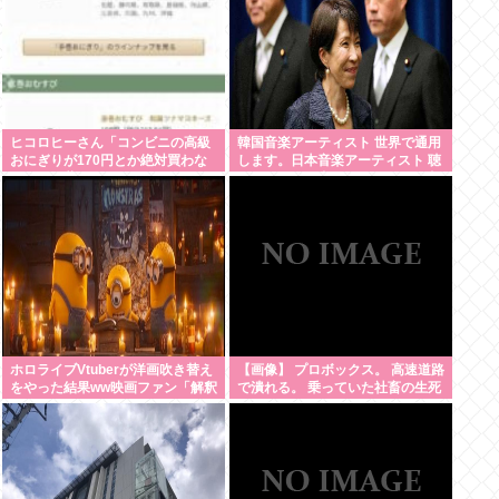
い」
ヒコロヒーさん「コンビニの高級
韓国音楽アーティスト 世界で通用
おにぎりが170円とか絶対買わな
します。日本音楽アーティスト 聴
い」とか薄すぎるトークをかまし
かれてるの国内だけです。この違
てしまう
いは一体何なの？
ホロライブVtuberが洋画吹き替え
【画像】 プロボックス。 高速道路
をやった結果ww映画ファン「解釈
で潰れる。 乗っていた社畜の生死
一致すぎる」
不明