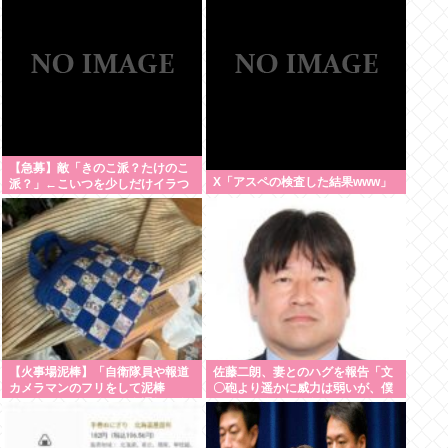
【急募】敵「きのこ派？たけのこ
X「アスペの検査した結果www」
派？」←こいつを少しだけイラつ
かせる回答
【火事場泥棒】「自衛隊員や報道
佐藤二朗、妻とのハグを報告「文
カメラマンのフリをして泥棒
〇砲より遥かに威力は弱いが、僕
を…」 500万円分の預金通帳を盗
のノロケ砲をお見舞いする」
まれた高齢女性が明かす被害 「外
出が怖くなり、避難所にも行けな