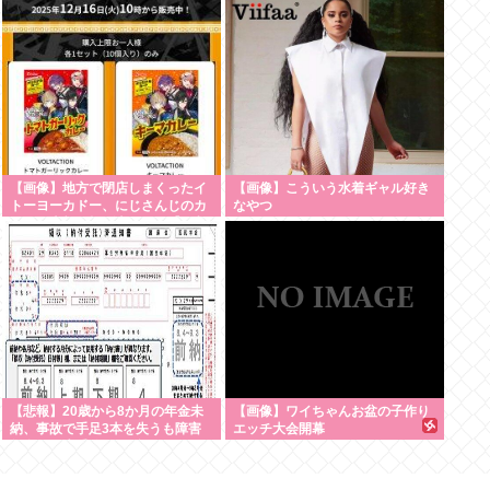
車掌の呼びかけにも「目を閉じて
無視」して居座られました。無理
やり奪われた席は、結局“やったも
ん勝ち”になってしまうのでしょう
か？ 8/7
【画像】地方で閉店しまくったイ
【画像】こういう水着ギャル好き
トーヨーカドー、にじさんじのカ
なやつ
レーを半額で投げ売りする【仕入
れ担当無能】
【悲報】20歳から8か月の年金未
【画像】ワイちゃんお盆の子作り
納、事故で手足3本を失うも障害
エッチ大会開幕
年金は一生受給できず