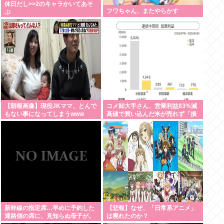
休日だし>>2のキャラかいてあそ
フワちゃん、またやらかす
ぶ
【朗報画像】現役JKママ、とんで
コメ卸大手さん、営業利益83%減
もない事になってしまうwww
高値で買い込んだ米が売れず「損
【Pickup07091604】
切り祭り」開幕へ
新幹線の指定席…早めに予約した
【悲報】なぜ、「日常系アニメ」
通路側の席に、見知らぬ母子が。
は廃れたのか？