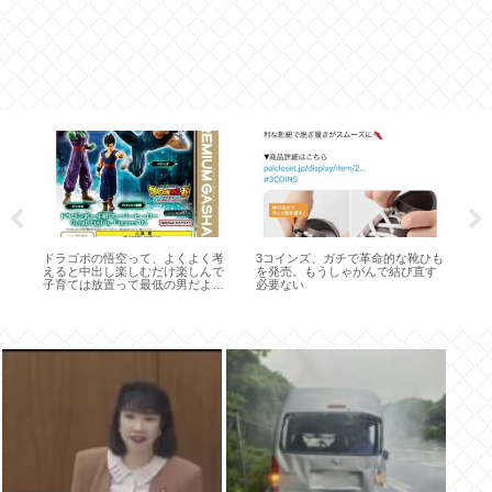
ドラゴボの悟空って、よくよく考
3コインズ、ガチで革命的な靴ひも
集
えると中出し楽しむだけ楽しんで
を発売。もうしゃがんで結び直す
禰豆
子育ては放置って最低の男だよ
必要ない
の三
な… 今の時代だったらﾎﾞﾛｸｿに
し
叩かれてる