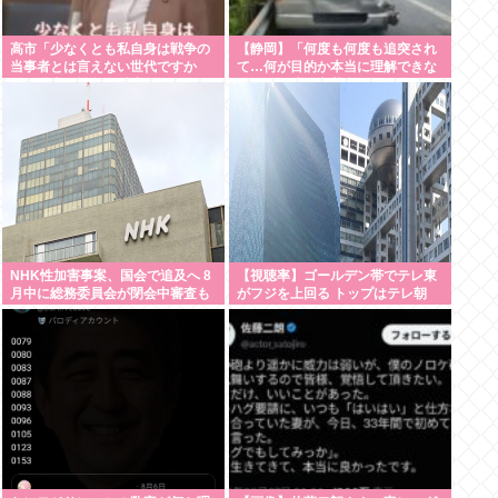
高市「少なくとも私自身は戦争の
【静岡】「何度も何度も追突され
当事者とは言えない世代ですか
て…何が目的か本当に理解できな
ら、過去の戦争を反省なんかして
い」結婚式の衣装合わせに向かっ
おりませんし、反省を求められる
ていた夫婦が直面した「死の恐
いわれもない」
怖」東名高速で続いた約1.7キロの
追突
NHK性加害事案、国会で追及へ 8
【視聴率】ゴールデン帯でテレ東
月中に総務委員会が閉会中審査も
がフジを上回る トップはテレ朝