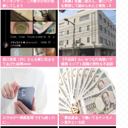
ケンモジサン、この数字が何か理
【画像】佐藤二朗さん、妻にハグ
解してしまう
を要請して認められたと報告→X
民「妻には確認するのに共演者に
はなぜアドリブなの？」
坂口杏里（35）さんを家に住ませ
【不起訴】わいせつな行為疑いで
てあげた結果www
逮捕 エジプト国籍の男性を不起訴
処分 鳥取地検
スマホゲー倒産急増 ですら続くの
「最低賃金」で働いてるケンモメ
に…
ン意外といる説