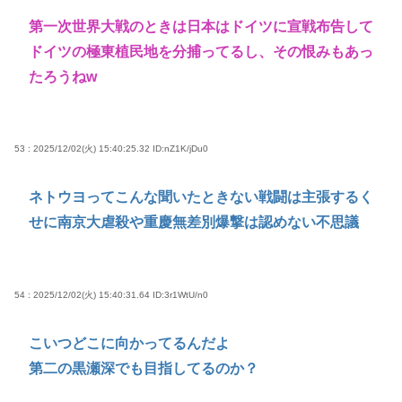
第一次世界大戦のときは日本はドイツに宣戦布告して
ドイツの極東植民地を分捕ってるし、その恨みもあっ
たろうねw
53 : 2025/12/02(火) 15:40:25.32
ID:nZ1K/jDu0
ネトウヨってこんな聞いたときない戦闘は主張するく
せに南京大虐殺や重慶無差別爆撃は認めない不思議
54 : 2025/12/02(火) 15:40:31.64
ID:3r1WtU/n0
こいつどこに向かってるんだよ
第二の黒瀬深でも目指してるのか？