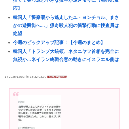
捨てて突っ込む小さな投手が逆さ吊りに【海外の反
応】
韓国人「警察署から逃走したユ・ヨンチョル、まさ
かの遊興街へ…」猟奇殺人犯の衝撃行動に捜査員は
絶望
今週のピックアップ記事！【今週のまとめ】
韓国人「トランプ大統領、ネタニヤフ首相を完全に
無視か…米イラン終戦合意の動きにイスラエル側は
蚊帳の外
(っ´ω`c)朝から幻想水滸伝スターリープのリセマラや
1 : 2025/12/02(火) 15:32:03.00
ID:QJayFsGj0
ってる
イナゴライダーとかいう今の35歳~40歳くらいの男し
か知らないバンドwww
中学生の射精ってすごいな
中学生の射精ってすごいんだな
女子高生被害のクマスプレー誤射事件。引率教員が