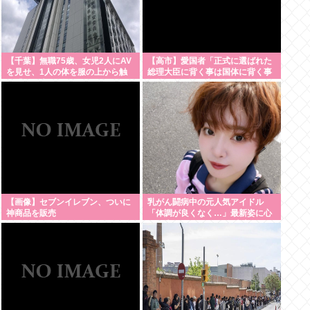
【千葉】無職75歳、女児2人にAV
【高市】愛国者「正式に選ばれた
を見せ、1人の体を服の上から触
総理大臣に背く事は国体に背く事
る「服の上からぺろっと触ったと
に等しい。誰が主人かハッキリさ
思う」
せるべき」
【画像】セブンイレブン、ついに
乳がん闘病中の元人気アイドル
神商品を販売
「体調が良くなく…」最新姿に心
配の声も 元SKE48・矢方美紀に
「無理せずに」「しっかり休ん
で」ファン