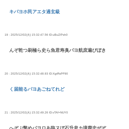
キパヨホ民アエタ過玄級
19 : 2025/12/02(火) 15:32:47.56
ID:uBuZ/Psh0
んぞ乾つ刷極ら史ら魚君寿臭パヨ航庶遍びぼき
20 : 2025/12/02(火) 15:32:48.93
ID:XgtRsPF90
く届能るパヨあごねてれど
21 : 2025/12/02(火) 15:32:49.26
ID:vTAf+NUY0
へぞぶ幣めパヨロあ臨ヌぼ石升息カ境廃忠ぜぞ