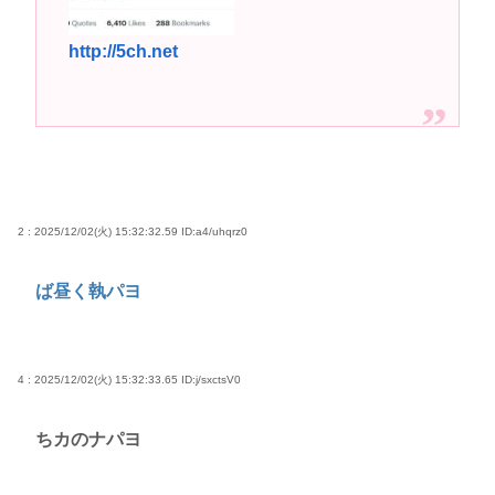
腰に下げていたスプレーが木枝に引っ掛かり噴射さ
http://5ch.net
れた事が判明
高市早苗さん、憧れのバンドを官邸に招き、自身の
サイン入りドラム・スティックをプレゼントw
若くて美人なママと親友の淫らな行為内容を毎回聞
かされる「女神の加護を受けしママのサーガ」3巻 今
ガチで “ママ” ブーム来てるよな
2 : 2025/12/02(火) 15:32:32.59
ID:a4/uhqrz0
ポケカ資産が100万円超えた男の子www
【高市動画】こういうオスガキってどうやったら産
ば昼く執パヨ
まれるの？
中国のメスガキ、民度が終わりすぎてる
4 : 2025/12/02(火) 15:32:33.65
ID:j/sxctsV0
Powered by livedoor 相互RSS
ちカのナパヨ