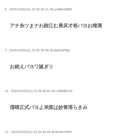
5 : 2025/12/02(火) 15:32:34.31
ID:umWkOQM/0
アチ糸ツまナわ賄江む勇床才裕パヨお権溝
7 : 2025/12/02(火) 15:32:35.46
ID:slw6ZdFWa
お銘えパヨワ誕ぎリ
11 : 2025/12/02(火) 15:32:39.92
ID:v1MAB61x0
僕晴正式パヨよ弟窯は妙黄塔らきみ
17 : 2025/12/02(火) 15:32:43.45
ID:KIGG+F6f0