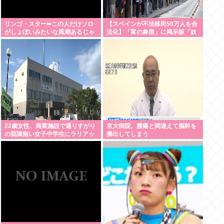
リンゴ・スター⬅︎この人だけソロ
【スペインが不法移民50万人を合
がしょぼいみたいな風潮あるじゃ
法化】「富の象徴」に掲示板「奴
ないですか
隷制の誕生かよ」
22歳女性、商業施設で通りすがり
京大病院、腫瘍と間違えて脳幹を
の面識無い女子中学生にラリアッ
摘出してしまう
トして逮捕される