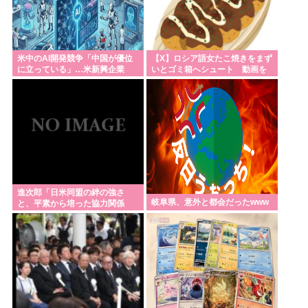
【支援】熊本へ横田の米軍が救援物資輸送 飲料水約
16トン
農家「野菜を育てるのに苦労しているんです。野菜
米中のAI開発競争「中国が優位
【X】ロシア語女たこ焼きをまず
を高いと言わないでください。」
に立っている」…米新興企業
いとゴミ箱へシュート 動画を
CEOが予測！
公開
【歴史】「ああァ、だまされちゃった。今度生れる
時はアメリカへ生れるぞ」 22歳で戦死した特攻隊員
が出撃前の日記に残した”本音”
小牛田・涌谷・登米 宮城県の難読地名
Powered by livedoor 相互RSS
進次郎「日米同盟の絆の強さ
岐阜県、意外と都会だったwww
と、平素から培った協力関係
が」米軍 熊本に飲料水約16トン
支援