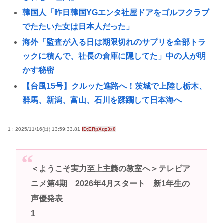
韓国人「昨日韓国YGエンタ社屋ドアをゴルフクラブ
でたたいた女は日本人だった」
海外「監査が入る日は期限切れのサプリを全部トラ
ックに積んで、社長の倉庫に隠してた」中の人が明
かす秘密
【台風15号】クルッた進路へ！茨城で上陸し栃木、
群馬、新潟、富山、石川を蹂躙して日本海へ
韓国人「日本人は本当にGalaxyが大好きなのに、サ
ムスンのことは全然知らないらしいんです」
1 : 2025/11/16(日) 13:59:33.81
ID:ERpXqz3x0
長崎の語り部のお爺さん、学生から「日本も核武装
が必要」と言われ発狂
＜ようこそ実力至上主義の教室へ＞テレビア
PS6と新型PSPのリーク写真www
ニメ第4期 2026年4月スタート 新1年生の
樹里と中学生のカーセクロス完全版。新事実発見し
声優発表
た！
1
アメリカ人「ヘイ！JAP！なぜ和ゲーは主人公が喋