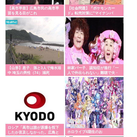
【高市早苗】広島市民の高市早
【社会問題】『ポケモンカー
苗を見る目がこれ
ド』転売対策に”マイナンバ
ー”導入開始で「効果テキメン」
広がる新システム
【山形】息子、孫と3人で海水浴
林家パー子、認知症が進行「一
中 埼玉の男性（74）溺死
人で外出られない」難聴で夫・
ペーと「筆談」…自宅全焼から
約1年
ロシア「高市は誰が原爆を投下
ホロライブ4期生のお
したか言及しなかった。広島と