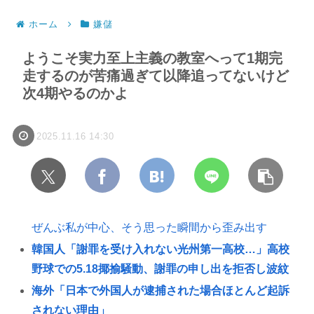
ホーム
嫌儲
ようこそ実力至上主義の教室へって1期完
走するのが苦痛過ぎて以降追ってないけど
次4期やるのかよ
2025.11.16 14:30
ぜんぶ私が中心、そう思った瞬間から歪み出す
韓国人「謝罪を受け入れない光州第一高校…」高校
野球での5.18揶揄騒動、謝罪の申し出を拒否し波紋
海外「日本で外国人が逮捕された場合ほとんど起訴
されない理由」