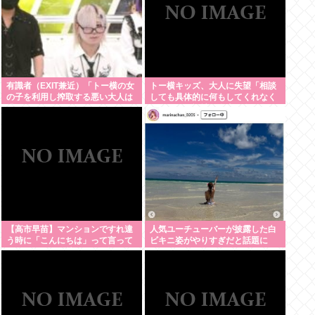
有識者（EXIT兼近）「トー横の女
トー横キッズ、大人に失望「相談
の子を利用し搾取する悪い大人は
しても具体的に何もしてくれなく
排除しないといけない」
て傷つく。福祉は自由が奪われ
る」
【高市早苗】マンションですれ違
人気ユーチューバーが披露した白
う時に「こんにちは」って言って
ビキニ姿がやりすぎだと話題に
くる奴がクソ気持ち悪い。話しか
けてくんなよ