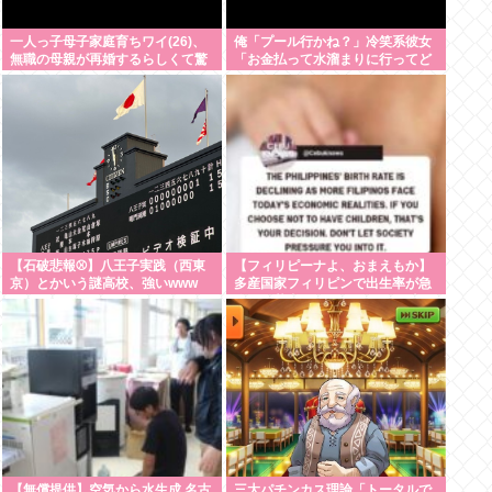
一人っ子母子家庭育ちワイ(26)、
俺「プール行かね？」冷笑系彼女
無職の母親が再婚するらしくて驚
「お金払って水溜まりに行ってど
愕
うすんの」→こういう女と付き合
ってられる？？
【石破悲報⚾】八王子実践（西東
【フィリピーナよ、おまえもか】
京）とかいう謎高校、強いwww
多産国家フィリピンで出生率が急
降下、若者はSEXよりSNSの時代
へ
【無償提供】空気から水生成 名古
三大パチンカス理論「トータルで