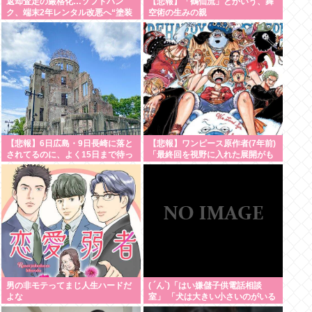
返却査定の厳格化…ソフトバン
【悲報】「鶴仙流」とかいう、舞
ク、端末2年レンタル改悪へ“塗装
空術の生みの親
はがれ”でも2.2万円負担…上限も
倍額に 保証加入なら免除 [8/9]
【悲報】6日広島・9日長崎に落と
【悲報】ワンピース原作者(7年前)
されてるのに、よく15日まで待っ
「最終回を視野に入れた展開がも
たよな
う始まっています！」
男の非モテってまじ人生ハードだ
( ´ん`)「はい嫌儲子供電話相談
よな
室」 「犬は大きい小さいのがいる
のになんで猫はみんな同じ大きさ