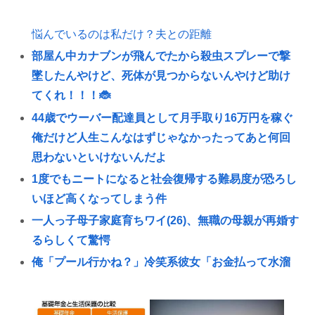
悩んでいるのは私だけ？夫との距離
部屋ん中カナブンが飛んでたから殺虫スプレーで撃
墜したんやけど、死体が見つからないんやけど助け
てくれ！！！🐞
44歳でウーバー配達員として月手取り16万円を稼ぐ
俺だけど人生こんなはずじゃなかったってあと何回
思わないといけないんだよ
1度でもニートになると社会復帰する難易度が恐ろし
いほど高くなってしまう件
一人っ子母子家庭育ちワイ(26)、無職の母親が再婚す
るらしくて驚愕
俺「プール行かね？」冷笑系彼女「お金払って水溜
まりに行ってどうすんの」→こういう女と付き合っ
てられる？？