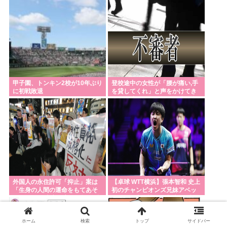
長崎に落ちたのはUFOだと思っ
ているのか?」
甲子園、トンキン2校が10年ぶり
登校途中の女性が「腰が痛い,手
に初戦敗退
を貸してくれ」と声をかけてき
た男に腕つかまれ物陰に連れ込
まれる 仙台
外国人の永住許可「抑止」案は
【卓球 WTT横浜】張本智和 史上
「生身の人間の運命をもてあそ
初のチャンピオンズ兄妹アベッ
んでいる」 東京・高田馬場で反
クV！20歳の韓国王者破り2連覇
対アピール
も達成！
ホーム
検索
トップ
サイドバー