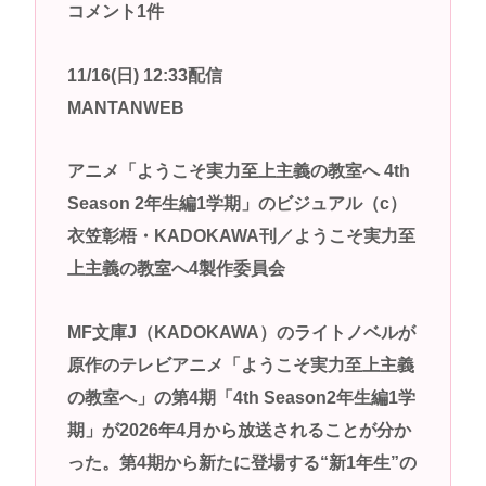
コメント1件
らないんだい？異様だよ？」
高市早苗さん、憧れのバンドを官邸に招き、自身の
11/16(日) 12:33配信
サイン入りドラム・スティックをプレゼントw
MANTANWEB
若くて美人なママと親友の淫らな行為内容を毎回聞
かされる「女神の加護を受けしママのサーガ」3巻 今
アニメ「ようこそ実力至上主義の教室へ 4th
ガチで “ママ” ブーム来てるよな
Season 2年生編1学期」のビジュアル（c）
ポケカ資産が100万円超えた男の子www
衣笠彰梧・KADOKAWA刊／ようこそ実力至
【高市動画】こういうオスガキってどうやったら産
上主義の教室へ4製作委員会
まれるの？
中国のメスガキ、民度が終わりすぎてる
MF文庫J（KADOKAWA）のライトノベルが
原作のテレビアニメ「ようこそ実力至上主義
Powered by livedoor 相互RSS
の教室へ」の第4期「4th Season2年生編1学
期」が2026年4月から放送されることが分か
った。第4期から新たに登場する“新1年生”の