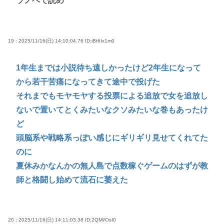
ラノベで読め
19 : 2025/11/16(日) 14:10:04.76
ID:iBt6Ix1m0
1年生までは小説待ち遠しかったけど2年生になって
から若干苦痛になってきて途中で投げた
それまでもモヤモヤする投票による追放で女を追放し
ないで置いてとくみたいなクソみたいな巻もあったけ
ど
頭脳系や戦略系っぽい感じにギリギリ見せてくれてた
のに
夏休みかなんかの無人島で点数稼ぐゲームのはずが教
師と格闘し始めて流石に萎えた
20 : 2025/11/16(日) 14:11:03.38
ID:2QMl/OsI0