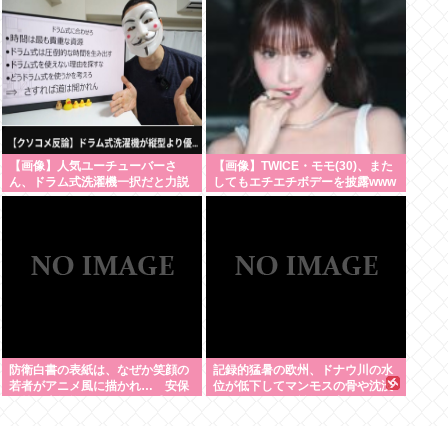
なの？」
【画像】人気ユーチューバーさ
【画像】TWICE・モモ(30)、また
ん、ドラム式洗濯機一択だと力説
してもエチエチボデーを披露www
する
防衛白書の表紙は、なぜか笑顔の
記録的猛暑の欧州、ドナウ川の水
若者がアニメ風に描かれ… 安保
位が低下してマンモスの骨や沈没
政策の大転換とのチグハグ感に戸
したドイツ軍の戦艦が出現
惑いの声