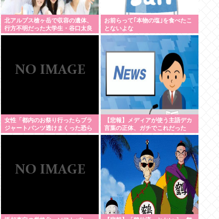
北アルプス槍ヶ岳で収容の遺体、
お前らって｢本物の塩｣を食べたこ
行方不明だった大学生・谷口太良
とないよな
さん(19歳)と確認
女性「都内のお祭り行ったらブラ
【悲報】メディアが使う主語デカ
ジャートパンツ透けまくった恐ら
言葉の正体、ガチでこれだった
くSHEINで買ったペラペラの浴衣
www
着てる女の子がいる」