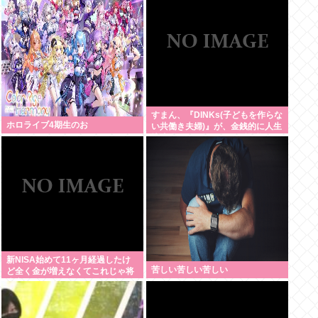
か 土石流で橋が流されたとの情
報も
すまん、『DINKs(子どもを作らな
ホロライブ4期生のお
い共働き夫婦)』が、金銭的に人生
快適過ぎるんだが、これ課税しな
くていいの？
新NISA始めて11ヶ月経過したけ
苦しい苦しい苦しい
ど全く金が増えなくてこれじゃ将
来心配でワロタ