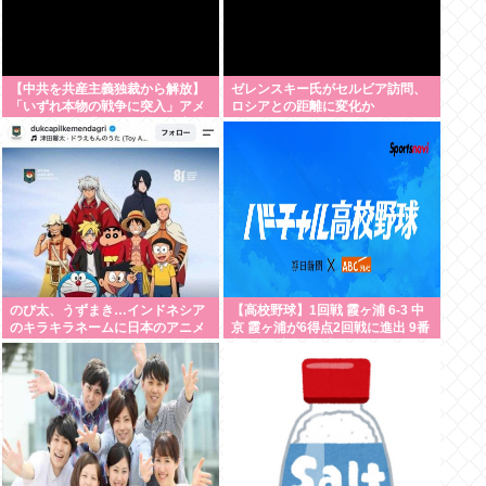
【中共を共産主義独裁から解放】
ゼレンスキー氏がセルビア訪問、
「いずれ本物の戦争に突入」アメ
ロシアとの距離に変化か
リカの右派が夢見る〈露骨に交戦
的〉なシナリオ
のび太、うずまき…インドネシア
【高校野球】1回戦 霞ヶ浦 6-3 中
のキラキラネームに日本のアニメ
京 霞ヶ浦が6得点2回戦に進出 9番
相田が3安打2打点