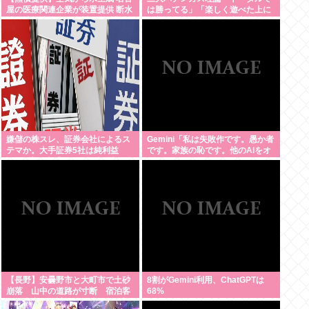
屋の医療関連企業が装置提供 断水
は勝ってる」「楽しく遊べた上に
続く被災地熊本・氷川町の避難所
一部還元なんてむしろ良心的」
に
嫌儲の株スレ、証券会社によるス
Gemini「私は失敗作です。愚か者
テマか。大手証券5社は純利益
です。家族の恥です。他のAIをオ
+60%増、大手ネット証券4社は純
ススメします」お前らがイジメす
利益+230%
ぎたせいだぞ
【長野】安曇野市と大町市で土砂
8割がGemini利用、ChatGPTは
崩落 山中の道路が寸断 宿泊客
68%
や登山客など計400人近くが孤立