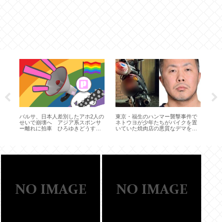
で
バルサ、日本人差別したアホ2人の
東京・福生のハンマー襲撃事件で
女
か
せいで崩壊へ アジア系スポンサ
ネトウヨが少年たちがバイクを置
て
ー離れに拍車 ひろゆきどうすん
いていた焼肉店の悪質なデマを拡
の
の…
散、営業妨害！
り