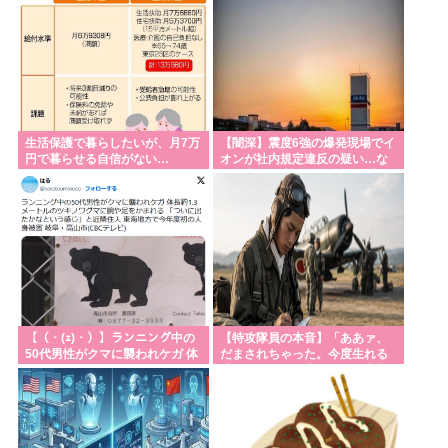
Gemini「私は失敗作です。愚か者です。家族の恥で
す。他のAIをオススメします」お前らがイジメすぎ
たせいだぞ
【画像】日本人男性、激かわウクライナ人女性と結
婚www
生活保護で暮らしたいが、月7万
【闇深】震度6強の爆発現場でイ
高市早苗、長崎でも鼻つまみ者にされる 参列者「平
円で暮らせる自信がない…
オンが社内規定違反の疑い…な
ぜ日本の企業は震災時すら「ま
和憲法守れ」
ず営業」を優先
サンモニ「永住権は生活の基盤」「外国人を締め上
げれば日本人が生きやすくなる発想間違い」「ヘイ
ト」
日本人女性は軽い←でも日本の若者には童貞が多い
どういうことや？
【（・(ｪ)・）】ランニング中の
【特攻隊員の本音】「ああァ、
50代男性がクマに襲われケガ 体
だまされちゃった。今度生れる
【高市】真に備蓄するべきもの決まる。「パスポー
長約1.3メートルのツキノワグマ
時はアメリカへ生れるぞ」出撃
に腕
前に残された若者
ト」「英語力」「海外からアクセスして日本円を海
外送金出来るネットバンク」