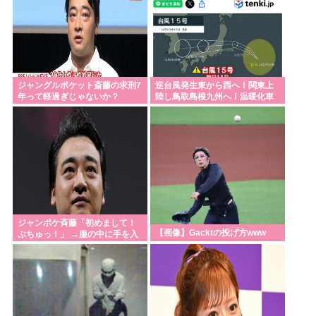
ジャングルポケット斎藤の求刑7
逆台風発生東から西へ！関東上
年って軽過ぎじゃないか？
陸し鳥取島根九州へ！温暖化車
カスのせいで気象がシッチャカ
メッチャカ
ジャンポケ斉藤「初めまして！
【画像】Gacktの投げ方www
ぶちゅっ！」 →服の中に手を入
れ胸を揉み始める。 これ異常者
だろ(´・ω・`)