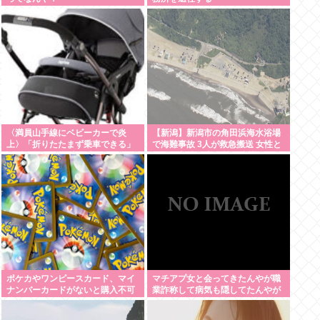
〈満員山手線にベビーカーで炎
【新潟】新潟市の角田浜海水浴場
上〉「折りたたまず乗車できる」
で海難事故 3人が救急搬送 女性と
はずなのに…JR東日本が示した見
男児が心肺停止 男性は意識あり
解
ポケカやワンピースカード、マイ
マチアプ女と会ってきたんやが職
ナンバーカードがないと購入不可
業詐称して病気も隠してたんやが
能へ