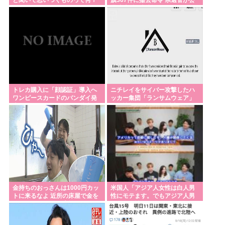
と聞いて思いつくものって何？
旗367件に撤去命令 県選管が公
選法違反と判断
トレカ購入に「顔認証」導入へ
ニチレイをサイバー攻撃したハ
ワンピースカードのバンダイ発
ッカー集団「ランサムウェア」
表 ポケカもマイナカード導入
個人情報など20万件以上をダー
クウェブ上に公開か
金持ちのおっさんは1000円カッ
米国人「アジア人女性は白人男
トに来るなよ 近所の床屋で金を
性にモテます。でもアジア人男
使ってくれ それが貴族ってもん
は白人女性にまったくモテませ
だ
ん ‍♀」