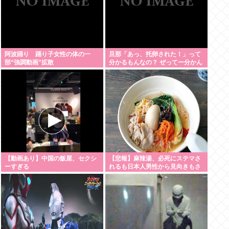
阿波踊り 踊り子女性の体の一
旦那「あっ、托卵された！」って
部“強調動画”拡散
分かるもんなの？ ぜってー分かん
ないだろ。
【動画あり】中国の飯屋、セクシ
【悲報】麻辣湯、必死にステマさ
ーすぎる
れるも日本人男性から見向きもさ
れない