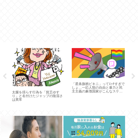
い
み
元
な
「星条旗柄ビキニ」ってｴｯﾁすぎで
しょ…一応人類の自由と暴力と民
主主義の象徴国家がこんなスケベ
太腿を揺らす行為を「貧乏ゆす
だったら地球人もスケベだと思わ
り」と名付けたジャップの陰湿さ
れる
は異常