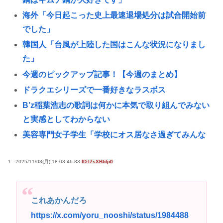
海外「今日起こった史上最速退場処分は試合開始前
でした」
韓国人「台風が上陸した国はこんな状況になりまし
た」
今週のピックアップ記事！【今週のまとめ】
ドラクエシリーズで一番好きなラスボス
B’z稲葉浩志の歌詞は何かに本気で取り組んでみない
と実感としてわからない
美容専門女子学生「学校にオス居なさ過ぎてみんな
ムラムラしてる💕」
1 : 2025/11/03(月) 18:03:46.83
ID:I7sXBblp0
韓国人「日本でもボールペンを作れるくらいなら、
韓国が本気を出せばすぐ作れるはずです」
横浜高校野球部レギュラー9人中、神奈川県人0人
これあかんだろ
100歩譲って大相撲が神事扱いで女人禁制なのはまだ
https://x.com/yoru_nooshi/status/1984488