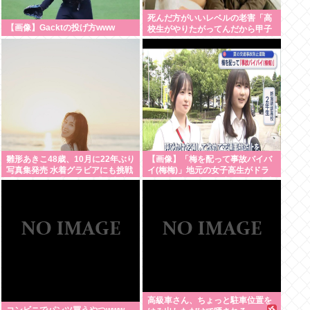
死んだ方がいいレベルの老害「高
【画像】Gacktの投げ方www
校生がやりたがってんだから甲子
園でやらせろ！」
雛形あきこ48歳、10月に22年ぶり
【画像】「梅を配って事故バイバ
写真集発売 水着グラビアにも挑戦
イ(梅梅)」地元の女子高生がドラ
「なんと!!!」「おぉ~」「学生時
イバーに梅を配って安全運転を呼
代が蘇りました」
びかけ
高級車さん、ちょっと駐車位置を
コンビニでパンツ買うやつwww