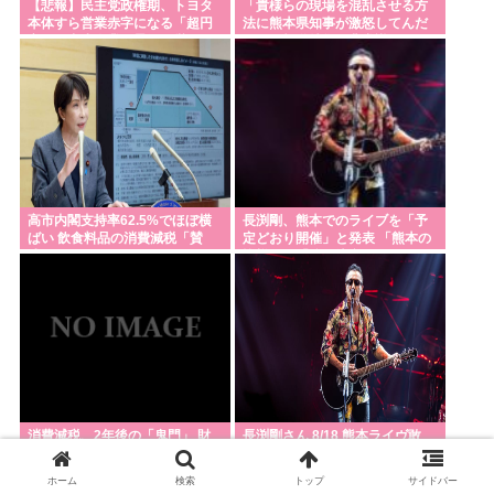
【悲報】民主党政権期、トヨタ
「貴様らの現場を混乱させる方
本体すら営業赤字になる「超円
法に熊本県知事が激怒してんだ
高」…中小企業の景況も厳しい
よ」と報道特集の非常識すぎる
水準だった←これ
要求に視聴者激怒
高市内閣支持率62.5%でほぼ横
長渕剛、熊本でのライブを「予
ばい 飲食料品の消費減税「賛
定どおり開催」と発表 「熊本の
成」52.9%
皆様へ」「強い決意」のメッセ
ージ&寄付も表明
消費減税、2年後の「鬼門」 財
長渕剛さん 8/18 熊本ライヴ敢
務官僚「嫌われても政権支える
行、収益の一部は募金 ロックだ
しか」
ぜ！！！
ホーム
検索
トップ
サイドバー