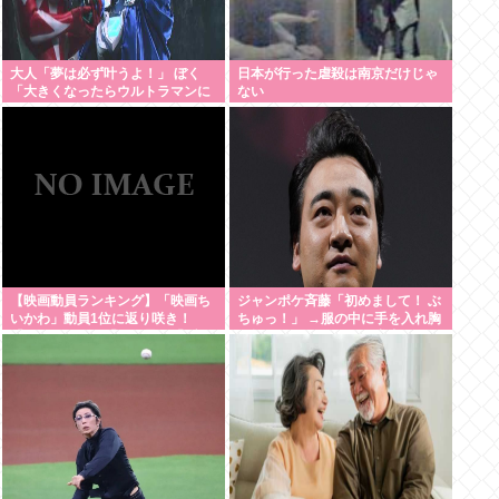
大人「夢は必ず叶うよ！」 ぼく
日本が行った虐殺は南京だけじゃ
「大きくなったらウルトラマンに
ない
なる~」
【映画動員ランキング】「映画ち
ジャンポケ斉藤「初めまして！ ぶ
いかわ」動員1位に返り咲き！
ちゅっ！」 →服の中に手を入れ胸
「ミニオンズ」「あの星」「ブル
を揉み始める。 これ異常者だろ
ーロック」もランクイン
(´・ω・`)