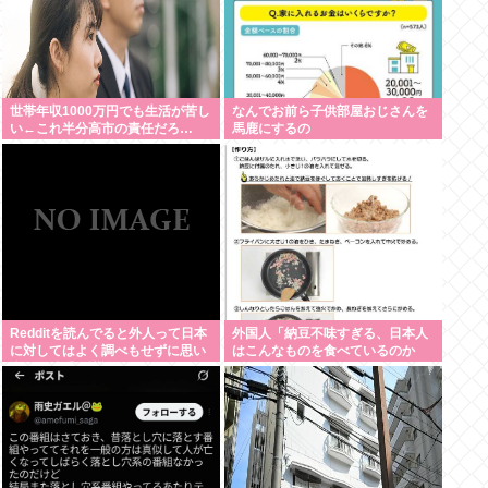
世帯年収1000万円でも生活が苦し
なんでお前ら子供部屋おじさんを
い←これ半分高市の責任だろ…
馬鹿にするの
Redditを読んでると外人って日本
外国人「納豆不味すぎる、日本人
に対してはよく調べもせずに思い
はこんなものを食べているのか
込みで勝手に議論してるよな
い？」