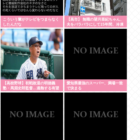
こういう輩がテレビをつまらなく
【高市】 無職の望月亜紀ちゃん、
したんだな
夫をバラバラにして15年間、冷凍
庫で保存
【高校野球】初戦敗退の明徳義
愛知県最強のスーパー、満場一致
塾・馬淵史郎監督…過熱する有望
で決まる
中学生のスカウト合戦に苦言「高
校野球が衰退していく」