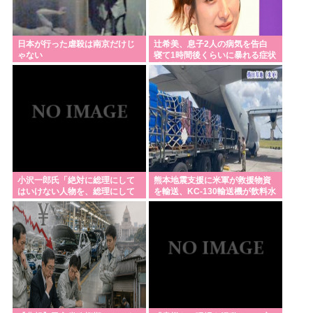
日本が行った虐殺は南京だけじ
辻希美、息子2人の病気を告白
ゃない
寝て1時間後くらいに暴れる症状
「夜驚症」にファンからアドバ
イスの声
小沢一郎氏「絶対に総理にして
熊本地震支援に米軍が救援物資
はいけない人物を、総理にして
を輸送、KC-130輸送機が飲料水
しまった。もはや取り返しがつ
約16トンを空輸！
かない」