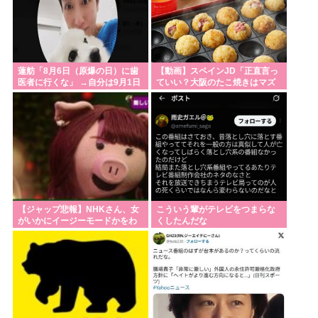
表 「熊本の皆様へ」「強い決意」のメッセージ&寄
付も表明
東京で大地震が絶対に起きない理由www
北朝鮮「暑さ対策に犬肉鍋やサムゲタンを食え」絶
蓮舫「8月6日（原爆の日）に歯
【動画】スペインJD「正直言っ
医者に行くな」 →自分は9月1日
ていい？大阪のたこ焼きはマズ
糧世帯「…」
（関東大震災の日）に歯医者に
いTT」→ゴミ箱直行になる
行ってました
【嫉妬】日本発のゲーム「めっちゃカメレオン」が
世界で1500万本売れる
デンマーク人「野獣の日に来てみたよ。最高にCOOL
だね」
中国製EVが充電中に発火炎上🔥🚗🔥🔥
【ジャップ悲報】NHKさん、女
こういう輩がテレビをつまらな
がいかにイージーモードかをわ
くしたんだな
かりやすく放映してしまうwww
Powered by livedoor 相互RSS