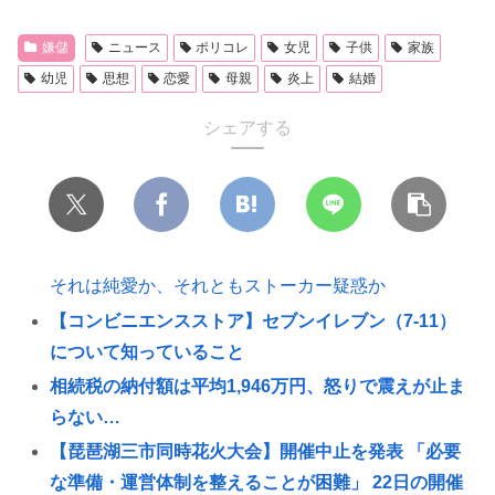
嫌儲
ニュース
ポリコレ
女児
子供
家族
幼児
思想
恋愛
母親
炎上
結婚
シェアする
それは純愛か、それともストーカー疑惑か
【コンビニエンスストア】セブンイレブン（7-11）
について知っていること
相続税の納付額は平均1,946万円、怒りで震えが止ま
らない…
【琵琶湖三市同時花火大会】開催中止を発表 「必要
な準備・運営体制を整えることが困難」 22日の開催