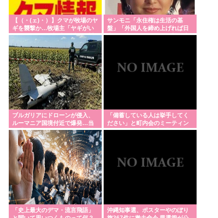
【（・(ェ)・）】クマが牧場のヤ
サンモニ「永住権は生活の基
ギを襲撃か…牧場主「ヤギがい
盤」「外国人を締め上げれば日
ない」ドローン調査で近くの川
本人が生きやすくなる発想間違
でヤギを捕食するクマ確認 北海
い」「ヘイト」
道八雲町
ブルガリアにドローンが侵入、
「備蓄している人は挙手してく
ルーマニア国境付近で爆発…当
ださい」と町内会のミーティン
局「ウクライナ軍がよく使う機
グ、何の気なしに手を挙げてし
種」！
まった結果……
「史上最大のデマ・流言飛語」
沖縄知事選、ポスターやのぼり