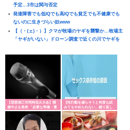
予定…3市は関与否定
発達障害でも低IQでも高IQでも貧乏でも不健康でも
ないのに生きづらい奴www
【（・(ェ)・）】クマが牧場のヤギを襲撃か…牧場主
「ヤギがいない」ドローン調査で近くの川でヤギを
捕食するクマ確認 北海道八雲町
『スパイダーマン:ブランドニューデイ』が興行収入
2622億円に到達！2週目も好調に推移へ
とんがりコーン、本日から68g→62gに実質値上げ 発
売48年で初の箱縮小 メーカー「CO2も1067トン削減
できます笑」
旦那「あっ、托卵された！」って分かるもんなの？
【琵琶湖三市同時花火大会】開
【性行動を減らそうと何度も試
ぜってー分かんないだろ。
催中止を発表 「必要な準備・運
みてもやめられない、繰り返し
営体制を整えることが困難」 22
てしまう】「セクロス依存症」
マモノ甲子園 横浜3 – 沖縄尚学1
日の開催予定…3市は関与否定
長渕剛、熊本でのライブを「予定どおり開催」と発