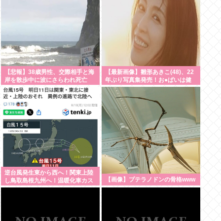
【悲報】38歳男性、交際相手と海
【最新画像】雛形あきこ(48)、22
岸を散歩中に波にさらわれ死亡
年ぶり写真集発売！お●ぱいは健
在だった！
逆台風発生東から西へ！関東上陸
【画像】プテラノドンの骨格www
し鳥取島根九州へ！温暖化車カス
のせいで気象がシッチャカメッチ
ャカ