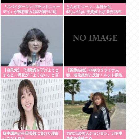
『スパイダーマン:ブランドニュー
とんがりコーン、本日から
デイ』が興行収入2622億円に到
68g→62gに実質値上げ 発売48年
達！2週目も好調に推移へ
で初の箱縮小 メーカー「CO2も
1067トン削減できます笑」
【自民党】「消費税を下げようと
【国際結婚】24歳ウクライナ人
すると、野党が「よくない」と言
妻、老化批判に反論！ネット騒然
うのが理解できない」片山さつき
財務大臣
橋本環奈が今田美桜に負けた理由
TWICEの美人ジョンヨン、JYP事
ってなんや？
務所を退社する