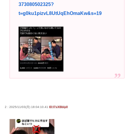
理解できるとして、高校野球のグラウンドが女人禁
373080502325?
制だったのはマジ意味わからん
t=g0ku1pizvL8UtUqEhOmaKw&s=19
高市早苗さん、憧れのバンドを官邸に招き、自身の
サイン入りドラム・スティックをプレゼントw
若くて美人なママと親友の淫らな行為内容を毎回聞
かされる「女神の加護を受けしママのサーガ」3巻 今
ガチで “ママ” ブーム来てるよな
ポケカ資産が100万円超えた男の子www
【高市動画】こういうオスガキってどうやったら産
まれるの？
中国のメスガキ、民度が終わりすぎてる
Powered by livedoor 相互RSS
2 : 2025/11/03(月) 18:04:10.41
ID:I7sXBblp0