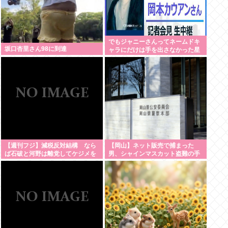
でもジャニーさんってネームドキ
坂口杏里さん98に到達
ャラにだけは手を出さなかった星
人だよな
【週刊フジ】減税反対結構 なら
【岡山】ネット販売で捕まった
ば石破と河野は離党してケジメを
男、シャインマスカット盗難の手
つけろ
口