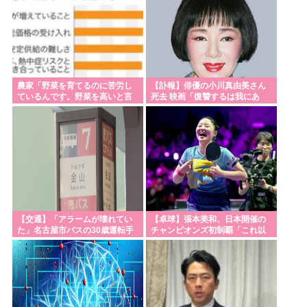
Powered by livedoor 相互RSS
農家「野菜を育てるのに苦労し
【訃報】俳優の小川真由美さん
ているんです。野菜を高いと言
死去 映画「復讐するは我にあ
わないでください。」
り」
【交通】「アラームが壊れてい
【卓球】張本美和、日本開催の
た」名古屋市バスの30歳運転手
チャンピオンズ初制覇「これ以
が待機中に車内で居眠り 47分遅
上の幸せはない」 決勝で昨年女
れで運行 金山～妙見町
王の中国選手に4-2 WTTチャン
ピオンズ横浜