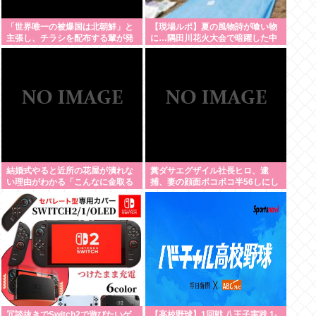
「世界唯一の被爆国は北朝鮮」と
【現場ルポ】夏の風物詩が喰い物
主張し、チラシを配布する輩が発
に…隅田川花火大会で暗躍した中
生
国人「場所取り転売ヤー」の高笑
い
結婚式やると近所の花屋が潰れな
糞ダサエグザイル社長ヒロ、逮
い理由がわかる「こんなに金取る
捕、妻の顔面ボコボコ半56しにし
のかよ！？」って驚くぞ
た。
冗談抜きでSwitch2で遊びたいゲ
【高校野球】1回戦 八王子実践 1-