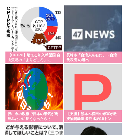
【歴史】「ああァ、だまされちゃった。今度生れる
時はアメリカへ生れるぞ」 22歳で戦死した特攻隊員
が出撃前の日記に残した”本音”
小牛田・涌谷・登米 宮城県の難読地名
糞ダサエグザイル社長ヒロ、逮捕、妻の顔面ボコボ
コ半56しにした。
【CPTPP】増える加入希望国 自
長崎市「台湾人を右に」→台湾
由貿易の「よりどころ」に
代表団 の退出
『しゃべくり007』”偏差値70英語エリート軍団” 河
野太郎、中田敦彦、岸谷蘭丸らが英語”お受験”事
情・学習法を徹底解説
「日本で1番有名なドイツ人」、意見が分かれる
【画像】高市早苗さんの経歴、マジで謎www
【緊急】エアコン壊れた
仮に今の政権で日本の景気が馬
【支援】熊本へ横田の米軍が救
複数の台風、日本の周りを回りはじめる 高市😭
鹿みたいに良くなったらさ
援物資輸送 飲料水約16トン
高市の無責任減税反対派の自民党議員、案の定いつ
ものまともなメンツだったwww