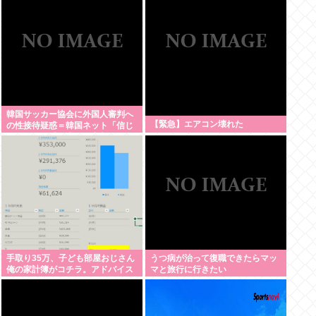
韓国サッカー協会に外国人審判へ
【緊急】エアコン壊れた
の性接待疑惑＝韓国ネット「信じ
られない」「要求した審判もおか
しい」
手取り35万、子ども部屋おじさん
うつ病が治って復職できたらマッ
俺の家計簿がコチラ。アドバイス
マと旅行に行きたい
をくれ