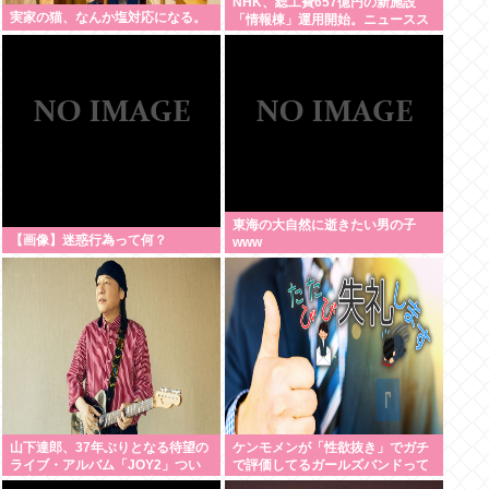
NHK、総工費657億円の新施設
実家の猫、なんか塩対応になる。
「情報棟」運用開始。ニュースス
タジオがスケスケになる
東海の大自然に逝きたい男の子
【画像】迷惑行為って何？
www
山下達郎、37年ぶりとなる待望の
ケンモメンが「性欲抜き」でガチ
ライブ・アルバム「JOY2」つい
で評価してるガールズバンドって
に完成、10月14日に発売
何？