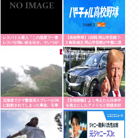
レスバトル星人「この惑星で一番
【高校野球】1回戦 岡山学芸館 7-
レスバが強い奴を出せ。そいつが
3 鳥取城北 岡山学芸館が中盤に逆
負けたら滅ぼす」 誰を出す？
転し2回戦進出 鳥取県勢、夏の甲
子園11連敗
北海道でクマ撃退用スプレーがJK
【安倍朗報】よく考えたら日本中
に顔射されてしまった事故、引率
を焦土にしたアメリカと戦後友好
者が腰に装着していたものが枝に
関係築いてるのって奇跡だよな
引っかかり誤噴射と判明