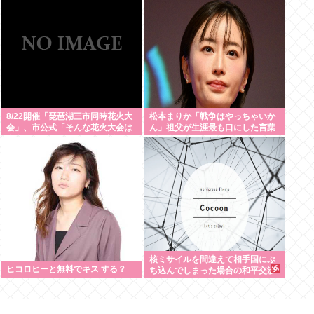
8/22開催「琵琶湖三市同時花火大
松本まりか「戦争はやっちゃいか
会」、市公式「そんな花火大会は
ん」祖父が生涯最も口にした言葉
存在しない」→ SNS阿鼻叫喚
を紹介 平和への思いをつづる
核ミサイルを間違えて相手国にぶ
ヒコロヒーと無料でキス する？
ち込んでしまった場合の和平交渉
って