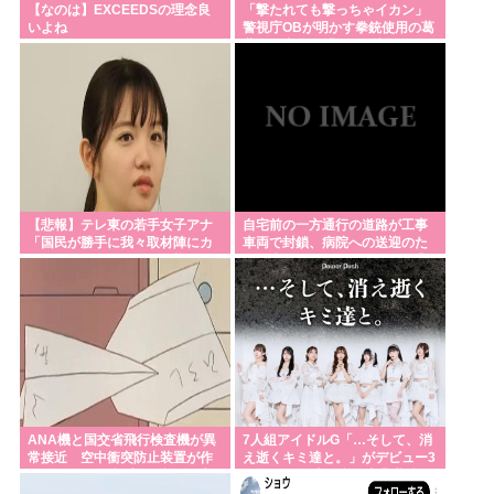
【なのは】EXCEEDSの理念良
「撃たれても撃っちゃイカン」
いよね
警視庁OBが明かす拳銃使用の葛
藤…河内長野「2発で射殺」なぜ
起きた？！
【悲報】テレ東の若手女子アナ
自宅前の一方通行の道路が工事
「国民が勝手に我々取材陣にカ
車両で封鎖、病院への送迎のた
メラを向けるな！」→何様のつ
めに車をどかして欲しいと作業
もりだと炎上ｗｗ
スタッフに頼むと
ANA機と国交省飛行検査機が異
7人組アイドルG「…そして、消
常接近 空中衝突防止装置が作
え逝くキミ達と。」がデビュー3
動も“ニアミス認定せず” 国交
か月で解散 事務所が事業継続困
省判断
難なため