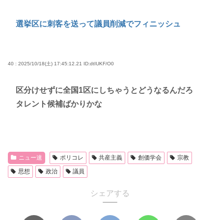
選挙区に刺客を送って議員削減でフィニッシュ
40 : 2025/10/18(土) 17:45:12.21
ID:dtIUKF/O0
区分けせずに全国1区にしちゃうとどうなるんだろ
タレント候補ばかりかな
ニュー速
ポリコレ
共産主義
創価学会
宗教
思想
政治
議員
シェアする