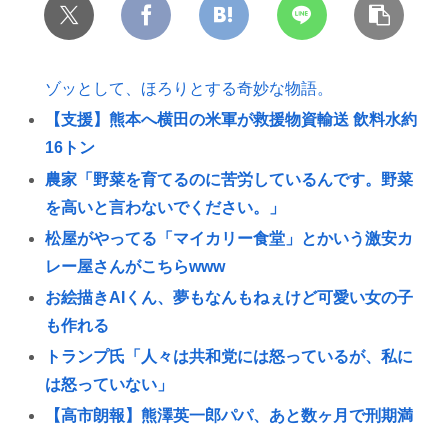
ゾッとして、ほろりとする奇妙な物語。
【支援】熊本へ横田の米軍が救援物資輸送 飲料水約
16トン
農家「野菜を育てるのに苦労しているんです。野菜
を高いと言わないでください。」
松屋がやってる「マイカリー食堂」とかいう激安カ
レー屋さんがこちらwww
お絵描きAIくん、夢もなんもねぇけど可愛い女の子
も作れる
トランプ氏「人々は共和党には怒っているが、私に
は怒っていない」
【高市朗報】熊澤英一郎パパ、あと数ヶ月で刑期満
了する見込み🥺