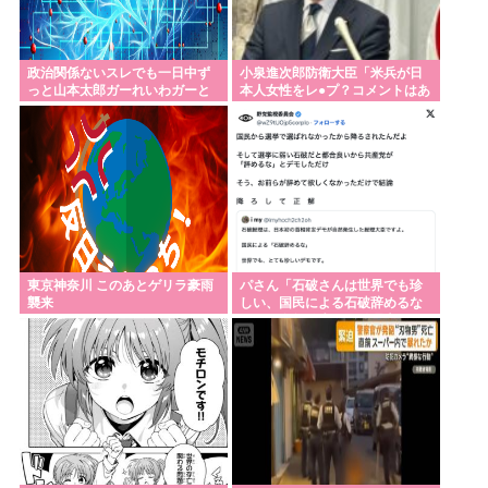
政治関係ないスレでも一日中ず
小泉進次郎防衛大臣「米兵が日
っと山本太郎ガーれいわガーと
本人女性をレ●プ？コメントはあ
何やら喚いてる狂人いるでしょ
りませんね」
東京神奈川 このあとゲリラ豪雨
パさん「石破さんは世界でも珍
襲来
しい、国民による石破辞めるな
デモが自然発生した総理大臣で
す」