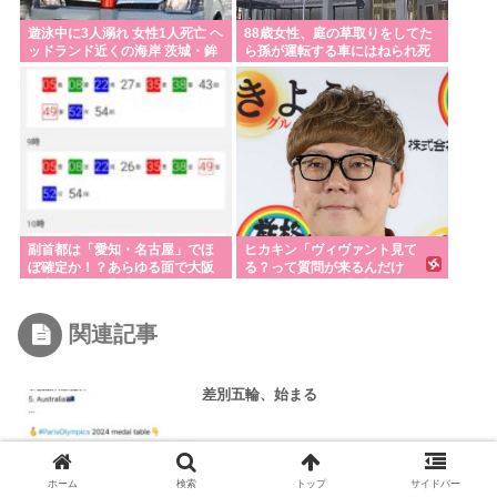
遊泳中に3人溺れ 女性1人死亡 ヘ
88歳女性、庭の草取りをしてた
ッドランド近くの海岸 茨城・鉾
ら孫が運転する車にはねられ死
田
亡
副首都は「愛知・名古屋」でほ
ヒカキン「ヴィヴァント見て
ぼ確定か！？あらゆる面で大阪
る？って質問が来るんだけ
を上回るとの指摘も
ど…」 ネット民「プークスクス
w」 ヒカキン「…！？」
関連記事
差別五輪、始まる
ホーム
検索
トップ
サイドバー