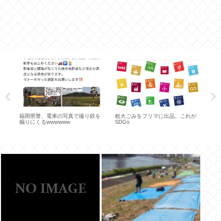
１人
福岡県警、電車の写真で撮り鉄を
粗大ごみをフリマに出品。これが
で
者
煽りにくるwwwwww
SDGs
争
」
ッ
み