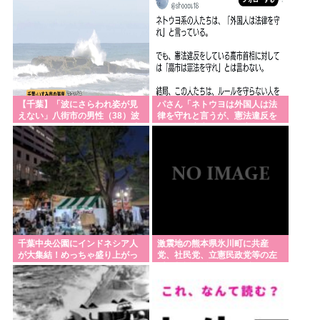
【千葉】「波にさらわれ姿が見
パさん「ネトウヨは外国人は法
えない」八街市の男性（38）波
律を守れと言うが、憲法違反を
にさらわれ死亡 交際相手と海岸
している高市には何も言わな
を散歩中 当時は波浪注意報 いす
い」
み市
千葉中央公園にインドネシア人
激震地の熊本県氷川町に共産
が大集結！めっちゃ盛り上がっ
党、社民党、立憲民政党等の左
てる
派の救援は影すら見えず。住民
苦言