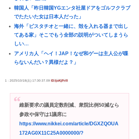
韓国人「昨日韓国YGエンタ社屋ドアをゴルフクラブ
でたたいた女は日本人だった」
海外「ピスタチオと一緒に、殻を入れる器まで出し
てある家」そこでもう全部の説明がついてしまうら
しい…
アメリカ人「ヘイ！JAP！なぜ和ゲーは主人公が喋
らないんだい？異様だよ？」
海外「周りが心配を口にするほど悪化することがあ
る」精神科の現場が語る”治療が届かない”理由…
1 : 2025/10/18(土) 17:30:37.09
ID:ljoKjPr/0
Z世代が暮らす学生寮、学食のメニューがカレーだけ
になる
維新要求の議員定数削減、衆院比例50減なら
【新潟】大学准教授モメン49歳、アルバイト86歳に
参政や保守は1議席に
轢き逃げされ死亡😇
https://www.nikkei.com/article/DGXZQOUA
学歴厨「文系なら地方旧帝大よりも早慶の方が
172AG0X11C25A0000000/?
上！」←これ