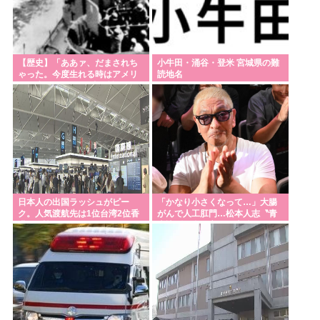
【歴史】「ああァ、だまされち
小牛田・涌谷・登米 宮城県の難
ゃった。今度生れる時はアメリ
読地名
カへ生れるぞ」 22歳で戦死した
特攻隊員が出撃前の日記に残し
た”本音”
日本人の出国ラッシュがピー
「かなり小さくなって…」大腸
ク。人気渡航先は1位台湾2位香
がんで人工肛門…松本人志〝青
港 3位韓国
森訪問〟姿に心配の声続々