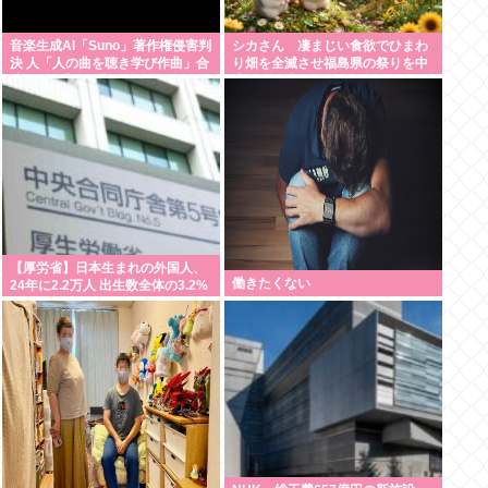
音楽生成AI「Suno」著作権侵害判
シカさん 凄まじい食欲でひまわ
決 人「人の曲を聴き学び作曲」合
り畑を全滅させ福島県の祭りを中
法 Suno「人の曲を聴き学び作
止に追い込む
曲」著作権侵害 何が違う？
【厚労省】日本生まれの外国人、
働きたくない
24年に2.2万人 出生数全体の3.2%