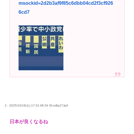
msockid=2d2b3af9f85c6dbb04cd2f3cf926
『ポケモンカード』バンダイのカードゲームも転売
6cd7
対策に”マイナンバー”導入開始「効果テキメン」
高市早苗さん、憧れのバンドを官邸に招き、自身の
サイン入りドラム・スティックをプレゼントw
若くて美人なママと親友の淫らな行為内容を毎回聞
かされる「女神の加護を受けしママのサーガ」3巻 今
ガチで “ママ” ブーム来てるよな
ポケカ資産が100万円超えた男の子www
【高市動画】こういうオスガキってどうやったら産
まれるの？
中国のメスガキ、民度が終わりすぎてる
2 : 2025/10/18(土) 17:31:08.54
ID:ruBp27Jp0
Powered by livedoor 相互RSS
日本が良くなるね