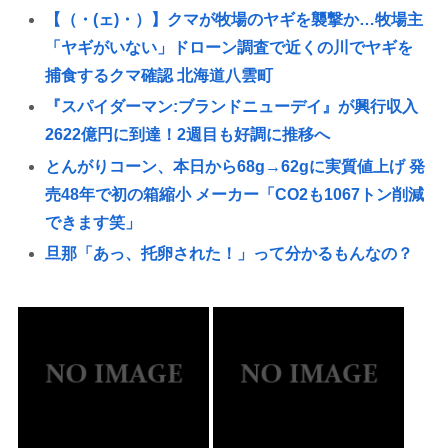
【（・(ェ)・）】クマが牧場のヤギを襲撃か…牧場主
「ヤギがいない」ドローン調査で近くの川でヤギを
捕食するクマ確認 北海道八雲町
『スパイダーマン:ブランドニューデイ』が興行収入
2622億円に到達！2週目も好調に推移へ
とんがりコーン、本日から68g→62gに実質値上げ 発
売48年で初の箱縮小 メーカー「CO2も1067トン削減
できます笑」
旦那「あっ、托卵された！」って分かるもんなの？
ぜってー分かんないだろ。
マモノ甲子園 横浜3 – 沖縄尚学1
コンビニでパンツ買うやつwww
高級車さん、ちょっと駐車位置をはみ出しただけで
晒されるwwwWwwWWw
長渕剛、熊本でのライブを「予定どおり開催」と発