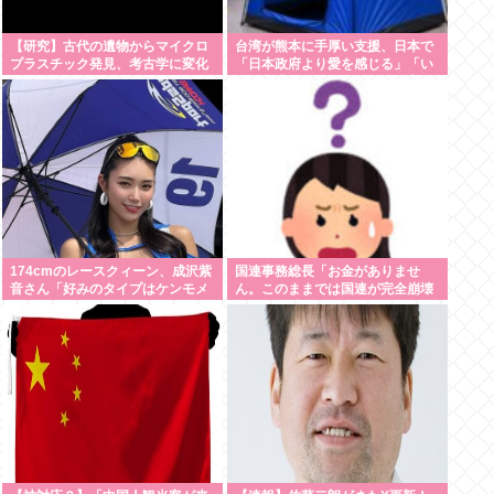
【研究】古代の遺物からマイクロ
台湾が熊本に手厚い支援、日本で
プラスチック発見、考古学に変化
「日本政府より愛を感じる」「い
か
っそ台湾に統治してもらった方が
いい」との声も
174cmのレースクィーン、成沢紫
国連事務総長「お金がありませ
音さん「好みのタイプはケンモメ
ん。このままでは国連が完全崩壊
ン」
します。助けて下さい」