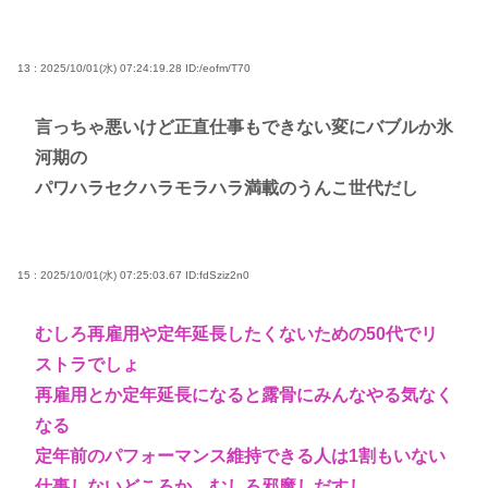
13 : 2025/10/01(水) 07:24:19.28
ID:/eofm/T70
言っちゃ悪いけど正直仕事もできない変にバブルか氷
河期の
パワハラセクハラモラハラ満載のうんこ世代だし
15 : 2025/10/01(水) 07:25:03.67
ID:fdSziz2n0
むしろ再雇用や定年延長したくないための50代でリ
ストラでしょ
再雇用とか定年延長になると露骨にみんなやる気なく
なる
定年前のパフォーマンス維持できる人は1割もいない
仕事しないどころか、むしろ邪魔しだすし