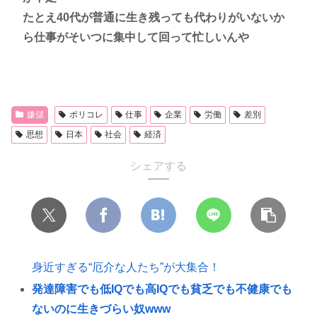
たとえ40代が普通に生き残っても代わりがいないか
ら仕事がそいつに集中して回って忙しいんや
嫌儲
ポリコレ
仕事
企業
労働
差別
思想
日本
社会
経済
シェアする
身近すぎる“厄介な人たち”が大集合！
発達障害でも低IQでも高IQでも貧乏でも不健康でも
ないのに生きづらい奴www