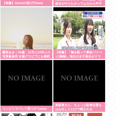
【画像】Gacktの投げ方www
校生がやりたがってんだから甲子
園でやらせろ！」
雛形あきこ48歳、10月に22年ぶり
【画像】「梅を配って事故バイバ
写真集発売 水着グラビアにも挑戦
イ(梅梅)」地元の女子高生がドラ
「なんと!!!」「おぉ~」「学生時
イバーに梅を配って安全運転を呼
代が蘇りました」
びかけ
高級車さん、ちょっと駐車位置を
コンビニでパンツ買うやつwww
はみ出しただけで晒される
wwwWwwWWw