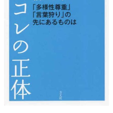
会を見て感じたこと」
高市早苗さん、憧れのバンドを官邸に招き、自身の
サイン入りドラム・スティックをプレゼントw
若くて美人なママと親友の淫らな行為内容を毎回聞
かされる「女神の加護を受けしママのサーガ」3巻 今
ガチで “ママ” ブーム来てるよな
ポケカ資産が100万円超えた男の子www
【高市動画】こういうオスガキってどうやったら産
まれるの？
中国のメスガキ、民度が終わりすぎてる
Powered by livedoor 相互RSS