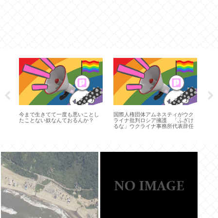
っ
今まで生きてて一度も悪いことし
国際人権団体アムネスティがウク
ホ
の
たことない奴なんておるんか？
ライナ批判ロシア擁護 「ふざけ
ぁ
萎
るな」ウクライナ事務所代表辞任
ズ