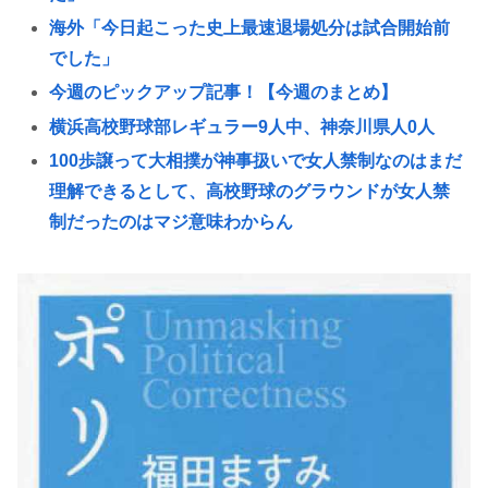
海外「今日起こった史上最速退場処分は試合開始前
でした」
今週のピックアップ記事！【今週のまとめ】
横浜高校野球部レギュラー9人中、神奈川県人0人
100歩譲って大相撲が神事扱いで女人禁制なのはまだ
理解できるとして、高校野球のグラウンドが女人禁
制だったのはマジ意味わからん
めっちゃカメレオン（インディーズゲーム）の売り
上げ、147億円突破www
中国製の動画生成AI「MiniMaxH3」、動画や画像、
音楽の参照機能搭載でディープフェイク作り放題
に。終わりの始まりか
ペルソナ、お尻ゲームnikkeとコラボしたのに全くケ
ツを揺らさないため炎上
韓国人「日本に旅行に来て実際に高校野球甲子園大