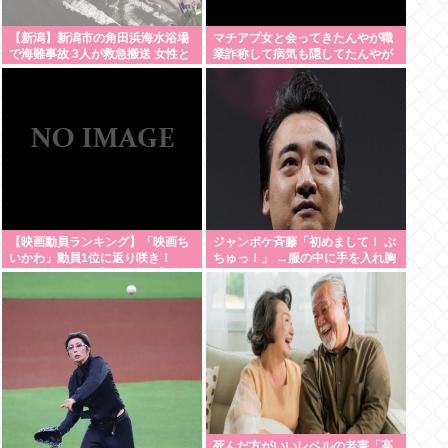
【新潟】新潟市の角田浜海水浴場
マチアプ女と会ってきたんやが職
で海難事故 3人が救急搬送 女性と
業詐称して病気も隠してたんやが
男児が心肺停止 男性は意識あり
【映画動員ランキング】「映画ち
ジャンポケ斉藤「初めまして！ ぶ
いかわ」動員1位に返り咲き！
ちゅっ！」 →服の中に手を入れ胸
「ミニオンズ」「あの星」「ブル
を揉み始める。 これ異常者だろ
ーロック」もランクイン
(´・ω・`)
死んだ方がいいレベルの老害「高