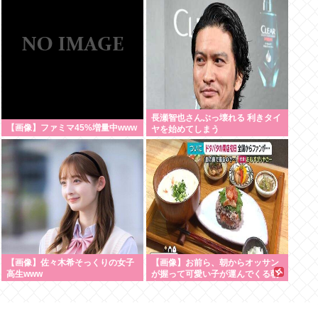
長瀬智也さんぶっ壊れる 利きタイ
【画像】ファミマ45%増量中www
ヤを始めてしまう
【画像】佐々木希そっくりの女子
【画像】お前ら、朝からオッサン
高生www
が握って可愛い子が運んでくる朝
定食（2200円）頼める？