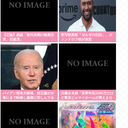
【正論】産経「前代未聞の無責任
実写映画版「ゼルダの伝説」、ガ
男、石破茂」
ノンドロフ役が決定
バイデン前米大統領、前立腺がが
共働き夫婦「世帯年収1000万だけ
骨にまで転移し激痛に苦しんでる
ど東京じゃマイホームが買えませ
もよう
ん 」