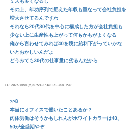
ミスも多くなるし
その上、年功序列で肥えた年収も重なって会社負担を
増大させてるんですわ
それなら20代30代を中心に構成した方が会社負担も
少ない上に生産性も上がって何もかもがよくなる
俺から言わせてみれば40を境に給料下がっていかな
いとおかしいんだよ
どうみても30代の仕事量に劣るんだから
14 : 2025/10/01(水) 07:24:37.60
ID:EBl06+P30
>>8
本当にオフィスで働いたことあるか？
肉体労働はそうかもしれんがホワイトカラーは40、
50が全盛期やぞ