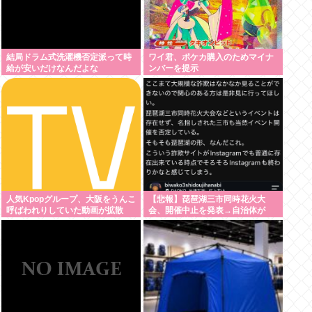
結局ドラム式洗濯機否定派って時
ワイ君、ポケカ購入のためマイナ
給が安いだけなんだよな
ンバーを提示
人気Kpopグループ、大阪をうんこ
【悲報】琵琶湖三市同時花火大
呼ばわれりしていた動画が拡散
会、開催中止を発表→自治体が
www
「そんな花火大会知らない」と公
式声明