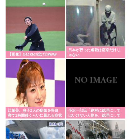
メッチャカ
だろ(´・ω・`)
日本が行った虐殺は南京だけじ
【画像】Gacktの投げ方www
ゃない
辻希美、息子2人の病気を告白
小沢一郎氏「絶対に総理にして
寝て1時間後くらいに暴れる症状
はいけない人物を、総理にして
「夜驚症」にファンからアドバ
しまった。もはや取り返しがつ
イスの声
かない」