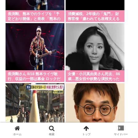
長渕剛、熊本でのライブを「予
消費減税、2年後の「鬼門」 財
定どおり開催」と発表 「熊本の
務官僚「嫌われても政権支える
皆様へ」「強い決意」のメッセ
しか」
ージ&寄付も表明
長渕剛さん 8/18 熊本ライヴ敢
女優・小川真由美さん死去、86
行、収益の一部は募金 ロックだ
歳…悪女役や妖艶な演技光った
ぜ！！！
晩年は芸能活動控え尼僧に
キユーピーが世界中で大流行、
立川志らく、ひろゆき氏の「す
ホーム
検索
トップ
サイドバー