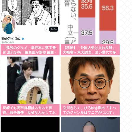
「孤独のグルメ」単行本に落丁発
【移民】「外国人受け入れ反対」
覚 週刊SPA！編集部が謝罪 編集・
大幅増 – 東大調査、若い世代で多
印刷工程で不備
く
長崎でも高市首相はスカスカ挨
立川志らく、ひろゆき氏の「すべ
拶…戦争責任「反省なんかしてお
てのジャンルはマニアがつぶす」
りません」95年の発言がSNSで猛
に完全同意「そういう連中が落語
拡散
をつぶす」