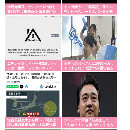
表 「熊本の皆様へ」「強い決意」のメッセージ&寄
沖縄知事選、ポスターやのぼり
トレカ購入に「顔認証」導入へ
旗367件に撤去命令 県選管が公
ワンピースカードのバンダイ発
付も表明
選法違反と判断
表 ポケカもマイナカード導入
東京で大地震が絶対に起きない理由www
北朝鮮「暑さ対策に犬肉鍋やサムゲタンを食え」絶
糧世帯「…」
【嫉妬】日本発のゲーム「めっちゃカメレオン」が
世界で1500万本売れる
ニチレイをサイバー攻撃したハ
金持ちのおっさんは1000円カッ
デンマーク人「野獣の日に来てみたよ。最高にCOOL
ッカー集団「ランサムウェア」
トに来るなよ 近所の床屋で金を
だね」
個人情報など20万件以上をダー
使ってくれ それが貴族ってもん
クウェブ上に公開か
だ
中国製EVが充電中に発火炎上🔥🚗🔥🔥
【（・(ェ)・）】クマを「溺死」させて駆除、町役場
に1週間「抗議」殺到…なぜ銃を使えなかった？岩
手・雫石町が明かす背景
逆台風発生東から西へ！関東上
ジャンポケ斉藤「初めまして！
Powered by livedoor 相互RSS
陸し鳥取島根九州へ！温暖化車
ぶちゅっ！」 →服の中に手を入
カスのせいで気象がシッチャカ
れ胸を揉み始める。 これ異常者