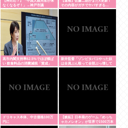
【神対応？】「中国人観光客が来
【速報】佐藤二朗がまたX更新！
なくなるぞ！」→神戸市議
その内容がガチでヤバすぎる…
「で？」www
高市内閣支持率62.5%でほぼ横ば
新井監督「ゾンビタバコやった奴
い 飲食料品の消費減税「賛成」
は全員ぶん殴って全部ぶっ壊して
52.9%
から辞めたい」
ドリキャス本体、中古価格100万
【嫉妬】日本発のゲーム「めっち
円に
ゃカメレオン」が世界で1500万本
売れる