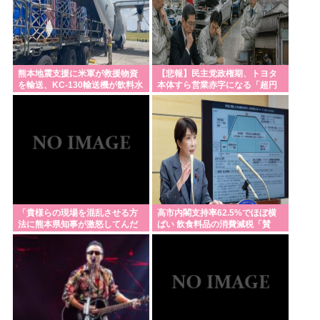
熊本地震支援に米軍が救援物資
【悲報】民主党政権期、トヨタ
を輸送、KC-130輸送機が飲料水
本体すら営業赤字になる「超円
約16トンを空輸！
高」…中小企業の景況も厳しい
水準だった←これ
「貴様らの現場を混乱させる方
高市内閣支持率62.5%でほぼ横
法に熊本県知事が激怒してんだ
ばい 飲食料品の消費減税「賛
よ」と報道特集の非常識すぎる
成」52.9%
要求に視聴者激怒